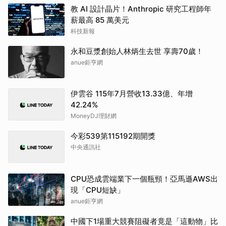
教 AI 設計晶片！Anthropic 研究工程師年
薪最高 85 萬美元
科技新報
永和豆漿創始人林炳生去世 享壽70歲！
anue鉅亨網
伊雲谷 115年7月營收13.33億、年增
42.24%
MoneyDJ理財網
今彩539第115192期開獎
中央通訊社
CPU恐成雲端業下一個瓶頸！亞馬遜AWS出
現「CPU短缺」
anue鉅亨網
中國下1場重大競賽阻礙者竟是「這動物」比