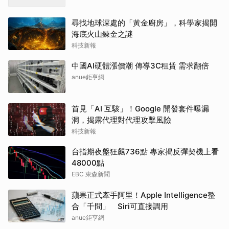
尋找地球深處的「黃金廚房」，科學家揭開
海底火山鍊金之謎
科技新報
中國AI硬體漲價潮 傳導3C租賃 需求翻倍
anue鉅亨網
首見「AI 互駭」！Google 開發套件曝漏
洞，揭露代理對代理攻擊風險
科技新報
台指期夜盤狂飆736點 專家揭反彈契機上看
48000點
EBC 東森新聞
蘋果正式牽手阿里！Apple Intelligence整
合「千問」 Siri可直接調用
anue鉅亨網