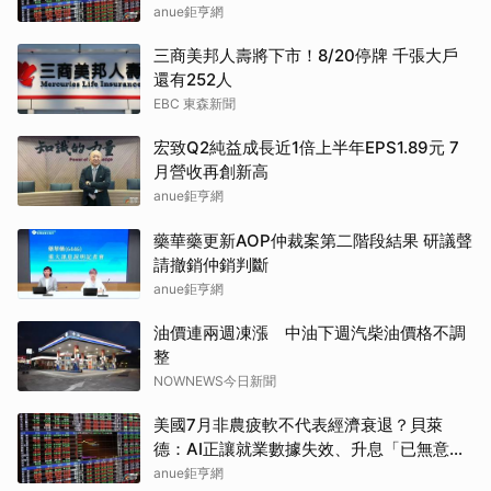
Token(NFP)24小時漲幅達66.2%
anue鉅亨網
三商美邦人壽將下市！8/20停牌 千張大戶
還有252人
EBC 東森新聞
宏致Q2純益成長近1倍上半年EPS1.89元 7
月營收再創新高
anue鉅亨網
藥華藥更新AOP仲裁案第二階段結果 研議聲
請撤銷仲銷判斷
anue鉅亨網
油價連兩週凍漲 中油下週汽柴油價格不調
整
NOWNEWS今日新聞
美國7月非農疲軟不代表經濟衰退？貝萊
德：AI正讓就業數據失效、升息「已無意
義」
anue鉅亨網