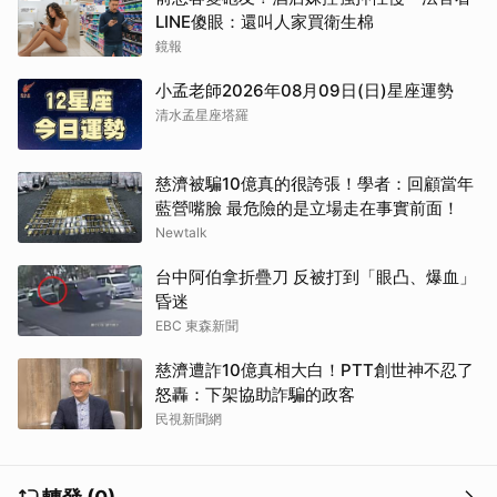
LINE傻眼：還叫人家買衛生棉
鏡報
小孟老師2026年08月09日(日)星座運勢
清水孟星座塔羅
慈濟被騙10億真的很誇張！學者：回顧當年
藍營嘴臉 最危險的是立場走在事實前面！
Newtalk
台中阿伯拿折疊刀 反被打到「眼凸、爆血」
昏迷
EBC 東森新聞
慈濟遭詐10億真相大白！PTT創世神不忍了
怒轟：下架協助詐騙的政客
民視新聞網