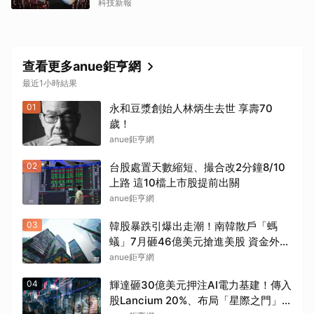
科技新報
查看更多anue鉅亨網
最近1小時結果
01
永和豆漿創始人林炳生去世 享壽70
取消
歲！
anue鉅亨網
02
台股處置天數縮短、撮合改2分鐘8/10
上路 這10檔上市股提前出關
anue鉅亨網
03
韓股暴跌引爆出走潮！南韓散戶「螞
蟻」7月砸46億美元搶進美股 資金外流
考驗韓元
anue鉅亨網
04
輝達砸30億美元押注AI電力基建！傳入
股Lancium 20%、布局「星際之門」