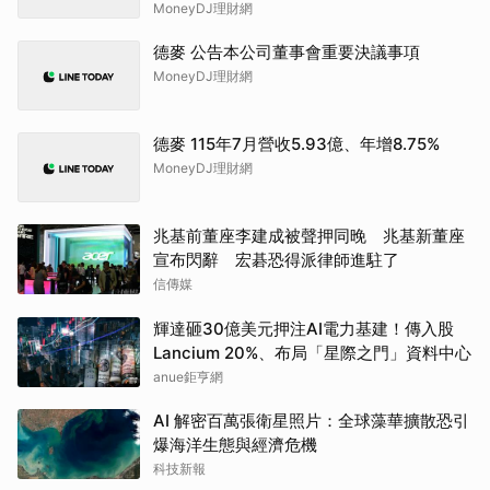
MoneyDJ理財網
德麥 公告本公司董事會重要決議事項
MoneyDJ理財網
德麥 115年7月營收5.93億、年增8.75%
MoneyDJ理財網
兆基前董座李建成被聲押同晚 兆基新董座
宣布閃辭 宏碁恐得派律師進駐了
信傳媒
輝達砸30億美元押注AI電力基建！傳入股
Lancium 20%、布局「星際之門」資料中心
anue鉅亨網
AI 解密百萬張衛星照片：全球藻華擴散恐引
爆海洋生態與經濟危機
科技新報