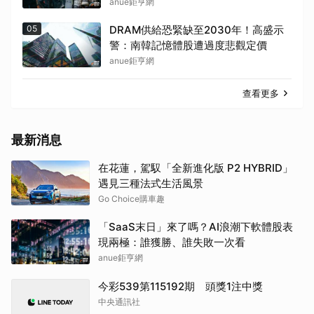
資料中心
anue鉅亨網
05
DRAM供給恐緊缺至2030年！高盛示
警：南韓記憶體股遭過度悲觀定價
anue鉅亨網
查看更多
最新消息
在花蓮，駕馭「全新進化版 P2 HYBRID」
遇見三種法式生活風景
Go Choice購車趣
「SaaS末日」來了嗎？AI浪潮下軟體股表
現兩極：誰獲勝、誰失敗一次看
anue鉅亨網
今彩539第115192期 頭獎1注中獎
中央通訊社