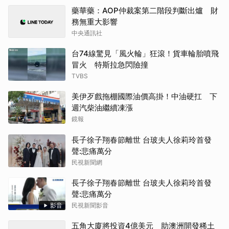
藥華藥：AOP仲裁案第二階段判斷出爐 財
務無重大影響
中央通訊社
台74線驚見「風火輪」狂滾！貨車輪胎噴飛
冒火 特斯拉急閃險撞
TVBS
美伊歹戲拖棚國際油價高掛！中油硬扛 下
週汽柴油繼續凍漲
鏡報
長子徐子翔春節離世 台玻夫人徐莉玲首發
聲:悲痛萬分
民視新聞網
長子徐子翔春節離世 台玻夫人徐莉玲首發
聲:悲痛萬分
影音
民視新聞影音
五角大廈將投資4億美元 助澳洲開發稀土