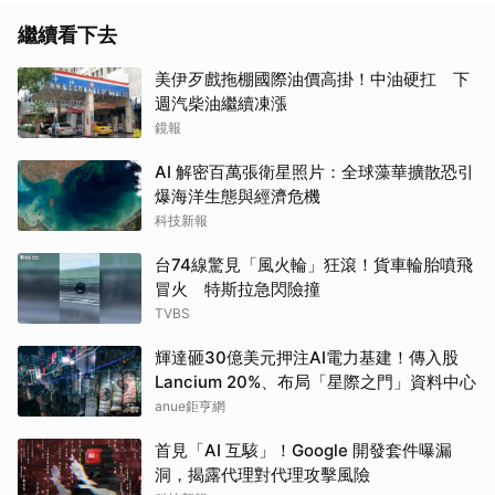
繼續看下去
美伊歹戲拖棚國際油價高掛！中油硬扛 下
週汽柴油繼續凍漲
鏡報
AI 解密百萬張衛星照片：全球藻華擴散恐引
爆海洋生態與經濟危機
科技新報
台74線驚見「風火輪」狂滾！貨車輪胎噴飛
冒火 特斯拉急閃險撞
TVBS
輝達砸30億美元押注AI電力基建！傳入股
Lancium 20%、布局「星際之門」資料中心
anue鉅亨網
首見「AI 互駭」！Google 開發套件曝漏
洞，揭露代理對代理攻擊風險