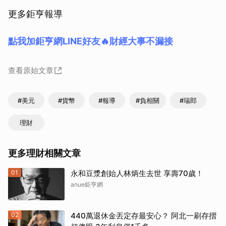
更多鉅亨報導
點我加鉅亨網LINE好友🔥財經大事不漏接
查看原始文章
#美元
#貨幣
#報導
#負相關
#瑞郎
理財
更多理財相關文章
01
永和豆漿創始人林炳生去世 享壽70歲！
anue鉅亨網
02
440萬退休金丟定存最安心？ 阿北一刷存摺