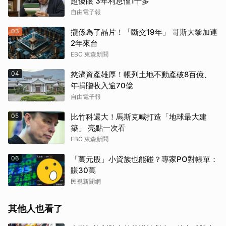
超傻眼 3年利息僅1千多
自由電子報
03
攏係為了晶片！「斷交19年」 哥斯大黎加連
2年來台
EBC 東森新聞
04
慈濟資產雄厚！帳列土地不動產破8百億、
年捐贈收入逾70億
自由電子報
05
比竹科還大！馬斯克喊打造「地球最大建
築」 亮點一次看
EBC 東森新聞
06
「萬元股」小資族也能碰？專家PO對帳單：
賺30萬
民視新聞網
其他人也看了