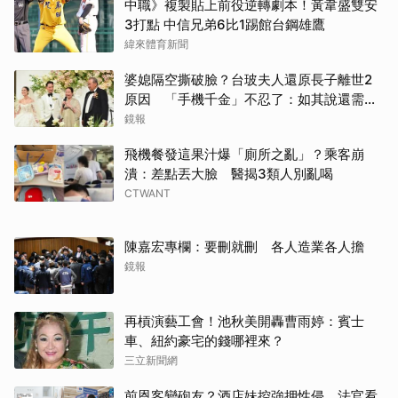
中職》複製貼上前役逆轉劇本！黃韋盛雙安
3打點 中信兄弟6比1踢館台鋼雄鷹
緯來體育新聞
婆媳隔空撕破臉？台玻夫人還原長子離世2
原因 「手機千金」不忍了：如其說還需要
離開嗎？
鏡報
飛機餐發這果汁爆「廁所之亂」？乘客崩
潰：差點丟大臉 醫揭3類人別亂喝
CTWANT
陳嘉宏專欄：要刪就刪 各人造業各人擔
鏡報
再槓演藝工會！池秋美開轟曹雨婷：賓士
車、紐約豪宅的錢哪裡來？
三立新聞網
前恩客變砲友？酒店妹控強押性侵 法官看