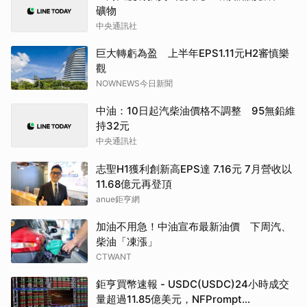
礦物
中央通訊社
巨大轉虧為盈 上半年EPS1.11元H2審慎樂
觀
NOWNEWS今日新聞
中油：10日起汽柴油價格不調整 95無鉛維
持32元
中央通訊社
志聖H1獲利創新高EPS達 7.16元 7月營收以
11.68億元再登頂
anue鉅亨網
加油不用急！中油宣布最新油價 下周汽、
柴油「凍漲」
CTWANT
鉅亨買幣速報 - USDC(USDC)24小時成交
量超過11.85億美元，NFPrompt