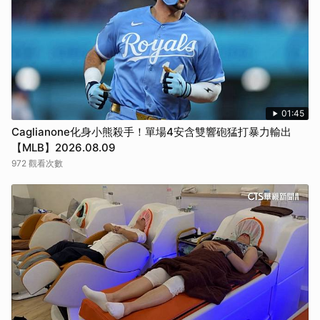
01:45
Caglianone化身小熊殺手！單場4安含雙響砲猛打暴力輸出
【MLB】2026.08.09
972 觀看次數