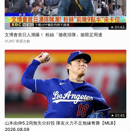
01:43
文博會首日人潮爆！ 粉絲「徹夜排隊」搶限定周邊
91,967 觀看次數
01:45
山本由伸5.2局無失分好投 隊友火力不足無緣奪勝【MLB】
2026.08.09