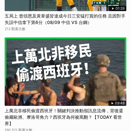
01:26
五局上 曾頌恩及黃韋盛皆達成今日三安猛打賞的任務 且因對手
失誤中信拿下第6分（08/09 中信 VS 台鋼）
212 觀看次數
09:48
上萬北非移民偷渡西班牙！關鍵判決推動假訊息流傳，背後還
偷藏歐洲、摩洛哥角力？西班牙為何被罵翻？【TODAY 看世
界】
160,521 觀看次數