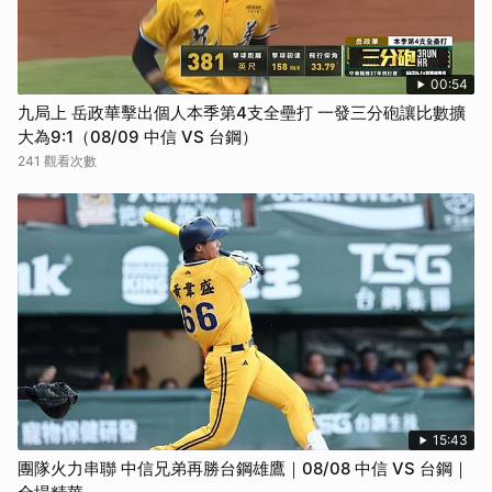
00:54
九局上 岳政華擊出個人本季第4支全壘打 一發三分砲讓比數擴
大為9:1（08/09 中信 VS 台鋼）
241 觀看次數
15:43
團隊火力串聯 中信兄弟再勝台鋼雄鷹｜08/08 中信 VS 台鋼｜