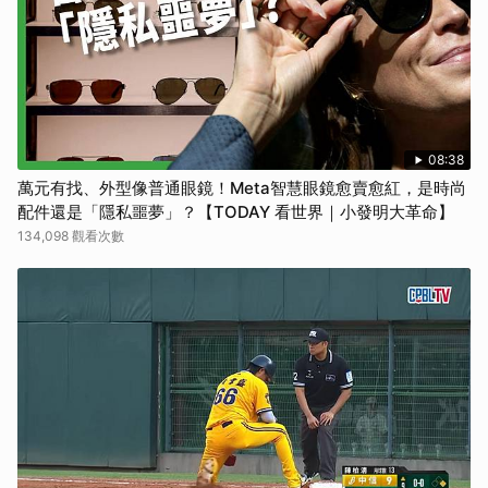
08:38
萬元有找、外型像普通眼鏡！Meta智慧眼鏡愈賣愈紅，是時尚
配件還是「隱私噩夢」？【TODAY 看世界｜小發明大革命】
134,098 觀看次數