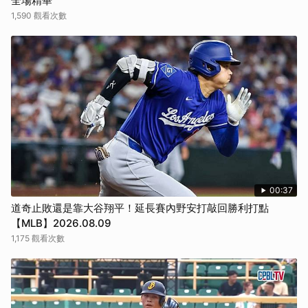
全場精華
1,590 觀看次數
00:37
道奇止敗還是靠大谷翔平！延長賽內野安打敲回勝利打點
【MLB】2026.08.09
1,175 觀看次數