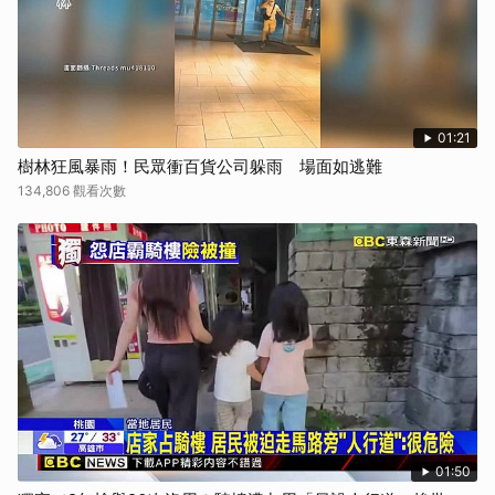
01:21
樹林狂風暴雨！民眾衝百貨公司躲雨 場面如逃難
134,806 觀看次數
01:50