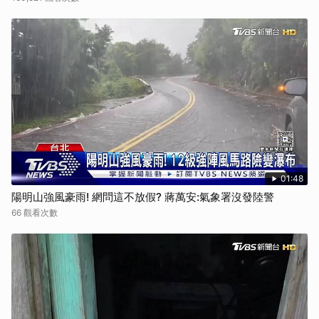
01:48
陽明山強風豪雨! 網問這不放假? 蔣萬安:氣象署沒發陸警
66 觀看次數