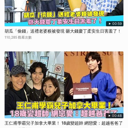
00:59
胡瓜「偷錢」送禮老婆糗被發現 砸大錢慶丁柔安生日害羞了！
110,285 觀看次數
00:48
王仁甫學霸兒子加拿大畢業！ 18歲變超帥 網戀愛：超越爸爸了