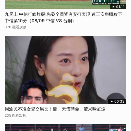
01:11
九局上 中信打線炸裂!先發全員皆有安打表現 連三安串聯攻下
中信第10分（08/09 中信 VS 台鋼）
370 觀看次數
00:33
周渝民不准女兒交男友！開「天價聘金」驚呆喻虹淵
205 觀看次數