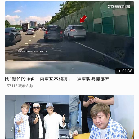
01:38
國1新竹段匝道「兩車互不相讓」 逼車致擦撞壅塞
157,115 觀看次數