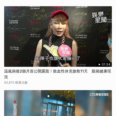
01:34
温嵐病後2個月首公開露面！敗血性休克搶救11天 親揭健康現
況
63,870 觀看次數