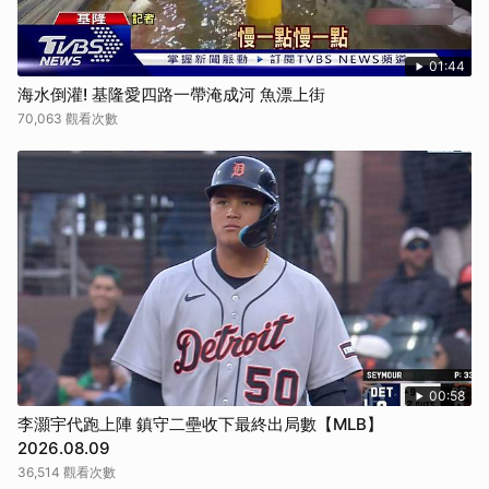
01:44
海水倒灌! 基隆愛四路一帶淹成河 魚漂上街
70,063 觀看次數
00:58
李灝宇代跑上陣 鎮守二壘收下最終出局數【MLB】
2026.08.09
36,514 觀看次數