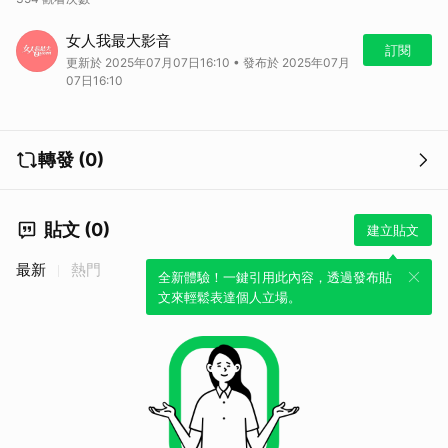
隨著全球房地產市場的興盛，許多人選擇到海外投資置產。阿布達比憑藉
女人我最大影音
其免個人所得稅的優勢，成為投資者的熱門選擇。此外，第七座迪士尼樂
訂閱
更新於 2025年07月07日16:10 • 發布於 2025年07月
園即將落戶於劉伊心家附近，進一步提升了當地的吸引力。該地區不僅擁
07日16:10
有完善的生活配套設施，更吸引了多組買家競相加價搶購。當地的基礎建
設和卓越的治安水平，使其在全球範圍內名列前茅，成為不可多得的投資
寶地。
轉發 (0)
貼文 (0)
建立貼文
最新
熱門
全新體驗！一鍵引用此內容，透過發布貼
文來輕鬆表達個人立場。