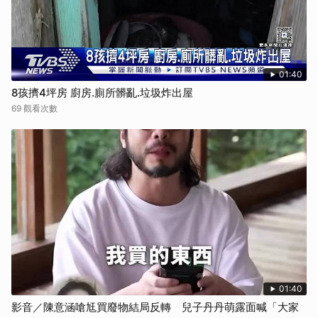
01:40
8孩擠4坪房 廚房.廁所髒亂.垃圾炸出屋
69 觀看次數
01:40
影音／陳意涵嗆尪買廢物結局反轉 兒子丹丹萌露面喊「大家