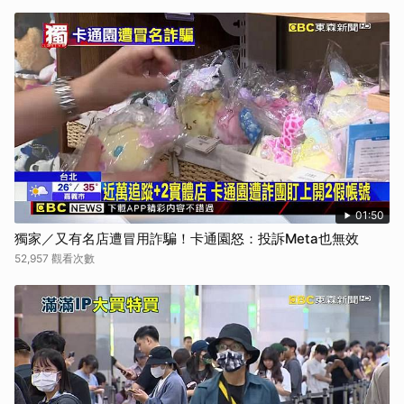
取消
01:50
獨家／又有名店遭冒用詐騙！卡通園怒：投訴Meta也無效
52,957 觀看次數