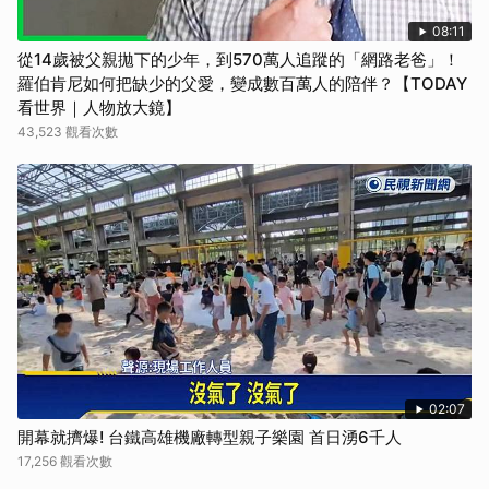
08:11
從14歲被父親拋下的少年，到570萬人追蹤的「網路老爸」！
羅伯肯尼如何把缺少的父愛，變成數百萬人的陪伴？【TODAY
看世界｜人物放大鏡】
43,523 觀看次數
02:07
開幕就擠爆! 台鐵高雄機廠轉型親子樂園 首日湧6千人
17,256 觀看次數