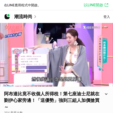
以LINE開啟
在LINE應用程式中開啟。
潮流時尚
登入
阿布達比竟不收個人所得稅！第七座迪士尼就在
劉伊心家旁邊！「這優勢」強到三組人加價搶買
～
354 觀看次數