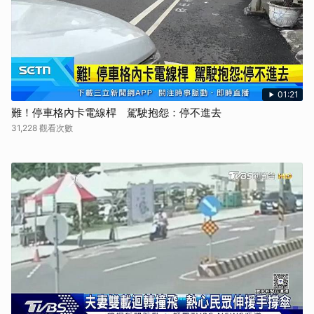
01:21
難！停車格內卡電線桿 駕駛抱怨：停不進去
31,228 觀看次數