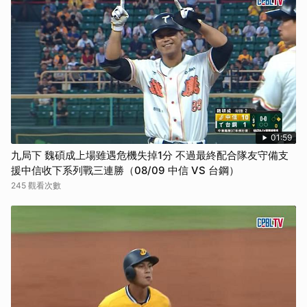
01:59
九局下 魏碩成上場雖遇危機失掉1分 不過最終配合隊友守備支
援中信收下系列戰三連勝（08/09 中信 VS 台鋼）
245 觀看次數