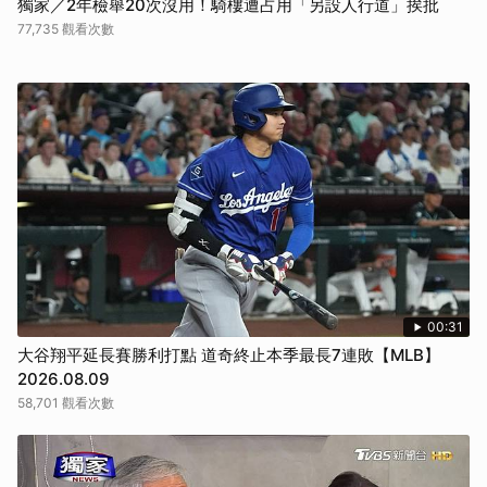
獨家／2年檢舉20次沒用！騎樓遭占用「另設人行道」挨批
77,735 觀看次數
00:31
大谷翔平延長賽勝利打點 道奇終止本季最長7連敗【MLB】
2026.08.09
58,701 觀看次數