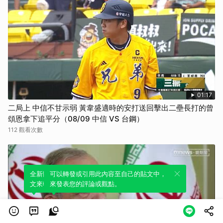
01:17
二局上 中信不甘示弱 黃韋盛適時的安打送回擊出二壘長打的曾
頌恩拿下追平分（08/09 中信 VS 台鋼）
112 觀看次數
全新體驗！一鍵引用此內容，透過發布貼
可以轉發或引用此內容至自己的貼文中，
文來輕鬆表達個人立場。
來發表您的評論或觀點。