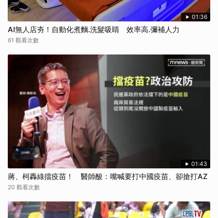
01:36
AI無人店夯！自動化煮麵.洗髮吸睛 效率高.彌補人力
61 觀看次數
01:43
蔣、柯轟綠擋疫苗！ 醫師酸：嘴喊要打中國疫苗、卻搶打AZ
20 觀看次數