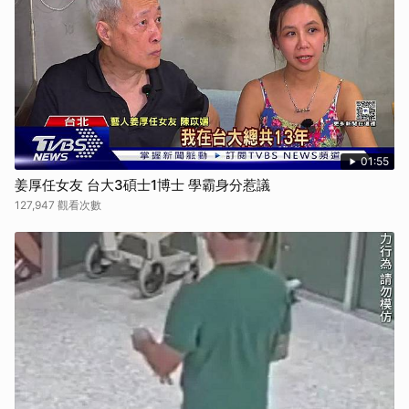
01:55
姜厚任女友 台大3碩士1博士 學霸身分惹議
127,947 觀看次數