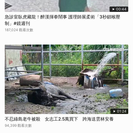
00:44
急診室臥虎藏龍！醉漢揮拳鬧事 護理師展柔術「3秒鎖喉壓
制」#鏡週刊
187,024 觀看次數
01:24
不忍綠島老牛被殺 女志工2.5萬買下 跨海送雲林安養
94,399 觀看次數