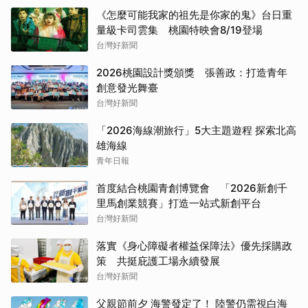
《怎麼可能我家的祖先是你家的鬼》台日重
量級卡司雲集 桃園特映會8/19登場
台灣好新聞
2026桃園設計獎頒獎 張善政：打造青年
創意發光舞臺
台灣好新聞
「2026海線潮旅行」5大主題遊程 探索北高
雄海線
青年日報
首度結合桃園青創博覽會 「2026新創千
里馬創業競賽」打造一站式新創平台
台灣好新聞
落實《身心障礙者權益保障法》優先採購政
策 共挺庇護工場永續發展
台灣好新聞
父親節前夕 海警發定了！ 陸警仍需視白海