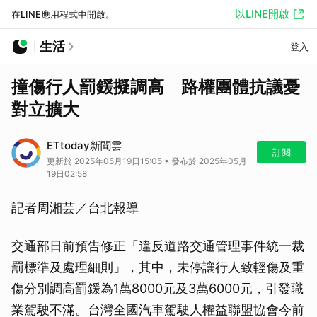
以LINE開啟
在LINE應用程式中開啟。
生活
登入
撞傷行人罰鍰擬調高 路權團體抗議憂
對立擴大
ETtoday新聞雲
訂閱
更新於 2025年05月19日15:05 • 發布於 2025年05月
19日02:58
記者周湘芸／台北報導
交通部日前預告修正「違反道路交通管理事件統一裁
罰標準及處理細則」，其中，未停讓行人致輕傷及重
傷分別調高罰鍰為1萬8000元及3萬6000元，引發職
業駕駛不滿。台灣全國汽車駕駛人權益聯盟協會今前