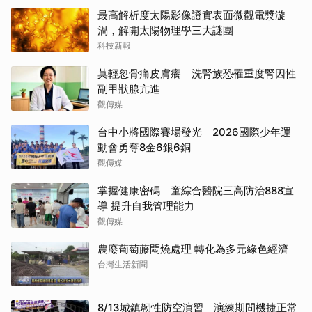
最高解析度太陽影像證實表面微觀電漿漩
渦，解開太陽物理學三大謎團
科技新報
莫輕忽骨痛皮膚癢 洗腎族恐罹重度腎因性
副甲狀腺亢進
觀傳媒
台中小將國際賽場發光 2026國際少年運
動會勇奪8金6銀6銅
觀傳媒
掌握健康密碼 童綜合醫院三高防治888宣
導 提升自我管理能力
觀傳媒
農廢葡萄藤悶燒處理 轉化為多元綠色經濟
台灣生活新聞
8/13城鎮韌性防空演習 演練期間機捷正常