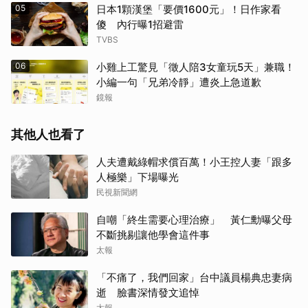
05
日本1顆漢堡「要價1600元」！日作家看
傻 內行曝1招避雷
TVBS
06
小雞上工驚見「徵人陪3女童玩5天」兼職！
小編一句「兄弟冷靜」遭炎上急道歉
鏡報
其他人也看了
人夫遭戴綠帽求償百萬！小王控人妻「跟多
人極樂」下場曝光
民視新聞網
自嘲「終生需要心理治療」 黃仁勳曝父母
不斷挑剔讓他學會這件事
太報
「不痛了，我們回家」台中議員楊典忠妻病
逝 臉書深情發文追悼
太報