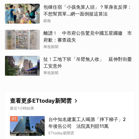
包棟住宿「小孩免算人頭」？單身友反彈：
不想幫買單...網一面倒挺這算法
鏡報
離譜！ 中市府公告驚見中國五星國徽 市
府歉：審查疏失
華視新聞
扯！工地下班「吊臂無人收」 延伸對街憂
工安意外
華視新聞
查看更多ETtoday新聞雲
最近1小時結果
01
台中知名建案工人喝酒「摔下梯子」2
年後告公司 法院真判賠11萬
ETtoday新聞雲