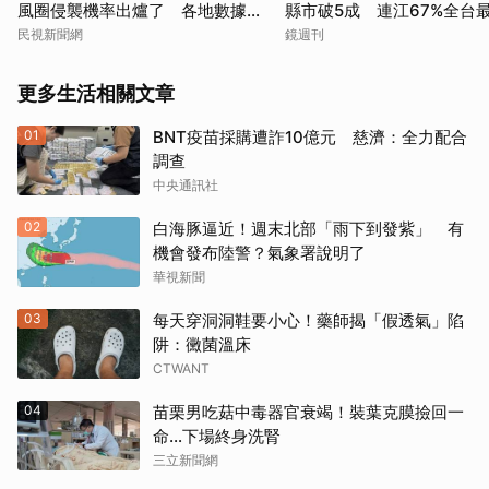
風圈侵襲機率出爐了 各地數據一
縣市破5成 連江67%全台
次看
民視新聞網
鏡週刊
更多生活相關文章
01
BNT疫苗採購遭詐10億元 慈濟：全力配合
調查
中央通訊社
02
白海豚逼近！週末北部「雨下到發紫」 有
機會發布陸警？氣象署說明了
華視新聞
03
每天穿洞洞鞋要小心！藥師揭「假透氣」陷
阱：黴菌溫床
CTWANT
04
苗栗男吃菇中毒器官衰竭！裝葉克膜撿回一
命…下場終身洗腎
三立新聞網