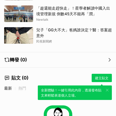
取消
「趁還能走趕快走」！星學者解讀中國入出
境管理新規 倒數45天不能再「潤」
Newtalk
兒子「GG大不大」爸媽誰決定？醫：答案超
意外
民視新聞網
轉發 (0)
貼文 (0)
建立貼文
最新
熱門
全新體驗！一鍵引用此內容，透過發布貼
文來輕鬆表達個人立場。