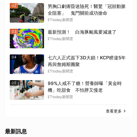
02
男胸口劇痛昏迷險死！醫驚「冠狀動脈
全阻塞」 鬼門關前成功搶命
ETtoday新聞雲
03
最新預測！ 白海豚颱風要減速了
ETtoday新聞雲
04
七六人正式簽下3D大鎖！KCP睽違5年
再與詹姆斯團聚
ETtoday新聞雲
05
99%人戒不了糖！營養師曝「黃金時
機」吃甜食 不怕胖又慢老
ETtoday新聞雲
查看更多
最新訊息