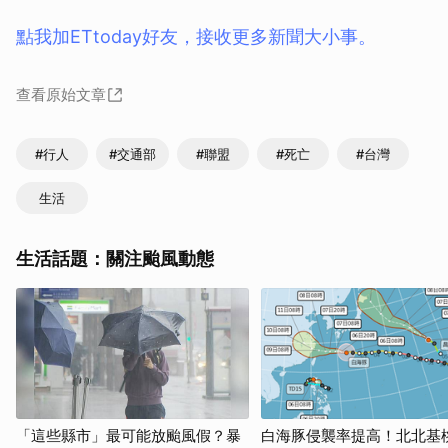
點我加ETtoday好友，接收更多新聞大小事。
查看原始文章
#行人
#交通部
#聯盟
#死亡
#台灣
生活
生活話題：關注颱風動態
「這些縣市」最可能放颱風假？暴
白海豚侵襲率提高！北北基