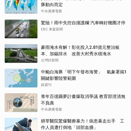
豚動向而定
中央廣播電臺
驚險！雨中失控自撞護欄 汽車轉好幾圈才停
EBC 東森新聞
豪雨淹水有解！彰化投入2.81億元整治板
本、加錫排水 改善大村秀水積淹水
台灣好新聞
中颱白海豚「明下午發布海警」 氣象署揭1
關鍵影響陸警範圍
鏡週刊
青年百億圓夢計畫爆取消爭議 教育部澄清無
不負責
中央廣播電臺
耕莘醫院驚爆醫療暴力！病患暴走出手 工
作人員遭打倒地「頭部血腫」