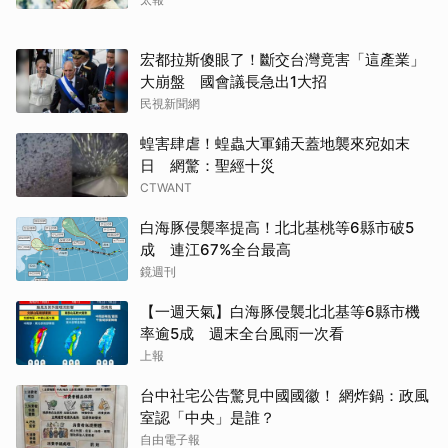
宏都拉斯傻眼了！斷交台灣竟害「這產業」
大崩盤 國會議長急出1大招
民視新聞網
蝗害肆虐！蝗蟲大軍鋪天蓋地襲來宛如末
日 網驚：聖經十災
CTWANT
白海豚侵襲率提高！北北基桃等6縣市破5
成 連江67%全台最高
鏡週刊
【一週天氣】白海豚侵襲北北基等6縣市機
率逾5成 週末全台風雨一次看
上報
台中社宅公告驚見中國國徽！ 網炸鍋：政風
室認「中央」是誰？
自由電子報