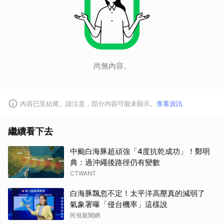
尚無內容。
內容已至結尾。請注意，部分內容可能未顯示。
查看資訊
繼續看下去
中颱白海豚超頑強「4度抗乾成功」！鄭明
典：過沖繩後路徑仍有變數
CTWANT
白海豚飄忽不定！太平洋高壓真的減弱了
氣象署曝「侵台機率」這樣說
民視新聞網