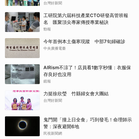
台灣好新聞
工研院第六屆科技產業CTO研發高管班報
名 匯聚頂尖專家傳授專業秘訣
勁報
今年首例本土傷寒現蹤 中部7旬婦確診
中央廣播電臺
AIRism不涼了！店員看1數字秒懂：衣服保
存良好也沒用
鏡報
力挺徐欣瑩 竹縣婦女會大團結
台灣好新聞
鬼門開「撞上日全食」巧到發毛！命理師示
警：深夜避開6地
民視新聞網