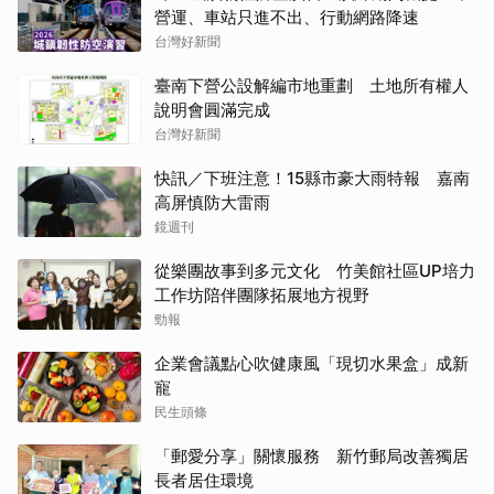
營運、車站只進不出、行動網路降速
台灣好新聞
臺南下營公設解編市地重劃 土地所有權人
說明會圓滿完成
台灣好新聞
快訊／下班注意！15縣市豪大雨特報 嘉南
高屏慎防大雷雨
鏡週刊
從樂團故事到多元文化 竹美館社區UP培力
工作坊陪伴團隊拓展地方視野
勁報
企業會議點心吹健康風「現切水果盒」成新
寵
民生頭條
「郵愛分享」關懷服務 新竹郵局改善獨居
長者居住環境