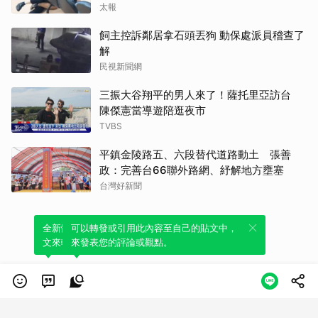
太報
飼主控訴鄰居拿石頭丟狗 動保處派員稽查了
解
民視新聞網
三振大谷翔平的男人來了！薩托里亞訪台
陳傑憲當導遊陪逛夜市
TVBS
平鎮金陵路五、六段替代道路動土 張善
政：完善台66聯外路網、紓解地方壅塞
台灣好新聞
全新體驗！一鍵引用此內容，透過發布貼
可以轉發或引用此內容至自己的貼文中，
文來輕鬆表達個人立場。
來發表您的評論或觀點。
類別