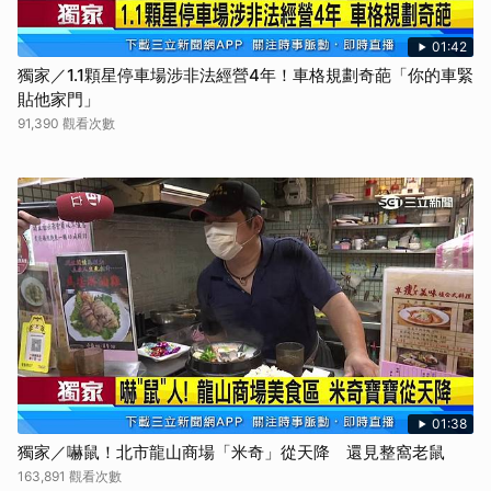
01:42
獨家／1.1顆星停車場涉非法經營4年！車格規劃奇葩「你的車緊
貼他家門」
91,390 觀看次數
01:38
獨家／嚇鼠！北市龍山商場「米奇」從天降 還見整窩老鼠
163,891 觀看次數