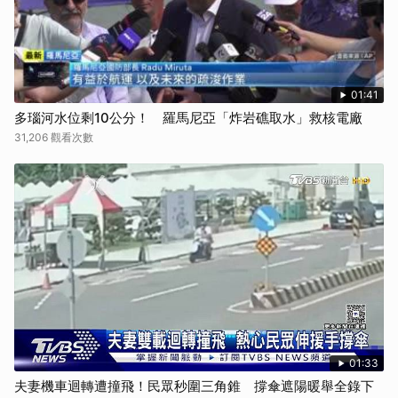
01:41
多瑙河水位剩10公分！ 羅馬尼亞「炸岩礁取水」救核電廠
31,206 觀看次數
01:33
夫妻機車迴轉遭撞飛！民眾秒圍三角錐 撐傘遮陽暖舉全錄下