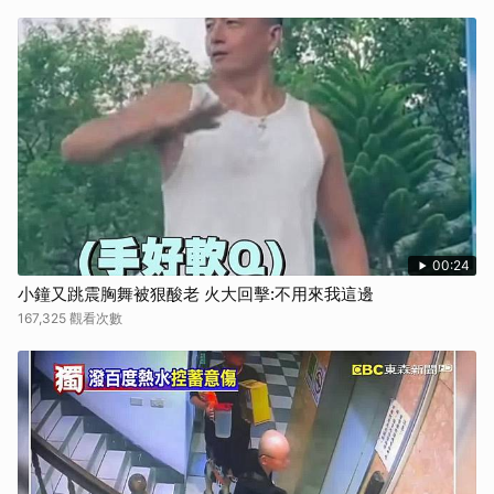
00:24
小鐘又跳震胸舞被狠酸老 火大回擊:不用來我這邊
167,325 觀看次數