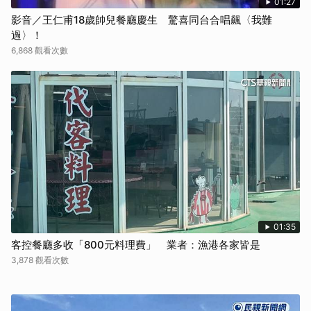
01:27
影音／王仁甫18歲帥兒餐廳慶生 驚喜同台合唱飆〈我難
過〉！
6,868 觀看次數
01:35
客控餐廳多收「800元料理費」 業者：漁港各家皆是
3,878 觀看次數