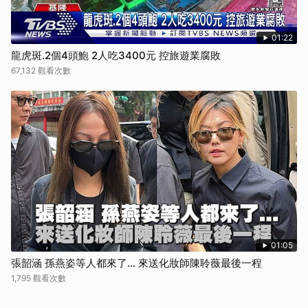
01:22
龍虎斑.2個4頭鮑 2人吃3400元 控旅遊業腐敗
67,132 觀看次數
01:05
張韶涵 孫燕姿等人都來了... 來送化妝師陳聆薇最後一程
1,795 觀看次數