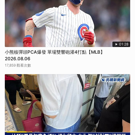
取消
01:28
小熊核彈頭PCA爆發 單場雙響砲灌4打點【MLB】
2026.08.06
17,859 觀看次數