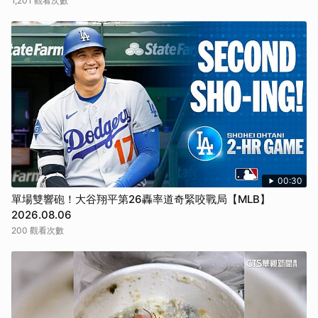
1,201 觀看次數
00:30
單場雙響砲！大谷翔平第26轟率道奇緊咬戰局【MLB】
2026.08.06
200 觀看次數