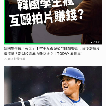
09:21
韓國學生瘋「夜叉」！空手互毆宛如鬥陣俱樂部，背後為拍片
賺流量？新型校園暴力難防止？【TODAY 看世界】
90,013 觀看次數