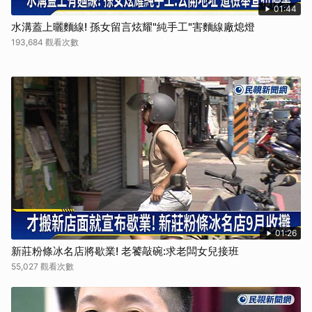
01:44
水溝蓋上曬麵線! 孫女留言炫耀"純手工"害麵線廠熄燈
193,684 觀看次數
01:26
新莊粉條冰名店將歇業! 老饕敲碗:求老闆女兒接班
55,027 觀看次數