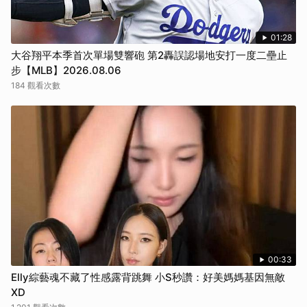
01:28
大谷翔平本季首次單場雙響砲 第2轟誤認場地安打一度二壘止
步【MLB】2026.08.06
184 觀看次數
00:33
Elly綜藝魂不藏了性感露背跳舞 小S秒讚：好美媽媽基因無敵
XD