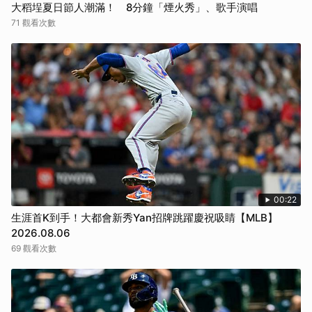
大稻埕夏日節人潮滿！ 8分鐘「煙火秀」、歌手演唱
71 觀看次數
00:22
生涯首K到手！大都會新秀Yan招牌跳躍慶祝吸睛【MLB】
2026.08.06
69 觀看次數