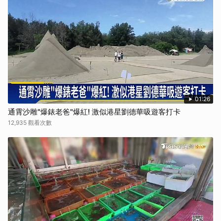
01:26
通霄沙雕"爆錶老爸"爆紅! 激似港星劉德華吸遊客打卡
12,935 觀看次數