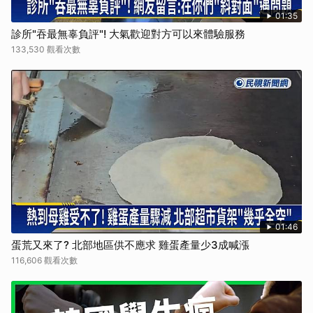
01:35
診所"吞最無辜負評"! 大氣歡迎對方可以來體驗服務
133,530 觀看次數
01:46
蛋荒又來了? 北部地區供不應求 雞蛋產量少3成喊漲
116,606 觀看次數