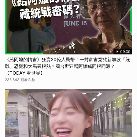
09:39
《給阿嬤的情書》狂賣20億人民幣！一封家書竟掀新加坡「統
戰」恐慌和大馬尋根熱？國台辦狂蹭阿嬤喊同根同源？
【TODAY 看世界】
235,843 觀看次數