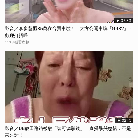
02:33
影音／李多慧砸85萬在台買車啦！ 大方公開車牌「9982」：
歡迎打招呼
1,138 觀看次數
02:15
影音／68歲田路路被酸「裝可憐騙錢」 直播暴哭怒飆：不是
來乞討！