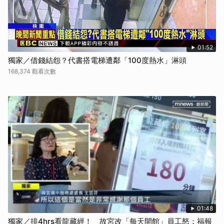
01:52
獨家／借錢結怨？代書搭電梯遭鄰「100度熱水」淋頭
168,374 觀看次數
01:48
獨家／排4hrs看龍藏經！ 故宮改「每天開館」員工怒：福報