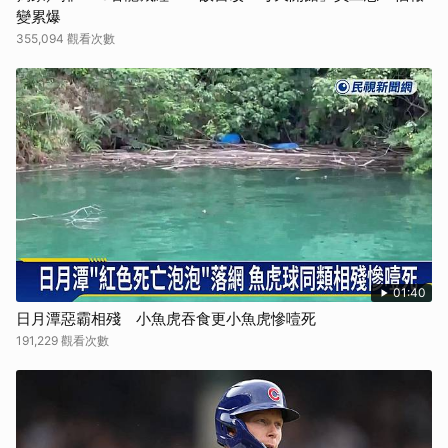
變累爆
355,094 觀看次數
01:40
日月潭惡霸相殘 小魚虎吞食更小魚虎慘噎死
191,229 觀看次數