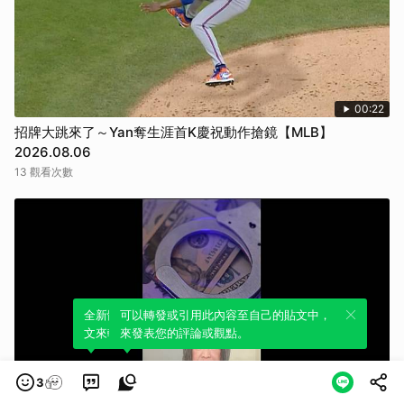
00:22
招牌大跳來了～Yan奪生涯首K慶祝動作搶鏡【MLB】
2026.08.06
13 觀看次數
全新體驗！一鍵引用此內容，透過發布貼
可以轉發或引用此內容至自己的貼文中，
文來輕鬆表達個人立場。
來發表您的評論或觀點。
3
01:07