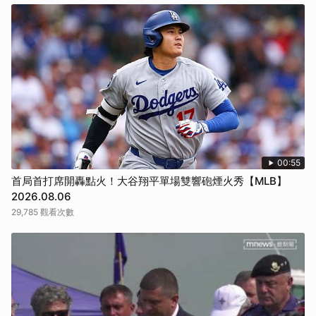
00:55
首局首打席開轟點火！大谷翔平單場雙響砲煙火秀【MLB】
2026.08.06
29,785 觀看次數