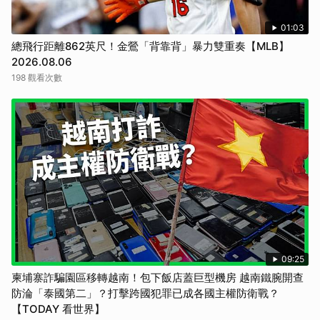
01:03
總飛行距離862英尺！金鶯「背靠背」暴力雙重奏【MLB】
2026.08.06
198 觀看次數
09:25
柬埔寨詐騙園區移轉越南！包下飯店蓋巨型機房 越南鐵腕開查
防淪「泰國第二」？打擊跨國犯罪已成各國主權防衛戰？
【TODAY 看世界】