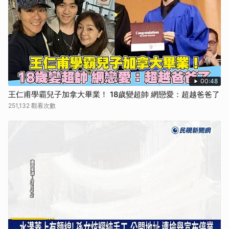
00:48
王仁甫學霸兒子加拿大畢業！ 18歲變超帥 網戀愛：超越爸爸了
251,132 觀看次數