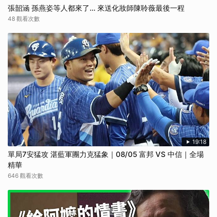
張韶涵 孫燕姿等人都來了... 來送化妝師陳聆薇最後一程
48 觀看次數
19:18
單局7安猛攻 湛藍軍團力克猛象｜08/05 富邦 VS 中信｜全場
精華
646 觀看次數