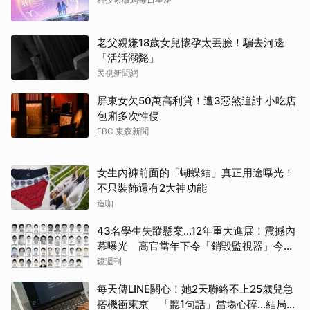
老父親嫌18歲女兒懷孕太丟臉！騙去河邊
「活活溺斃」
民視新聞網
屏東女欠50萬高利貸！遭3惡煞追討 小吃店
包廂多次性侵
EBC 東森新聞
女生內褲前面的「蝴蝶結」真正用途曝光！
不只裝飾還有2大神功能
造咖
43名學生失蹤懸案...12年重大進展！震撼內
幕曝光 高官當年下令「銷毀監視器」今遭
逮
鏡週刊
取消
每天傳LINE關心！她2天聯絡不上25歲兒急
搭機衝東京 「聽1句話」當場心碎...結局看