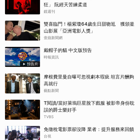
狂」 阮經天苦練柔道
鏡週刊
雙喜臨門！楊紫瓊64歲生日甜吻尪 獲頒釜
山影展「亞洲電影人獎」
壹蘋新聞網
戴帽子的貓 中文版預告
時報資訊
預告片
摩根費里曼自曝可忽視劇本瑕疵 坦言片酬夠
高就行
藝點新聞
T閱讀/當好萊塢巨星脫下戲服 被影帝身份耽
誤的爵士樂好手
TVBS
免徵稅電影票卻沒降 業者：提升服務來回饋
台視