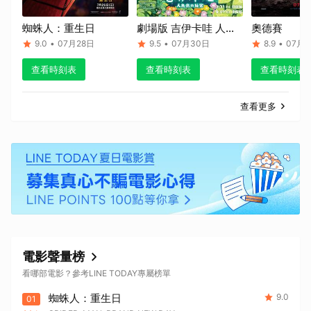
蜘蛛人：重生日
劇場版 吉伊卡哇 人魚
奧德賽
島的秘密
9.0
•
07月28日
9.5
•
07月30日
8.9
•
07月1
查看時刻表
查看時刻表
查看時刻表
查看更多
電影聲量榜
看哪部電影？參考LINE TODAY專屬榜單
蜘蛛人：重生日
9.0
01