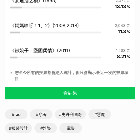
《麥迪遜之橋》(1995)
2,372
票
13.13
%
《媽媽咪呀！1、2》(2008,2018)
2,043
票
11.3
%
《鐵娘子：堅固柔情》(2011)
1,483
票
8.21
%
•
您至今所有的投票都會納入統計，但只會顯示最近一次的投票項
目
看結果
#rad
#穿著
#史丹利圖奇
#惡魔
#服裝設計
#娛樂
電影