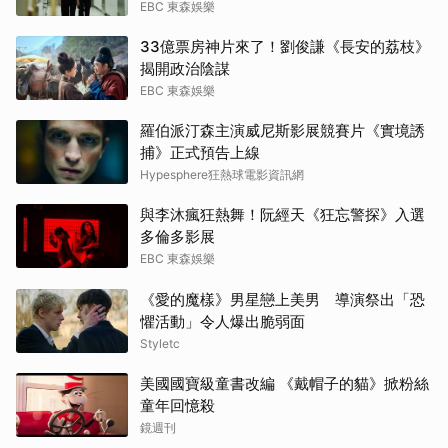
EBC 東森娛樂
33億票房神片來了！劉俊謙《長安的荔枝》
揭開政治陰謀
EBC 東森娛樂
羅伯派汀森主演威尼斯影展競賽片《實境誘
捕》正式預告上線
Hypesphere狂熱球電影資訊網
與李沐瘋狂熱舞！阮經天《狂忘警探》入選
多倫多影展
EBC 東森娛樂
《愛的魔樣》男星戀上美男 導演祭出「恐
懼活動」令人爆出脆弱面
Styletc
美國國寶級童書改編 《戴帽子的貓》掀粉絲
童年回憶殺
鏡週刊