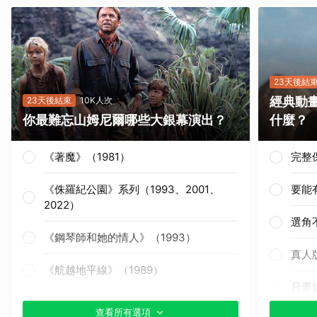
23天後結
經典動
23天後結束
10K人次
你最難忘山姆尼爾哪些大銀幕演出？
什麼？
《著魔》（1981）
完整
《侏羅紀公園》系列（1993、2001、
要能
2022）
選角
《鋼琴師和她的情人》（1993）
真人
《航越地平線》（1989）
只要
《獵殺紅色十月》（1990）
查看所有選項