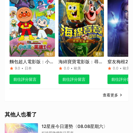
電影
電影
麵包超人電影版：小水
海綿寶寶電影版：尋寶
窒友梅根2.0
滴的英雄！
大冒險
9.0
•
日本
0.0
•
歐美
0.0
•
歐美
前往評分留言
前往評分留言
前往評分留
查看更多
其他人也看了
12星座今日運勢〈08.08星期六〉
科技紫微網每日星座