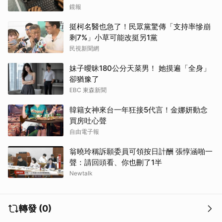
哭網
鏡報
挺柯名醫也急了！民眾黨驚傳「支持率慘崩
剩7%」小草可能改挺另1黨
民視新聞網
妹子曖昧180公分天菜男！ 她摸遍「全身」
卻猶豫了
EBC 東森新聞
韓籍女神來台一年狂接5代言！金娜妍動念
買房吐心聲
自由電子報
翁曉玲稱訴願委員可領按日計酬 張惇涵啪一
聲：請回頭看、你也刪了1半
Newtalk
轉發 (0)