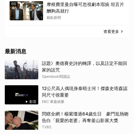
05
摩根費里曼自曝可忽視劇本瑕疵 坦言片
酬夠高就行
藝點新聞
查看更多
最新消息
話題》奧德賽史詩的轉譯，以及註定不能回
家的詛咒
Openbook閱讀誌
12公尺高人偶現身泰晤士河！傑森史塔森認
同尺寸很重要
影音
EBC 東森娛樂
閃瞎全網！楊紫瓊過64歲生日 豪門尪熱吻
告白「親愛的老婆」再奪釜山影展大獎
TVBS