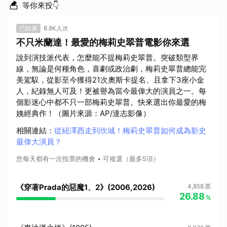
等你來投👇
已結束
8.8K人次
不只米蘭達！最愛的梅莉史翠普電影你來選
說到演技派代表，怎麼能不提梅莉史翠普。突破類型界
線，無論是何種角色，喜劇或政治劇，梅莉史翠普總能完
美駕馭，從影至今獲得21次奧斯卡提名、且拿下3座小金
人，紀錄無人可及！更被譽為當今最偉大的演員之一。每
個影迷心中都不只一部梅莉史翠普。快來選出你最愛的梅
姨經典作！（圖片來源：AP/達志影像）
相關連結
：
從紐澤西走到坎城！梅莉史翠普如何成為影史
最偉大演員？
您每天都有一次投票的機會
可複選（最多5項）
《穿著Prada的惡魔1、2》(2006,2026)
4,858
票
26.88
%