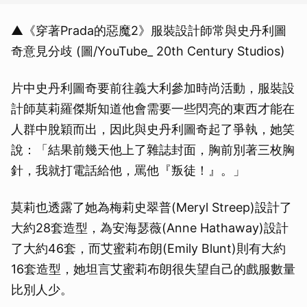
▲《穿著Prada的惡魔2》服裝設計師常與史丹利圖
奇意見分歧 (圖/YouTube_ 20th Century Studios)
片中史丹利圖奇要前往義大利參加時尚活動，服裝設
計師莫莉羅傑斯知道他會需要一些閃亮的東西才能在
人群中脫穎而出，因此與史丹利圖奇起了爭執，她笑
說：「結果前幾天他上了雜誌封面，胸前別著三枚胸
針，我就打電話給他，罵他『叛徒！』。」
莫莉也透露了她為梅莉史翠普(Meryl Streep)設計了
大約28套造型，為安海瑟薇(Anne Hathaway)設計
了大約46套，而艾蜜莉布朗(Emily Blunt)則有大約
16套造型，她坦言艾蜜莉布朗很失望自己的戲服數量
比別人少。