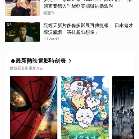
姆霍蘭德與千黛亞英國辦結婚派對
鏡週刊
06
阮經天新片多倫多影展再傳捷報 日本鬼才
導演盛讚「演技超出想像」
CTWANT
🔥最新熱映電影時刻表
點我看更多電影介紹