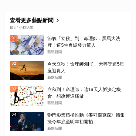
查看更多藝點新聞
最近1小時結果
01
節氣「立秋」到 命理師：黑馬大洗
牌！這5生肖爆發力驚人
藝點新聞
02
今天立秋！命理師:獅子、天秤等這5星
座迎貴人
藝點新聞
03
立秋到！命理師：這16天人脈決定機
會 想改運這樣做
藝點新聞
04
獅門影業積極推動《麥可傑克森》續集
擬今年底至明年初開拍
藝點新聞