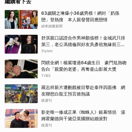
繼續看下去
63歲關之琳爆小36歲男模！網封「奶孫
戀」登熱搜 本人親發聲回應戀情
緯來娛樂新聞
舒淇親口認證合作男神顏值榜！金城武只排
第三，老公馮德倫與好友吳彥祖無緣前三笑
翻網友
Styletc
閃瞎全網！楊紫瓊過64歲生日 豪門尪熱吻
告白「親愛的老婆」再奪釜山影展大獎
TVBS
羅志祥新片遭刪戲被目擊赴泰拜四面佛 網
友聯想白龍王預言掀熱議
鏡週刊
影史唯一修成正果《蜘蛛人》銀幕情侶 湯
姆霍蘭德與千黛亞英國辦結婚派對
鏡週刊