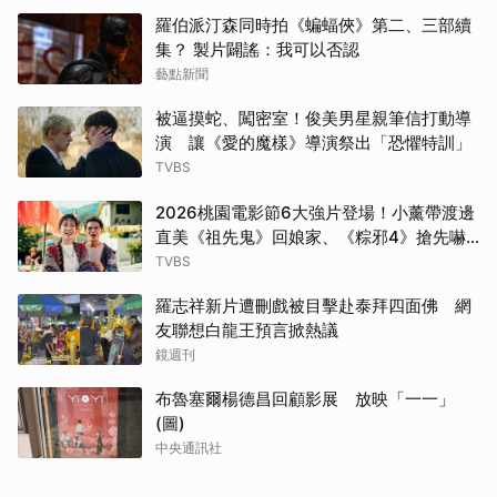
羅伯派汀森同時拍《蝙蝠俠》第二、三部續
集？ 製片闢謠：我可以否認
藝點新聞
被逼摸蛇、闖密室！俊美男星親筆信打動導
演 讓《愛的魔樣》導演祭出「恐懼特訓」
TVBS
2026桃園電影節6大強片登場！小薰帶渡邊
直美《祖先鬼》回娘家、《粽邪4》搶先嚇
桃園
TVBS
羅志祥新片遭刪戲被目擊赴泰拜四面佛 網
友聯想白龍王預言掀熱議
鏡週刊
布魯塞爾楊德昌回顧影展 放映「一一」
(圖)
中央通訊社