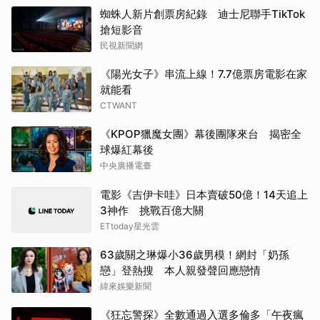
蜘蛛人新片創票房紀錄 迪士尼聯手TikTok
搶短影音
民視新聞網
《陽光女子》串流上線！7.7億票房電影在家
就能看
CTWANT
《KPOP獵魔女團》幕後團隊來台 揭密全
球爆紅幕後
中央廣播電臺
電影《吉伊卡哇》日本賣破50億！14天追上
3神作 挑戰百億大關
ETtoday星光雲
63歲關之琳爆小36歲男模！網封「奶孫
戀」登熱搜 本人親發聲回應戀情
緯來娛樂新聞
《狂忘警探》全數通過入選多倫多「午夜瘋