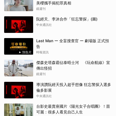
美櫻攜手揭犯罪真相
鏡週刊
阮經天、李沐合作「狂忘警探」(圖)
中央通訊社
Last Man ー 全盲搜查官 ー 劇場版 正式預
告
預告片
時報資訊
傑森史塔森霸佔泰晤士河 《玩命航線》宣
傳出怪招
鏡週刊
導演讚阮經天投入超乎想像 狂忘警探入選多
倫多影展
中央通訊社
台影史最賣座國片《陽光女子合唱團》！苗
可麗：很多人看見自己人生