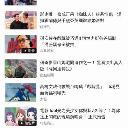
影史唯一修成正果《蜘蛛人》銀幕情侶 湯
姆霍蘭德與千黛亞英國辦結婚派對
鏡週刊
孫安佐在戲院被巧遇!! 悄悄力挺爸爸孫鵬
「滿臉驕傲全被拍」
影音
非凡娛樂
傳奇影星山姆尼爾遺作之一！ 驚喜演出真人
版《薩爾達傳說》
藝點新聞
高橋文哉倒數襲台嗨喊「戲院見」 5場見
面會福利曝光
太報
電影 Idol光之美少女你與我♪久等了！為你
送上閃耀的現場演唱會！ 正式預告
預告片
時報資訊