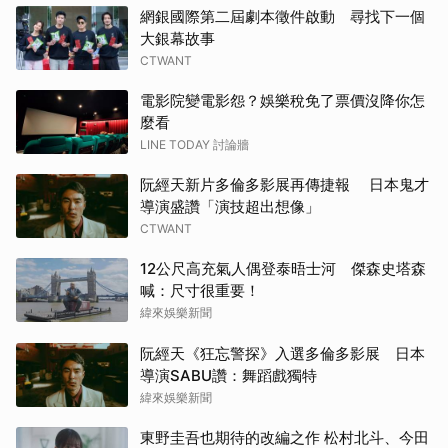
網銀國際第二屆劇本徵件啟動 尋找下一個
大銀幕故事
CTWANT
電影院變電影怨？娛樂稅免了票價沒降你怎
麼看
LINE TODAY 討論牆
阮經天新片多倫多影展再傳捷報 日本鬼才
導演盛讚「演技超出想像」
CTWANT
12公尺高充氣人偶登泰晤士河 傑森史塔森
喊：尺寸很重要！
緯來娛樂新聞
阮經天《狂忘警探》入選多倫多影展 日本
導演SABU讚：舞蹈戲獨特
緯來娛樂新聞
東野圭吾也期待的改編之作 松村北斗、今田