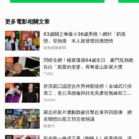
其他
《戰慄黑洞》（1995）
更多電影相關文章
《撕裂地平線》（1997）
01
63歲關之琳爆小36歲男模！網封「奶孫
《變人》（1999）
戀」登熱搜 本人親發聲回應戀情
緯來娛樂新聞
《鋼鐵墳墓》（2013）
02
閃瞎全網！楊紫瓊過64歲生日 豪門尪熱吻
《震盪效應》(2015)
告白「親愛的老婆」再奪釜山影展大獎
TVBS
《神鬼嚎野人》（2016）
03
舒淇親口認證合作男神顏值榜！金城武只排
第三，老公馮德倫與好友吳彥祖無緣前三笑
《網住愛情》（2004）
翻網友
Styletc
其他（歡迎貼文分享）
04
羅志祥新片遭刪戲被目擊赴泰拜四面佛 網
友聯想白龍王預言掀熱議
鏡週刊
05
影史唯一修成正果《蜘蛛人》銀幕情侶 湯