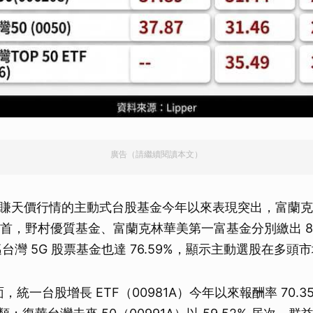
取消
廣告（請繼續閱讀本文）
賺天價行情的主動式台股基金今年以來表現突出，富蘭克
% 居首，野村優質基金、富蘭克林華美第一富基金分別繳出 81
博邁台灣 5G 股票基金也達 76.59%，顯示主動選股在多
方面，統一台股增長 ETF（00981A）今年以來報酬率 70.