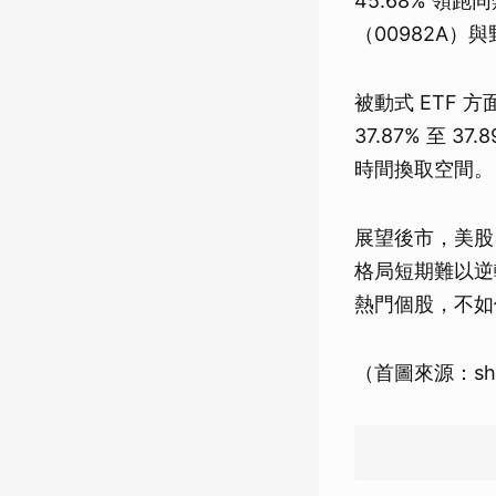
45.68% 領跑
（00982A）與
被動式 ETF 
37.87% 至
時間換取空間。
展望後市，美股
格局短期難以逆
熱門個股，不如
（首圖來源：shut