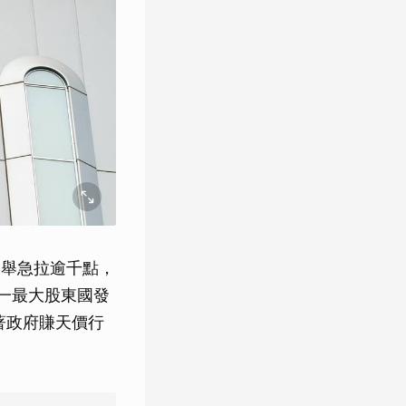
數一舉急拉逾千點，
單一最大股東國發
著政府賺天價行