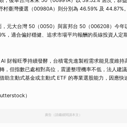
同類；復華台灣未來 50（00991A）以 59.52% 居次，
野村臺灣優選（00980A）則分別為 46.59% 及 44.87%
方面，元大台灣 50（0050）與富邦台 50（006208）今
 37.89%，適合偏好穩健、追求市場平均報酬的長線投資人
 AI 財報旺季持續發酵，台積電先進製程需求能見度維持
轉，但指數已處相對高位，震盪整理機率不低，法人建議
借助主動式基金或主動式 ETF 的專業選股能力，因應快
terstock）
廣告（請繼續閱讀本文）