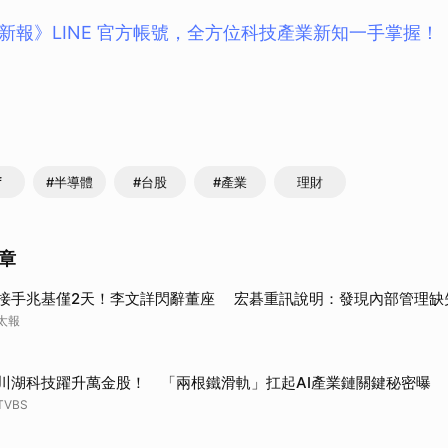
新報》LINE 官方帳號，全方位科技產業新知一手掌握！
f
#半導體
#台股
#產業
理財
章
接手兆基僅2天！李文詳閃辭董座 宏碁重訊說明：發現內部管理缺
太報
川湖科技躍升萬金股！ 「兩根鐵滑軌」扛起AI產業鏈關鍵秘密曝
TVBS