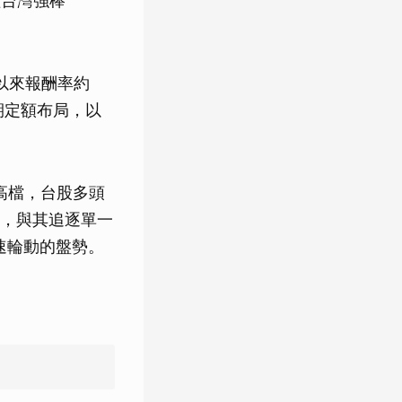
群益台灣強棒
。
年以來報酬率約
定期定額布局，以
高檔，台股多頭
，與其追逐單一
速輪動的盤勢。