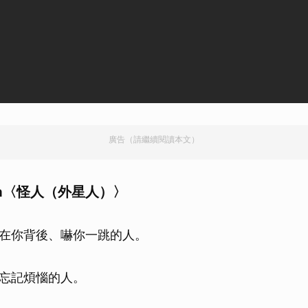
取消
廣告（請繼續閱讀本文）
ina〈怪人（外星人）〉
在你背後、嚇你一跳的人。
忘記煩惱的人。