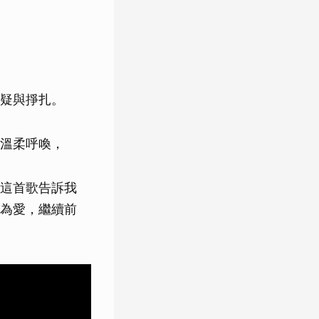
疑與掙扎。
溫柔呼喚，
這首歌告訴我
為愛，繼續前