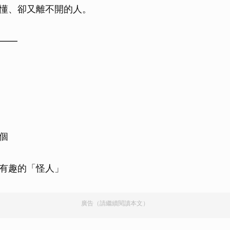
懂、卻又離不開的人。
——
個
有趣的「怪人」
廣告（請繼續閱讀本文）