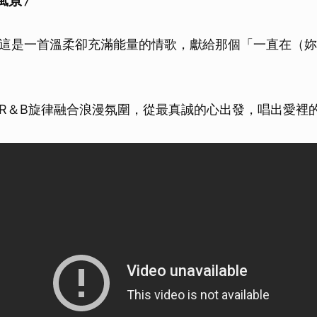
風景〉
這是一首溫柔卻充滿能量的情歌，獻給那個「一直在（妳
R＆B旋律融合浪漫氛圍，從最真誠的心出發，唱出愛裡