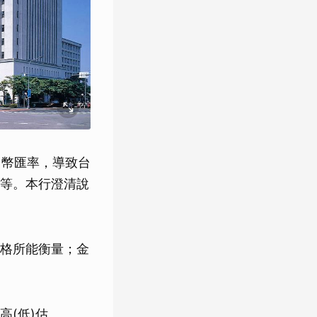
台幣匯率，導致台
等。本行澄清說
格所能衡量；金
(低)估