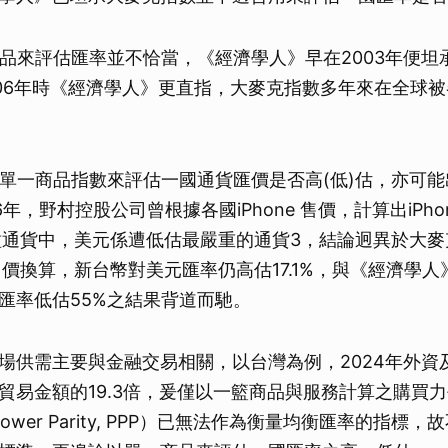
一商品來評估匯率並不恰當，《經濟學人》早在2003年便
取消
006年時《經濟學人》更直指，大麥克指數多年來在全球
其他單一商品指數來評估一國通貨匯價是否高(低)估，亦可
6年，野村控股公司曾根據各國iPhone 售價，計算出iPh
種通貨中，美元係遭低估最嚴重的通貨3，結論迥異於大
e售價換算，新台幣對美元匯率仍高估17.1%，與《經濟學
匯率低估55%之結果背道而馳。
場供需主要與金融交易相關，以台灣為例，2024年外資
貿易金額的19.3倍，爰僅以一籃商品與服務計算之購買
ng Power Parity, PPP）已無法作為衡量均衡匯率的指