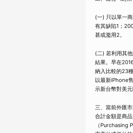
(一) 只以單
有其缺陷1；2
甚或濫用2。
(二) 若利用
結果。早在201
納入比較的23
以最新iPhon
示新台幣對美元
三、當前外匯市
合計金額是商品
（Purchasi