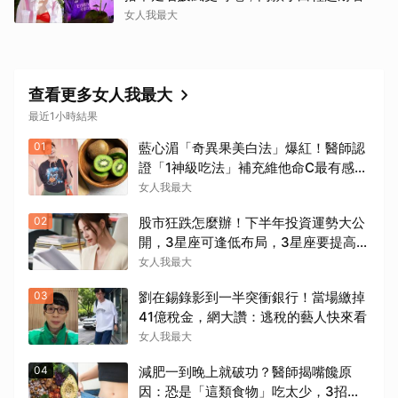
女人我最大
查看更多女人我最大
最近1小時結果
01
藍心湄「奇異果美白法」爆紅！醫師認
證「1神級吃法」補充維他命C最有感，
林可彤自曝從小跟著吃
女人我最大
02
股市狂跌怎麼辦！下半年投資運勢大公
開，3星座可逢低布局，3星座要提高警
覺
女人我最大
03
劉在錫錄影到一半突衝銀行！當場繳掉
41億稅金，網大讚：逃稅的藝人快來看
女人我最大
04
減肥一到晚上就破功？醫師揭嘴饞原
因：恐是「這類食物」吃太少，3招穩