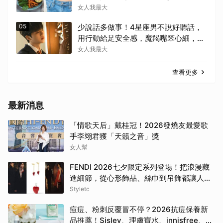
住食慾更容易瘦！
女人我最大
05
少說話多做事！4星座男不說好聽話，
用行動給足安全感，魔羯嘴笨心細，
「這位」從不畫餅最深情～
女人我最大
查看更多
最新消息
「情歌天后」戴桂冠！2026發燒友最愛歌
手李翊君獲「天籟之音」獎
女人幫
FENDI 2026七夕限定系列登場！把浪漫藏
進細節，從心形飾品、絲巾到吊飾都讓人一
眼心動
Styletc
痘痘、粉刺反覆冒不停？2026抗痘保養新
品推薦！Sisley、理膚寶水、innisfree、