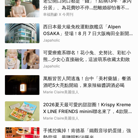
老公開口閉口都是「錢」！結褵13年「家內
分居」、為花費吵不停…想離婚卻怕養不活
自己：還要忍3年？
幸福熟齡 X 今周刊
西日本最大級免稅運動旗艦店「Alpen
OSAKA」登場！8 月 7 日大阪梅田全新開
幕！
Japaholic
可愛療癒系聯名！花小兔、史努比、彩虹小
熊…少女心直接融化，這波萌系收藏太勸敗
Japaholic
萬般皆苦人間逃逸！台中「美村藥舖」餐酒
酒吧5大亮點開箱，東泉辣椒醬調酒必喝
Marie Claire美麗佳人
2026夏天最可愛的甜甜圈！Krispy Kreme
X LINE FRIENDS minini聯名來了，4款限定
口味、周邊商品及優惠一次看
Marie Claire美麗佳人
手搖控瘋掉！肯德基「鐵觀音珍奶蛋撻」強
勢登場，最聰明點法曝光