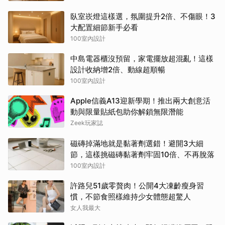
臥室崁燈這樣選，氛圍提升2倍、不傷眼！3
大配置細節新手必看
100室內設計
中島電器櫃沒預留，家電擺放超混亂！這樣
設計收納增2倍、動線超順暢
100室內設計
Apple信義A13迎新學期！推出兩大創意活
動與限量貼紙包助你解鎖無限潛能
Zeek玩家誌
磁磚掉滿地就是黏著劑選錯！避開3大細
節，這樣挑磁磚黏著劑牢固10倍、不再脫落
100室內設計
許路兒51歲零贅肉！公開4大凍齡瘦身習
慣，不節食照樣維持少女體態超驚人
女人我最大