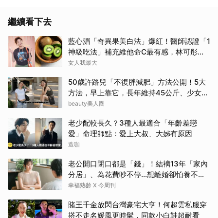
繼續看下去
藍心湄「奇異果美白法」爆紅！醫師認證「1
神級吃法」補充維他命C最有感，林可彤自
曝從小跟著吃
女人我最大
50歲許路兒「不復胖減肥」方法公開！5大
方法，早上靠它，長年維持45公斤、少女感
滿滿
beauty美人圈
老少配較長久？3種人最適合「年齡差戀
愛」命理師點：愛上大叔、大姊有原因
造咖
老公開口閉口都是「錢」！結褵13年「家內
分居」、為花費吵不停…想離婚卻怕養不活
自己：還要忍3年？
幸福熟齡 X 今周刊
賭王千金放閃台灣豪宅大亨！何超雲私服穿
搭不走名媛風更時髦，同款小白鞋超耐看