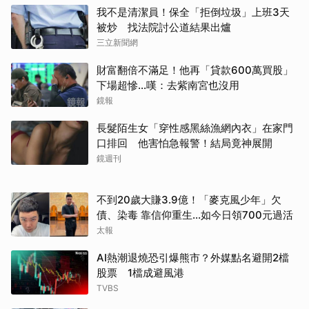
我不是清潔員！保全「拒倒垃圾」上班3天
被炒 找法院討公道結果出爐
三立新聞網
財富翻倍不滿足！他再「貸款600萬買股」
下場超慘...嘆：去紫南宮也沒用
鏡報
長髮陌生女「穿性感黑絲漁網內衣」在家門
口排回 他害怕急報警！結局竟神展開
鏡週刊
不到20歲大賺3.9億！「麥克風少年」欠
債、染毒 靠信仰重生...如今日領700元過活
太報
AI熱潮退燒恐引爆熊市？外媒點名避開2檔
股票 1檔成避風港
TVBS