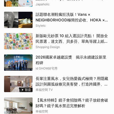
Bifesta 4大爆款一次看
Japaholic
話題聯名潮鞋瘋狂洗版！Vans ×
NEIGHBORHOOD極簡控必收、HOKA ×
BEAMS根本穿上腳的藝術品
Styletc
新版歐元鈔票 10 組入選設計亮點！ 開放全
民票選，達文西、貝多芬、翠鳥等躍上紙鈔
一次看
Shopping Design
2026國家卓越建設獎 揭示永續建設新里
程碑
id SHOW好宅秀
長輩注重風水，女兒熱愛義式極簡？用隱藏
設計與圓弧線條完美客變，打造跨國界、跨
世代都點頭的客變療癒休閒宅！
影音
幸福空間 TV
【風水特輯】鏡子會招陰嗎？鏡子放錯會破
財嗎？鏡子風水禁忌完整解析
幸福空間