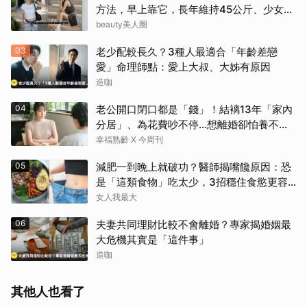
方法，早上靠它，長年維持45公斤、少女感
滿滿
beauty美人圈
03
老少配較長久？3種人最適合「年齡差戀
愛」命理師點：愛上大叔、大姊有原因
造咖
04
老公開口閉口都是「錢」！結褵13年「家內
分居」、為花費吵不停…想離婚卻怕養不活
自己：還要忍3年？
幸福熟齡 X 今周刊
05
減肥一到晚上就破功？醫師揭嘴饞原因：恐
是「這類食物」吃太少，3招穩住食慾更容
易瘦！
女人我最大
06
夫妻共同理財比較不會離婚？專家揭婚姻最
大危機其實是「這件事」
造咖
其他人也看了