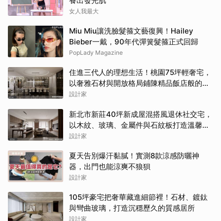
養出發光肌
女人我最大
Miu Miu讓洗臉髮箍文藝復興！Hailey
Bieber一戴，90年代彈簧髮箍正式回歸
PopLady Magazine
住進三代人的理想生活！桃園75坪輕奢宅，
以奢雅石材與開放格局鋪陳精品飯店般的優
雅日常
設計家
新北市新莊40坪新成屋混搭風退休社交宅，
以木紋、玻璃、金屬件與石紋板打造溫馨日
常
設計家
夏天告別爆汗黏膩！實測8款涼感防曬神
器，出門也能涼爽不狼狽
設計家
105坪豪宅把奢華藏進細節裡！石材、鍍鈦
與彎曲玻璃，打造沉穩歷久的質感居所
設計家