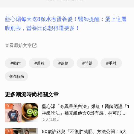
藍心湄每天吃8顆水煮蛋養髮！醫師提醒：蛋上這層
膜別丟，營養比你想得還要多！
查看原始文章
#動作
#過程
#線條
#問題
#手肘
潮流時尚
更多潮流時尚相關文章
01
藍心湄「奇異果美白法」爆紅！醫師認證「1
神級吃法」補充維他命C最有感，林可彤自
曝從小跟著吃
女人我最大
02
50歲許路兒「不復胖減肥」方法公開！5大