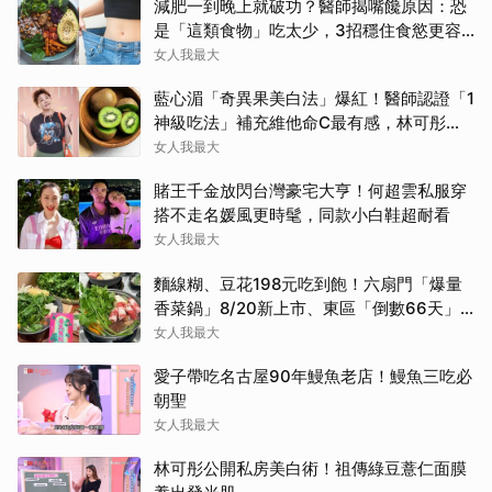
減肥一到晚上就破功？醫師揭嘴饞原因：恐
是「這類食物」吃太少，3招穩住食慾更容
易瘦！
女人我最大
藍心湄「奇異果美白法」爆紅！醫師認證「1
神級吃法」補充維他命C最有感，林可彤自
曝從小跟著吃
女人我最大
賭王千金放閃台灣豪宅大亨！何超雲私服穿
搭不走名媛風更時髦，同款小白鞋超耐看
女人我最大
麵線糊、豆花198元吃到飽！六扇門「爆量
香菜鍋」8/20新上市、東區「倒數66天」
香菜甜點店爆紅
女人我最大
愛子帶吃名古屋90年鰻魚老店！鰻魚三吃必
朝聖
女人我最大
林可彤公開私房美白術！祖傳綠豆薏仁面膜