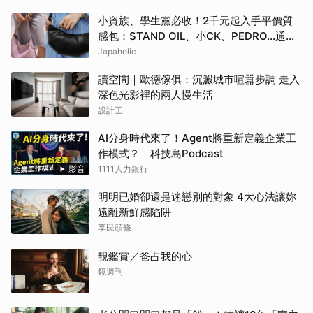
小資族、學生黨必收！2千元起入手平價質
感包：STAND OIL、小CK、PEDRO…通勤
約會都超加分
Japaholic
讀空間｜歐德傢俱：沉澱城市喧囂步調 走入
深色光影裡的兩人慢生活
設計王
AI分身時代來了！Agent將重新定義企業工
作模式？｜科技島Podcast
影音
1111人力銀行
明明已婚卻還是迷戀別的對象 4大心法讓妳
遠離新鮮感陷阱
享民頭條
靚鑑賞／爸占我的心
鏡週刊