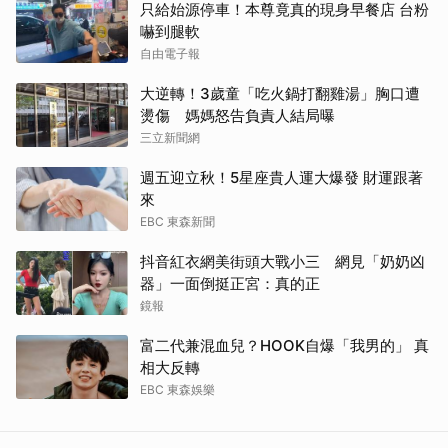
只給始源停車！本尊竟真的現身早餐店 台粉
嚇到腿軟
自由電子報
大逆轉！3歲童「吃火鍋打翻雞湯」胸口遭
燙傷 媽媽怒告負責人結局曝
三立新聞網
週五迎立秋！5星座貴人運大爆發 財運跟著
來
EBC 東森新聞
抖音紅衣網美街頭大戰小三 網見「奶奶凶
器」一面倒挺正宮：真的正
鏡報
取消
富二代兼混血兒？HOOK自爆「我男的」 真
相大反轉
EBC 東森娛樂