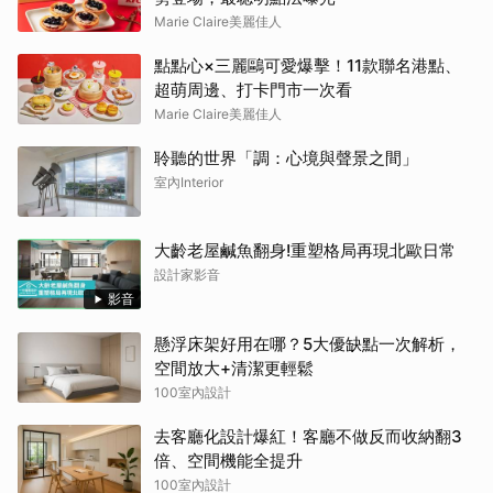
Marie Claire美麗佳人
點點心×三麗鷗可愛爆擊！11款聯名港點、
超萌周邊、打卡門市一次看
Marie Claire美麗佳人
聆聽的世界「調：心境與聲景之間」
室內Interior
大齡老屋鹹魚翻身!重塑格局再現北歐日常
設計家影音
影音
懸浮床架好用在哪？5大優缺點一次解析，
空間放大+清潔更輕鬆
100室內設計
去客廳化設計爆紅！客廳不做反而收納翻3
倍、空間機能全提升
100室內設計