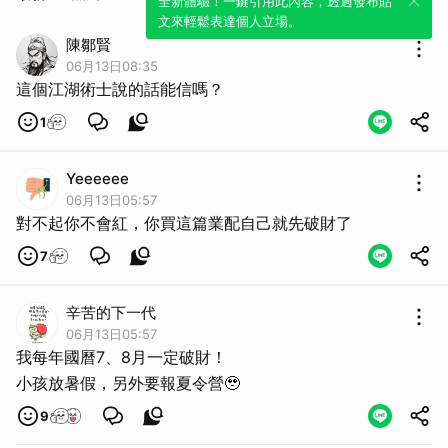
全新體驗！一鍵引用此內容，透過發布貼
文來輕鬆表達個人立場。
陳鄒賢
06月13日08:35
取消
這個江湖術士說的話能信嗎？
1
Yeeeeee
06月13日05:57
對不起你不會紅，你買這篇業配自己就先破財了
7
辛苦的下一代
06月13日05:57
我每年國曆7、8月一定破財！
小孩放暑假，另外要報夏令營🥹
9