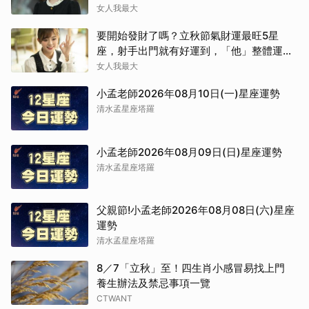
女人我最大
要開始發財了嗎？立秋節氣財運最旺5星
座，射手出門就有好運到，「他」整體運勢
將走上坡
女人我最大
小孟老師2026年08月10日(一)星座運勢
清水孟星座塔羅
小孟老師2026年08月09日(日)星座運勢
清水孟星座塔羅
父親節!小孟老師2026年08月08日(六)星座
運勢
清水孟星座塔羅
8／7「立秋」至！四生肖小感冒易找上門
養生辦法及禁忌事項一覽
CTWANT