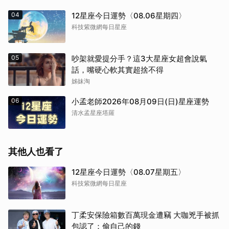
04
12星座今日運勢〈08.06星期四〉
科技紫微網每日星座
05
吵架就愛提分手？這3大星座女超會說氣
話，嘴硬心軟其實超捨不得
姊妹淘
06
小孟老師2026年08月09日(日)星座運勢
清水孟星座塔羅
其他人也看了
12星座今日運勢〈08.07星期五〉
科技紫微網每日星座
丁柔安保險箱數百萬現金遭竊 大咖兇手被抓
包認了：偷自己的錢