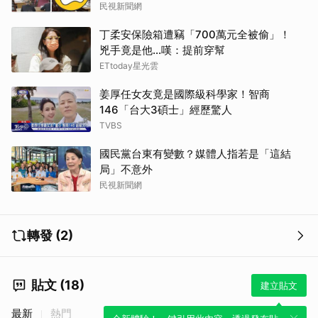
民視新聞網
丁柔安保險箱遭竊「700萬元全被偷」！
兇手竟是他...嘆：提前穿幫
ETtoday星光雲
姜厚任女友竟是國際級科學家！智商
146「台大3碩士」經歷驚人
TVBS
國民黨台東有變數？媒體人指若是「這結
局」不意外
民視新聞網
轉發 (2)
貼文 (18)
建立貼文
最新
熱門