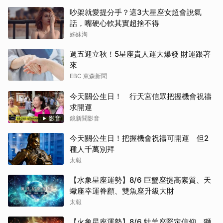
吵架就愛提分手？這3大星座女超會說氣
話，嘴硬心軟其實超捨不得
姊妹淘
週五迎立秋！5星座貴人運大爆發 財運跟著
來
EBC 東森新聞
今天關公生日！ 行天宮信眾把握機會祝禱
求開運
影音
鏡新聞影音
今天關公生日！把握機會祝禱可開運 但2
種人千萬別拜
太報
【水象星座運勢】8/6 巨蟹座提高素質、天
蠍座幸運眷顧、雙魚座升級大財
太報
【火象星座運勢】8/6 牡羊座堅定信仰、獅