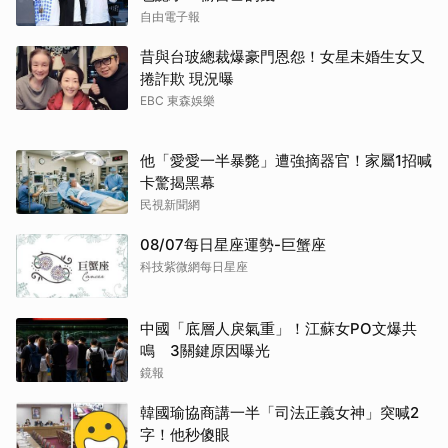
自由電子報
昔與台玻總裁爆豪門恩怨！女星未婚生女又
捲詐欺 現況曝
EBC 東森娛樂
他「愛愛一半暴斃」遭強摘器官！家屬1招喊
卡驚揭黑幕
民視新聞網
08/07每日星座運勢-巨蟹座
科技紫微網每日星座
中國「底層人戾氣重」！江蘇女PO文爆共
鳴 3關鍵原因曝光
鏡報
韓國瑜協商講一半「司法正義女神」突喊2
字！他秒傻眼