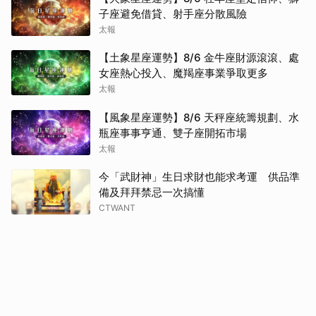
子座避免借貸、射手座分散風險
太報
【土象星座運勢】8/6 金牛座財源滾滾、處
女座熱心投入、魔羯座事業爭取更多
太報
【風象星座運勢】8/6 天秤座統籌規劃、水
瓶座事事亨通、雙子座開拓市場
太報
今「武財神」生日求財也能求考運 供品準
備及拜拜禁忌一次搞懂
CTWANT