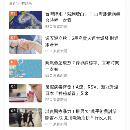
最近1小時結果
01
台灣降雨「紫到發白」！ 白海豚豪雨轟
台時程一次看
EBC 東森新聞
02
週五迎立秋！5星座貴人運大爆發 財運
跟著來
EBC 東森新聞
03
颱風假怎麼放？停班課標準、宣布時間
一次看
EBC 東森新聞
04
暑假病毒齊發！A流、RSV、新冠升溫
日本「神秘感冒」又來
EBC 東森新聞
05
譴責醫療暴力！胖男欠1萬手術費討診
斷書不成 竟痛毆新店耕莘行政人員
EBC 東森新聞