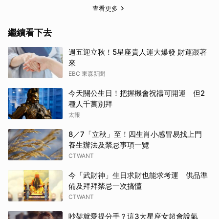
查看更多
繼續看下去
週五迎立秋！5星座貴人運大爆發 財運跟著
來
EBC 東森新聞
今天關公生日！把握機會祝禱可開運 但2
種人千萬別拜
太報
8／7「立秋」至！四生肖小感冒易找上門
養生辦法及禁忌事項一覽
CTWANT
今「武財神」生日求財也能求考運 供品準
備及拜拜禁忌一次搞懂
CTWANT
吵架就愛提分手？這3大星座女超會說氣