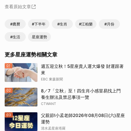
查看原始文章
#農曆
#下半年
#生肖
#江柏樂
#月份
#生活
星座運勢
更多星座運勢相關文章
01
週五迎立秋！5星座貴人運大爆發 財運跟著
來
EBC 東森新聞
02
8／7「立秋」至！四生肖小感冒易找上門
養生辦法及禁忌事項一覽
CTWANT
03
父親節!小孟老師2026年08月08日(六)星座
運勢
清水孟星座塔羅