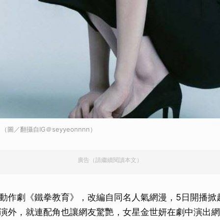
圖／翻攝自IG＠seyyeonnnn）
廣告（請繼續閱讀本文）
動作劇《鐵拳教育》，改編自同名人氣網漫，5日開播掀
演外，就連配角也讓網友驚艷，女星金世妍在劇中演出網