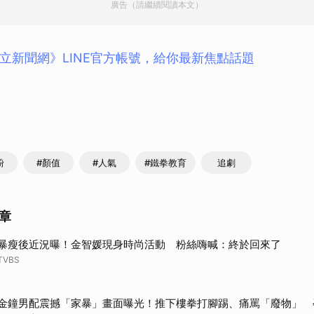
廣告（請繼續閱讀本文）
立新聞網》LINE官方帳號，給你最新焦點話題
粉
#顏值
#人氣
#鐵拳教育
追劇
章
暴瘦後近況曝！金智媛現身時尚活動 粉絲嗨喊：終於回來了
TVBS
金鐘男配震撼「家暴」畫面曝光！推下樓拳打腳踢、痛罵「廢物」 