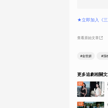
★立即加入《三
查看原始文章
#金世妍
#漲
更多追劇相關文
01
02