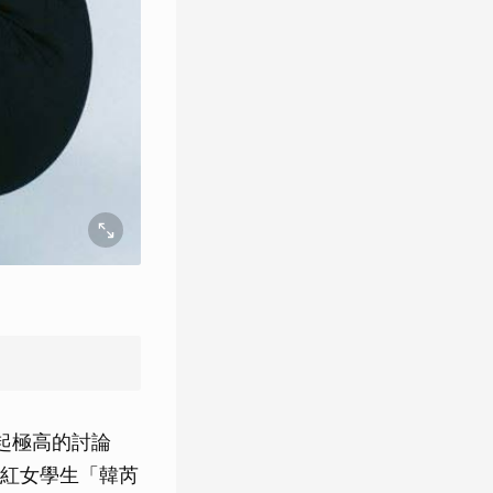
起極高的討論
紅女學生「韓芮