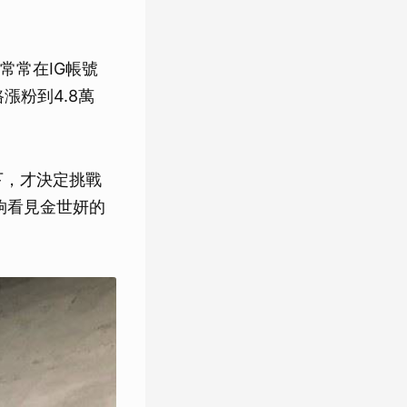
常常在IG帳號
漲粉到4.8萬
下，才決定挑戰
夠看見金世妍的