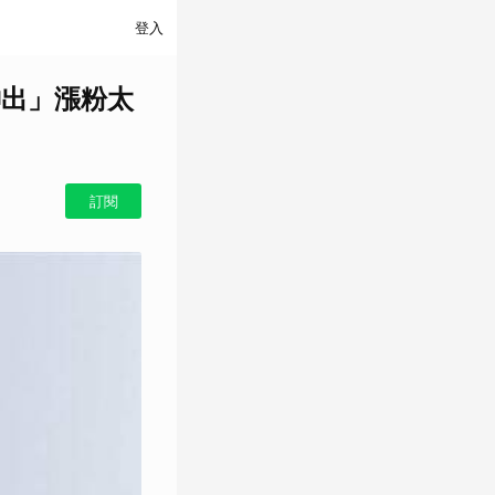
登入
神出」漲粉太
訂閱