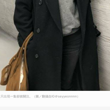
出現一集卻掀關注。（圖／翻攝自IG＠seyyeonnnn）