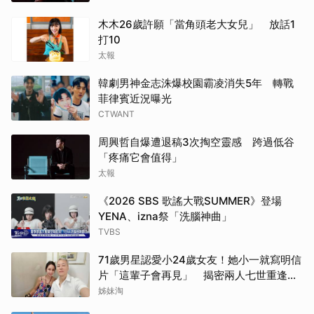
木木26歲許願「當角頭老大女兒」 放話1
打10
太報
韓劇男神金志洙爆校園霸凌消失5年 轉戰
菲律賓近況曝光
CTWANT
周興哲自爆遭退稿3次掏空靈感 跨過低谷
「疼痛它會值得」
太報
《2026 SBS 歌謠大戰SUMMER》登場
YENA、izna祭「洗腦神曲」
TVBS
71歲男星認愛小24歲女友！她小一就寫明信
片「這輩子會再見」 揭密兩人七世重逢奇
緣
姊妹淘