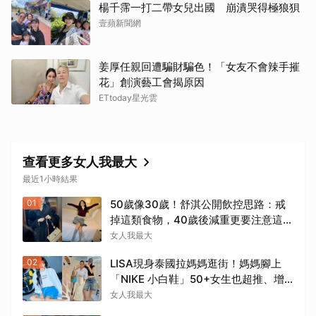
楊千霈一打二帶女兒出國 崩潰哭得極狼狽
壹蘋新聞網
姜厚任親回遭騙財騙色！「女友不會辣手摧
花」創演藝工會揭原因
ETtoday星光雲
查看更多女人我最大
最近1小時結果
01
50歲像30歲！舒淇公開飲控思路：戒
掉這類食物，40歲後減重更要注意這幾
件事！
女人我最大
02
LISA現身泰國拉媽媽逛街！媽媽腳上
「NIKE 小白鞋」50+女生也超推、增
高輕量又耐走！
女人我最大