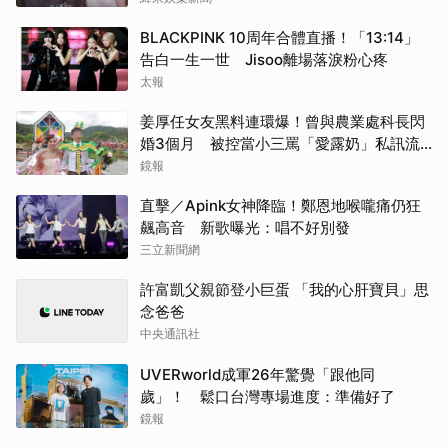
BLACKPINK 10周年合體直播！「13:14」
告白一生一世 Jisoo離場落淚粉心疼
太報
姜厚任女友黑料連環爆！曾與農業處科長閃
婚3個月 被控當小三罵「愛露奶」私訊流
出
鏡報
直擊／Apink女神降臨！鄭恩地喉嚨痛仍狂
飆高音 新歌曝光：唱不好別發
三立新聞網
許富凱父親節登小巨蛋 「我的心肝寶貝」思
念爸爸
中央通訊社
UVERworld成軍26年驚覺「跟他同
歲」！ 鬆口台灣專場進度：準備好了
鏡報