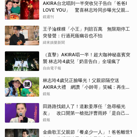
AKIRA台北唱到一半突收兒子告白「爸爸I
LOVE YOU」 驚喜林志玲同步曝光父親節
「披薩蛋糕」
鏡週刊
王子淪粿粿「小王」判賠百萬 無限期停工
突發聲：行過死蔭幽谷也不怕
緯來娛樂新聞
（直擊）AKIRA唱一半！超大咖神秘嘉賓突
襲 林志玲4歲兒「奶音告白」全場瘋了
自由電子報
林志玲4歲兒正臉曝光！父親節隔空送
AKIRA大禮 網讚「小帥哥」笑喊：再生一
個
鏡報
田路路找錯人了！道歉姜厚任「急尋楊光
友」 改口開第一槍批評曹雨婷「是自己太
衝動」
鏡報
金曲歌王父親節「餐桌少一人」！爸爸離世1