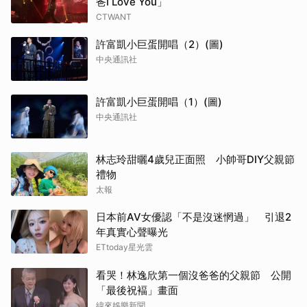
爸I Love You」
CTWANT
許富凱小巨蛋開唱（2）(圖)
中央通訊社
許富凱小巨蛋開唱（1）(圖)
中央通訊社
林志玲甜曬4歲兒正面照 小帥哥DIY父親節
禮物
太報
日本前AV女優認「不是沒迷惘過」 引退2
年真實心聲曝光
ETtoday星光雲
看哭！林逸欣第一個沒爸爸的父親節 公開
「最後祝褔」畫面
緯來娛樂新聞