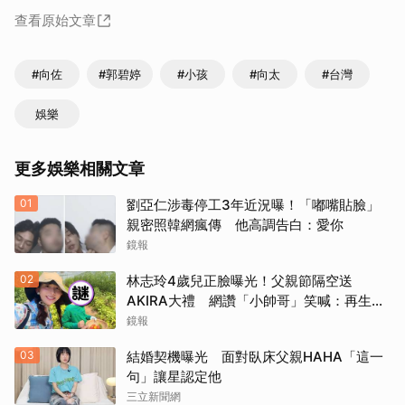
查看原始文章
#向佐
#郭碧婷
#小孩
#向太
#台灣
娛樂
更多娛樂相關文章
01
劉亞仁涉毒停工3年近況曝！「嘟嘴貼臉」
親密照韓網瘋傳 他高調告白：愛你
鏡報
02
林志玲4歲兒正臉曝光！父親節隔空送
AKIRA大禮 網讚「小帥哥」笑喊：再生一
個
鏡報
03
結婚契機曝光 面對臥床父親HAHA「這一
句」讓星認定他
三立新聞網