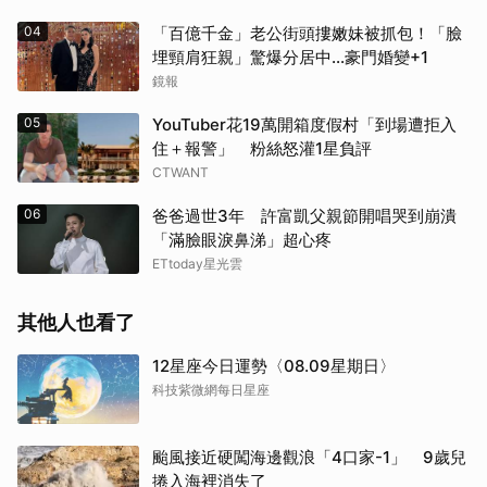
04
「百億千金」老公街頭摟嫩妹被抓包！「臉
埋頸肩狂親」驚爆分居中...豪門婚變+1
鏡報
05
YouTuber花19萬開箱度假村「到場遭拒入
住＋報警」 粉絲怒灌1星負評
CTWANT
06
爸爸過世3年 許富凱父親節開唱哭到崩潰
「滿臉眼淚鼻涕」超心疼
ETtoday星光雲
其他人也看了
12星座今日運勢〈08.09星期日〉
科技紫微網每日星座
颱風接近硬闖海邊觀浪「4口家-1」 9歲兒
捲入海裡消失了