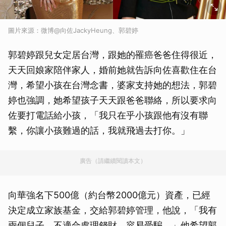
圖片來源：微博@向佐JackyHeung、郭碧婷
郭碧婷跟兒女定居台灣，跟她的罹癌爸爸住得很近，
天天回娘家陪伴家人，婚前她就告訴向佐喜歡住在台
灣，希望小孩在台灣念書，婆家支持她的想法，郭碧
婷也強調，她希望孩子天天跟爸爸聯絡，所以要求向
佐要打電話給小孩，「我只在乎小孩跟他有沒有聯
繫，你讓小孩難過的話，我就飛過去打你。」
廣告（請繼續閱讀本文）
向華強名下500億（約台幣2000億元）資產，已經
決定成立家族基金，交給郭碧婷管理，他說，「我有
兩個兒子，不適合處理錢財，容易受騙。」他希望郭