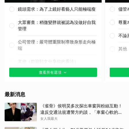
鏡頭需求：為了上鏡好看藝人只能極端瘦
儘管
大眾審查：稍微變胖就被認為沒做好自我
尊重
管理
不論
公司管理：嚴苛體重限制導致身形走向極
端
其他
其他（歡迎貼文分享你的看法）
查看所有選項
最新消息
《雀骨》侯明昊多次探出車窗與粉絲互動！
違反交通法規遭警方約談，「車窗心軟的
神」上熱搜
女人我最大