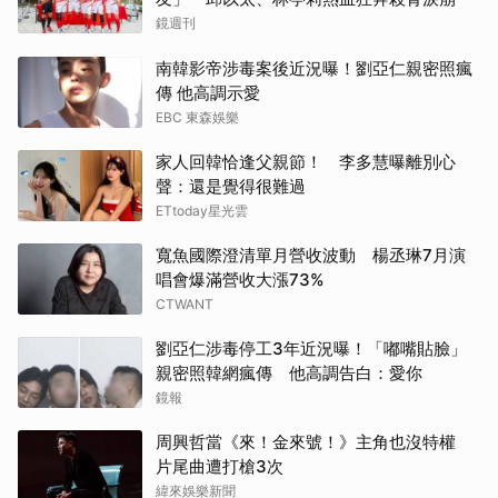
鏡週刊
南韓影帝涉毒案後近況曝！劉亞仁親密照瘋
傳 他高調示愛
EBC 東森娛樂
家人回韓恰逢父親節！ 李多慧曝離別心
聲：還是覺得很難過
ETtoday星光雲
寬魚國際澄清單月營收波動 楊丞琳7月演
唱會爆滿營收大漲73%
CTWANT
劉亞仁涉毒停工3年近況曝！「嘟嘴貼臉」
親密照韓網瘋傳 他高調告白：愛你
鏡報
周興哲當《來！金來號！》主角也沒特權
片尾曲遭打槍3次
緯來娛樂新聞