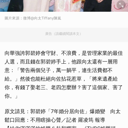
圖片來源：微博@向太Tiffany陳嵐
廣告（請繼續閱讀本文）
向華強誇郭碧婷會守財、不浪費，是管理家業的最佳
人選，而且錢在郭碧婷手上，他跟向太還有一層用
意：「警告兩個兒子，萬一躺平，連生活費都不
給。」然後也能杜絕向佐拈花惹草，「將來遺產給
你，有錢了娶老三、老四怎麼辦？害了這個家、害了
你。」
原文請見：郭碧婷「7年婚分居向佐」爆婚變 向太
鬆口回應：不用瞎操心聲／記者 羅凌筠 報導