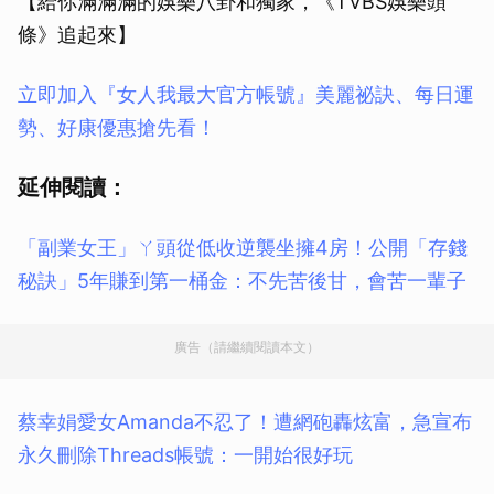
【給你滿滿滿的娛樂八卦和獨家，《TVBS娛樂頭
條》追起來】
立即加入『女人我最大官方帳號』美麗祕訣、每日運
勢、好康優惠搶先看！
延伸閱讀：
「副業女王」ㄚ頭從低收逆襲坐擁4房！公開「存錢
秘訣」5年賺到第一桶金：不先苦後甘，會苦一輩子
廣告（請繼續閱讀本文）
蔡幸娟愛女Amanda不忍了！遭網砲轟炫富，急宣布
永久刪除Threads帳號：一開始很好玩