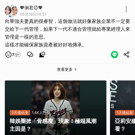
取消
💖俐君😊💖
05月19日14:51
向華強夫妻真的很睿智，這個做法就好像家族企業不一定要
交給下一代管理，如果下一代不適合管理就給專業經理人來
管理是一樣的意思。
這樣才能確保家族資產被好好地傳承。
7
查看更多
3天後結束
1.4K人已投
1天後結束
韓娛圈掀「骨感瘦」現象！極端風潮
亞莉安
主因是？
看？