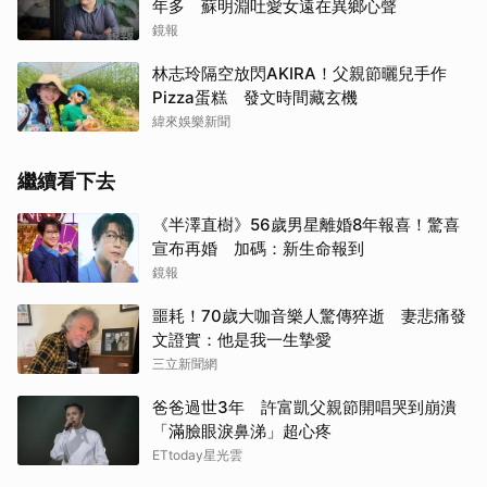
年多 蘇明淵吐愛女遠在異鄉心聲
鏡報
林志玲隔空放閃AKIRA！父親節曬兒手作
Pizza蛋糕 發文時間藏玄機
緯來娛樂新聞
繼續看下去
《半澤直樹》56歲男星離婚8年報喜！驚喜
宣布再婚 加碼：新生命報到
鏡報
噩耗！70歲大咖音樂人驚傳猝逝 妻悲痛發
文證實：他是我一生摯愛
三立新聞網
爸爸過世3年 許富凱父親節開唱哭到崩潰
「滿臉眼淚鼻涕」超心疼
ETtoday星光雲