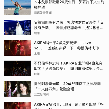
木木父親節歡慶26歲生日 哭著許下人生終
極願望
緯來娛樂新聞
父親節開唱有洋蔥！郭忠祐為亡父圓夢「我
沒有放棄」 陳怡婷感謝老天「把我爸爸還
給我」
鏡報
AKIRA唱一半4歲兒突現聲「I Love
You」 羞喊好赤裸！下一秒模仿林志玲
太報
不只偷學林志玲！AKIRA台北開唱4歲兒突
獻聲「父親節快樂」 嚇到重播確認：是我
兒子
鏡報
拋開阿湯哥光環 20歲舒莉愛丁堡藝穗節
「一人飾四角」驚豔全場
三立新聞網
AKIRA父親節台北開唱 兒子驚喜獻聲「爸