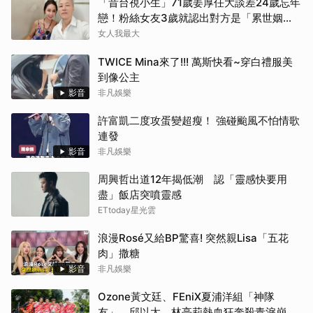
「昔台視小生」71歲姜厚任大談差24歲忘年
戀！粉絲女友3歲就認出對方是「累世姻
緣」
女人我最大
TWICE Mina來了!!! 萬斯快看~穿白禮服美
到像公主
影音
非凡娛樂
許富凱二度攻蛋變超瘦！ 強碰颱風不怕情歌
連發
影音
非凡娛樂
周興哲出道12年揭低潮 認「靈感快要用
盡」飯店突噴靈感
ETtoday星光雲
浪漫Rosé又給BP驚喜! 突然親Lisa「五花
肉」撒糖
影音
非凡娛樂
Ozone黃文廷、FEniX夏浦洋組「神隊
友」 邱以太、林亭莉熱血狂奔殺青淚崩