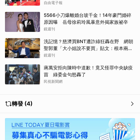
自由電子報
5566小刀爆離婚台玻千金！14年豪門婚碎
原因曝 岳母徐莉玲風暴意外揭家族祕辛
鏡週刊
洗記憶？慈濟買BNT遭詐綠狂轟在野 網朝
聖郭董「大小姐說不要買」貼文：根本兩碼
事
鏡週刊
蔣萬安拒向陳時中道歉！竟又怪罪中央缺疫
苗 綠委金句怒轟了
民視新聞網
轉發 (4)