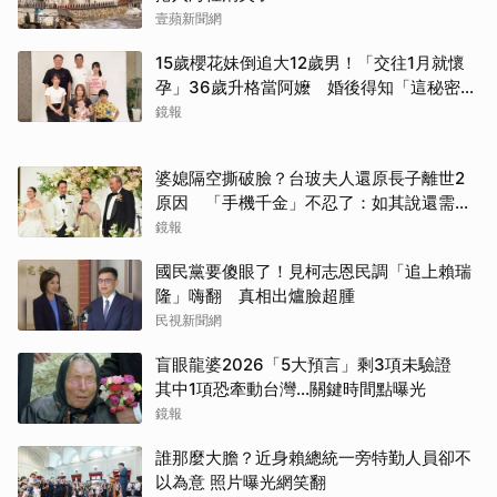
壹蘋新聞網
15歲櫻花妹倒追大12歲男！「交往1月就懷
孕」36歲升格當阿嬤 婚後得知「這秘密」
傻眼了
鏡報
婆媳隔空撕破臉？台玻夫人還原長子離世2
原因 「手機千金」不忍了：如其說還需要
離開嗎？
鏡報
國民黨要傻眼了！見柯志恩民調「追上賴瑞
隆」嗨翻 真相出爐臉超腫
民視新聞網
盲眼龍婆2026「5大預言」剩3項未驗證
其中1項恐牽動台灣...關鍵時間點曝光
鏡報
誰那麼大膽？近身賴總統一旁特勤人員卻不
以為意 照片曝光網笑翻