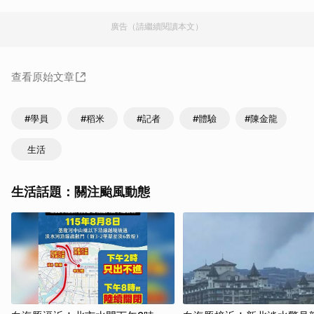
廣告（請繼續閱讀本文）
查看原始文章
#學員
#稻米
#記者
#體驗
#陳金龍
生活
生活話題：關注颱風動態