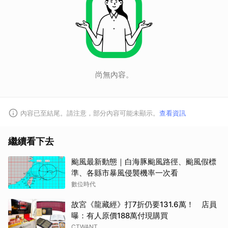
尚無內容。
內容已至結尾。請注意，部分內容可能未顯示。
查看資訊
繼續看下去
颱風最新動態｜白海豚颱風路徑、颱風假標
準、各縣市暴風侵襲機率一次看
數位時代
故宮《龍藏經》打7折仍要131.6萬！ 店員
曝：有人原價188萬付現購買
CTWANT