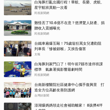
白海豚打亂出國行程！華航、長榮、虎航、
星宇航班異動一次看
民視新聞網
難怪丟了10.6億不在意？慈濟驚人財產、捐
贈收入震撼曝光
民視新聞網
台鐵車廂爆互毆！75歲翁狂罵女兒遭勸阻
列車長「慘被鎖喉」又挨告傷害
太報
白海豚到家門口了！明午前7縣市達停班課
標準 氣象署揭影響最劇時間
民視新聞網
台南新樓醫院社區健康中心攜手復興里 打
造全方位高齡友善防護網
台灣好新聞
澎湖爆媽媽領走社會補助離家！ 8孩擠4坪