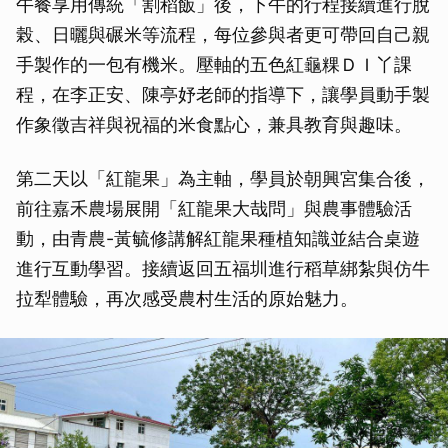
午餐享用傳統「割稻飯」後，下午的行程接續進行脫
榖、日曬與碾米等流程，每位參與者更可帶回自己親
手製作的一包有機米。壓軸的五色紅龜粿ＤＩ丫課
程，在李正安、陳亭妤老師的指導下，讓學員動手製
作象徵吉祥與祝福的米食點心，兼具教育與趣味。
第二天以「紅龍果」為主軸，學員於朝興宮集合後，
前往嘉禾農場展開「紅龍果大哉問」與農事體驗活
動，由青農-黃毓修講解紅龍果種植知識並結合桌遊
進行互動學習。接續返回五福圳進行稻草綁紮與仿牛
拉犁體驗，再次感受農村生活的原始魅力。