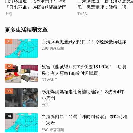
白海豚逼近！北市水門下午2時
白海豚接近！新北淡水驚見
「只出不進」 晚間8點關疏散門
風 民眾驚呼：難得一遇
上報
TVBS
更多生活相關文章
01
白海豚暴風圈到家門口了！今晚起豪雨狂炸
EBC 東森新聞
02
故宮《龍藏經》打7折仍要131.6萬！ 店員
曝：有人原價188萬付現購買
CTWANT
03
澎湖爆媽媽領走社會補助離家！ 8孩擠4坪
小房間
台視
04
白海豚回血！台灣「炸雨到發紫」 雨區時程
一次看
EBC 東森新聞