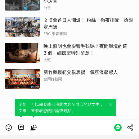
小房間
台視
文博會首日人潮爆！ 粉絲「徹夜排隊」搶限
定周邊
EBC 東森新聞
晚上照明也會影響毛孩嗎？夜間環境的這「
3 個」細節需特別留意！
火報
新竹縣模範父親表揚 氣氛溫馨感人
台灣好新聞
全新體驗！一鍵引用此內容，透過發布貼
可以轉發或引用此內容至自己的貼文中，
文來輕鬆表達個人立場。
來發表您的評論或觀點。
類別