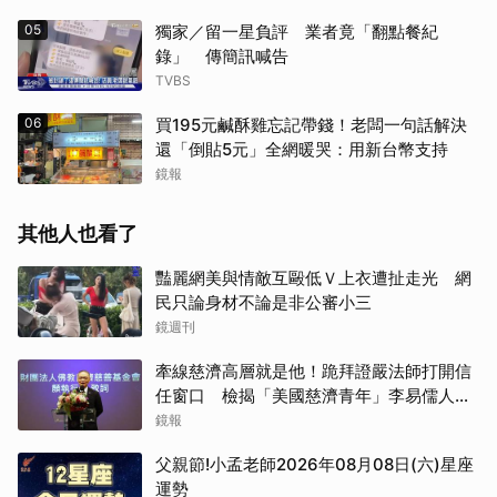
05
獨家／留一星負評 業者竟「翻點餐紀
錄」 傳簡訊喊告
TVBS
06
買195元鹹酥雞忘記帶錢！老闆一句話解決
還「倒貼5元」全網暖哭：用新台幣支持
鏡報
其他人也看了
豔麗網美與情敵互毆低Ｖ上衣遭扯走光 網
民只論身材不論是非公審小三
鏡週刊
牽線慈濟高層就是他！跪拜證嚴法師打開信
任窗口 檢揭「美國慈濟青年」李易儒人脈
網絡
鏡報
父親節!小孟老師2026年08月08日(六)星座
運勢