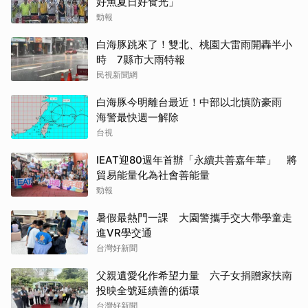
好魚夏日好食光」
勁報
白海豚跳來了！雙北、桃園大雷雨開轟半小
時 7縣市大雨特報
民視新聞網
白海豚今明離台最近！中部以北慎防豪雨
海警最快週一解除
台視
IEAT迎80週年首辦「永續共善嘉年華」 將
貿易能量化為社會善能量
勁報
暑假最熱門一課 大園警攜手交大帶學童走
進VR學交通
台灣好新聞
父親遺愛化作希望力量 六子女捐贈家扶南
投映全號延續善的循環
台灣好新聞