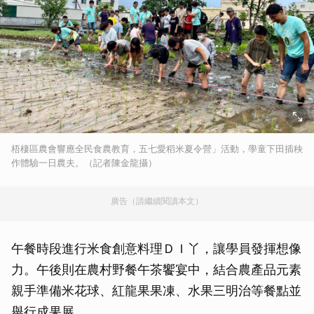
梧棲區農會響應全民食農教育，五七愛稻米夏令營」活動，學童下田插秧
作體驗一日農夫。（記者陳金龍攝）
廣告（請繼續閱讀本文）
午餐時段進行米食創意料理ＤＩ丫，讓學員發揮想像
力。午後則在農村野餐午茶饗宴中，結合農產品元素
親手準備米花球、紅龍果果凍、水果三明治等餐點並
舉行成果展。