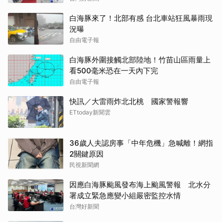
白海豚來了！北部有感 台北車站狂風暴雨現
況曝
自由電子報
白海豚外圍接觸北部陸地！竹苗山區雨量上
看500毫米恐在一天內下完
自由電子報
快訊／大雷雨炸北北桃 國家警報響
ETtoday新聞雲
36歲人夫認房事「中年危機」急喊離！網指
2關鍵原因
民視新聞網
因應白海豚颱風發布海上颱風警報 北水分
署成立緊急應變小組嚴密監控水情
台灣好新聞