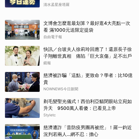
清水孟星座塔羅
文博會怎麼逛最划算？最好逛4大亮點一次
看 滿1000元送限定提袋
自由電子報
快訊／台玻夫人徐莉玲回應了！還原長子徐
子翔離世真相 痛陷「巨大哀傷」足不出戶
鏡報
取消
慈濟被詐騙「這點」更致命？學者：比10億
貴
NOWNEWS今日新聞
剃毛變聖光儀式！西伯利亞貓閉眼站立宛如
升天 9500萬人看傻：已看見上帝
Styletc
慈濟遭詐「昔防疫男團再被挖」！羅一鈞近
況判若兩人…網不忍：擔心