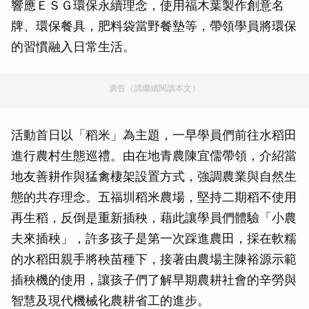
響應ＥＳＧ環保永續理念，使用福木葉製作創意名
牌、環保餐具，肥料袋當野餐墊等，帶領學員將環保
的習慣融入日常生活。
廣告（請繼續閱讀本文）
活動首日以「稻米」為主題，一早學員們前往水稻田
進行農村生態巡禮。由在地青農陳宜儒帶領，介紹當
地友善耕作與猛禽棲架設置方式，強調農業與自然生
態的共存理念。五福圳稻米農場，堅持二期稻不使用
再生稻，反倒是重新插秧，藉此讓學員們體驗「小農
夫來插秧」，許多孩子是第一次踩進農田，採在軟糯
的水稻田親手將秧苗種下，接著由農場主陳裕源示範
插秧機的使用，讓孩子們了解早期農耕社會的辛勞與
智慧及現代機械化農耕省工的進步。