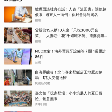
離職面談吐真心話！人資「這回應」讓他超
傻眼…過來人一面倒：你只會得到罵名
鏡報
父親節15人擠10人桌「只吃3000元合
菜」 人妻怨「花1千還吃不飽」遭婆婆阻加
菜
鏡報
NCC空窗！海外買藍牙設備等卡關 1週累計
86件
台視
白海豚釀災！北市喜來登飯店工地鷹架倒
塌 1路人受傷送醫
民視新聞網
臺文館「玩家登場：小小策展人的夏日冒
險」創意無限
青年日報