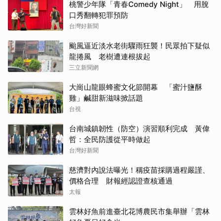
桃警少年隊「青春Comedy Night」 用脫
口秀翻轉犯罪預防
台灣好新聞
颱風逼近淡水老街驟雨狂襲！民眾拍下疑似
龍捲風 老樹遭連根拔起
三立新聞網
大崗山龍眼蜂蜜文化節開幕 「蜜汁鹽酥
雞」鹹甜新滋味掀話題
台視
台南城鎮韌性（防空）演習順利完成 黃偉
哲：全民防護從平時做起
台灣好新聞
慈濟對內說法曝光！稱疫苗採購過程嚴謹、
價格合理 財報經認證查核通過
太報
雲林好魚前進臺北花博農民市集舉辦「雲林