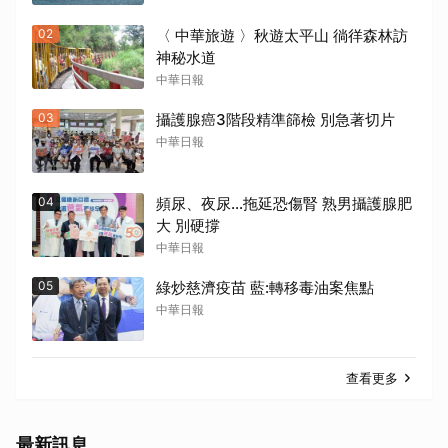
02
〈 中華旅遊 〉秋遊太平山 徜徉森林訪
神秘水道
中華日報
03
攝護腺癌3階段精準篩檢 別急著切片
中華日報
04
頻尿、夜尿…拖延恐傷腎 熟男攝護腺肥
大 別硬撐
中華日報
05
綠炒慈濟疫苗 藍:轉移毒油案焦點
中華日報
查看更多
最新訊息