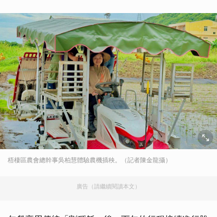
梧棲區農會總幹事吳柏慧體驗農機插秧。（記者陳金龍攝）
廣告（請繼續閱讀本文）