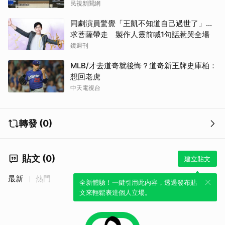
民視新聞網
同劇演員驚覺「王凱不知道自己過世了」...
求菩薩帶走 製作人靈前喊1句話惹哭全場
鏡週刊
MLB/才去道奇就後悔？道奇新王牌史庫柏：
想回老虎
中天電視台
轉發 (0)
貼文 (0)
建立貼文
最新
熱門
全新體驗！一鍵引用此內容，透過發布貼
文來輕鬆表達個人立場。