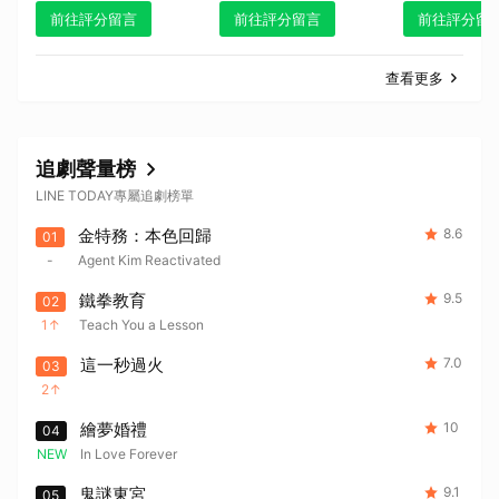
前往評分留言
前往評分留言
前往評分留
查看更多
追劇聲量榜
LINE TODAY專屬追劇榜單
金特務：本色回歸
8.6
01
-
Agent Kim Reactivated
鐵拳教育
9.5
02
1
Teach You a Lesson
這一秒過火
7.0
03
2
繪夢婚禮
10
04
NEW
In Love Forever
鬼謎東宮
9.1
05