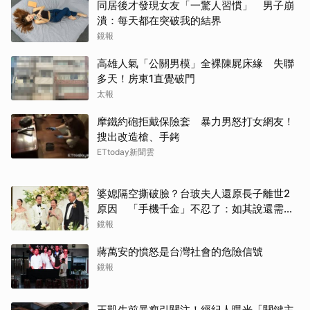
同居後才發現女友「一驚人習慣」 男子崩
潰：每天都在突破我的結界
鏡報
高雄人氣「公關男模」全裸陳屍床緣 失聯
多天！房東1直覺破門
太報
摩鐵約砲拒戴保險套 暴力男怒打女網友！
搜出改造槍、手銬
ETtoday新聞雲
婆媳隔空撕破臉？台玻夫人還原長子離世2
原因 「手機千金」不忍了：如其說還需要
離開嗎？
鏡報
蔣萬安的憤怒是台灣社會的危險信號
鏡報
王凱生前暴瘦引關注！經紀人曝光「關鍵主