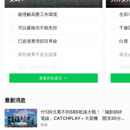
能理解高壓工作環境
生田
可以嚴格但不能失控
千黛
已超過實境節目界線
白鹿
節目效果不必太認真
高允
其他（歡迎貼文分享）
柳樂
查看所有選項
其他
林智
最新消息
湯姆
付120元看不到SBS歌謠大戰！「攝影師絆
電線」CATCHPLAY＋大當機 開演30分了
小栗
粉絲崩潰
鏡報