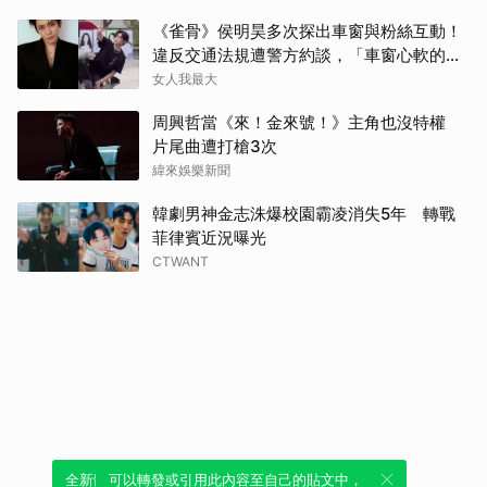
《雀骨》侯明昊多次探出車窗與粉絲互動！
違反交通法規遭警方約談，「車窗心軟的
神」上熱搜
女人我最大
周興哲當《來！金來號！》主角也沒特權
片尾曲遭打槍3次
緯來娛樂新聞
韓劇男神金志洙爆校園霸凌消失5年 轉戰
菲律賓近況曝光
CTWANT
全新體驗！一鍵引用此內容，透過發布貼
可以轉發或引用此內容至自己的貼文中，