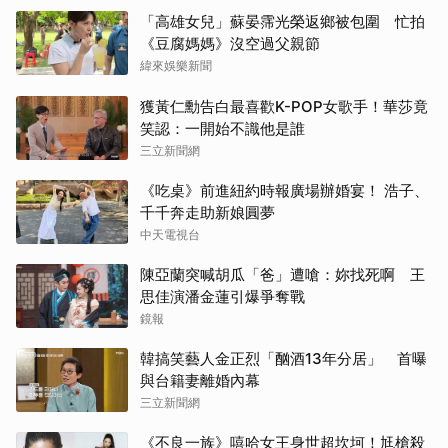
朴海
「高雄女兒」蘇晏霈光榮返鄉被包圍 忙拍
《豆腐媽媽》沒空過父親節
蘇志
緯來娛樂新聞
獲黃仁勳告白最喜歡K-POP女歌手！華莎竟
Jis
笑認：一開始不識他是誰
三立新聞網
王楚
《吃桌》前進紐約時報廣場辦婚宴！ 浩子、
迪麗
千千奔走助新娘圓夢
中天電視台
楊洋
陳亞蘭突喊胡瓜「爸」遭嗆：妳找死啊 王
金高
思佳演潘金蓮引爆爭奪戰
鏡報
張凌
韓搞笑藝人金正烈「酗酒13年分居」 首曝
與台籍妻離婚內幕
邊佑
三立新聞網
山下
《不良一族》嘻哈女王身世超坎坷！尪槍殺