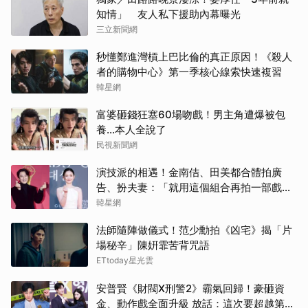
知情」 友人私下援助內幕曝光
三立新聞網
秒懂鄭進灣槓上巴比倫的真正原因！《殺人
者的購物中心》第一季核心線索快速複習
韓星網
富婆砸錢狂塞60場吻戲！男主角遭爆被包
養…本人全說了
民視新聞網
演技派的相遇！金南佶、田美都合體拍廣
告、扮夫妻：「就用這個組合再拍一部戲劇
吧」
韓星網
法師隨陣做儀式！范少勳拍《凶宅》揭「片
場秘辛」陳姸霏苦背咒語
ETtoday星光雲
安普賢《財閥X刑警2》霸氣回歸！豪砸資
金、動作戲全面升級 放話：這次要超越第一