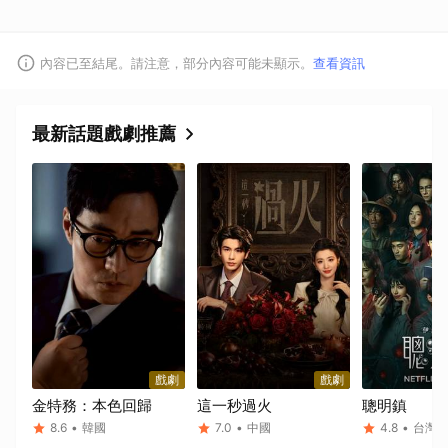
內容已至結尾。請注意，部分內容可能未顯示。
查看資訊
最新話題戲劇推薦
戲劇
戲劇
金特務：本色回歸
這一秒過火
聰明鎮
8.6
•
韓國
7.0
•
中國
4.8
•
台灣