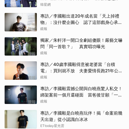
季
韓星網
專訪／李國毅出道20年成名當「天上掉禮
物」：沒什麼企圖心 認了這部戲身心承受
壓力最大
鏡報
獨家／朱軒洋一開口全劇組傻眼！嚴藝文嚇
問「同一首歌？」 真實唱功曝光
鏡報
專訪／40歲李國毅得意被老婆當「台積
電」：買到就不放 夫妻愛情長跑21年公開
「不受誘惑」原因
鏡報
專訪／李國毅震撼公開與白曉燕驚人私交！
綁架案前一個月還碰面 當爸後甘願「一輩
子」親自接送小孩
鏡報
專訪／李國毅是白曉燕玩伴！揭「命案前幾
天出遊」從小認識白冰冰
ETtoday星光雲