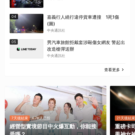
04
嘉義行人繞行違停貨車遭撞 1死1傷
(圖)
中央通訊社
05
男汽車旅館拒戴套涉毆傷女網友 警起出
改造槍彈送辦
中央通訊社
查看更多
7天後結束
4.7K人已投
21天後結束
經營型實境節目中火爆互動，你能接
重磅卡司
受嗎？
男神女