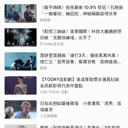
《殺手媽咪》收視暴衝 10.9% 登冠！孔曉振
「一槍爆頭」極惡犯，神秘竊聽器埋伏筆
韓星網
《勸世三姊妹》進軍國際！科技大廠總經理
目睹「克難排練場」出手了
ETtoday星光雲
賈靜雯震撼揭「連打3天」傷痕累累內幕！
憶亡父「當男孩養」嚴厲管教 當媽後感
嘆：用擔憂保護家人
鏡報
【TODAY追影劇】達成青龍獎全滿貫紀錄
金高銀影視代表作盤點
LINE TODAY 追劇
日知名戀綜爆修羅場 小泰遭罵「渣男」當
場爆哭
三立新聞網
獨家／田路路晚景淒涼！姜厚任「3年前就