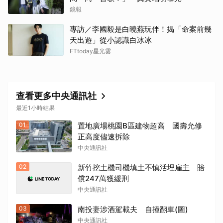
鏡報
專訪／李國毅是白曉燕玩伴！揭「命案前幾
取消
天出遊」從小認識白冰冰
ETtoday星光雲
查看更多中央通訊社
最近1小時結果
01
置地廣場桃園B區建物超高 國壽允修
正高度儘速拆除
中央通訊社
02
新竹挖土機司機填土不慎活埋雇主 賠
償247萬獲緩刑
中央通訊社
03
南投妻涉酒駕載夫 自撞翻車(圖)
中央通訊社