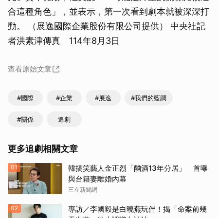
合這種角色」，並表示，第一次看到劇本就被深深打
動。 （展逸國際企業股份有限公司提供） 中央社記
者洪素津傳真 114年8月3日
查看原始文章
#國際
#企業
#展逸
#我們的藍調
#關係
追劇
更多追劇相關文章
01
韓搞笑藝人金正烈「酗酒13年分居」 首曝
與台籍妻離婚內幕
三立新聞網
02
專訪／李國毅是白曉燕玩伴！揭「命案前幾