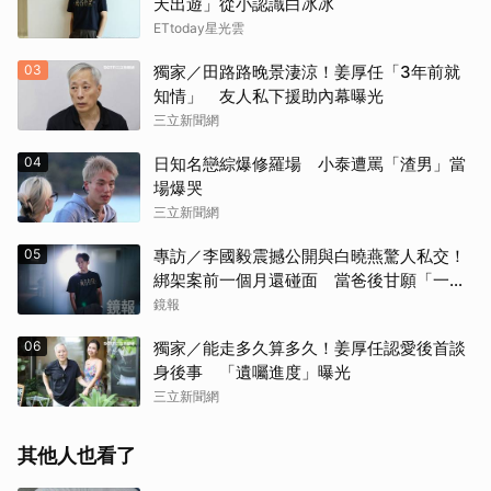
天出遊」從小認識白冰冰
ETtoday星光雲
03
獨家／田路路晚景淒涼！姜厚任「3年前就
知情」 友人私下援助內幕曝光
三立新聞網
04
日知名戀綜爆修羅場 小泰遭罵「渣男」當
場爆哭
三立新聞網
05
專訪／李國毅震撼公開與白曉燕驚人私交！
綁架案前一個月還碰面 當爸後甘願「一輩
子」親自接送小孩
鏡報
06
獨家／能走多久算多久！姜厚任認愛後首談
身後事 「遺囑進度」曝光
三立新聞網
其他人也看了