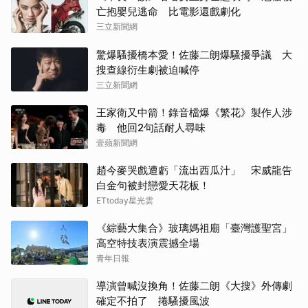
亡抱嬰兒逃命 比電影還戲劇化
傑瑞
三立新聞網
申惠
驚爆騷擾橋本愛！佐藤二朗爆騷擾爭議 大
搜查線衍生劇被迫喊停
李星
三立新聞網
王家衛又中箭！錄音檔爆《繁花》製作人涉
IU
毒 他回2句話耐人尋味
壹蘋新聞網
山姆
趙今麥哭戲遭虧「流出西瓜汁」 宋威龍告
許楠
白金句被封戀愛天花板！
ETtoday星光雲
徐仁
《綜藝大集合》玻璃媽祖廟「臺灣護聖宮」
Rai
高空特技表演震撼全場
青年日報
戶田
導演曾喊沒換角！佐藤二朗《大搜》外傳劇
確定不拍了 捲騷擾風波
金武