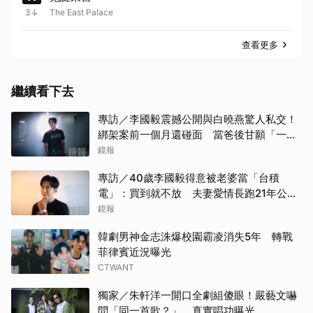
3
The East Palace
查看更多
繼續看下去
專訪／李國毅震撼公開與白曉燕驚人私交！
綁架案前一個月還碰面 當爸後甘願「一輩
子」親自接送小孩
鏡報
專訪／40歲李國毅得意被老婆當「台積
電」：買到就不放 夫妻愛情長跑21年公開
「不受誘惑」原因
鏡報
韓劇男神金志洙爆校園霸凌消失5年 轉戰
菲律賓近況曝光
CTWANT
獨家／朱軒洋一開口全劇組傻眼！嚴藝文嚇
問「同一首歌？」 真實唱功曝光