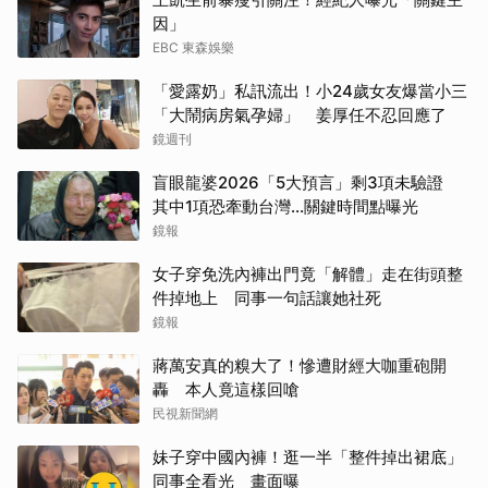
因」
EBC 東森娛樂
「愛露奶」私訊流出！小24歲女友爆當小三
「大鬧病房氣孕婦」 姜厚任不忍回應了
鏡週刊
盲眼龍婆2026「5大預言」剩3項未驗證
其中1項恐牽動台灣...關鍵時間點曝光
鏡報
女子穿免洗內褲出門竟「解體」走在街頭整
件掉地上 同事一句話讓她社死
鏡報
蔣萬安真的糗大了！慘遭財經大咖重砲開
轟 本人竟這樣回嗆
民視新聞網
妹子穿中國內褲！逛一半「整件掉出裙底」
同事全看光 畫面曝