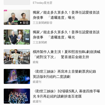
ETtoday星光雲
田曦
獨家／能走多久算多久！姜厚任認愛後首談
身後事 「遺囑進度」曝光
朴恩
影音
三立新聞網影音
金宣
獨家／能走多久算多久！姜厚任認愛後首談
身後事 「遺囑進度」曝光
三立新聞網
橫跨製作人兼主演！夏和熙首拍BL劇崩潰喊
「絕對沒下次」 驚喜連莊金鐘主持
鏡報
《勸世三姊妹》再寫本土音樂劇票房紀錄
英語版9月紐約二度讀劇
鏡週刊
《勸世三姊妹》32場吸5萬人 幕後四推手曝
光 9月再赴紐約讀劇拚進百老匯
鏡週刊