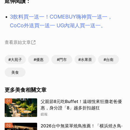
延伸閱讀：
3飲料買一送一！COMEBUY嗨神買一送一，
CoCo外送買一送一 UG內湖人買一送一。
查看原始文章
#大苑子
#優惠
#門市
#水果茶
#台南
美食
更多美食相關文章
01
父親節8元吃Buffet！遠雄悅來狂撒老爸優
惠，身分證「8」越多折扣越狂
鏡報
02
2026台中無菜單燒鳥推薦！「横浜焼き鳥·