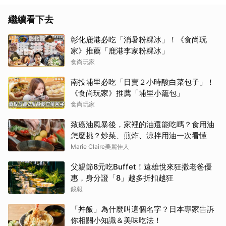
繼續看下去
彰化鹿港必吃「消暑粉粿冰」！《食尚玩
家》推薦「鹿港李家粉粿冰」
食尚玩家
南投埔里必吃「日賣２小時酸白菜包子」！
《食尚玩家》推薦「埔里小籠包」
食尚玩家
致癌油風暴後，家裡的油還能吃嗎？食用油
怎麼挑？炒菜、煎炸、涼拌用油一次看懂
Marie Claire美麗佳人
父親節8元吃Buffet！遠雄悅來狂撒老爸優
惠，身分證「8」越多折扣越狂
鏡報
「丼飯」為什麼叫這個名字？日本專家告訴
你相關小知識＆美味吃法！