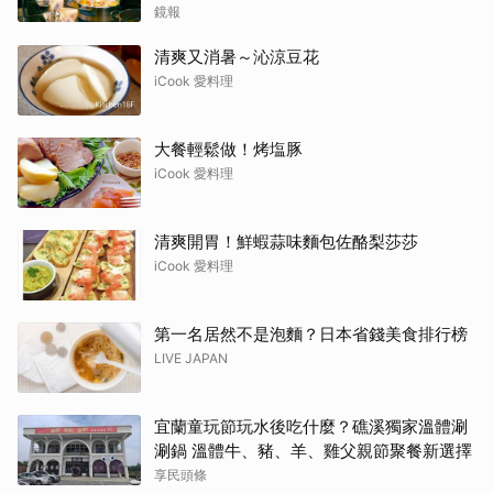
鏡報
清爽又消暑～沁涼豆花
iCook 愛料理
大餐輕鬆做！烤塩豚
iCook 愛料理
清爽開胃！鮮蝦蒜味麵包佐酪梨莎莎
iCook 愛料理
第一名居然不是泡麵？日本省錢美食排行榜
LIVE JAPAN
宜蘭童玩節玩水後吃什麼？礁溪獨家溫體涮
涮鍋 溫體牛、豬、羊、雞父親節聚餐新選擇
享民頭條