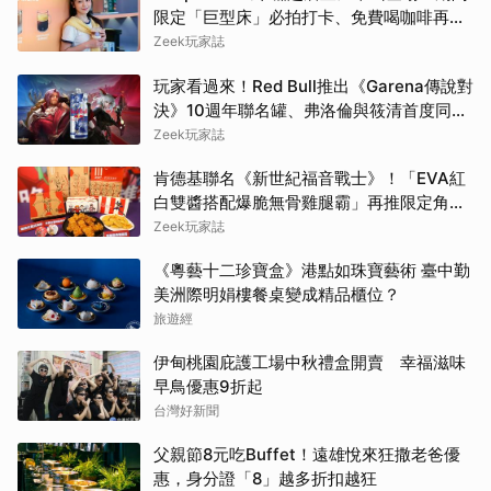
限定「巨型床」必拍打卡、免費喝咖啡再拿
好禮
Zeek玩家誌
玩家看過來！Red Bull推出《Garena傳說對
決》10週年聯名罐、弗洛倫與筱清首度同框
必收藏
Zeek玩家誌
肯德基聯名《新世紀福音戰士》！「EVA紅
白雙醬搭配爆脆無骨雞腿霸」再推限定角色
卡、周邊必搶收
Zeek玩家誌
《粵藝十二珍寶盒》港點如珠寶藝術 臺中勤
美洲際明娟樓餐桌變成精品櫃位？
旅遊經
伊甸桃園庇護工場中秋禮盒開賣 幸福滋味
早鳥優惠9折起
台灣好新聞
父親節8元吃Buffet！遠雄悅來狂撒老爸優
惠，身分證「8」越多折扣越狂