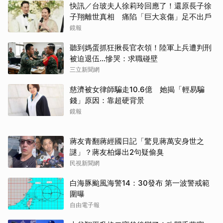
快訊／台玻夫人徐莉玲回應了！還原長子徐
子翔離世真相 痛陷「巨大哀傷」足不出戶
鏡報
聽到媽蛋抓狂揪長官衣領！陸軍上兵遭判刑
被迫退伍…慘哭：求職碰壁
三立新聞網
慈濟被女律師騙走10.6億 她揭「輕易騙
錢」原因：靠超硬背景
鏡報
蔣友青翻蔣經國日記「驚見蔣萬安身世之
謎」？蔣友柏爆出2句疑偷臭
民視新聞網
白海豚颱風海警14：30發布 第一波警戒範
圍曝
自由電子報