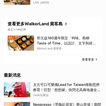
LIVE JAPAN
查看更多WalkerLand 窩客島
最近1小時結果
01
郭元益160週年限定「時味。島嶼
Taste of Time」以設計、文字與經典
糕餅結合。
WalkerLand 窩客島
查看更多
最新消息
太古可口可樂攜Lead for Taiwan推動思辨
教育！巨型「想想罐」快閃北高兩地邀全民
挑戰「打破慣性」
Zeek玩家誌
Nespresso《早咖起居室》華山登場！期間