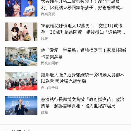
大谷翔平升格二寶爸後變了！改開千萬賓
利、比賽結束秒回家陪孩子，好爸爸模式全
開
媽媽寶寶
15歲櫻花妹倒追大12歲男！「交往1月就懷
孕」36歲升格當阿嬤 婚後得知「這秘密」
傻眼了
鏡報
他「愛愛一半暴斃」遭強摘器官！家屬1招喊
卡驚揭黑幕
民視新聞網
誰那麼大膽？近身賴總統一旁特勤人員卻不
以為意 照片曝光網笑翻
自由電子報
慈濟執行長顏博文昔掀「政府擋疫苗」政治
風暴 起訴書曝真相：陷入世紀詐騙局
鏡報