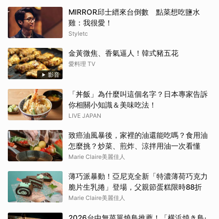
MIRROR邱士縉來台倒數 點菜想吃鹽水
雞：我很愛！
Styletc
金黃微焦、香氣逼人！韓式豬五花
愛料理 TV
影音
「丼飯」為什麼叫這個名字？日本專家告訴
你相關小知識＆美味吃法！
LIVE JAPAN
致癌油風暴後，家裡的油還能吃嗎？食用油
怎麼挑？炒菜、煎炸、涼拌用油一次看懂
Marie Claire美麗佳人
薄巧派暴動！亞尼克全新「特濃薄荷巧克力
脆片生乳捲」登場，父親節蛋糕限時88折
Marie Claire美麗佳人
2026台中無菜單燒鳥推薦！「横浜焼き鳥·