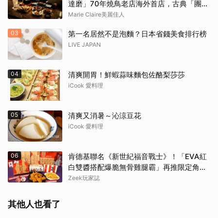
達磨」70年燒鳥老店海外首店，古典「團扇
控火」技法成就銷魂美味
Marie Claire美麗佳人
03
第一名居然不是泡麵？日本省錢美食排行榜
LIVE JAPAN
04
清爽開胃！鮮蝦蒜味麵包佐酪梨莎莎
取消
iCook 愛料理
05
清爽又消暑～沁涼豆花
iCook 愛料理
06
肯德基聯名《新世紀福音戰士》！「EVA紅
白雙醬搭配爆脆無骨雞腿霸」再推限定角色
卡、周邊必搶收
Zeek玩家誌
其他人也看了