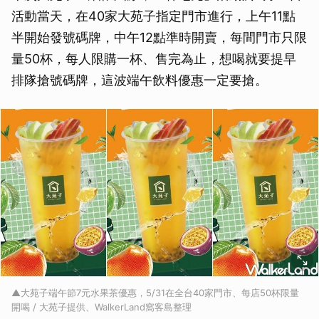
活動當天，在40家大苑子指定門市進行，上午11點
半開始發號碼牌，中午12點準時開賣，每間門市只限
量50杯，每人限購一杯、售完為止，想喝就要提早
排隊搶號碼牌，這波端午飲料優惠一定要搶。
▲大苑子端午節7元水果茶優惠，5/31在全台40家門市、每店50杯限量
開喝 / 大苑子提供、WalkerLand窩客島整理