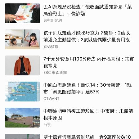
丟AI寫履歷沒檢查！他收面試通知驚見「菜
鳥變戰士」：像詐騙
民視新聞網
孩子到底幾歲才能吃巧克力？醫師：2歲以
前避免主動提供；2歲以後偶爾少量食用沒
問題
媽媽寶寶
7千元外套竟用100%豬皮 內行揭真相：其實
很常見
EBC 東森新聞
中颱白海豚進逼！最快14：30發海警 1縣
市「暴風圈侵襲率」達57%
CTWANT
中聯油脂申請復工遭駁回！ 中市府：未釐清
根本原因
台視
雙十節連假離島管制航線 近9萬座位8/10