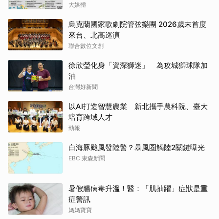
大媒體
烏克蘭國家歌劇院管弦樂團 2026歲末首度
來台、北高巡演
聯合數位文創
徐欣瑩化身「資深獅迷」 為攻城獅球隊加
油
台灣好新聞
以AI打造智慧農業 新北攜手農科院、臺大
培育跨域人才
勁報
白海豚颱風發陸警？暴風圈觸陸2關鍵曝光
EBC 東森新聞
暑假腸病毒升溫！醫：「肌抽躍」症狀是重
症警訊
媽媽寶寶