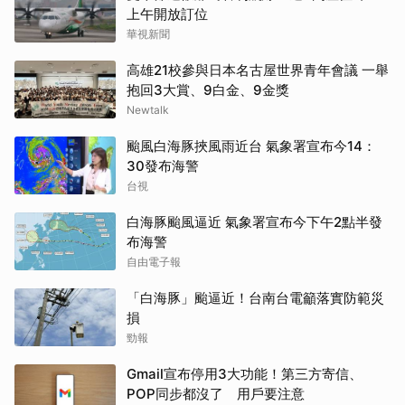
上午開放訂位
華視新聞
高雄21校參與日本名古屋世界青年會議 一舉
抱回3大賞、9白金、9金獎
Newtalk
颱風白海豚挾風雨近台 氣象署宣布今14：
30發布海警
台視
白海豚颱風逼近 氣象署宣布今下午2點半發
布海警
自由電子報
「白海豚」颱逼近！台南台電籲落實防範災
損
勁報
Gmail宣布停用3大功能！第三方寄信、
POP同步都沒了 用戶要注意