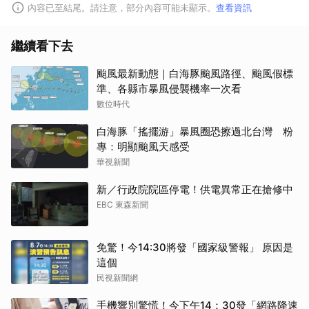
內容已至結尾。請注意，部分內容可能未顯示。
查看資訊
繼續看下去
颱風最新動態｜白海豚颱風路徑、颱風假標
準、各縣市暴風侵襲機率一次看
數位時代
白海豚「搖擺游」暴風圈恐擦過北台灣 粉
專：明顯颱風天感受
華視新聞
新／行政院院區停電！供電異常正在搶修中
EBC 東森新聞
免驚！今14:30將發「國家級警報」 原因是
這個
民視新聞網
手機響別驚慌！今下午14：30發「網路降速