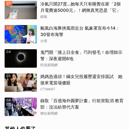
02
冷氣只開27度…她每天只有睡覺在家「2個
月電費逾5000元」！網揪真兇恐是「它」
鏡報
03
颱風白海豚挾風雨近台 氣象署宣布今14：
30發布海警
台視
04
鬼門開「撞上日全食」巧到發毛！命理師示
警：深夜避開6地
民視新聞網
05
媽媽急過頭！瞞女兒投履歷還安排面試 她
接來電當場傻眼
CTWANT
06
錄取「百億海外圓夢計畫」行前突取消 教育
部：沒法給替代方案
聯合新聞網
其他人也看了