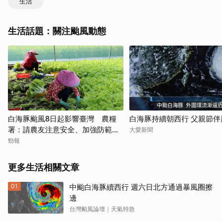
生活
生活話題：關注颱風動態
白海豚颱風8日起影響臺灣 農糧
白海豚持續朝西行 父親節伴
署：請農友注意安全、加強防範措
大愛新聞
施
勁報
更多生活相關文章
01
中颱白海豚續西行 週六日北方通過暴風圈擦
邊
台灣颱風論壇｜天氣特急