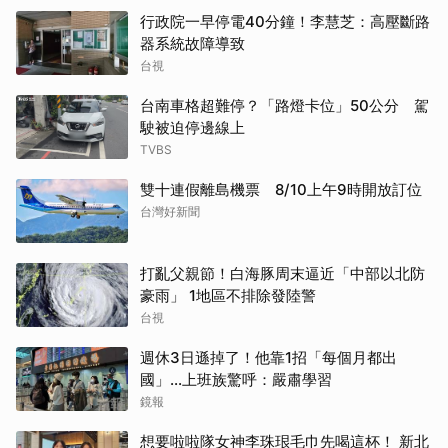
行政院一早停電40分鐘！李慧芝：高壓斷路
器系統故障導致
台視
台南車格超難停？「路燈卡位」50公分 駕
駛被迫停邊線上
TVBS
雙十連假離島機票 8/10上午9時開放訂位
台灣好新聞
打亂父親節！白海豚周末逼近「中部以北防
豪雨」 1地區不排除發陸警
台視
週休3日遜掉了！他靠1招「每個月都出
國」...上班族驚呼：嚴肅學習
鏡報
想要啦啦隊女神李珠珢毛巾先喝這杯！ 新北