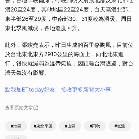
響，各地早晚偏涼，今晚到明天清晨北部及東北部低
溫20至24度，其他地區22至24度，白天高溫北部、
東半部26至29度，中南部30、31度較為溫暖。周日
東北季風減弱，各地溫度回升。
此外，張竣堯表示，昨日生成的百里嘉颱風，目前位
於台北東北東方2910公里的海面上，向北北東進
行，很快就減弱為溫帶氣旋，因距離台灣遙遠，對台
灣天氣沒有影響。
點我加ETtoday好友，接收更多新聞大小事。
查看原始文章
#地區
#東北季風
#山區
#雨勢
#低溫