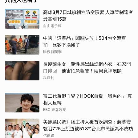
高雄8月7日城鎮韌性防空演習 人車管制違者
最高罰15萬
自由電子報
中國「這產品」闖關失敗！504包全遭查
扣 旅客下場慘了
民視新聞網
長髮陌生女「穿性感黑絲漁網內衣」在家門
口排回 他害怕急報警！結局竟神展開
鏡週刊
富二代兼混血兒？HOOK自爆「我男的」 真
相大反轉
EBC 東森娛樂
美麗島民調》換主持人後首次調查：蔣萬安
號召725上凱道被51.8%台北市民認為不成功
信傳媒