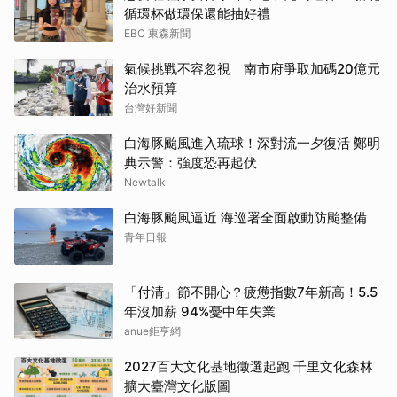
循環杯做環保還能抽好禮
EBC 東森新聞
氣候挑戰不容忽視 南市府爭取加碼20億元
治水預算
台灣好新聞
白海豚颱風進入琉球！深對流一夕復活 鄭明
典示警：強度恐再起伏
Newtalk
白海豚颱風逼近 海巡署全面啟動防颱整備
青年日報
「付清」節不開心？疲憊指數7年新高！5.5
年沒加薪 94%憂中年失業
anue鉅亨網
2027百大文化基地徵選起跑 千里文化森林
擴大臺灣文化版圖