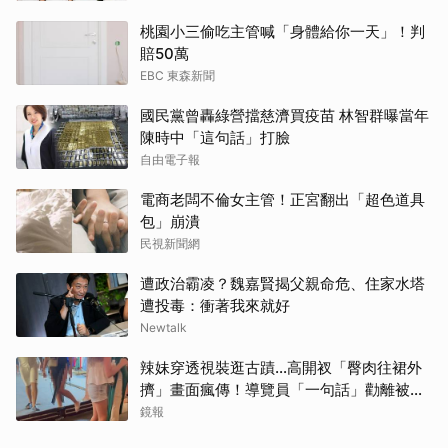
桃園小三偷吃主管喊「身體給你一天」！判
賠50萬
EBC 東森新聞
國民黨曾轟綠營擋慈濟買疫苗 林智群曝當年
陳時中「這句話」打臉
自由電子報
電商老闆不倫女主管！正宮翻出「超色道具
包」崩潰
民視新聞網
遭政治霸凌？魏嘉賢揭父親命危、住家水塔
遭投毒：衝著我來就好
Newtalk
辣妹穿透視裝逛古蹟…高開衩「臀肉往裙外
擠」畫面瘋傳！導覽員「一句話」勸離被狂
讚
取消
鏡報