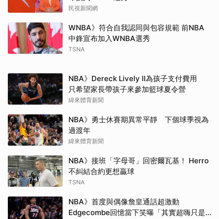
民視新聞網
WNBA》符合自我認同與包容規範 前NBA
中鋒宣布加入WNBA選秀
TSNA
NBA》Dereck Lively II為孩子支付費用
只希望家長帶孩子來參加籃球夏令營
緯來體育新聞
NBA》勇士休賽期異常平靜 下個球季視為
過渡年
緯來體育新聞
NBA》接班「字母哥」回密爾瓦基！ Herro
不糾結合約更想贏球
TSNA
NBA》首度與偶像詹皇通話超激動
Edgecombe回憶當下笑曝「其實超嗨只是