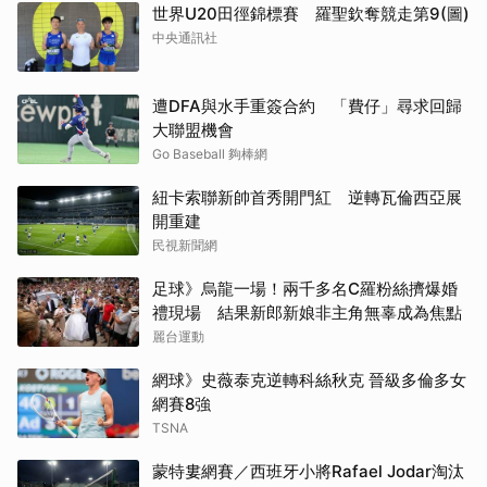
世界U20田徑錦標賽 羅聖欽奪競走第9(圖)
中央通訊社
遭DFA與水手重簽合約 「費仔」尋求回歸
大聯盟機會
Go Baseball 夠棒網
紐卡索聯新帥首秀開門紅 逆轉瓦倫西亞展
開重建
民視新聞網
足球》烏龍一場！兩千多名C羅粉絲擠爆婚
禮現場 結果新郎新娘非主角無辜成為焦點
麗台運動
網球》史薇泰克逆轉科絲秋克 晉級多倫多女
網賽8強
TSNA
蒙特婁網賽／西班牙小將Rafael Jodar淘汰