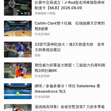
比賽中交易成立！J-Rod簽名球棒換取稀有
動漫卡【MLB】2026.08.09
影音
美國職棒大聯盟
Caitlin Clark雙十狂飆 狂熱險勝天空奪對
戰8連勝
民視新聞網
22億守護神陷放火！連2天救援失敗 道奇
主帥賽後說重話
鏡報
鄧愷威力拚重返大聯盟！三振能力仍犀利兩
戰3局狂飆6K
民視新聞網
網球／多倫多爆冷！球后 Sabalenka 遭
Alexandrova 淘汰
民視新聞網
溫德姆高球賽》俞俊安暫居第7 力拚本季最