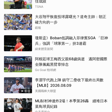
佳成績
TSNA
大谷翔平恢復投球露曙光？道奇主帥：朝正
確方向的一步
鏡報
瓊斯盃》Boban低調融入菲律賓SGA 「巨神
兵」強調「球隊第一」拚3連霸
緯來體育新聞
阿根廷球王梅西父親68歲病逝 邁阿密國際
全隊佩戴黑臂章悼念
Go Goal 勁球網
李灝宇代跑上陣 鎮守二壘收下最終出局數
【MLB】2026.08.09
影音
美國職棒大聯盟
MLB/村神連炸2場！本季第26轟 續堆日本
菜鳥球員紀錄
中天電視台