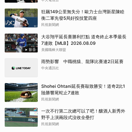
狂飆149公里無失分！歐力士台灣新星陳睦
衡二軍先發5局好投技驚四座
民視新聞網
大谷翔平延長賽勝利打點 道奇終止本季最長
7連敗【MLB】2026.08.09
影音
美國職棒大聯盟
雨勢影響 中職桃猿、龍隊比賽連2日延賽
中央通訊社
Shohei Ohtani延長賽敲致勝安！道奇2比1
險勝響尾蛇止7連敗
民視新聞網
一次不行第二次總可以了吧！釀酒人新秀外
野手上演兩段式沒收全壘打
民視新聞網