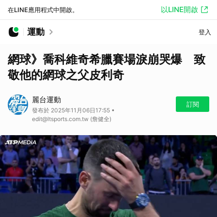
以LINE開啟
在LINE應用程式中開啟。
運動
登入
網球》喬科維奇希臘賽場淚崩哭爆 致
敬他的網球之父皮利奇
麗台運動
訂閱
發布於 2025年11月06日17:55 •
edit@ltsports.com.tw (詹健全)