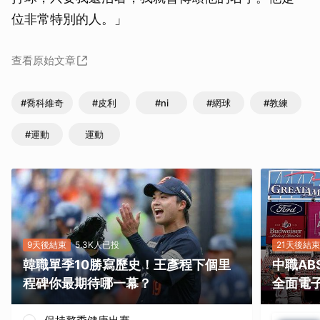
位非常特別的人。」
查看原始文章
#喬科維奇
#皮利
#ni
#網球
#教練
#運動
運動
9天後結束
5.3K人已投
21天後結束
韓職單季10勝寫歷史！王彥程下個里
中職A
程碑你最期待哪一幕？
全面電