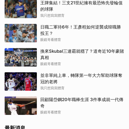
王牌集結！三支21世紀擁有最恐怖先發輪值
的球隊
我只想寫寫體育
日職二軍待6年！王彥程如何逆襲成韓職勝
投王？
眼鏡哥看體育
換來Skubal三連霸就穩了？道奇近10年豪賭
真相
眼鏡哥看體育
並非單純上車，轉隊第一年大力幫助球隊奪
冠的老將
我只想寫寫體育
回顧陽岱鋼20年職棒生涯 3件事成就一代傳
奇
眼鏡哥看體育
最新消息