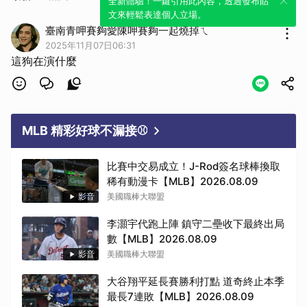
全新體驗！一鍵引用此內容，透過發布貼
文來輕鬆表達個人立場。
臺南青呷賽夠愛陳呷賽夠一起燒掉ㄟ
2025年11月07日06:31
這狗在演什麼
MLB 精彩好球不漏接⚾
比賽中交易成立！J-Rod簽名球棒換取
稀有動漫卡【MLB】2026.08.09
影音
美國職棒大聯盟
李灝宇代跑上陣 鎮守二壘收下最終出局
數【MLB】2026.08.09
影音
美國職棒大聯盟
大谷翔平延長賽勝利打點 道奇終止本季
最長7連敗【MLB】2026.08.09