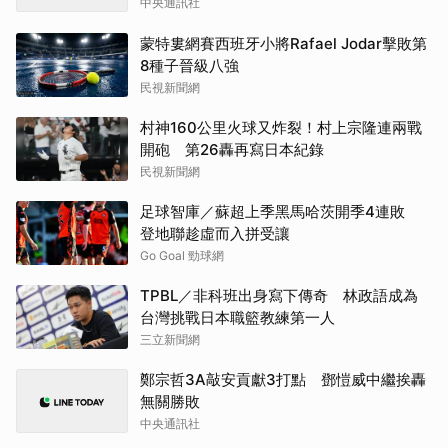
中央通訊社
蒙特婁網賽西班牙小將Rafael Jodar擊敗第
8種子晉級八強
民視新聞網
村神160公里火球又炸裂！村上宗隆連兩戰
開砲 第26轟再寫日本紀錄
民視新聞網
足球智庫／蘇超上季黑馬哈茨開季4連敗
登地聯趁虛而入拼受讓
Go Goal 勁球網
TPBL／非科班出身寫下傳奇 林政語成為
台灣挑戰日本職籃教練第一人
三立新聞網
鄭宗哲3A敲安貢獻3打點 鄧愷威中繼挨轟
無關勝敗
中央通訊社