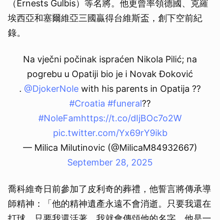
（Ernests Gulbis）等名將。他更曾率領德國、克羅
埃西亞和塞爾維亞三國贏得台維斯盃，創下空前紀
錄。
Na vječni počinak ispraćen Nikola Pilić; na
pogrebu u Opatiji bio je i Novak Đoković
.
@DjokerNole
with his parents in Opatija ??
#Croatia
#funeral
??
#NoleFam
https://t.co/dIjBOc7o2W
pic.twitter.com/Yx69rY9ikb
— Milica Milutinovic (@MilicaM84932667)
September 28, 2025
喬科維奇日前參加了皮利奇的葬禮，他誓言將傳承導
師精神：「他的精神遺產永遠不會消逝。只要我還在
打球，只要我還活著，我就會傳頌他的名字。他是一