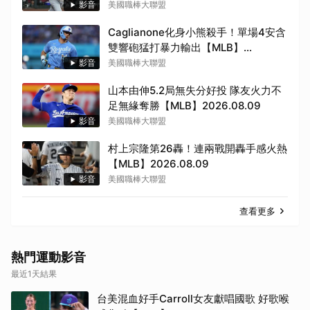
影音
美國職棒大聯盟
Caglianone化身小熊殺手！單場4安含
雙響砲猛打暴力輸出【MLB】
2026.08.09
影音
美國職棒大聯盟
山本由伸5.2局無失分好投 隊友火力不
足無緣奪勝【MLB】2026.08.09
影音
美國職棒大聯盟
村上宗隆第26轟！連兩戰開轟手感火熱
【MLB】2026.08.09
影音
美國職棒大聯盟
取消
查看更多
熱門運動影音
最近1天結果
台美混血好手Carroll女友獻唱國歌 好歌喉