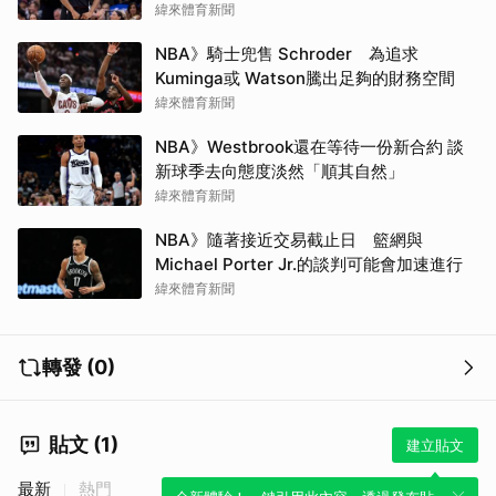
在裝酷」
緯來體育新聞
NBA》騎士兜售 Schroder 為追求
Kuminga或 Watson騰出足夠的財務空間
緯來體育新聞
NBA》Westbrook還在等待一份新合約 談
新球季去向態度淡然「順其自然」
緯來體育新聞
NBA》隨著接近交易截止日 籃網與
Michael Porter Jr.的談判可能會加速進行
緯來體育新聞
轉發 (0)
貼文 (1)
建立貼文
最新
熱門