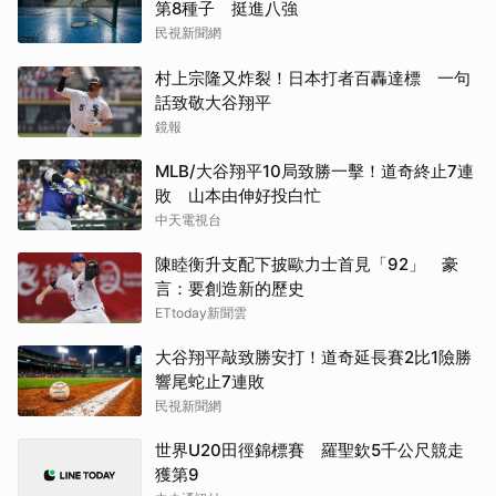
第8種子 挺進八強
民視新聞網
村上宗隆又炸裂！日本打者百轟達標 一句
話致敬大谷翔平
鏡報
MLB/大谷翔平10局致勝一擊！道奇終止7連
敗 山本由伸好投白忙
中天電視台
陳睦衡升支配下披歐力士首見「92」 豪
言：要創造新的歷史
ETtoday新聞雲
大谷翔平敲致勝安打！道奇延長賽2比1險勝
響尾蛇止7連敗
民視新聞網
世界U20田徑錦標賽 羅聖欽5千公尺競走
獲第9