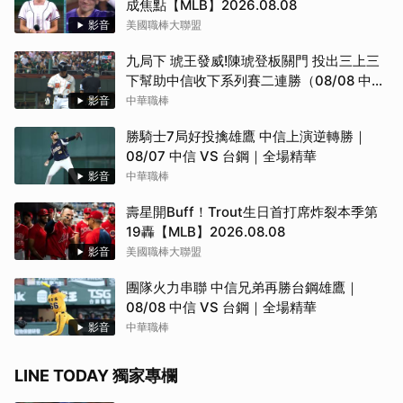
成焦點【MLB】2026.08.08
影音
美國職棒大聯盟
九局下 琥王發威!陳琥登板關門 投出三上三
下幫助中信收下系列賽二連勝（08/08 中信
VS 台鋼）
影音
中華職棒
勝騎士7局好投擒雄鷹 中信上演逆轉勝｜
08/07 中信 VS 台鋼｜全場精華
影音
中華職棒
壽星開Buff！Trout生日首打席炸裂本季第
19轟【MLB】2026.08.08
影音
美國職棒大聯盟
團隊火力串聯 中信兄弟再勝台鋼雄鷹｜
08/08 中信 VS 台鋼｜全場精華
影音
中華職棒
LINE TODAY 獨家專欄