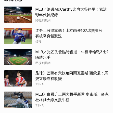
MLB／洛磯McCarthy比肩大谷翔平！寫活
球年代神紀錄
民視新聞網
道奇止敗得靠他！山本由伸107球無失分
賽後曝身體狀況
鏡報
MLB／光芒先發臨時傷退！牛棚車輪戰3比2
險勝水手
民視新聞網
足球》巴薩有意挖角阿爾瓦雷斯 西蒙尼：馬
競立場沒有改變
TSNA
MLB》白襪升上兩大投手新秀 史密斯、麥克
杜格爾火線支援牛棚
TSNA