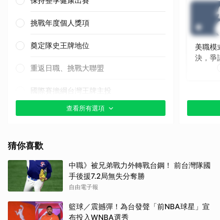
保持整季健康出賽
挑戰年度個人獎項
奠定隊史王牌地位
美職模
決，爭
重返日職、挑戰大聯盟
國際賽擔綱台灣王牌主投
查看所有選項
其他（歡迎貼文分享）
猜你喜歡
中職》被兄弟戰力外轉戰台鋼！ 前台灣隊國
手後援7.2局無失分奪勝
自由電子報
籃球／震撼彈！為台發聲「前NBA球星」宣
布投入WNBA選秀