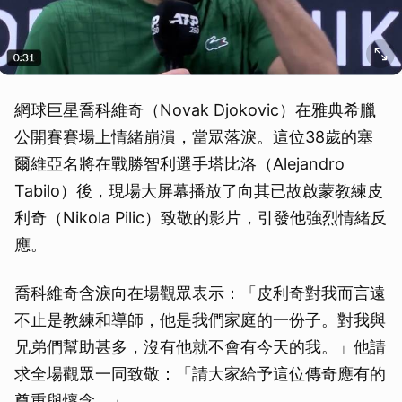
網球巨星喬科維奇（Novak Djokovic）在雅典希臘
公開賽賽場上情緒崩潰，當眾落淚。這位38歲的塞
爾維亞名將在戰勝智利選手塔比洛（Alejandro
Tabilo）後，現場大屏幕播放了向其已故啟蒙教練皮
利奇（Nikola Pilic）致敬的影片，引發他強烈情緒反
應。
喬科維奇含淚向在場觀眾表示：「皮利奇對我而言遠
不止是教練和導師，他是我們家庭的一份子。對我與
兄弟們幫助甚多，沒有他就不會有今天的我。」他請
求全場觀眾一同致敬：「請大家給予這位傳奇應有的
尊重與懷念。」