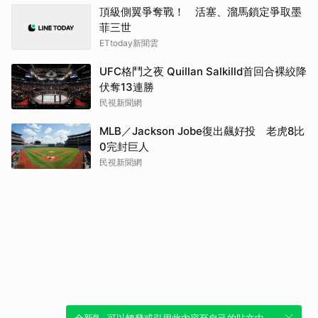
頂級側翼爭奪戰！ 活塞、溜馬鎖定爭取墨
菲三世
ETtoday新聞雲
UFC格鬥之夜 Quillan Salkilld首回合裸絞降
伏奪13連勝
民視新聞網
MLB／Jackson Jobe復出飆好投 老虎8比
0完封巨人
民視新聞網