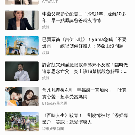
CTWANT
李燕父親節心酸告白！冷戰1年、疏離10多
年 早一點原諒爸爸就沒遺憾
鏡報
已買票衝《吉伊卡哇》！yama急喊「不要
爆雷」 練唱儲備好體力：爬象山沒問題
鏡報
許富凱哭到滿臉眼淚鼻涕來不及擦！臨時做
這事思念亡父 突上演18禁橋段急解釋：這
是放煙火
鏡報
焦凡凡產後4月「幸福感一直加乘」 吐真
實心聲：超享受當媽媽
ETtoday星光雲
《百味人生》殺青！ 劉曉憶被封「潑婦專
業戶」笑認：就愛演壞人
緯來娛樂新聞