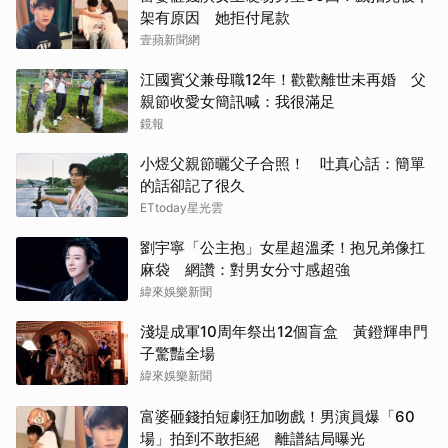
架有原因 她拒付尾款
壹蘋新聞網
江國賓父兼母職12年！歡歡離世未再婚 父
親節收愛女簡訊喊：我很滿足
鏡報
小煜父親節曬父子合照！ 吐真心話：簡單
的話卻記了很久
ETtoday星光雲
劉宇寧「公主抱」女星超溫柔！抱兄弟像扛
麻袋 網讚：對男女分寸感超強
緯來娛樂新聞
淺堤成軍10周年祭出12個盲盒 黃鐙輝串門
子驚豔全場
緯來娛樂新聞
富婆砸錢拍短劇狂加吻戲！男演員爆「60
場」拍到不敢拒絕 離譜結局曝光