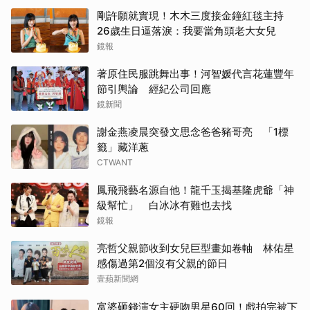
剛許願就實現！木木三度接金鐘紅毯主持
26歲生日逼落淚：我要當角頭老大女兒
鏡報
著原住民服跳舞出事！河智媛代言花蓮豐年
節引輿論 經紀公司回應
鏡新聞
謝金燕凌晨突發文思念爸爸豬哥亮 「1標
籤」藏洋蔥
CTWANT
鳳飛飛藝名源自他！龍千玉揭基隆虎爺「神
級幫忙」 白冰冰有難也去找
鏡報
亮哲父親節收到女兒巨型畫如卷軸 林佑星
感傷過第2個沒有父親的節日
壹蘋新聞網
富婆砸錢演女主硬吻男星60回！戲拍完被下