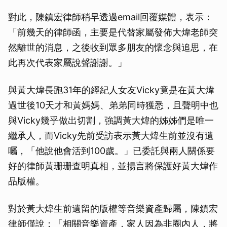
對此，陳鎮宏律師稍早透過email回覆媒體，表示：
「前幾天的律師函，主要是代替家屬發佈大煒老師突
然離世的消息，之後收到眾多朋友的懷念與追思，在
此再次代表家屬說聲謝謝。」
與黃大煒長跑31年的經紀人女友Vicky竟是在黃大煒
過世後10天才和黃媽媽、弟弟同時獲悉，且聲明中也
與Vicky幾乎做出切割，強調黃大煒的姊姊們是唯一
繼承人，而Vicky先前受訪表示黃大煒生前並沒有遺
囑，「他說他會活到100歲。」已委託與兩人關係要
好的律師黃珊珊查明真相，並揚言將保護好黃大煒作
品版權。
對於黃大煒生前遺留的版權等音樂資產歸屬，陳鎮宏
律師僅說：「相關音樂資產，家人因為非圈內人，將