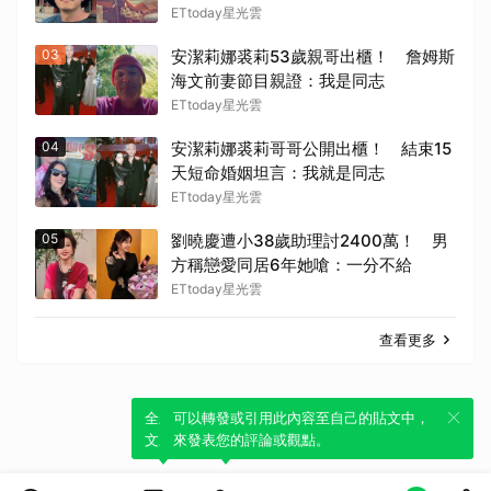
ETtoday星光雲
03
安潔莉娜裘莉53歲親哥出櫃！ 詹姆斯
海文前妻節目親證：我是同志
ETtoday星光雲
04
安潔莉娜裘莉哥哥公開出櫃！ 結束15
天短命婚姻坦言：我就是同志
ETtoday星光雲
05
劉曉慶遭小38歲助理討2400萬！ 男
方稱戀愛同居6年她嗆：一分不給
ETtoday星光雲
查看更多
全新體驗！一鍵引用此內容，透過發布貼
可以轉發或引用此內容至自己的貼文中，
文來輕鬆表達個人立場。
來發表您的評論或觀點。