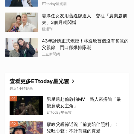
ETtoday星光雲
姜厚任女友用舊姓嫁過人 交往「農業處前
夫」3個月就閃婚
鏡週刊
43年診所正式熄燈！林逸欣首個沒有爸爸的
父親節 門口卻爆排隊潮
三立新聞網
查看更多ETtoday星光雲
最近1小時結果
01
男星遠赴倫敦拍MV 路人來搭訕「最
後竟成女主角」
ETtoday星光雲
02
廖峻父親節近況「前妻陪伴照料」！
兒吐心聲：不計前嫌的真愛