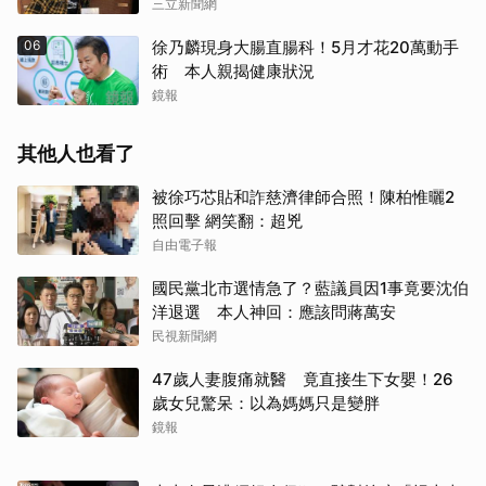
三立新聞網
06
徐乃麟現身大腸直腸科！5月才花20萬動手
術 本人親揭健康狀況
鏡報
其他人也看了
被徐巧芯貼和詐慈濟律師合照！陳柏惟曬2
照回擊 網笑翻：超兇
自由電子報
國民黨北市選情急了？藍議員因1事竟要沈伯
洋退選 本人神回：應該問蔣萬安
民視新聞網
47歲人妻腹痛就醫 竟直接生下女嬰！26
歲女兒驚呆：以為媽媽只是變胖
鏡報