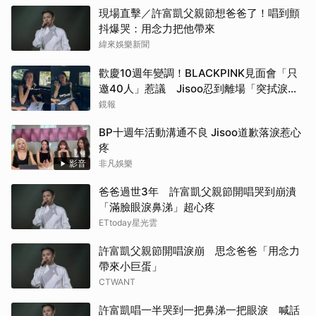
現場直擊／許富凱父親節想爸爸了！唱到顫
抖爆哭：用念力把他帶來
緯來娛樂新聞
歡慶10週年變調！BLACKPINK見面會「只
邀40人」惹議 Jisoo忍到離場「突拭淚」
粉絲心疼
鏡報
BP十週年活動溝通不良 Jisoo道歉落淚惹心
疼
影音
非凡娛樂
爸爸過世3年 許富凱父親節開唱哭到崩潰
「滿臉眼淚鼻涕」超心疼
ETtoday星光雲
許富凱父親節開唱淚崩 思念爸爸「用念力
帶來小巨蛋」
CTWANT
許富凱唱一半哭到一把鼻涕一把眼淚 喊話