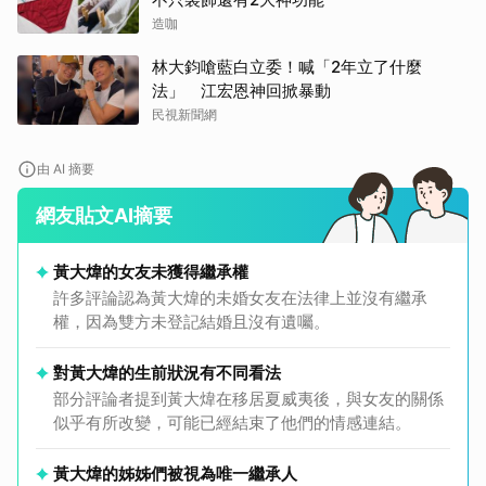
造咖
林大鈞嗆藍白立委！喊「2年立了什麼
法」 江宏恩神回掀暴動
民視新聞網
由 AI 摘要
網友貼文AI摘要
黃大煒的女友未獲得繼承權
許多評論認為黃大煒的未婚女友在法律上並沒有繼承
權，因為雙方未登記結婚且沒有遺囑。
對黃大煒的生前狀況有不同看法
部分評論者提到黃大煒在移居夏威夷後，與女友的關係
似乎有所改變，可能已經結束了他們的情感連結。
黃大煒的姊姊們被視為唯一繼承人