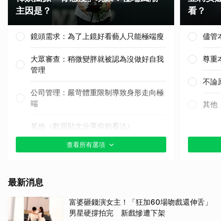
主因是？
看？
取消
鏡頭需求：為了上鏡好看藝人只能極端瘦
儘管
大眾審查：稍微變胖就被認為沒做好自我
尊重
管理
不論
公司管理：嚴苛體重限制導致身形走向極
端
其他
其他（歡迎貼文分享你的看法）
查看所有選項
最新消息
富婆砸錢演女主！「狂加60場吻戲還伸舌」
男星硬撐拍完 新戲慘遭下架