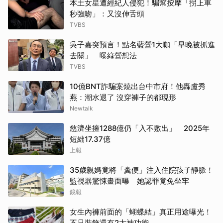
本土女星遭經紀人侵犯！騙幫按摩「拐上車
秒強吻」：又沒伸舌頭
TVBS
吳子嘉突預言！點名藍營1大咖「早晚被抓進
去關」 曝綠營想法
TVBS
10億BNT詐騙案燒出台中市府！他轟盧秀
燕：潮水退了 沒穿褲子的都現形
Newtalk
慈濟坐擁1288億仍「入不敷出」 2025年
短絀17.37億
上報
35歲親媽竟將「糞便」注入住院孩子靜脈！
監視器驚悚畫面曝 她認罪竟免坐牢
鏡報
女生內褲前面的「蝴蝶結」真正用途曝光！
不只裝飾還有2大神功能