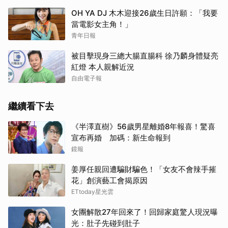
OH YA DJ 木木迎接26歲生日許願：「我要
當電影女主角！」
青年日報
被目擊現身三總大腸直腸科 徐乃麟身體疑亮
紅燈 本人親解近況
自由電子報
繼續看下去
《半澤直樹》56歲男星離婚8年報喜！驚喜
宣布再婚 加碼：新生命報到
鏡報
姜厚任親回遭騙財騙色！「女友不會辣手摧
花」創演藝工會揭原因
ETtoday星光雲
女團解散27年回來了！回歸家庭驚人現況曝
光：肚子先碰到肚子