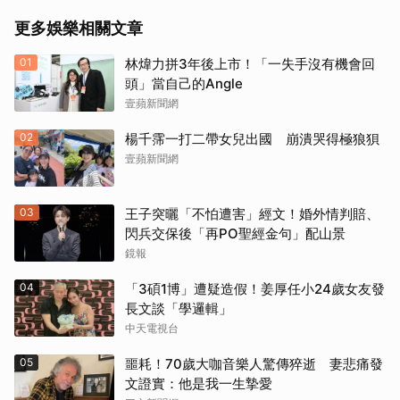
更多娛樂相關文章
01
林煒力拼3年後上市！「一失手沒有機會回
頭」當自己的Angle
壹蘋新聞網
02
楊千霈一打二帶女兒出國 崩潰哭得極狼狽
壹蘋新聞網
03
王子突曬「不怕遭害」經文！婚外情判賠、
閃兵交保後「再PO聖經金句」配山景
鏡報
04
「3碩1博」遭疑造假！姜厚任小24歲女友發
長文談「學邏輯」
中天電視台
05
噩耗！70歲大咖音樂人驚傳猝逝 妻悲痛發
文證實：他是我一生摯愛