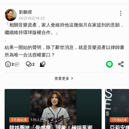
劉鵬傑
06月16日14:22
「相關音樂資產，家人會維持他這幾個月在家提到的意願，
繼續維持環球版權合作。」
.
結果一開始的聲明，除了辭世消息，就是音樂資產以律師書
所為唯一合法授權窗口？
2
2
查看更多
3天後結束
1.1K人已投
1天後結束
韓娛圈掀「骨感瘦」現象！極端風潮
亞莉安