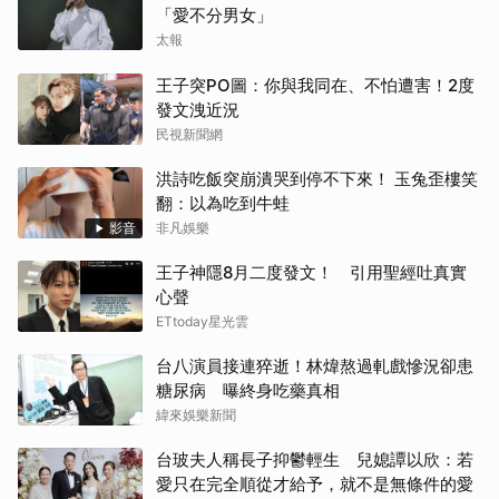
「愛不分男女」
太報
王子突PO圖：你與我同在、不怕遭害！2度
發文洩近況
民視新聞網
洪詩吃飯突崩潰哭到停不下來！ 玉兔歪樓笑
翻：以為吃到牛蛙
影音
非凡娛樂
王子神隱8月二度發文！ 引用聖經吐真實
心聲
ETtoday星光雲
台八演員接連猝逝！林煒熬過軋戲慘況卻患
糖尿病 曝終身吃藥真相
緯來娛樂新聞
台玻夫人稱長子抑鬱輕生 兒媳譚以欣：若
愛只在完全順從才給予，就不是無條件的愛