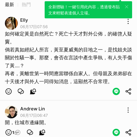
最新
熱門
全新體驗！一鍵引用此內容，透過發布貼
文來輕鬆表達個人立場。
Elly
06月17日07:56
如何確定黃是自然死亡？死亡十天才對外公佈，的確啓人疑
竇。
倘若真如經紀人所言，黃至夏威夷的目地之一，是找姐夫談
關於性騷一事。那麼，會否在言談中產生爭執，有人失手傷
了黃....？
再者，黃離世第一時間應當聯係自家人。但母親及弟弟卻在
十天後才與外人一同得知消息，這顯然不合常理。
Andrew Lin
06月17日06:47
開，往城市邊緣開。
1