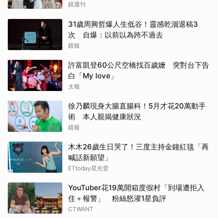
鏡週刊
31歲周興哲爆人生低谷！靈感乾涸退稿3
次 自爆：以前以為跨不過去
鏡報
許富凱登60公尺空橋找百歲嬤 突對台下告
白「My love」
太報
徐乃麟現身大腸直腸科！5月才花20萬動手
術 本人親揭健康狀況
鏡報
木木26歲生日哭了！三度主持金鐘紅毯「再
喊話新願望」
ETtoday星光雲
YouTuber花19萬開箱度假村「到場遭拒入
住＋報警」 粉絲怒灌1星負評
CTWANT