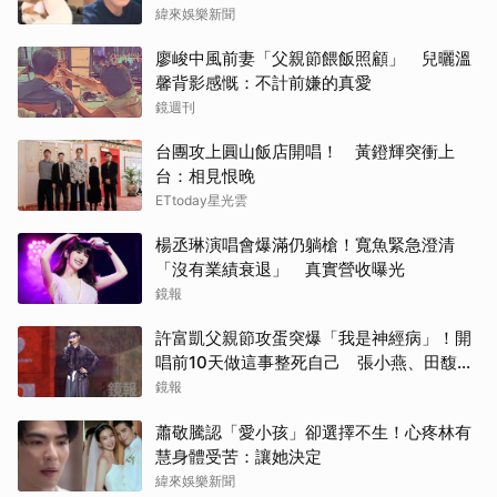
緯來娛樂新聞
廖峻中風前妻「父親節餵飯照顧」 兒曬溫
馨背影感慨：不計前嫌的真愛
鏡週刊
台團攻上圓山飯店開唱！ 黃鐙輝突衝上
台：相見恨晚
ETtoday星光雲
楊丞琳演唱會爆滿仍躺槍！寬魚緊急澄清
「沒有業績衰退」 真實營收曝光
鏡報
許富凱父親節攻蛋突爆「我是神經病」！開
唱前10天做這事整死自己 張小燕、田馥甄
不畏「白海豚」朝聖
鏡報
蕭敬騰認「愛小孩」卻選擇不生！心疼林有
慧身體受苦：讓她決定
緯來娛樂新聞