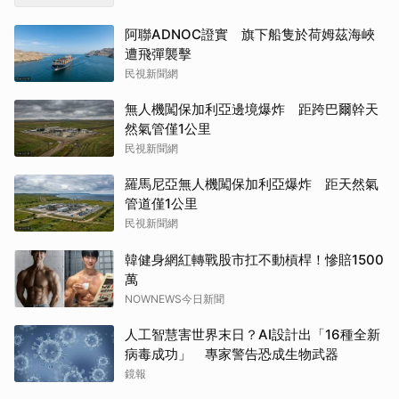
阿聯ADNOC證實 旗下船隻於荷姆茲海峽
遭飛彈襲擊
民視新聞網
無人機闖保加利亞邊境爆炸 距跨巴爾幹天
然氣管僅1公里
民視新聞網
羅馬尼亞無人機闖保加利亞爆炸 距天然氣
管道僅1公里
民視新聞網
韓健身網紅轉戰股市扛不動槓桿！慘賠1500
萬
NOWNEWS今日新聞
人工智慧害世界末日？AI設計出「16種全新
病毒成功」 專家警告恐成生物武器
鏡報