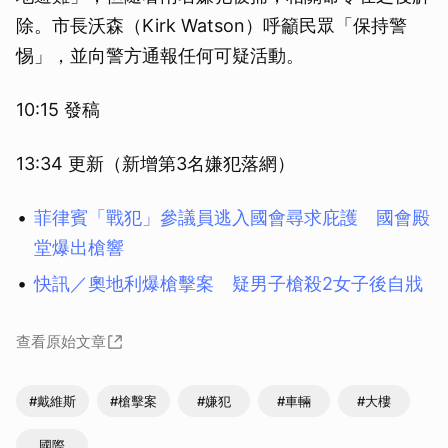
除。市長沃森（Kirk Watson）呼籲民眾「保持警
惕」，並向警方通報任何可疑活動。
10:15 發稿
13:34 更新（新增第3名嫌犯落網）
菲律賓「戰犯」參議員逃入國會尋求庇護 國會殿
堂爆出槍響
快訊／奧地利爆槍擊案 疑男子槍殺2女子後自戕
查看原始文章
#戴維斯
#槍擊案
#嫌犯
#車輛
#大樓
國際