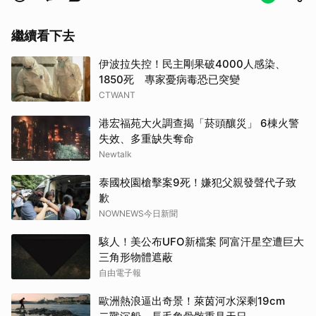
繼續看下去
伊波拉失控！民主剛果破4000人感染、
1850死 專家憂病毒恐已突變
CTWANT
港宏福苑大火調查揭「菸頭釀災」 6棟火警
失效、多重缺失奪命
Newtalk
泰國校園槍擊案9死！嫌犯父親發聲代子致
歉
NOWNEWS今日新聞
駭人！美公布UFO新檔案 阿富汗星空遭巨大
三角形物體遮蔽
自由電子報
取消
歐洲熱浪逼出奇景！萊茵河水深剩19cm