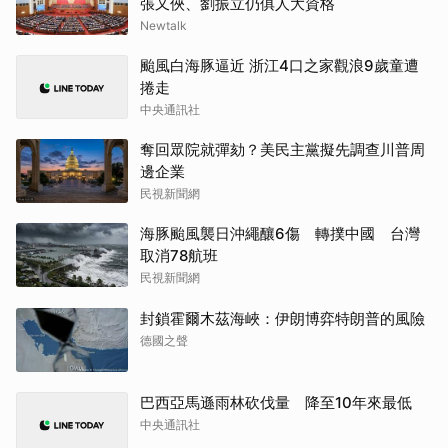
張又俠、劉振立仍俱人大資格
Newtalk
颱風白海豚逼近 浙江4口之家觀浪9歲童遭
捲走
中央通訊社
奪回眾院就彈劾？美民主黨擬先調查川普周
邊企業
民視新聞網
海豚颱風襲日沖繩釀6傷 轉撲中國 台灣
取消78航班
民視新聞網
封鎖霍爾木茲海峽：伊朗博弈特朗普的風險
德國之聲
巴西亞馬遜雨林砍伐量 降至10年來最低
中央通訊社