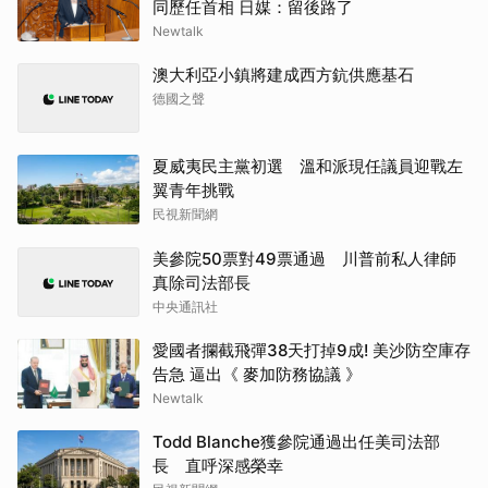
同歷任首相 日媒：留後路了
Newtalk
澳大利亞小鎮將建成西方鈧供應基石
德國之聲
夏威夷民主黨初選 溫和派現任議員迎戰左
翼青年挑戰
民視新聞網
美參院50票對49票通過 川普前私人律師
真除司法部長
中央通訊社
愛國者攔截飛彈38天打掉9成! 美沙防空庫存
告急 逼出《 麥加防務協議 》
Newtalk
Todd Blanche獲參院通過出任美司法部
長 直呼深感榮幸