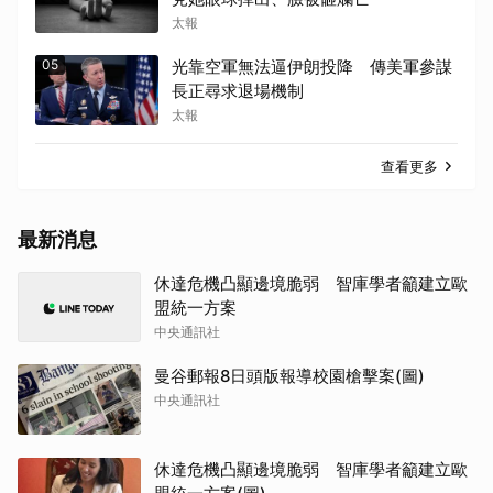
太報
05
光靠空軍無法逼伊朗投降 傳美軍參謀
長正尋求退場機制
太報
查看更多
最新消息
休達危機凸顯邊境脆弱 智庫學者籲建立歐
盟統一方案
中央通訊社
曼谷郵報8日頭版報導校園槍擊案(圖)
中央通訊社
休達危機凸顯邊境脆弱 智庫學者籲建立歐