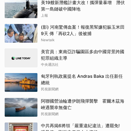
美19艘新潛艦計畫大改！攜彈量暴增 潛伏
第一島鏈破中國陣地
上報
(影) 河南驚傳血案！報復黑幫嫌犯躲玉米田
9天 傳「再砍2人」後被捕
Newtalk
美官員：東南亞詐騙園區多由中國背景跨國
犯罪組織主導
中央通訊社
匈牙利執政黨提名 Andras Baka 出任新任
總統
民視新聞網
阿聯國營油輪遭伊朗飛彈襲擊 霍爾木茲海
峽遇襲幸無傷亡
民視新聞網
中共再揭6將領「嚴重違紀違法」遭罷免!