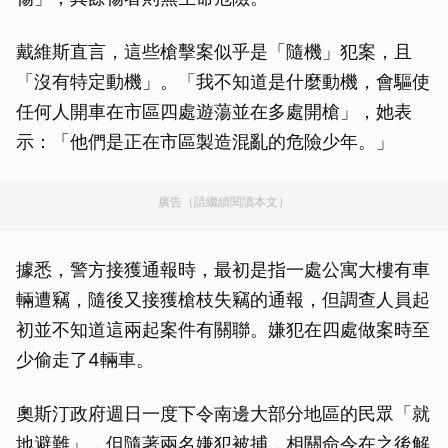
戴維斯直言，這些槍擊案似乎是「隨機」犯案，且
「沒有特定動機」。「我不知道是什麼動機，會驅使
任何人開車在市區四處遊蕩並在多處開槍」，她表
示：「他們是正在市區製造混亂的危險少年。」
廣告（請繼續閱讀本文）
據悉，警方接獲通報時，最初是指一處公寓大樓有車
輛遭竊，隨後又接獲槍枝失竊的通報，但調查人員起
初並不知道這兩起案件有關聯。嫌犯在四處做案時至
少偷走了4輛車。
奧斯汀政府週日一度下令南邊大部分地區的民眾「就
地避難」，但隨著兩名嫌犯被捕，相關命令在之後解