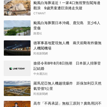
颱風白海豚逼近！一家4口無視警告闖海邊
觀浪 9歲男童遭巨浪捲走失蹤
CTWANT
颱風白海豚襲日本沖繩、鹿兒島 至少6人
受傷
路透社
德軍事基地驚現無人機 兩天前剛有炸藥無
人機闖機場
民視新聞網
搶搭令和8年8月8日熱潮 日本新人排隊登
記結婚
中央通訊社
羅馬尼亞無人機越境爆炸 距保加利亞天然
氣管僅1公里
民視新聞網
高市「不再承諾」無核三原則？廣島用詞不