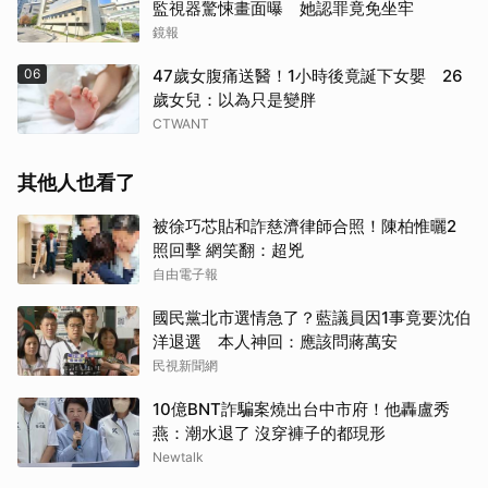
監視器驚悚畫面曝 她認罪竟免坐牢
鏡報
06
47歲女腹痛送醫！1小時後竟誕下女嬰 26
歲女兒：以為只是變胖
CTWANT
其他人也看了
被徐巧芯貼和詐慈濟律師合照！陳柏惟曬2
照回擊 網笑翻：超兇
自由電子報
國民黨北市選情急了？藍議員因1事竟要沈伯
洋退選 本人神回：應該問蔣萬安
民視新聞網
10億BNT詐騙案燒出台中市府！他轟盧秀
燕：潮水退了 沒穿褲子的都現形
Newtalk