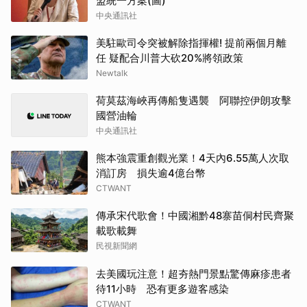
盟統一方案(圖)
中央通訊社
美駐歐司令突被解除指揮權! 提前兩個月離
任 疑配合川普大砍20%將領政策
Newtalk
荷莫茲海峽再傳船隻遇襲 阿聯控伊朗攻擊
國營油輪
中央通訊社
熊本強震重創觀光業！4天內6.55萬人次取
消訂房 損失逾4億台幣
CTWANT
傳承宋代歌會！中國湘黔48寨苗侗村民齊聚
載歌載舞
民視新聞網
去美國玩注意！超夯熱門景點驚傳麻疹患者
待11小時 恐有更多遊客感染
CTWANT