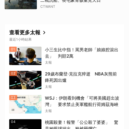
二戰沉船、長毛象骨骸重見天日
CTWANT
查看更多太報
最近1小時結果
01
小三生比中指！罵男老師「娘娘腔滾出
去」 判賠2萬
太報
02
29歲布蘭登·克拉克猝逝 NBA灰熊前
鋒死因出爐
太報
03
WSJ：伊朗看到機會「可將美國趕出波
灣」 要求禁止美軍艦航行荷姆茲海峽
太報
04
桃園殺妻！報警「公公殺了婆婆」 驚
見她眼球掉出、臉被砸爛亡