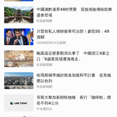
中國湘黔邊界48村齊聚 苗族侗族傳統歌舞
盛會登場
民視新聞網
川普前私人律師接掌司法部！參院50：49
過關
NOWNEWS今日新聞
颱風逼近硬要觀浪出事了 中國浙江4家之
口「9歲童當場遭海捲走」
民視新聞網
哈瑪斯稱準備好推進加薩和平計畫 促美施
壓以色列
民視新聞網
哥斯大黎加新樹蛙物種 夜行「咖啡蛙」體
長不到4公分
中央通訊社