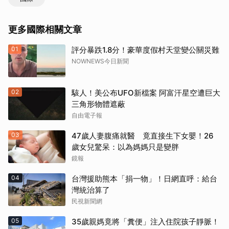
更多國際相關文章
01
評分暴跌1.8分！豪華度假村天堂變公關災難
NOWNEWS今日新聞
02
駭人！美公布UFO新檔案 阿富汗星空遭巨大
三角形物體遮蔽
自由電子報
03
47歲人妻腹痛就醫 竟直接生下女嬰！26
歲女兒驚呆：以為媽媽只是變胖
鏡報
04
台灣援助熊本「捐一物」！日網直呼：給台
灣統治算了
民視新聞網
05
35歲親媽竟將「糞便」注入住院孩子靜脈！