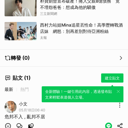
朴寶劍曾宣布破產！捲入父親8億債務 竟
不埋怨爸爸：想成為他的驕傲
三立新聞網
西村力站姐Mina追星丟性命！高學歷轉戰酒
店妹 網怒：別再差別對待亞洲粉絲
太報
轉發 (0)
貼文 (1)
建立貼文
最新
熱門
全新體驗！一鍵引用此內容，透過發布貼
文來輕鬆表達個人立場。
小文
05月18日06:40
危邦不入 , 亂邦不居