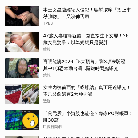
本土女星遭經紀人侵犯！騙幫按摩「拐上車
秒強吻」：又沒伸舌頭
TVBS
47歲人妻腹痛就醫 竟直接生下女嬰！26
歲女兒驚呆：以為媽媽只是變胖
鏡報
盲眼龍婆2026「5大預言」剩3項未驗證
其中1項恐牽動台灣...關鍵時間點曝光
鏡報
女生內褲前面的「蝴蝶結」真正用途曝光！
不只裝飾還有2大神功能
造咖
「萬元股」小資族也能碰？專家PO對帳單：
賺30萬
民視新聞網