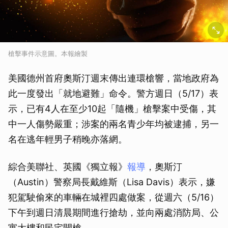
槍擊事件示意圖。本報繪製
美國德州首府奧斯汀週末傳出連環槍響，當地政府為
此一度發出「就地避難」命令。警方週日（5/17）表
示，已有4人在至少10起「隨機」槍擊案中受傷，其
中一人傷勢嚴重；涉案的兩名青少年均被逮捕，另一
名在逃年輕男子稍晚亦落網。
綜合美聯社、英國《獨立報》
報導
，奧斯汀
（Austin）警察局長戴維斯（Lisa Davis）表示，嫌
犯駕駛偷來的車輛在城裡四處做案，從週六（5/16）
下午到週日清晨期間進行搶劫，並向兩處消防局、公
寓大樓和民宅開槍。