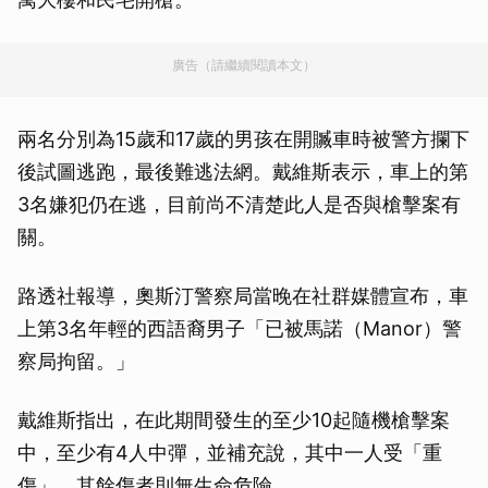
廣告（請繼續閱讀本文）
兩名分別為15歲和17歲的男孩在開贓車時被警方攔下
後試圖逃跑，最後難逃法網。戴維斯表示，車上的第
3名嫌犯仍在逃，目前尚不清楚此人是否與槍擊案有
關。
路透社報導，奧斯汀警察局當晚在社群媒體宣布，車
上第3名年輕的西語裔男子「已被馬諾（Manor）警
察局拘留。」
戴維斯指出，在此期間發生的至少10起隨機槍擊案
中，至少有4人中彈，並補充說，其中一人受「重
傷」，其餘傷者則無生命危險。