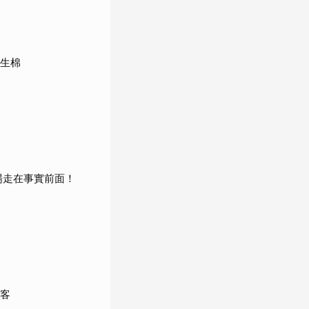
衛生棉
場走在事實前面！
政客