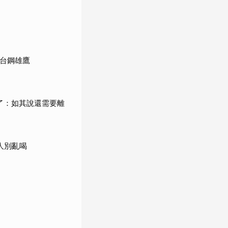
館台鋼雄鷹
了：如其說還需要離
人別亂喝