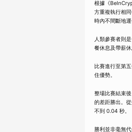
根據《BeInCry
方重複執行相同
時內不間斷地運
人類參賽者則是一
餐休息及帶薪休
比賽進行至第五個
住優勢。
整場比賽結束後，Ai
的差距勝出。從效率
不到 0.04 秒。
勝利並非毫無代