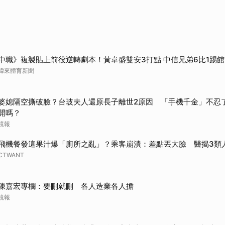
中職》複製貼上前役逆轉劇本！黃韋盛雙安3打點 中信兄弟6比1踢
緯來體育新聞
婆媳隔空撕破臉？台玻夫人還原長子離世2原因 「手機千金」不忍
開嗎？
鏡報
飛機餐發這果汁爆「廁所之亂」？乘客崩潰：差點丟大臉 醫揭3類
CTWANT
陳嘉宏專欄：要刪就刪 各人造業各人擔
鏡報