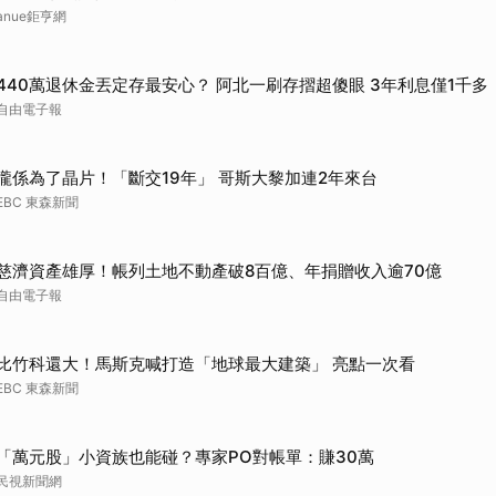
anue鉅亨網
取消
440萬退休金丟定存最安心？ 阿北一刷存摺超傻眼 3年利息僅1千多
自由電子報
攏係為了晶片！「斷交19年」 哥斯大黎加連2年來台
EBC 東森新聞
慈濟資產雄厚！帳列土地不動產破8百億、年捐贈收入逾70億
自由電子報
比竹科還大！馬斯克喊打造「地球最大建築」 亮點一次看
EBC 東森新聞
「萬元股」小資族也能碰？專家PO對帳單：賺30萬
民視新聞網