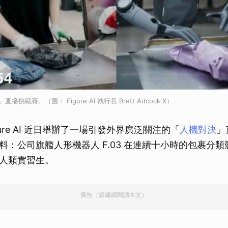
」直播挑戰賽。（圖： Figure AI 執行長 Brett Adcock X）
gure AI 近日舉辦了一場引發外界廣泛關注的「
人機對決
」
料：公司旗艦人形機器人 F.03 在連續十小時的包裹分
人類實習生。
廣告（請繼續閱讀本文）