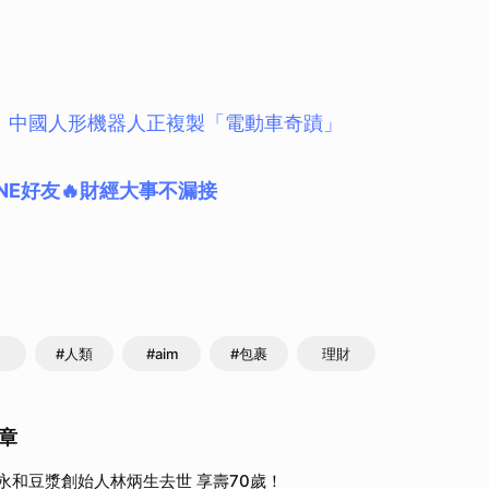
：中國人形機器人正複製「電動車奇蹟」
NE好友🔥財經大事不漏接
#人類
#aim
#包裹
理財
章
永和豆漿創始人林炳生去世 享壽70歲！