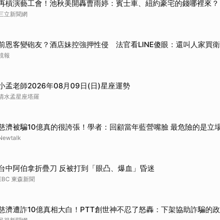
再槓演藝工會！池秋美開轟曹雨婷：賓士車、紐約豪宅的錢哪裡來？
三立新聞網
前恩客變砲友？酒店妹控強押性侵 法官看LINE傻眼：還叫人家買
鏡報
小孟老師2026年08月09日(日)星座運勢
清水孟星座塔羅
慈濟被騙10億真的很誇張！學者：回顧當年藍營嘴臉 最危險的是立
Newtalk
台中阿伯拿折疊刀 反被打到「眼凸、爆血」昏迷
EBC 東森新聞
慈濟遭詐10億真相大白！PTT創世神不忍了怒轟：下架協助詐騙的