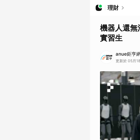
理財
機器人還無法
實習生
anue鉅亨
更新於 05月18