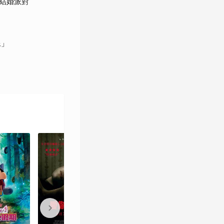
結婚派對
（2010）
起》（2012）
像」
《星際效應》
《奎氏兄弟與他們的
（2014）
純真博物館》
（2015,短片）
《敦克爾克大行動》
《天能》（2020）
（2017）