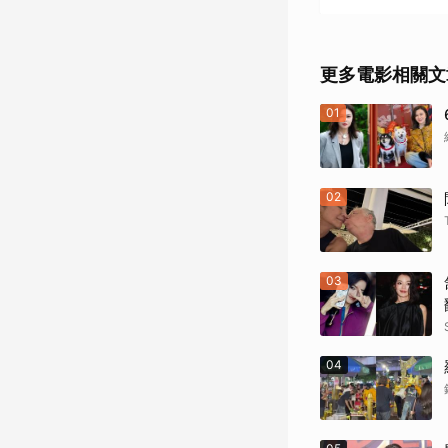
《戰慄黑洞》
《撕裂地平線
更多電影相關文
《變人》（1
01
《鋼鐵墳墓》
02
《震盪效應》(
《神鬼嚎野人
03
《網住愛情》
其他（歡迎
04