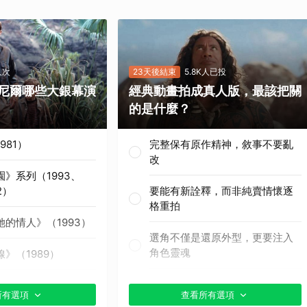
取消
人次
23天後結束
5.8K人已投
尼爾哪些大銀幕演
經典動畫拍成真人版，最該把關
的是什麼？
981）
完整保有原作精神，敘事不要亂
改
》系列（1993、
2）
要能有新詮釋，而非純賣情懷逐
格重拍
的情人》（1993）
選角不僅是還原外型，更要注入
角色靈魂
》（1989）
真人版特效絕對不能尷尬
月》（1990）
所有選項
查看所有選項