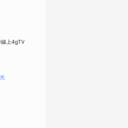
季線上4gTV
時光