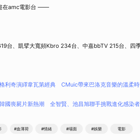
盡在amc電影台 ——
19台、凱擘大寬頻Kbro 234台、中嘉bbTV 215台、四
格利奇演繹韋瓦第經典 CMuic帶來巴洛克音樂的溫柔
韓國喪屍片新熱潮 全智賢、池昌旭聯手挑戰進化感染者
影
#血薄荷
#情緒
#場面
#娛樂
電影