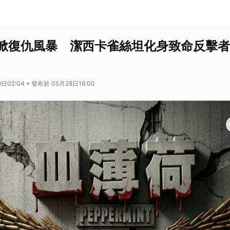
掀復仇風暴 潔西卡雀絲坦化身致命反擊者
日02:04 • 發布於 05月28日16:00