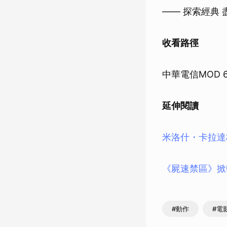
—— 探索經典 
收看路徑
中華電信MOD 6
延伸閱讀
米洛什・卡拉達
《屍速禁區》掀
#動作
#電