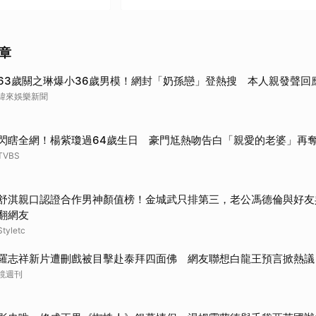
只要好看，忠實或創新都不是問
（1995）
題
》（1997）
章
其他（歡迎貼文分享）
999）
63歲關之琳爆小36歲男模！網封「奶孫戀」登熱搜 本人親發聲回
緯來娛樂新聞
（2013）
2015)
閃瞎全網！楊紫瓊過64歲生日 豪門尪熱吻告白「親愛的老婆」再
TVBS
》（2016）
舒淇親口認證合作男神顏值榜！金城武只排第三，老公馮德倫與好友
（2004）
翻網友
Styletc
貼文分享）
羅志祥新片遭刪戲被目擊赴泰拜四面佛 網友聯想白龍王預言掀熱議
鏡週刊