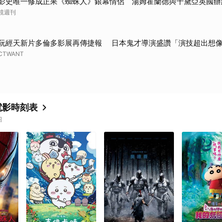
影史唯一修成正果《蜘蛛人》銀幕情侶 湯姆霍蘭德與千黛亞英國辦
鏡週刊
阮經天新片多倫多影展再傳捷報 日本鬼才導演盛讚「演技超出想
CTWANT
電影時刻表
紹