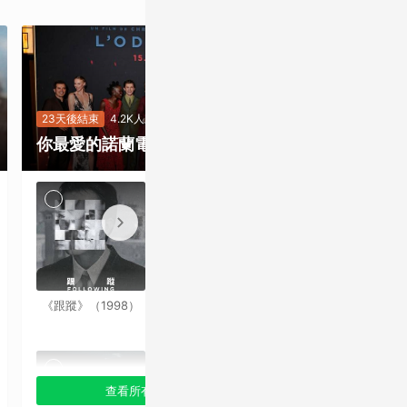
23天後結束
2.5
《奧德賽》上
23天後結束
4.2K人次
你最愛的諾蘭電影是哪一部？
規格升級票價
會！諾蘭電影
就是要看最大
《跟蹤》（1998）
《記憶拼圖》
銀幕
（2000）
查看所有選項
查看