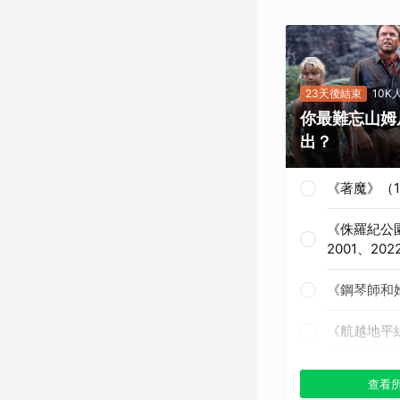
23天後結束
10K
你最難忘山姆
出？
《著魔》（1
《侏羅紀公園
2001、202
《鋼琴師和她
《航越地平線
《獵殺紅色十
查看