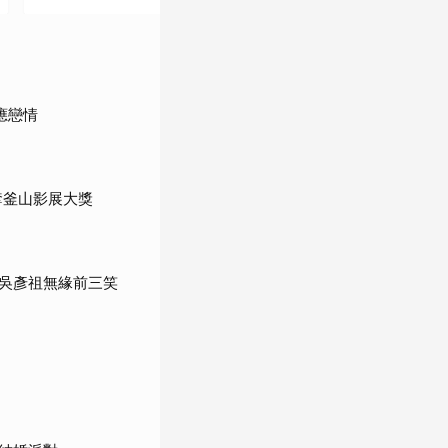
《針鋒相對》
《蝙蝠俠：開戰時
（2002）
刻》（2005）
應戀情
奪釜山影展大獎
《頂尖對決》
《黑暗騎士》
（2006）
（2008）
吳彥祖無緣前三笑
《全面啟動》
《黑暗騎士：黎明昇