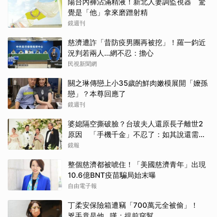
陽台內褲沾滿精液！新北人妻調監視器 驚
覺是「他」拿來磨蹭射精
鏡週刊
慈濟遭詐「昔防疫男團再被挖」！羅一鈞近
況判若兩人…網不忍：擔心
民視新聞網
關之琳傳戀上小35歲的鮮肉嫩模展開「嬤孫
戀」？本尊回應了
鏡週刊
婆媳隔空撕破臉？台玻夫人還原長子離世2
原因 「手機千金」不忍了：如其說還需要
離開嗎？
鏡報
整個慈濟都被唬住！「美國慈濟青年」出現
10.6億BNT疫苗騙局始末曝
自由電子報
丁柔安保險箱遭竊「700萬元全被偷」！
兇手竟是他...嘆：提前穿幫