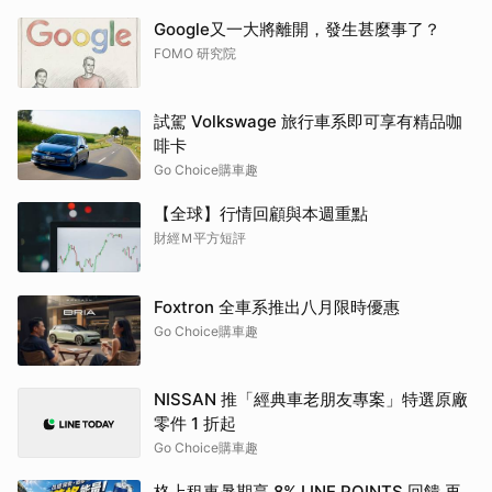
Google又一大將離開，發生甚麼事了？
FOMO 研究院
試駕 Volkswage 旅行車系即可享有精品咖
啡卡
Go Choice購車趣
【全球】行情回顧與本週重點
財經Ｍ平方短評
Foxtron 全車系推出八月限時優惠
Go Choice購車趣
NISSAN 推「經典車老朋友專案」特選原廠
零件 1 折起
Go Choice購車趣
格上租車暑期享 8% LINE POINTS 回饋 再