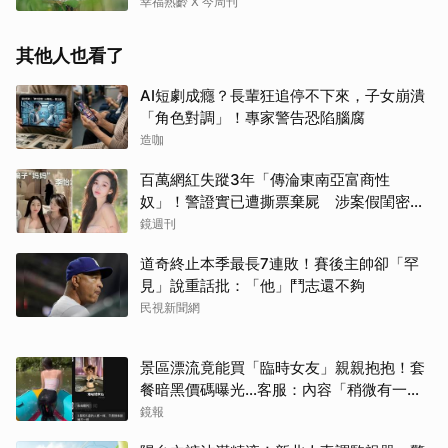
這2個
幸福熟齡 X 今周刊
其他人也看了
AI短劇成癮？長輩狂追停不下來，子女崩潰
「角色對調」！專家警告恐陷腦腐
造咖
百萬網紅失蹤3年「傳淪東南亞富商性
奴」！警證實已遭撕票棄屍 涉案假閨密近
況曝光
鏡週刊
道奇終止本季最長7連敗！賽後主帥卻「罕
見」說重話批：「他」鬥志還不夠
民視新聞網
景區漂流竟能買「臨時女友」親親抱抱！套
餐暗黑價碼曝光…客服：內容「稍微有一點
尺度」
鏡報