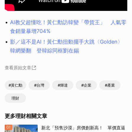
AI教父超懂吃！黃仁勳訪韓變「帶貨王」 人氣零
食銷量暴增704%
影／這不是AI！黃仁勳扭動擺手大跳〈Golden〉
韓網樂翻 登韓綜同框劉在錫
查看原始文章
#黃仁勳
#台灣
#輝達
#企業
#產業
理財
更多理財相關文章
01
新北「預售沙漠」房價創新高！ 單價直逼