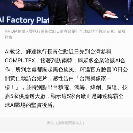
NVIDIA創辦人暨執行長黃仁勳日前在台舉行全球媒體問答記者會。廖瑞
祥攝
AI教父、輝達執行長黃仁勳近日先到台灣參與
COMPUTEX，接著到訪南韓，與眾多企業洽談AI合
作，所到之處都颳起黑色旋風。輝達官方臉書10日公
開黃仁勳訪台短片，感性告白「台灣就像家一
樣！」，並特別點出台積電、鴻海、緯創、廣達、技
嘉5家供應鏈大廠，顯示這5家台廠正是輝達稱霸全
球AI戰場的堅實後盾。
廣告（請繼續閱讀本文）