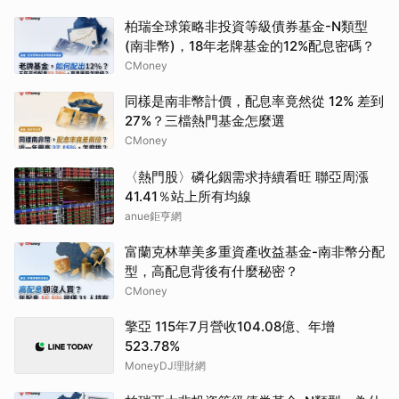
柏瑞全球策略非投資等級債券基金-N類型
(南非幣)，18年老牌基金的12%配息密碼？
CMoney
同樣是南非幣計價，配息率竟然從 12% 差到
27%？三檔熱門基金怎麼選
CMoney
〈熱門股〉磷化銦需求持續看旺 聯亞周漲
41.41％站上所有均線
anue鉅亨網
富蘭克林華美多重資產收益基金-南非幣分配
型，高配息背後有什麼秘密？
CMoney
擎亞 115年7月營收104.08億、年增
523.78%
MoneyDJ理財網