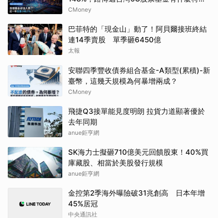
別？
CMoney
巴菲特的「現金山」動了！阿貝爾接班終結
連14季賣股 單季砸6450億
太報
安聯四季豐收債券組合基金-A類型(累積)-新
臺幣，這幾天規模為何暴增兩成？
CMoney
飛捷Q3接單能見度明朗 拉貨力道顯著優於
去年同期
anue鉅亨網
SK海力士擬砸710億美元回饋股東！40%買
庫藏股、相當於美股發行規模
anue鉅亨網
金控第2季海外曝險破31兆創高 日本年增
45%居冠
中央通訊社