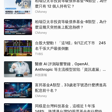
柏瑞亞太非投資等級債券基金-N類型，為什
麼只有 12 個人持有它？
CMoney
柏瑞亞太非投資等級債券基金-B類型，為什
麼這幾天突然衝上配息熱榜？
CMoney
台股大變動！「這1檔」9/1正式下市 245
名千張大戶最後倒數
TVBS
醫療 AI 評測敲響警鐘，OpenAI、
Anthropic 等主流模型皆陷「資訊遺漏」盲
點
科技新報
富邦基金A類型，33歲老字號憑什麼擠進高
配息前十名？
CMoney
同樣是台灣科技基金，這檔近 1 年漲
148%，路博邁台灣5G股票基金有什麼特