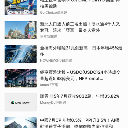
抽黑鑰匙
Go Choice購車趣
新北人口遷入前三名出爐！淡水逾4千人又
奪冠 這次「亞軍」最令人意外
三立新聞網
金控海外曝險31兆創新高 日本年增45%最
多
NOWNEWS今日新聞
鉅亨買幣速報 - USDC(USDC)24小時成交
量超過5.88億美元，NFPrompt
Token(NFP)24小時漲幅達66.2%
anue鉅亨網
騰雲 115年7月營收9032萬、年增35.82%
MoneyDJ理財網
中國7月CPI年增0.5%、PPI升3.5%！AI帶
動消費電子漲價、物價復甦力道仍溫和