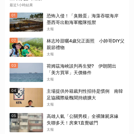
最近1小時結果
01
恐怖入侵！「臭雞蛋」海藻吞噬海岸
墨西哥出動海軍艦隊抵禦
太報
02
林志玲甜曬4歲兒正面照 小帥哥DIY父
親節禮物
太報
03
荷姆茲海峽談判再生變? 伊朗開出
「美方買單」天價條件
太報
04
主場提供外籍裁判性招待是慣例 南韓
足協國際級醜聞持續擴大
太報
05
高雄人氣「公關男模」全裸陳屍床緣
失聯多天！房東1直覺破門
太報