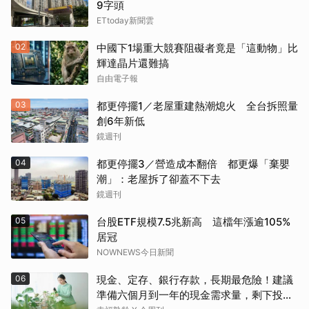
9字頭
ETtoday新聞雲
02
中國下1場重大競賽阻礙者竟是「這動物」比
輝達晶片還難搞
自由電子報
03
都更停擺1／老屋重建熱潮熄火 全台拆照量
創6年新低
鏡週刊
04
都更停擺3／營造成本翻倍 都更爆「棄嬰
潮」：老屋拆了卻蓋不下去
鏡週刊
05
台股ETF規模7.5兆新高 這檔年漲逾105%
居冠
NOWNEWS今日新聞
06
現金、定存、銀行存款，長期最危險！建議
準備六個月到一年的現金需求量，剩下投資