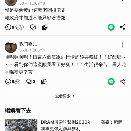
06月11日09:16
就是要像黃sir這種老闆推著走
賴政府才知道不能只顧著撈錢
6
戰鬥嬰兒
06月11日06:51
哇啊啊啊啊！留言六個沒跟到行情的舔共粉紅！！好酸喔～
～～看到你們這麼酸我看了好爽！！！生活很辛苦！看人吃
香喝辣更辛苦！
5
3
查看更多
繼續看下去
DRAM供需吃緊到2030年！ 高盛：廠商
將獲更強定價與獲利