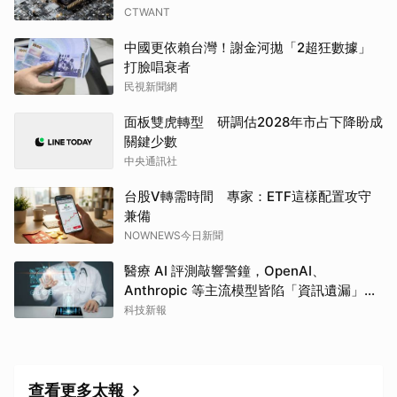
CTWANT
中國更依賴台灣！謝金河拋「2超狂數據」
打臉唱衰者
民視新聞網
取消
面板雙虎轉型 研調估2028年市占下降盼成
關鍵少數
中央通訊社
台股V轉需時間 專家：ETF這樣配置攻守
兼備
NOWNEWS今日新聞
醫療 AI 評測敲響警鐘，OpenAI、
Anthropic 等主流模型皆陷「資訊遺漏」盲
點
科技新報
查看更多太報