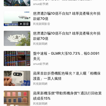
anue鉅亨網
慈濟遭詐騙10億不自知? 雄厚資產曝光年捐
款破70億
影音
民視新聞影音
慈濟遭詐騙10億不自知? 雄厚資產曝光年捐
款破70億
民視新聞網
盤中速報 - GLMR大漲10.73%，報0.0091
美元
anue鉅亨網
蘋果首款折疊機配色曝光？達人曬「相機保
護蓋」一票人瘋猜
民視新聞網
蘋果新機漲價"帶動舊機身價"! 通訊行回收業
績成長15%
民視新聞網