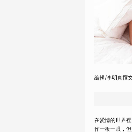
編輯/李明真撰
在愛情的世界裡
作一板一眼，但