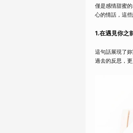
僅是感情甜蜜的
心的情話，這些
1.在遇見你
這句話展現了妳
過去的反思，更