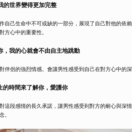
讓我的世界變得更加完整
作自己生命中不可或缺的一部分，展現了自己對他的依賴
對方心中的重要性。
到你，我的心就會不由自主地跳動
對伴侶的強烈情感。會讓男性感受到自己在對方心中的深
一生的時間來了解你，愛護你
對這段感情的長久承諾，讓男性感受到對方的耐心與深情
念。