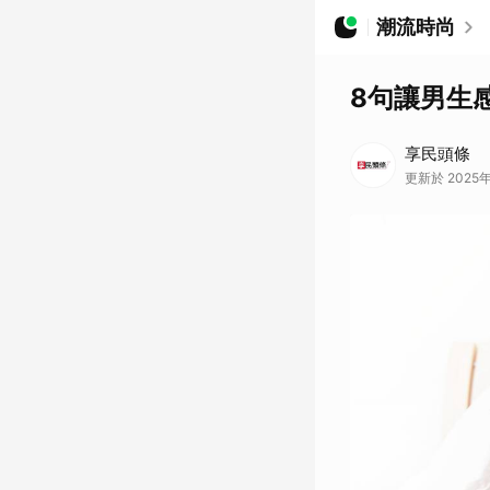
潮流時尚
8句讓男生
享民頭條
更新於 2025年