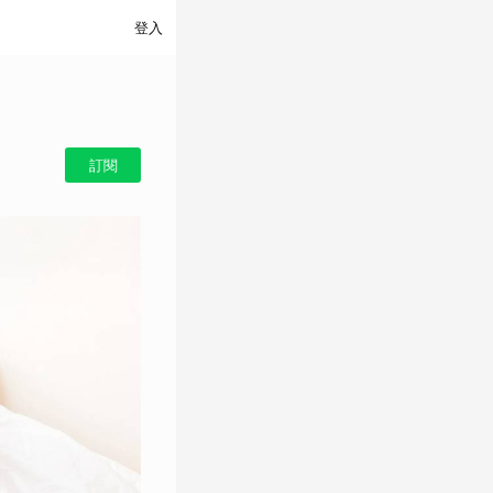
登入
訂閱