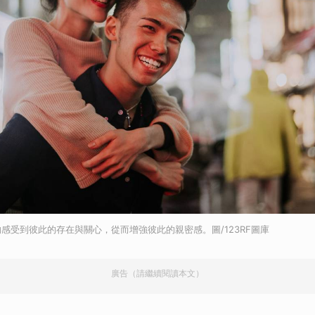
取消
感受到彼此的存在與關心，從而增強彼此的親密感。圖/123RF圖庫
廣告（請繼續閱讀本文）