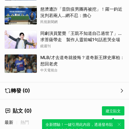
慈濟遭詐「昔防疫男團再被挖」！羅一鈞近
取消
況判若兩人…網不忍：擔心
民視新聞網
同劇演員驚覺「王凱不知道自己過世了」...
求菩薩帶走 製作人靈前喊1句話惹哭全場
鏡週刊
MLB/才去道奇就後悔？道奇新王牌史庫柏：
想回老虎
中天電視台
轉發 (0)
貼文 (0)
建立貼文
最新
熱門
全新體驗！一鍵引用此內容，透過發布貼