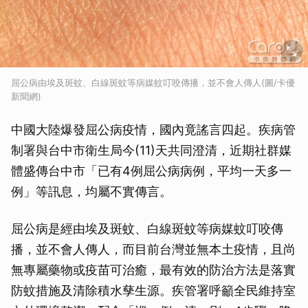
屈公病由埃及斑蚊、白線斑蚊等病媒蚊叮咬傳播，並不會人傳人(圖/卡優
新聞網)
中國大陸爆發屈公病疫情，國內竟謠言四起。疾病管
制署與台中市衛生局今(11)天共同澄清，近期社群媒
體盛傳台中市「已有4例屈公病病例，平均一天多一
例」等訊息，均屬不實傳言。
屈公病是經由埃及斑蚊、白線斑蚊等病媒蚊叮咬傳
播，並不會人傳人，而目前台灣並無本土疫情，且尚
無專屬藥物或疫苗可治癒，最有效的防治方法是落實
防蚊措施及清除積水孳生源。疾管署呼籲全民維持室