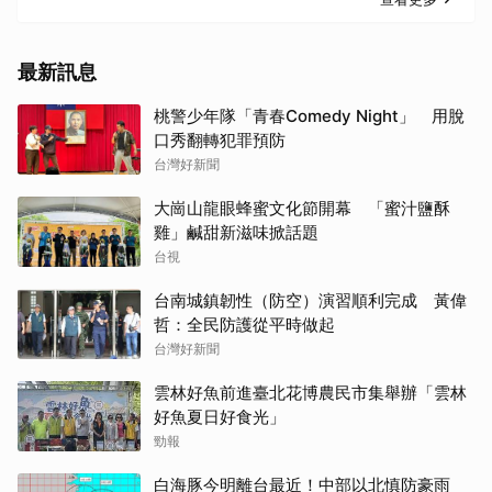
最新訊息
桃警少年隊「青春Comedy Night」 用脫
口秀翻轉犯罪預防
台灣好新聞
大崗山龍眼蜂蜜文化節開幕 「蜜汁鹽酥
雞」鹹甜新滋味掀話題
台視
台南城鎮韌性（防空）演習順利完成 黃偉
哲：全民防護從平時做起
台灣好新聞
雲林好魚前進臺北花博農民市集舉辦「雲林
好魚夏日好食光」
勁報
白海豚今明離台最近！中部以北慎防豪雨