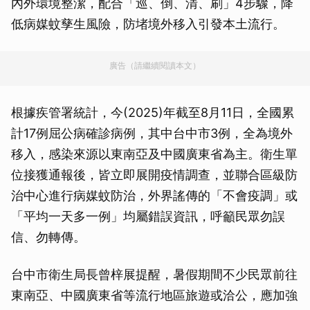
內外環境整潔，配合「巡、倒、清、刷」4步驟，降
低病媒蚊孳生風險，防堵境外移入引發本土流行。
廣告（請繼續閱讀本文）
根據疾管署統計，今(2025)年截至8月11日，全國累
計17例屈公病確診病例，其中台中市3例，全為境外
移入，感染來源以東南亞及中國廣東省為主。衛生單
位接獲通報後，皆立即展開疫情調查，並聯合區級防
治中心進行病媒蚊防治，外界謠傳的「不會疫調」或
「平均一天多一例」均屬錯誤資訊，呼籲民眾勿誤
信、勿轉傳。
台中市衛生局長曾梓展提醒，暑假期間不少民眾前往
東南亞、中國廣東省等流行地區旅遊或洽公，應加強