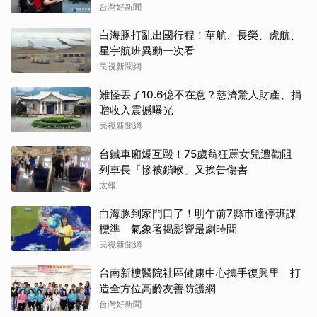
台灣好新聞
白海豚打亂出國行程！華航、長榮、虎航、
星宇航班異動一次看
民視新聞網
難怪丟了10.6億不在意？慈濟驚人財產、捐
贈收入震撼曝光
民視新聞網
台鐵車廂爆互毆！75歲翁狂罵女兒遭勸阻
列車長「慘被鎖喉」又挨告傷害
太報
白海豚到家門口了！明午前7縣市達停班課
標準 氣象署揭影響最劇時間
民視新聞網
台南新樓醫院社區健康中心攜手復興里 打
造全方位高齡友善防護網
台灣好新聞