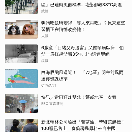
區」已達颱風假標準…花蓮卻飆38°C高溫
鏡報
狗狗吃飯時變得「等人來再吃」？原來這些
習慣正在悄悄改變牠！
火報
6歲童「目睹父母遇害」又罹罕病臥床 伯
父一肩扛起父職35年...1句話逼哭網
鏡報
白海豚颱風逼近！ 「7地區」明午前風雨
達停班課標準
CTWANT
快訊／雷雨狂炸雙北！警戒地區一次看
EBC 東森新聞
新北翰林公司驗出「苦茶油」苯駢芘超標！
100瓶已售出 食藥署曝原料來自中國