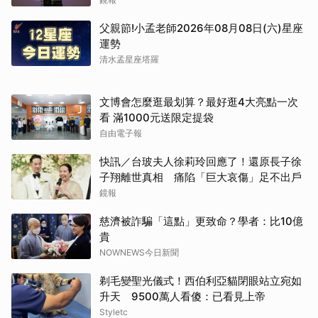
父親節!小孟老師2026年08月08日(六)星座
運勢
清水孟星座塔羅
文博會怎麼逛最划算？最好逛4大亮點一次
看 滿1000元送限定提袋
自由電子報
快訊／台玻夫人徐莉玲回應了！還原長子徐
子翔離世真相 痛陷「巨大哀傷」足不出戶
鏡報
慈濟被詐騙「這點」更致命？學者：比10億
貴
NOWNEWS今日新聞
剃毛變聖光儀式！西伯利亞貓閉眼站立宛如
升天 9500萬人看傻：已看見上帝
Styletc