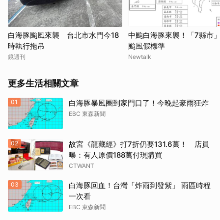
白海豚颱風來襲 台北市水門今18
中颱白海豚來襲！「7縣市
時執行拖吊
颱風假標準
鏡週刊
Newtalk
更多生活相關文章
01
白海豚暴風圈到家門口了！今晚起豪雨狂炸
EBC 東森新聞
02
故宮《龍藏經》打7折仍要131.6萬！ 店員
曝：有人原價188萬付現購買
CTWANT
03
白海豚回血！台灣「炸雨到發紫」 雨區時程
一次看
EBC 東森新聞