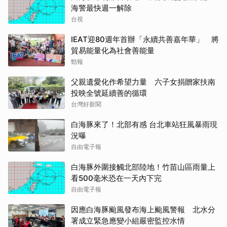
海警最快週一解除
台視
IEAT迎80週年首辦「永續共善嘉年華」 將
貿易能量化為社會善能量
勁報
父親遺愛化作希望力量 六子女捐贈家扶南
投映全號延續善的循環
台灣好新聞
白海豚來了！北部有感 台北車站狂風暴雨現
況曝
自由電子報
白海豚外圍接觸北部陸地！竹苗山區雨量上
看500毫米恐在一天內下完
自由電子報
因應白海豚颱風發布海上颱風警報 北水分
署成立緊急應變小組嚴密監控水情