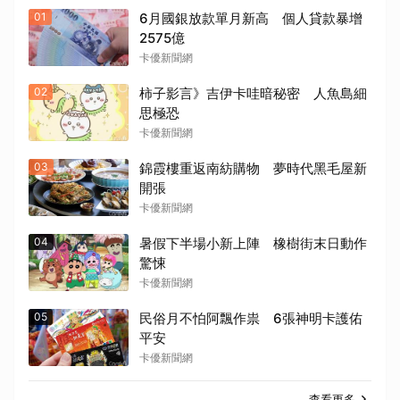
01
6月國銀放款單月新高 個人貸款暴增
2575億
卡優新聞網
02
柿子影言》吉伊卡哇暗秘密 人魚島細
思極恐
卡優新聞網
03
錦霞樓重返南紡購物 夢時代黑毛屋新
開張
卡優新聞網
04
暑假下半場小新上陣 橡樹街末日動作
驚悚
卡優新聞網
05
民俗月不怕阿飄作祟 6張神明卡護佑
平安
卡優新聞網
查看更多