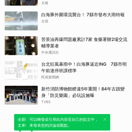
太報
白海豚外圍環流襲台！ 7縣市發布大雨特報
台視
苦茶油再爆問題廠累計7家 食藥署辦2場交流
輔導業者
中央通訊社
台北狂風暴雨中！白海豚逼近ING 7縣市明
午前達停班課標準
民視新聞網
新竹消防博物館睽違5年重開！84年古蹟變
身「防災樂園」必玩設施曝
TVBS
全新體驗！一鍵引用此內容，透過發布貼
可以轉發或引用此內容至自己的貼文中，
文來輕鬆表達個人立場。
來發表您的評論或觀點。