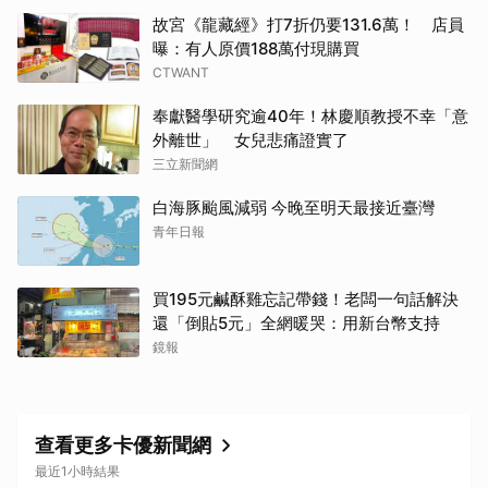
故宮《龍藏經》打7折仍要131.6萬！ 店員
曝：有人原價188萬付現購買
CTWANT
奉獻醫學研究逾40年！林慶順教授不幸「意
外離世」 女兒悲痛證實了
三立新聞網
白海豚颱風減弱 今晚至明天最接近臺灣
青年日報
買195元鹹酥雞忘記帶錢！老闆一句話解決
還「倒貼5元」全網暖哭：用新台幣支持
鏡報
查看更多卡優新聞網
最近1小時結果