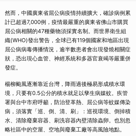
然而，中國廣東省屈公病疫情持續擴大，確診病例累
計已超過7,000例，疫情最嚴重的廣東省佛山市購買
屈公病相關的47種藥物須採實名制。而世界衛生組
織(WHO)發出警告，全球已有119個國家和地區出現
屈公病病毒傳播情況，逾半數患者會出現發燒相關症
狀，恐出現心血管、神經系統和多器官衰竭等嚴重併
發症。
楊柳颱風逐漸靠近台灣，降雨過後極易形成積水環
境，只要有0.5公分的積水就足以孳生病媒蚊。疾管
署與台中市府呼籲，防治登革熱、屈公病等蚊媒傳染
病，須落實「巡、倒、清、刷」：巡視環境、倒掉積
水、清除廢棄容器、刷洗容器內壁清除蟲卵。也別忽
略社區中的空屋、空地與廢棄工廠等高風險地點。