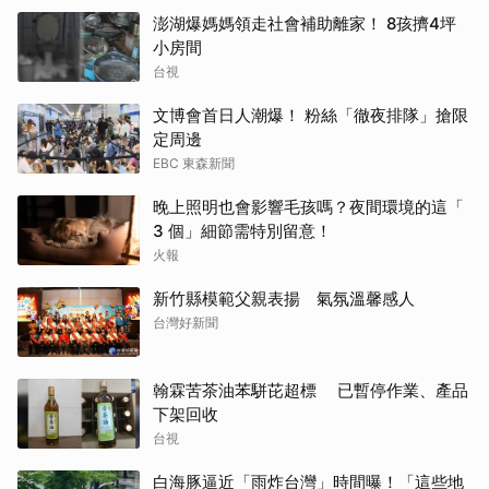
澎湖爆媽媽領走社會補助離家！ 8孩擠4坪
小房間
台視
文博會首日人潮爆！ 粉絲「徹夜排隊」搶限
定周邊
EBC 東森新聞
晚上照明也會影響毛孩嗎？夜間環境的這「
3 個」細節需特別留意！
火報
新竹縣模範父親表揚 氣氛溫馨感人
台灣好新聞
翰霖苦茶油苯駢芘超標 已暫停作業、產品
下架回收
台視
白海豚逼近「雨炸台灣」時間曝！「這些地