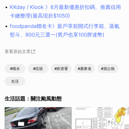
KKday / Klook 》8月最新優惠折扣碼、推薦信用
卡總整理(最高現折$1050)
foodpanda聯名卡》新戶享前開式行李箱、蒸氣
熨斗、800元三選一(舊戶也享100胖達幣)
查看原始文章
#積水
#症狀
#疾管署
#廣東省
#屈公病
生活
生活話題：關注颱風動態