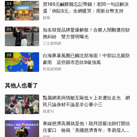
04
買195元鹹酥雞忘記帶錢！老闆一句話解決
還「倒貼5元」全網暖哭：用新台幣支持
鏡報
05
知名韓貨品牌驚爆解散！合夥人鬧翻遭控財
務糾紛 雙方聲明曝光
三立新聞網
06
白海豚暴風圈已觸北部海面！中部以北嚴防
豪雨 這些縣市恐吹9級強風
民視新聞網
其他人也看了
豔麗網美與情敵互毆低Ｖ上衣遭扯走光 網
民只論身材不論是非公審小三
鏡週刊
牽線慈濟高層就是他！跪拜證嚴法師打開信
任窗口 檢揭「美國慈濟青年」李易儒人脈
網絡
鏡報