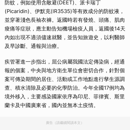
防蚊，例如使用含敵避(DEET)、派卡瑞丁
(Picaridin)、伊默克(IR3535)等有效成分的防蚊液，
並穿著淺色長袖衣褲。返國時若有發燒、頭痛、肌肉
痠痛等症狀，應主動告知機場檢疫人員，返國後14天
內如出現不適須儘速就醫，並告知旅遊史，以利醫師
及早診斷、通報與治療。
疾管署進一步指出，屈公病屬我國法定傳染病，經通
報的個案，中央與地方衛生單位會密切合作，針對個
案可傳染期間的居住、活動或工作地點進行孳生源調
查、積水清除及必要的化學防治。今年全國17例均為
境外移入，主要感染國家依序為印尼、菲律賓、斯里
蘭卡及中國廣東省，國內並無本土疫情。
廣告（請繼續閱讀本文）