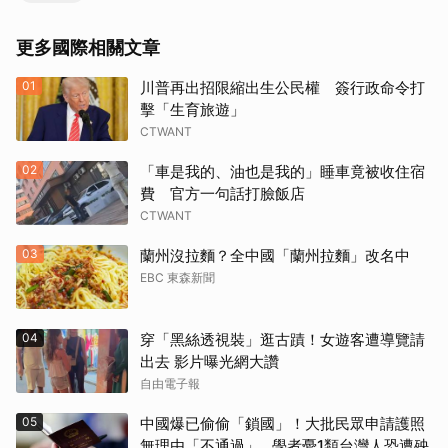
更多國際相關文章
01
川普再出招限縮出生公民權 簽行政命令打
擊「生育旅遊」
CTWANT
02
「車是我的、油也是我的」睡車竟被收住宿
費 官方一句話打臉飯店
CTWANT
03
蘭州沒拉麵？全中國「蘭州拉麵」改名中
EBC 東森新聞
04
穿「黑絲透視裝」逛古蹟！女遊客遭導覽請
出去 影片曝光網大讚
自由電子報
05
中國爆已偷偷「鎖國」！大批民眾申請護照
無理由「不通過」...學者憂1類台灣人恐遭殃