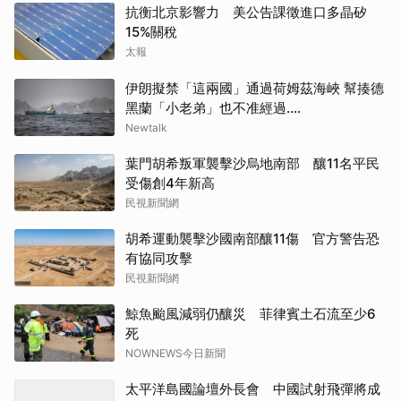
抗衡北京影響力 美公告課徵進口多晶矽
15%關稅
太報
伊朗擬禁「這兩國」通過荷姆茲海峽 幫揍德
黑蘭「小老弟」也不准經過....
Newtalk
葉門胡希叛軍襲擊沙烏地南部 釀11名平民
受傷創4年新高
民視新聞網
胡希運動襲擊沙國南部釀11傷 官方警告恐
有協同攻擊
民視新聞網
鯨魚颱風減弱仍釀災 菲律賓土石流至少6
死
NOWNEWS今日新聞
太平洋島國論壇外長會 中國試射飛彈將成