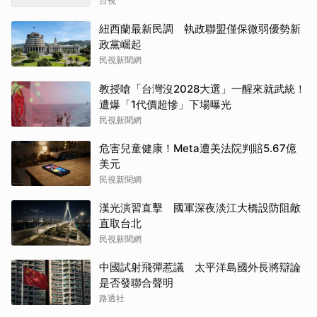
台視
紐西蘭最新民調 執政聯盟僅保微弱優勢新
政黨崛起
民視新聞網
教授嗆「台灣沒2028大選」一醒來就武統！
遭爆「1代價超慘」下場曝光
民視新聞網
危害兒童健康！Meta遭美法院判賠5.67億
美元
民視新聞網
漢光演習直擊 國軍深夜淡江大橋設防阻敵
直取台北
民視新聞網
中國試射飛彈惹議 太平洋島國外長將辯論
是否發聯合聲明
路透社