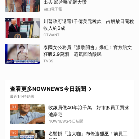
出去 影片曝光網大讚
自由電子報
取消
川普政府退還1千億美元稅款 占解放日關稅
收入約6成
CTWANT
泰國女公務員「濃妝開會」爆紅！官方貼文
狂吸2.9萬讚 霸氣回嗆酸民
TVBS
查看更多NOWNEWS今日新聞
最近1小時結果
01
收銀員做40年滾千萬 好市多員工買泳
池豪宅
NOWNEWS今日新聞
02
名醫掛「這大咖」布條遭獵巫！前員工