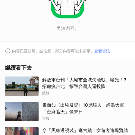
尚無內容。
內容已至結尾。請注意，部分內容可能未顯示。
查看資訊
繼續看下去
解放軍密刊「大城市全域失能戰」曝光！3
招癱瘓台北 摧毀台灣人逼投降
鏡報
畫面如〈出埃及記〉10災駭人 蝗蟲大軍
「密麻遮天」像末日
太報
穿「黑絲透視裝」逛古蹟！女遊客遭導覽請