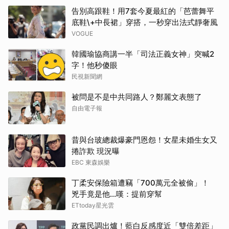
告別高跟鞋！用7套今夏最紅的「芭蕾舞平
底鞋\+中長裙」穿搭，一秒穿出法式靜奢風
VOGUE
韓國瑜協商講一半「司法正義女神」突喊2
字！他秒傻眼
民視新聞網
被問是不是中共同路人？鄭麗文表態了
自由電子報
昔與台玻總裁爆豪門恩怨！女星未婚生女又
捲詐欺 現況曝
EBC 東森娛樂
丁柔安保險箱遭竊「700萬元全被偷」！
兇手竟是他...嘆：提前穿幫
ETtoday星光雲
政黨民調出爐！藍白反感度近「雙倍差距」