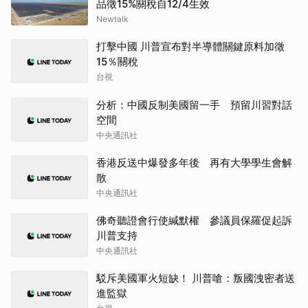
品徵15%關稅自12/4生效
Newtalk
打擊中國 川普宣布對半導體關鍵原料加徵
15％關稅
台視
分析：中國反制美國留一手 預留川習對話
空間
中央通訊社
香港反送中爆發多年後 再有大學學生會解
散
中央通訊社
佛奇聽證會行使緘默權 參議員保羅促起訴
川普支持
中央通訊社
駁斥美國軍火短缺！ 川普嗆：叛國洩密者送
進監獄