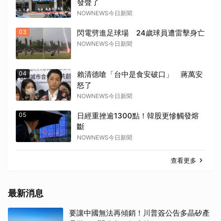
發聲了
NOWNEWS今日新聞
03
閃電劈進足球場 24歲球員遭雷擊身亡
NOWNEWS今日新聞
04
賴清德嗆「台中是食安破口」 蔣萬安
怒了
NOWNEWS今日新聞
05
日經重挫逾1300點！韓股更慘觸發熔
斷
NOWNEWS今日新聞
查看更多
最新消息
要讓中國無法再傾銷！川普簽公告多晶矽產