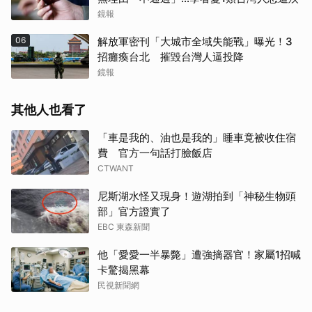
鏡報
06
解放軍密刊「大城市全域失能戰」曝光！3
招癱瘓台北 摧毀台灣人逼投降
鏡報
其他人也看了
「車是我的、油也是我的」睡車竟被收住宿
費 官方一句話打臉飯店
CTWANT
尼斯湖水怪又現身！遊湖拍到「神秘生物頭
部」官方證實了
EBC 東森新聞
他「愛愛一半暴斃」遭強摘器官！家屬1招喊
卡驚揭黑幕
民視新聞網