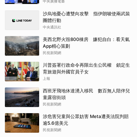
中央廣播電臺
沙烏地憂心遭雙向攻擊 指伊朗唆使兩武裝
團體行動
中央通訊社
美西北野火毀800棟房 嫌犯自白：看天氣
App精心策劃
民視新聞網
川普簽署行政命令再限出生公民權 鎖定生
育旅遊與外國官員子女
上報
西班牙飛地休達湧入移民 數百無人陪伴兒
童露宿街頭
民視新聞網
涉危害兒童與公眾妨害 Meta遭美法院判賠
逾5.6億美元
民視新聞網