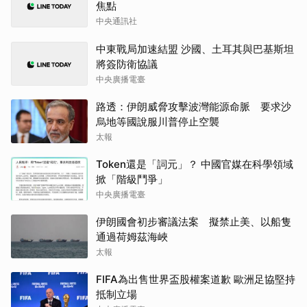
焦點
中央通訊社
中東戰局加速結盟 沙國、土耳其與巴基斯坦
將簽防衛協議
中央廣播電臺
路透：伊朗威脅攻擊波灣能源命脈 要求沙
烏地等國說服川普停止空襲
太報
Token還是「詞元」？ 中國官媒在科學領域
掀「階級鬥爭」
中央廣播電臺
伊朗國會初步審議法案 擬禁止美、以船隻
通過荷姆茲海峽
太報
FIFA為出售世界盃股權案道歉 歐洲足協堅持
抵制立場