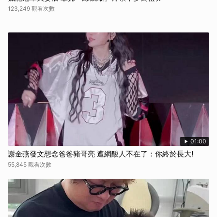
123,249 觀看次數
01:00
謝金燕發文想念爸爸豬哥亮 遭網酸人不在了：你終於長大!
55,845 觀看次數