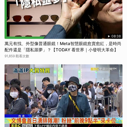
08:38
萬元有找、外型像普通眼鏡！Meta智慧眼鏡愈賣愈紅，是時尚
配件還是「隱私噩夢」？【TODAY 看世界｜小發明大革命】
91,859 觀看次數