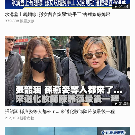
01:44
水溝蓋上曬麵線! 孫女留言炫耀"純手工"害麵線廠熄燈
379,808 觀看次數
01:05
張韶涵 孫燕姿等人都來了... 來送化妝師陳聆薇最後一程
212,039 觀看次數