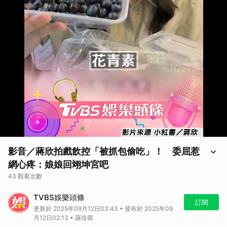
影音／蔣欣拍戲飲控「被抓包偷吃」！ 委屈惹
網心疼：娘娘回翊坤宮吧
43 觀看次數
影音／蔣欣拍戲飲控「被抓包偷吃」！ 委屈惹網心疼：娘娘回翊坤宮吧
TVBS娛樂頭條
訂閱
更新於 2025年09月12日03:43 • 發布於 2025年09
月12日02:13 • 羅佳蓉