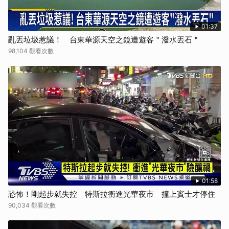
01:37
亂丟垃圾惹議！ 台東華源天空之鏡遭遊客＂潑水丟石＂
98,104 觀看次數
01:58
恐怖！剛起步就失控 特斯拉衝進光華夜市 撞上賓士才停住
90,034 觀看次數