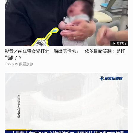
01:02
影音／納豆帶女兒打針「嚇出表情包」 依依目睹笑翻：是打
到誰了？
165,509 觀看次數