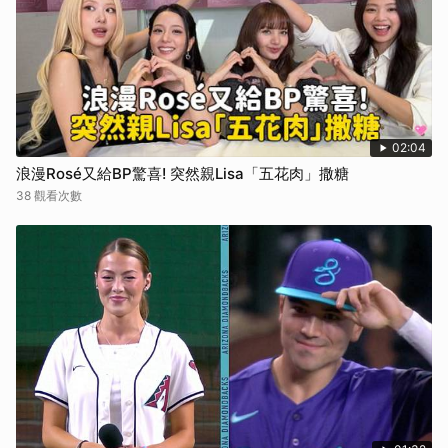
02:04
浪漫Rosé又給BP驚喜! 突然親Lisa「五花肉」撒糖
38 觀看次數