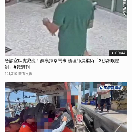
00:44
急診室臥虎藏龍！醉漢揮拳鬧事 護理師展柔術「3秒鎖喉壓
制」#鏡週刊
121,310 觀看次數