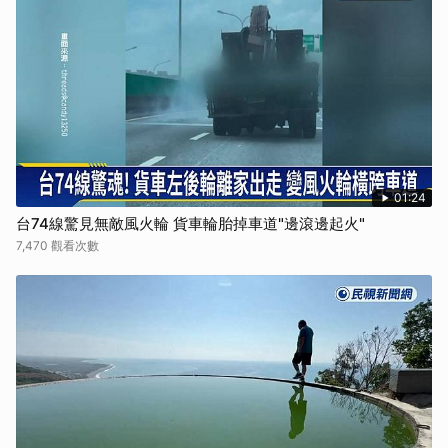
取消
01:24
台74線驚見無敵風火輪 貨車輪胎掉車道"邊滾邊起火"
7,470 觀看次數