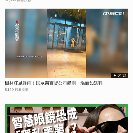
01:21
樹林狂風暴雨！民眾衝百貨公司躲雨 場面如逃難
8,149 觀看次數