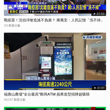
01:53
戰疫苗！沈伯洋嗆造謠不負責？ 蔣萬安：人民記憶「洗不掉」
33 觀看次數
01:51
福壽山農場"全台最高"郵局ATM 蘋果造型招牌超吸睛
45,157 觀看次數