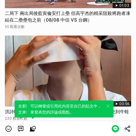
01:03
二局下 兩出局後藍寅倫安打上壘 但高宇杰的精采阻殺將跑者凍
結在二壘壘包之前（08/08 中信 VS 台鋼）
55 觀看次數
00:56
全新體驗！一鍵引用此內容，透過發布貼
可以轉發或引用此內容至自己的貼文中，
洪詩吃飯突崩潰哭到停不下來！ 玉兔歪樓笑翻：以為吃到牛蛙
文來輕鬆表達個人立場。
來發表您的評論或觀點。
230 觀看次數