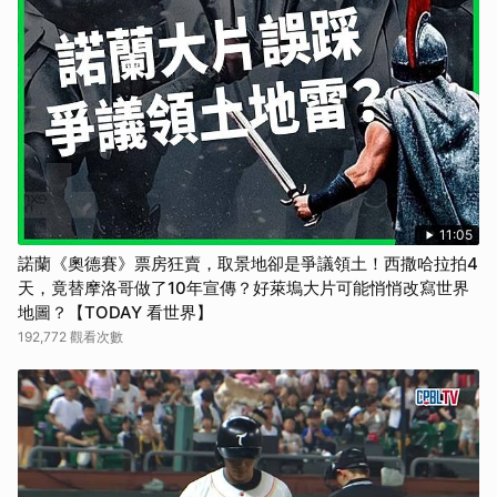
11:05
諾蘭《奧德賽》票房狂賣，取景地卻是爭議領土！西撒哈拉拍4
天，竟替摩洛哥做了10年宣傳？好萊塢大片可能悄悄改寫世界
地圖？【TODAY 看世界】
192,772 觀看次數