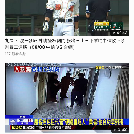
00:43
九局下 琥王發威!陳琥登板關門 投出三上三下幫助中信收下系
列賽二連勝（08/08 中信 VS 台鋼）
177 觀看次數
01:50