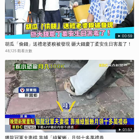
00:59
胡瓜「偷錢」送禮老婆糗被發現 砸大錢慶丁柔安生日害羞了！
48,125 觀看次數
01:57
獵龍冠軍夫妻檔 靠捕「綠鬣蜥」月領十多萬禮券