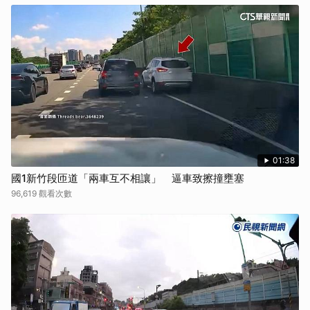
01:38
國1新竹段匝道「兩車互不相讓」 逼車致擦撞壅塞
96,619 觀看次數