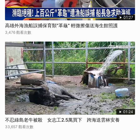
01:27
高雄外海漁船誤捕保育類"革龜" 輕微擦傷送海生館照護
3,476 觀看次數
01:24
不忍綠島老牛被殺 女志工2.5萬買下 跨海送雲林安養
33,657 觀看次數