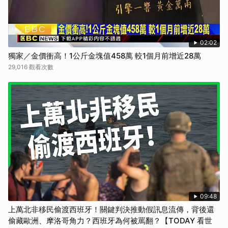
02:02
獨家／金價衝高！1公斤金塊值458萬 較1個月前增近28萬
29,016 觀看次數
09:48
上萬北非移民偷渡西班牙！關鍵判決推動假訊息流傳，背後還
偷藏歐洲、摩洛哥角力？西班牙為何被罵翻？【TODAY 看世