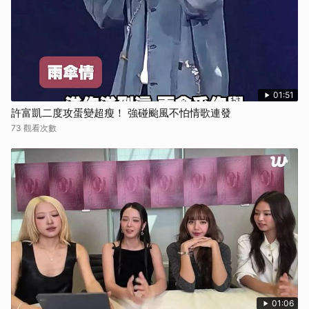
01:51
許富凱二度攻蛋變超瘦！ 強碰颱風不怕情歌連發
73 觀看次數
01:06