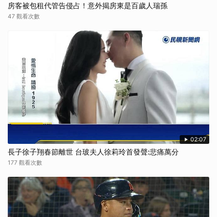
房客被包租代管告侵占！意外揭房東是百歲人瑞孫
47 觀看次數
02:07
長子徐子翔春節離世 台玻夫人徐莉玲首發聲:悲痛萬分
177 觀看次數