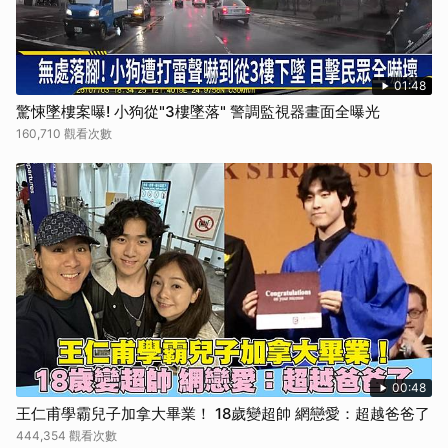
01:48
驚悚墜樓案曝! 小狗從"3樓墜落" 警調監視器畫面全曝光
160,710 觀看次數
00:48
王仁甫學霸兒子加拿大畢業！ 18歲變超帥 網戀愛：超越爸爸了
444,354 觀看次數