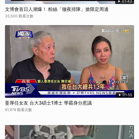
01:43
文博會首日人潮爆！ 粉絲「徹夜排隊」搶限定周邊
35,500 觀看次數
01:55
姜厚任女友 台大3碩士1博士 學霸身分惹議
61,978 觀看次數