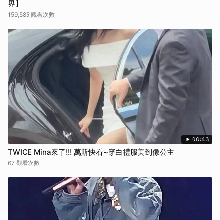
界】
159,585 觀看次數
00:43
TWICE Mina來了!!! 萬斯快看~穿白禮服美到像公主
67 觀看次數