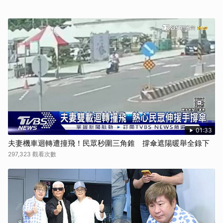
01:33
夫妻機車迴轉遭撞飛！民眾秒圍三角錐 撐傘遮陽暖舉全錄下
297,323 觀看次數