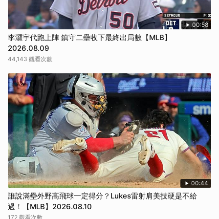
00:58
李灝宇代跑上陣 鎮守二壘收下最終出局數【MLB】
2026.08.09
44,143 觀看次數
00:44
誰說滿壘外野高飛球一定得分？Lukes雷射肩美技硬是不給
過！【MLB】2026.08.10
172 觀看次數