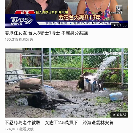
01:55
姜厚任女友 台大3碩士1博士 學霸身分惹議
160,315 觀看次數
01:24
不忍綠島老牛被殺 女志工2.5萬買下 跨海送雲林安養
124,087 觀看次數