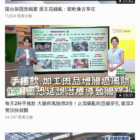
01:42
陽台裝隱形鐵窗 屋主花錢氣：鬆軟像古箏弦
11,824 觀看次數
09:31
每天2杯手搖飲 大腸癌風險增2倍！止瀉藥亂吃恐腸穿孔 腹瀉3
警訊快就醫
24,297 觀看次數