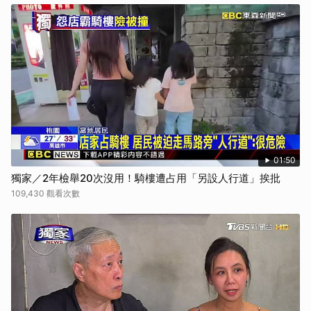
01:50
獨家／2年檢舉20次沒用！騎樓遭占用「另設人行道」挨批
109,430 觀看次數