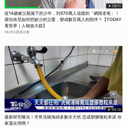
08:11
從14歲被父親拋下的少年，到570萬人追蹤的「網路老爸」！
羅伯肯尼如何把缺少的父愛，變成數百萬人的陪伴？【TODAY
看世界｜人物放大鏡】
98,659 觀看次數
04:19
最新研究曝光！市售洗碗海綿多數非天然 恐成塑膠微粒來源 你
家還在用嗎？