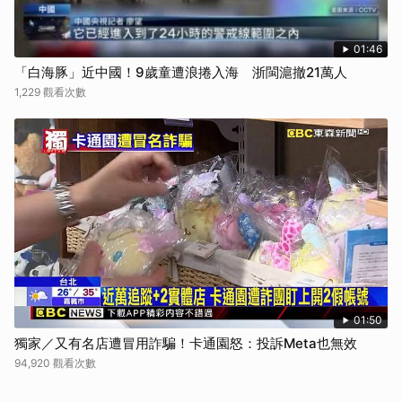
01:46
「白海豚」近中國！9歲童遭浪捲入海 浙閩滬撤21萬人
1,229 觀看次數
01:50
獨家／又有名店遭冒用詐騙！卡通園怒：投訴Meta也無效
94,920 觀看次數