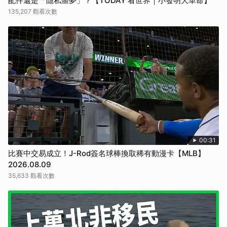
配件還是「隱私噩夢」？【TODAY 看世界｜小發明大革命】
135,207 觀看次數
00:31
比賽中交易成立！J-Rod簽名球棒換取稀有動漫卡【MLB】
2026.08.09
35,633 觀看次數