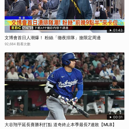
01:43
文博會首日人潮爆！ 粉絲「徹夜排隊」搶限定周邊
92,684 觀看次數
00:31
大谷翔平延長賽勝利打點 道奇終止本季最長7連敗【MLB】