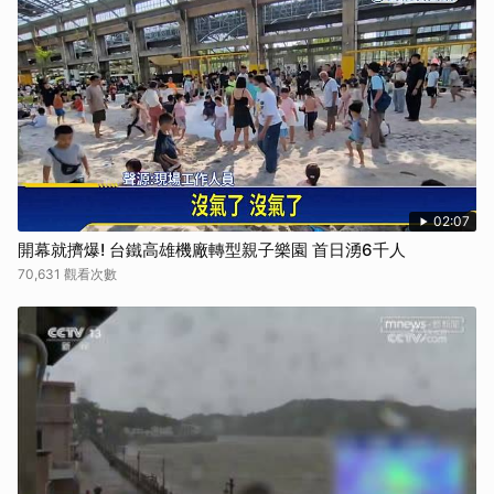
02:07
開幕就擠爆! 台鐵高雄機廠轉型親子樂園 首日湧6千人
70,631 觀看次數