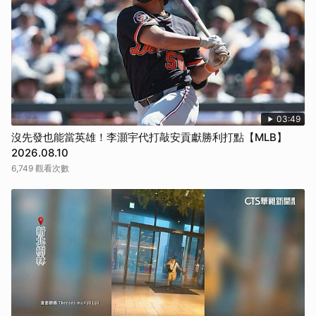
取消
03:49
沒先發也能當英雄！李灝宇代打敲安貢獻勝利打點【MLB】
2026.08.10
6,749 觀看次數