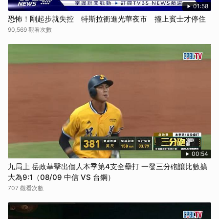
01:58
恐怖！剛起步就失控 特斯拉衝進光華夜市 撞上賓士才停住
90,569 觀看次數
00:54
九局上 岳政華擊出個人本季第4支全壘打 一發三分砲讓比數擴
大為9:1（08/09 中信 VS 台鋼）
707 觀看次數