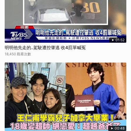
01:52
明明他先走的..駕駛遭控肇逃 收4罰單喊冤
18,450 觀看次數
00:48