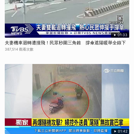
01:33
夫妻機車迴轉遭撞飛！民眾秒圍三角錐 撐傘遮陽暖舉全錄下
387,514 觀看次數
01:42