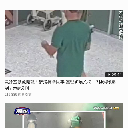
00:44
急診室臥虎藏龍！醉漢揮拳鬧事 護理師展柔術「3秒鎖喉壓
制」#鏡週刊
219,889 觀看次數