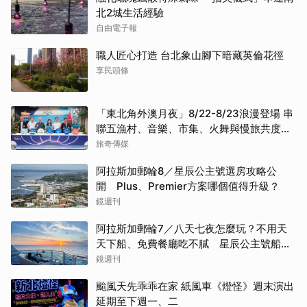
北2城生活經驗
自由電子報
職人匠心打造 台北象山腳下暗藏英倫花徑
享民頭條
「東北角外澳月夜」8/22-8/23浪漫登場 串
聯五漁村、音樂、市集、火舞與慢旅共度夏
夜
旅奇傳媒
阿拉斯加郵輪8／星辰公主號選房攻略公
開 Plus、Premier方案哪個值得升級？
鏡週刊
阿拉斯加郵輪7／八天七夜怎麼玩？不用天
天下船、免費餐廳吃不膩 星辰公主號船上
一日生活公開
鏡週刊
颱風天先乖乖在家 紙風車《燈怪》週末演出
延期至下週一、二