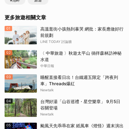
#池畔
旅遊
更多旅遊相關文章
01
高溫逛街小孩熱到暴哭 網批：家長應做好行
前規劃
LINE TODAY 討論牆
02
〈 中華旅遊 〉秋遊太平山 徜徉森林訪神秘
取消
水道
中華日報
03
睡醒直接看日出！台鐵週五限定「跨夜列
車」Threads爆紅
Newtalk
04
台灣好湯「山谷巡禮・星空樂章」 9月5日
谷關登場
Newtalk
05
颱風天先乖乖在家 紙風車《燈怪》週末演出