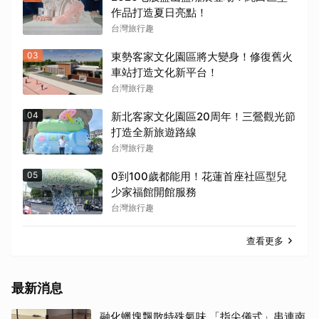
作品打造夏日亮點！
台灣旅行趣
03
東勢客家文化園區將大變身！修復舊火
車站打造文化新平台！
台灣旅行趣
04
新北客家文化園區20周年！三鶯觀光節
打造全新旅遊路線
台灣旅行趣
05
0到100歲都能用！花蓮首座社區型兒
少家福館開館服務
台灣旅行趣
查看更多
最新消息
融化蠟塊飄散特殊氣味 「指尖儀式」串連南