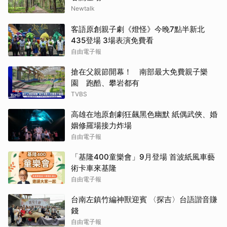
Newtalk
客語原創親子劇《燈怪》今晚7點半新北
435登場 3場表演免費看
自由電子報
搶在父親節開幕！ 南部最大免費親子樂
園 跑酷、攀岩都有
TVBS
高雄在地原創劇狂飆黑色幽默 紙偶武俠、婚
姻修羅場接力炸場
自由電子報
「基隆400童樂會」9月登場 首波紙風車藝
術卡車來基隆
自由電子報
台南左鎮竹編神獸迎賓 〈探吉〉台語諧音賺
錢
自由電子報