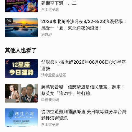
延期至下週一、二
自由電子報
06
2026東北角外澳月夜8/22-8/23浪漫登場！
感受一「夏」東北角夜的浪漫！
旅遊經
其他人也看了
父親節!小孟老師2026年08月08日(六)星座
運勢
清水孟星座塔羅
蔣萬安昔喊「信慈濟還是信民進黨」翻車！
蔡英文「這21字」神打臉
民視新聞網
從防空避難到通訊降速 美日歐等國分享台灣
韌性演習資訊
自由電子報