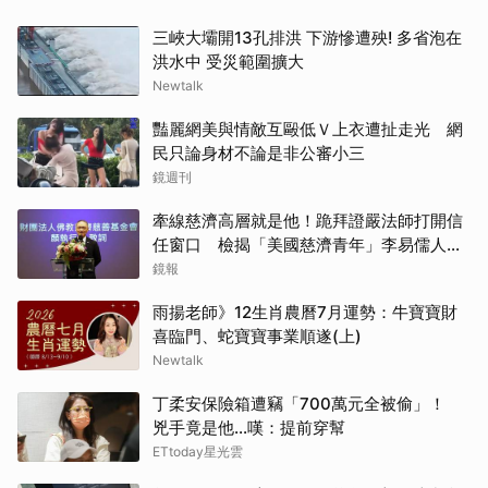
三峽大壩開13孔排洪 下游慘遭殃! 多省泡在
洪水中 受災範圍擴大
Newtalk
豔麗網美與情敵互毆低Ｖ上衣遭扯走光 網
民只論身材不論是非公審小三
鏡週刊
牽線慈濟高層就是他！跪拜證嚴法師打開信
任窗口 檢揭「美國慈濟青年」李易儒人脈
網絡
鏡報
雨揚老師》12生肖農曆7月運勢：牛寶寶財
喜臨門、蛇寶寶事業順遂(上)
Newtalk
丁柔安保險箱遭竊「700萬元全被偷」！
兇手竟是他...嘆：提前穿幫
ETtoday星光雲