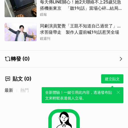
每天傳LINE關心！她2天聯絡不上25歲兒急
搭機衝東京 「聽1句話」當場心碎...結局看
哭網
鏡報
同劇演員驚覺「王凱不知道自己過世了」...
求菩薩帶走 製作人靈前喊1句話惹哭全場
鏡週刊
轉發 (0)
貼文 (0)
建立貼文
最新
熱門
全新體驗！一鍵引用此內容，透過發布貼
文來輕鬆表達個人立場。