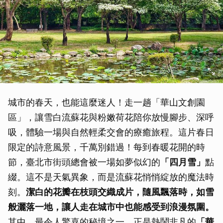
城市的春天，也能這麼迷人！走一趟「華山文創園
區」，讓雪白流蘇花與粉嫩荷花陪你放慢腳步、深呼
吸，體驗一場與自然輕柔交會的療癒旅程。這片春日
限定的詩意風景，千萬別錯過！每到春暖花開的時
節，臺北市街頭總會被一場如夢似幻的
「四月雪」
點
綴。這不是天氣異象，而是流蘇花悄悄綻放的魔法時
刻。
潔白的花瓣在枝頭交織成片，隨風飄落時，如雪
般灑落一地，讓人走在城市中也能感受到浪漫氛圍。
其中，最令人驚喜的秘境之一，正是熱鬧非凡的
「華