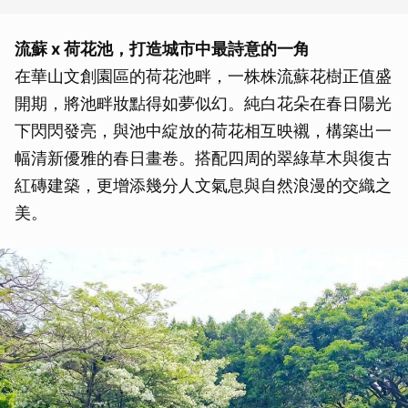
流蘇 x 荷花池，打造城市中最詩意的一角
在華山文創園區的荷花池畔，一株株流蘇花樹正值盛
開期，將池畔妝點得如夢似幻。純白花朵在春日陽光
下閃閃發亮，與池中綻放的荷花相互映襯，構築出一
幅清新優雅的春日畫卷。搭配四周的翠綠草木與復古
紅磚建築，更增添幾分人文氣息與自然浪漫的交織之
美。