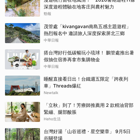
深度遊程體驗在地客庄與農村魅力
勁報
茂管處「kivangavan南島五感主題遊程」
熱烈報名中 邀請旅人深度探索屏北三鄉
中華日報
搭台灣好行低碳暢玩小琉球！ 鵬管處推出暑
假抽住宿券再拿市集購物金
中華日報
睡醒直接看日出！台鐵週五限定「跨夜列
車」Threads爆紅
Newtalk
「立秋」到了！芳療師推薦用 2 款精油背部
緊繃、腿部酸脹
Heho生活
台灣好湯「山谷巡禮・星空樂章」 9月5日
谷關登場