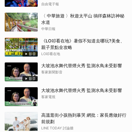
自由電子報
〈 中華旅遊 〉秋遊太平山 徜徉森林訪神秘
水道
中華日報
《LO叩看在地》暑假不知道去哪玩?美食、
親子景點全攻略
影音
LO叩看在地
大坡池水舞代替煙火秀 監測水鳥未受影響
客家新聞影音
影音
大坡池水舞代替煙火秀 監測水鳥未受影響
客家電視
高溫逛街小孩熱到暴哭 網批：家長應做好行
前規劃
LINE TODAY 討論牆