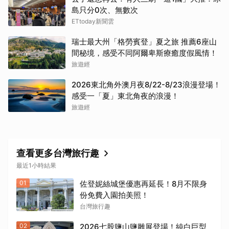
島只分0次、無數次
ETtoday新聞雲
瑞士最大州「格勞賓登」夏之旅 推薦6座山
間秘境，感受不同阿爾卑斯療癒度假風情！
旅遊經
2026東北角外澳月夜8/22-8/23浪漫登場！
感受一「夏」東北角夜的浪漫！
旅遊經
查看更多台灣旅行趣
最近1小時結果
01
佐登妮絲城堡優惠再延長！8月不限身
份免費入園拍美照！
台灣旅行趣
02
2026七股鹽山鹽雕展登場！純白巨型