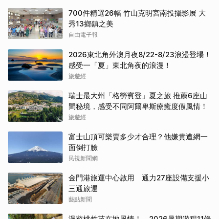
700件精選26幅 竹山克明宮南投攝影展 大
秀13鄉鎮之美
自由電子報
2026東北角外澳月夜8/22-8/23浪漫登場！
感受一「夏」東北角夜的浪漫！
旅遊經
瑞士最大州「格勞賓登」夏之旅 推薦6座山
間秘境，感受不同阿爾卑斯療癒度假風情！
旅遊經
富士山頂可樂賣多少才合理？他嫌貴遭網一
面倒打臉
民視新聞網
金門港旅運中心啟用 通力27座設備支援小
三通旅運
藝點新聞
漫遊桃竹苗在地風情！ 2026暑期遊程11條