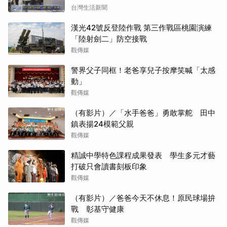
台灣生活新聞
漢光42號反登陸作戰 第三作戰區桃園演練
「陸射劍二」防空接戰
觀傳媒
警界父子同框！老爸享兒子按摩笑喊「太感
動」
觀傳媒
（有影片）／「水手爸爸」勇敢掌舵 田中
鎮表揚24模範父親
觀傳媒
精誠中學特色課程成果發表 學生多元才藝
打破只會讀書刻板印象
觀傳媒
（有影片）／爸爸今天不休息！原民球場拚
戰 彰基守健康
觀傳媒