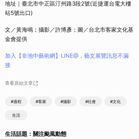
地址｜臺北市中正區汀州路3段2號(近捷運台電大樓
站5號出口)
文／黃海鳴；攝影／許博彥；圖／台北市客家文化基
金會提供
加入【非池中藝術網】LINE@，藝文展覽訊息不漏
接
查看原始文章
#過程
#客家
#攝影
#社會
#文化
生活
生活話題：關注颱風動態