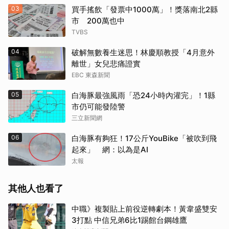
03
買手搖飲「發票中1000萬」！獎落南北2縣
市 200萬也中
TVBS
04
破解無數養生迷思！林慶順教授「4月意外
離世」女兒悲痛證實
EBC 東森新聞
05
白海豚最強風雨「恐24小時內灌完」！1縣
市仍可能發陸警
三立新聞網
06
白海豚有夠狂！17公斤YouBike「被吹到飛
起來」 網：以為是AI
太報
其他人也看了
中職》複製貼上前役逆轉劇本！黃韋盛雙安
3打點 中信兄弟6比1踢館台鋼雄鷹