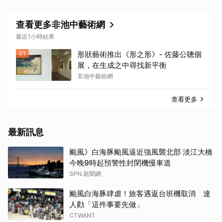
查看更多非池中藝術網
最近1小時結果
01
形狀藝術推出《形之形》- 佐藤公聰個
展，在生成之中尋找新平衡
非池中藝術網
查看更多
最新訊息
颱風》白海豚颱風逼近強風襲北部 淡江大橋
今晚9時起預警性封閉機慢車道
SPN.新聞網
颱風白海豚肆虐！旅客遇返台班機取消 達
人勸「這件事要先做」
CTWANT