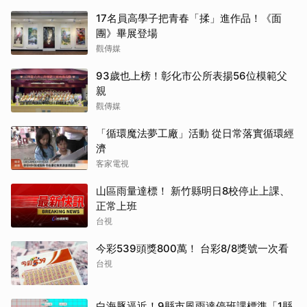
17名員高學子把青春「揉」進作品！《面
團》畢展登場
觀傳媒
93歲也上榜！彰化市公所表揚56位模範父
親
觀傳媒
「循環魔法夢工廠」活動 從日常落實循環經
濟
客家電視
山區雨量達標！ 新竹縣明日8校停止上課、
正常上班
台視
今彩539頭獎800萬！ 台彩8/8獎號一次看
台視
白海豚逼近！9縣市風雨達停班課標準「1縣