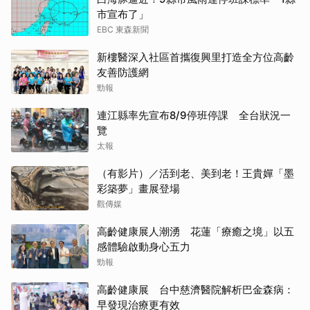
市宣布了」
EBC 東森新聞
新樓醫深入社區首攜復興里打造全方位高齡
友善防護網
勁報
連江縣率先宣布8/9停班停課 全台狀況一
覽
太報
（有影片）／活到老、美到老！王貴嬋「墨
彩築夢」畫展登場
觀傳媒
高齡健康展人潮湧 花蓮「療癒之境」以五
感體驗啟動身心五力
勁報
高齡健康展 台中慈濟醫院解析巴金森病：
早發現治療更有效