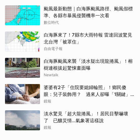
颱風最新動態｜白海豚颱風路徑、颱風假標
準、各縣市暴風侵襲機率一次看
數位時代
白海豚來了！7縣市大雨特報 雷達回波驚見
北台灣「被罩住」
自由電子報
白海豚颱風來襲「淡水疑出現龍捲風」！榕
樹連根拔起驚悚畫面曝
Newtalk
婆婆有2子「住院要媳婦輪照」！鄉民傻
眼：兒子裝飾用？ 過來人卻曝「1關鍵」才
做決定
鏡報
淡水驚見「超大龍捲風」！居民目擊嚇壞
了 已釀災情…氣象署這樣說
鏡報