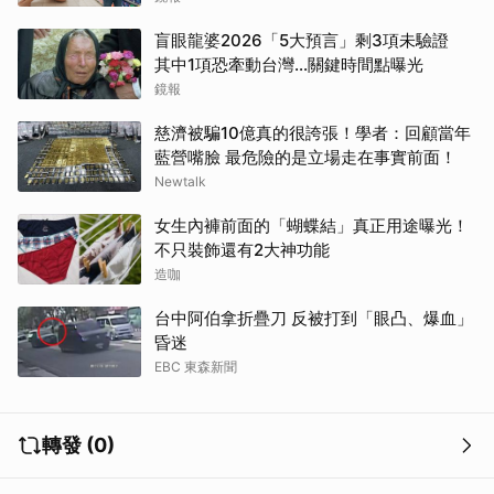
盲眼龍婆2026「5大預言」剩3項未驗證
其中1項恐牽動台灣...關鍵時間點曝光
鏡報
慈濟被騙10億真的很誇張！學者：回顧當年
藍營嘴臉 最危險的是立場走在事實前面！
Newtalk
女生內褲前面的「蝴蝶結」真正用途曝光！
不只裝飾還有2大神功能
造咖
台中阿伯拿折疊刀 反被打到「眼凸、爆血」
昏迷
EBC 東森新聞
轉發 (0)