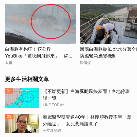
白海豚有夠狂！17公斤
因應白海豚颱風 北水分署全
YouBike「被吹到飛起來」 網：
防颱緊急應變機制
以為是AI
太報
觀傳媒
更多生活相關文章
01
【不斷更新】白海豚颱風挾豪雨！各地停班
課一覽
LINE TODAY
02
奉獻醫學研究逾40年！林慶順教授不幸「意
外離世」 女兒悲痛證實了
三立新聞網