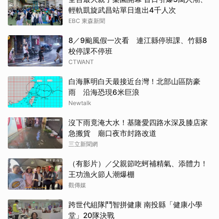
輕軌凱旋武昌站單日進出4千人次
EBC 東森新聞
8／9颱風假一次看 連江縣停班課、竹縣8
校停課不停班
CTWANT
白海豚明白天最接近台灣！北部山區防豪
雨 沿海恐現6米巨浪
Newtalk
沒下雨竟淹大水！基隆愛四路水深及膝店家
急搬貨 廟口夜市封路改道
三立新聞網
（有影片）／父親節吃蚵補精氣、添體力！
王功漁火節人潮爆棚
觀傳媒
跨世代組隊鬥智拼健康 南投縣「健康小學
堂」20隊決戰