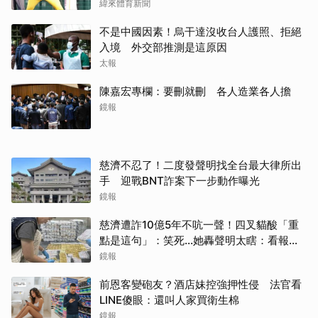
緯來體育新聞
不是中國因素！烏干達沒收台人護照、拒絕
入境 外交部推測是這原因
太報
陳嘉宏專欄：要刪就刪 各人造業各人擔
鏡報
慈濟不忍了！二度發聲明找全台最大律所出
手 迎戰BNT詐案下一步動作曝光
鏡報
慈濟遭詐10億5年不吭一聲！四叉貓酸「重
點是這句」：笑死...她轟聲明太瞎：看報紙
才知被騙
鏡報
前恩客變砲友？酒店妹控強押性侵 法官看
LINE傻眼：還叫人家買衛生棉
鏡報