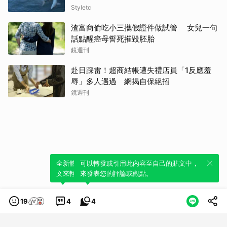
Styletc
渣富商偷吃小三攜假證件做試管 女兒一句
話點醒癌母誓死摧毀胚胎
鏡週刊
赴日踩雷！超商結帳遭失禮店員「1反應羞
辱」多人遇過 網揭自保絕招
鏡週刊
全新體驗！一鍵引用此內容，透過發布貼
可以轉發或引用此內容至自己的貼文中，
文來輕鬆表達個人立場。
來發表您的評論或觀點。
19
4
4
類別