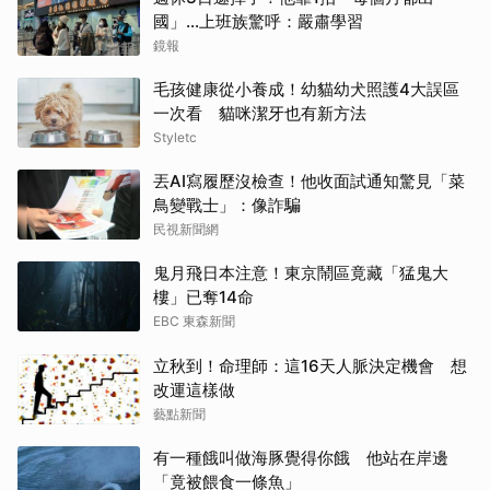
國」...上班族驚呼：嚴肅學習
鏡報
毛孩健康從小養成！幼貓幼犬照護4大誤區
一次看 貓咪潔牙也有新方法
Styletc
丟AI寫履歷沒檢查！他收面試通知驚見「菜
鳥變戰士」：像詐騙
民視新聞網
鬼月飛日本注意！東京鬧區竟藏「猛鬼大
樓」已奪14命
EBC 東森新聞
立秋到！命理師：這16天人脈決定機會 想
改運這樣做
藝點新聞
有一種餓叫做海豚覺得你餓 他站在岸邊
「竟被餵食一條魚」