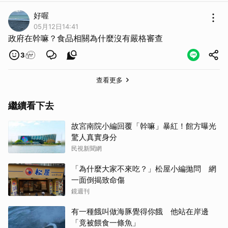
好喔
05月12日14:41
政府在幹嘛？食品相關為什麼沒有嚴格審查
3
查看更多
繼續看下去
故宮南院小編回覆「幹嘛」暴紅！館方曝光
驚人真實身分
民視新聞網
「為什麼大家不來吃？」松屋小編拋問 網
一面倒揭致命傷
鏡週刊
有一種餓叫做海豚覺得你餓 他站在岸邊
「竟被餵食一條魚」