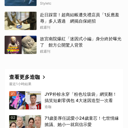
Styletc
赴日踩雷！超商結帳遭失禮店員「1反應羞
辱」多人遇過 網揭自保絕招
鏡週刊
故宮南院爆紅「迷因式小編」身分終於曝光
了 館方公開驚人背景
鏡週刊
查看更多造咖
最近1小時結果
01
JYP朴軫永穿「粉色垃圾袋」網笑翻！
搞笑短劇零偶包 4大迷因造型一次看
造咖
02
71歲姜厚任認愛小24歲童芯！七世情緣
掀議、她小一就寫信示愛