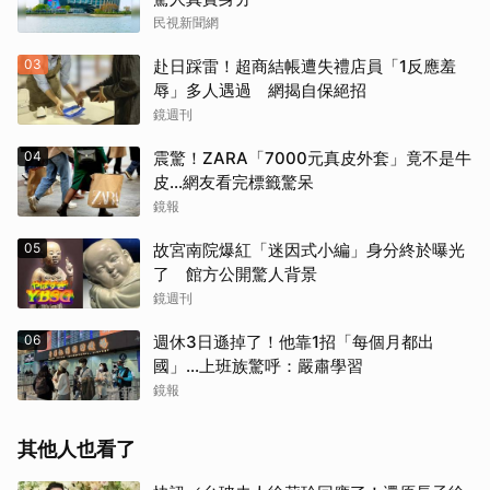
民視新聞網
03
赴日踩雷！超商結帳遭失禮店員「1反應羞
辱」多人遇過 網揭自保絕招
鏡週刊
04
震驚！ZARA「7000元真皮外套」竟不是牛
皮...網友看完標籤驚呆
鏡報
05
故宮南院爆紅「迷因式小編」身分終於曝光
了 館方公開驚人背景
鏡週刊
06
週休3日遜掉了！他靠1招「每個月都出
國」...上班族驚呼：嚴肅學習
鏡報
其他人也看了