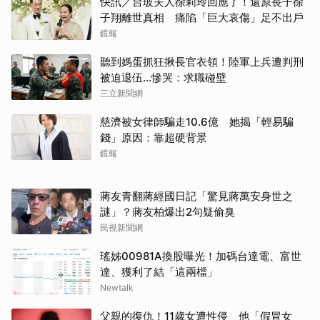
快訊／台玻夫人徐莉玲回應了！還原長子徐
子翔離世真相 痛陷「巨大哀傷」足不出戶
鏡報
聽到媽蛋抓狂揪長官衣領！陸軍上兵遭判刑
被迫退伍…慘哭：求職碰壁
三立新聞網
慈濟被女律師騙走10.6億 她揭「輕易騙
錢」原因：靠超硬背景
鏡報
蔣友青翻蔣經國日記「驚見蔣萬安身世之
謎」？蔣友柏爆出2句疑偷臭
民視新聞網
瑤姊00981A換股曝光！加碼台達電、富世
達、獲利了結「這兩檔」
Newtalk
父親的復仇！11歲女遭性侵 他「假冒女