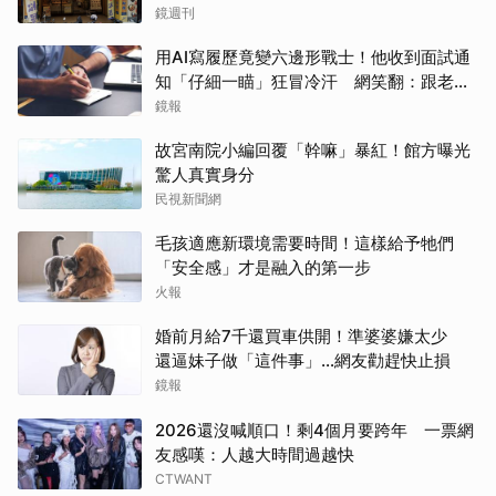
鏡週刊
用AI寫履歷竟變六邊形戰士！他收到面試通
知「仔細一瞄」狂冒冷汗 網笑翻：跟老闆
禮尚往來
鏡報
故宮南院小編回覆「幹嘛」暴紅！館方曝光
驚人真實身分
民視新聞網
毛孩適應新環境需要時間！這樣給予牠們
「安全感」才是融入的第一步
火報
婚前月給7千還買車供開！準婆婆嫌太少
還逼妹子做「這件事」…網友勸趕快止損
鏡報
2026還沒喊順口！剩4個月要跨年 一票網
友感嘆：人越大時間過越快
CTWANT