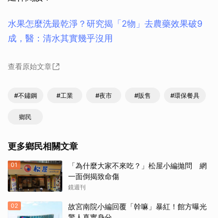
水果怎麼洗最乾淨？研究揭「2物」去農藥效果破9
成，醫：清水其實幾乎沒用
查看原始文章
#不鏽鋼
#工業
#夜市
#販售
#環保餐具
鄉民
更多鄉民相關文章
01
「為什麼大家不來吃？」松屋小編拋問 網
一面倒揭致命傷
鏡週刊
02
故宮南院小編回覆「幹嘛」暴紅！館方曝光
驚人真實身分