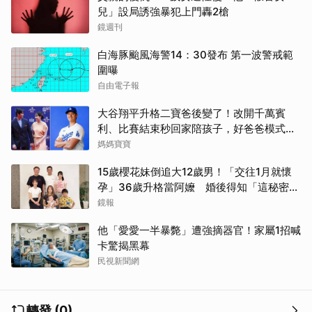
兒」設局誘強暴犯上門轟2槍
鏡週刊
白海豚颱風海警14：30發布 第一波警戒範
圍曝
自由電子報
大谷翔平升格二寶爸後變了！改開千萬賓
利、比賽結束秒回家陪孩子，好爸爸模式全
開
媽媽寶寶
15歲櫻花妹倒追大12歲男！「交往1月就懷
孕」36歲升格當阿嬤 婚後得知「這秘密」
傻眼了
鏡報
他「愛愛一半暴斃」遭強摘器官！家屬1招喊
卡驚揭黑幕
民視新聞網
轉發 (0)