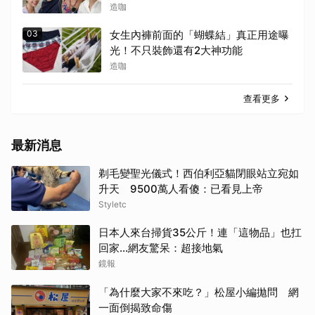
造咖
03
女生內褲前面的「蝴蝶結」真正用途曝
光！不只裝飾還有2大神功能
造咖
查看更多
最新消息
剃毛變聖光儀式！西伯利亞貓閉眼站立宛如
升天 9500萬人看傻：已看見上帝
Styletc
日本人來台掃貨35公斤！連「這物品」也扛
回家...網友驚呆：超接地氣
鏡報
「為什麼大家不來吃？」松屋小編拋問 網
一面倒揭致命傷