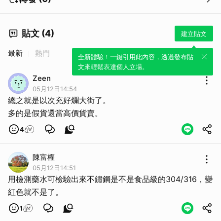
貼文 (4)
建立貼文
最新
熱門
全新體驗！一鍵引用此內容，透過發布貼
文來輕鬆表達個人立場。
Zeen
05月12日14:54
總之就是以次充好爛大街了。
多的是假貨還當高價貨賣。
4
陳富權
05月12日14:51
用檢測藥水可檢驗出來不鏽鋼是不是食品級的304/316，變
紅色就不是了。
1