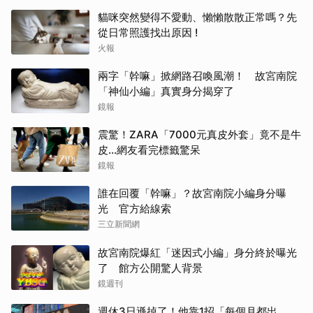
貓咪突然變得不愛動、懶懶散散正常嗎？先
從日常照護找出原因 !
火報
兩字「幹嘛」掀網路召喚風潮！ 故宮南院
「神仙小編」真實身分揭穿了
鏡報
震驚！ZARA「7000元真皮外套」竟不是牛
皮...網友看完標籤驚呆
鏡報
誰在回覆「幹嘛」？故宮南院小編身分曝
光 官方給線索
三立新聞網
故宮南院爆紅「迷因式小編」身分終於曝光
了 館方公開驚人背景
鏡週刊
週休3日遜掉了！他靠1招「每個月都出