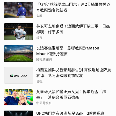
「從第1球就要拿出鬥志」連2天搞砸救援道
奇教頭點名終結者
太報
林安可左膝傷退！遭西武獅下放二軍 日媒
感嘆：好事多磨
鏡報
友誼賽傷退引憂 曼聯教頭對Mason
Mount傷勢持謹慎
民視新聞網
梅西返國與父親豪爾赫告別 阿根廷足協降旗
哀悼、邁阿密國際賽前默哀
台視
黃春雄父親節曬正妹女兒！憶瓊斯盃「鐵
拳」 遭虧台版巨石強森
中天電視台
UFC格鬥之夜澳洲新星Salkilld首局裸絞