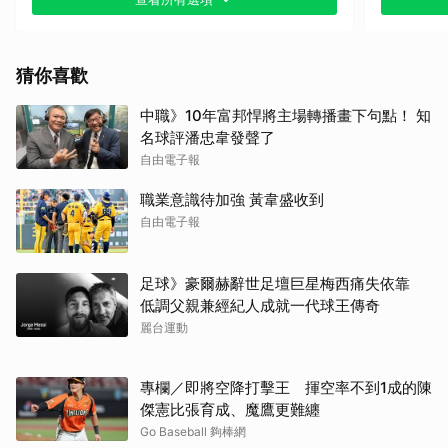
其他（歡迎貼文分享）
猜你喜歡
中職》10年富邦悍將主場轉播畫下句點！ 知
名球評潘忠韋發聲了
自由電子報
職業意識待加強 黃韋盛收到
自由電子報
足球》豪爾赫辭世足壇巨星梅西痛失依靠
低調父親兼經紀人成就一代球王傳奇
麗台運動
專欄／即將空降打擊王 揮空率不到1成的陳
傑憲比張育成、魔鷹更難纏
Go Baseball 夠棒網