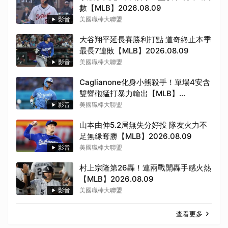
數【MLB】2026.08.09
影音
美國職棒大聯盟
大谷翔平延長賽勝利打點 道奇終止本季
最長7連敗【MLB】2026.08.09
影音
美國職棒大聯盟
Caglianone化身小熊殺手！單場4安含
雙響砲猛打暴力輸出【MLB】
2026.08.09
影音
美國職棒大聯盟
山本由伸5.2局無失分好投 隊友火力不
足無緣奪勝【MLB】2026.08.09
影音
美國職棒大聯盟
村上宗隆第26轟！連兩戰開轟手感火熱
【MLB】2026.08.09
影音
美國職棒大聯盟
查看更多