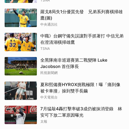
TSNA
羅戈8局失1分優質先發 兄弟系列賽橫掃雄
鷹(圖)
中央通訊社
中職》台鋼守備失誤讓對手抓著打 中信兄弟
在澄清湖橫掃雄鷹
TSNA
全黑隊南非巡迴賽第二戰變陣 Luke
Jacobson 首任隊長
民視新聞網
夏和熙備賽HYROX挑戰極限！曝「痛到像
被卡車撞」操到雙手長繭
中天電視台
7月猛敲4轟打擊率破3成仍被抹消登錄 林
安可下放二軍原因曝光
太報