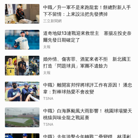
中職／升一軍不是來跑龍套！餅總對新人手
下不留情：上來設法把先發擠掉
三立新聞網
道奇地獄13連戰迎來救世主 塞揚左投史奈
爾先發日期確定了
太報
婚外情、傷害罪、酒駕來者不拒 新北國王
打造「問題球員」軍團不遺餘力
太報
中職》離開富邦悍將球評工作有原因！ 潘忠
韋：對棒球熱愛不會改變
TSNA
中職》白海豚颱風大雨影響！ 桃園球場樂天
桃猿與味全龍之戰延賽
TSNA
中職》去年游擊今年轉戰二壘變穩 林澤彬