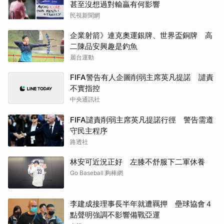
甚至沒想過對輸贏有何影響
民視新聞網
企業射箭》連克奧運銀牌、世界盃銅牌 高
二陳品安興趣是釣魚
麗台運動
FIFA警告有人企圖削弱主席英凡提諾 譴責
不實指控
中央通訊社
FIFA譴責削弱主席英凡提諾行徑 警告需遵
守民主程序
路透社
林安可近況正好 左膝不舒服下二軍休養
Go Baseball 夠棒網
李建成接理事長半年就遭羈押 壘球協會４
點聲明強調不影響備戰亞運