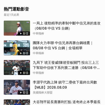
熱門運動影音
最近1天結果
一局上 後勁精準的牽制中斷中信兄弟的進攻
（08/08 中信 VS 台鋼）
取消
影音
中華職棒
團隊火力串聯 中信兄弟再勝台鋼雄鷹｜
08/08 中信 VS 台鋼｜全場精華
影音
中華職棒
九局下 琥王發威!陳琥登板關門 投出三上三
下幫助中信收下系列賽二連勝（08/08 中信
VS 台鋼）
影音
中華職棒
李灝宇代跑上陣 鎮守二壘收下最終出局數
【MLB】2026.08.09
影音
美國職棒大聯盟
大谷翔平延長賽勝利打點 道奇終止本季最長