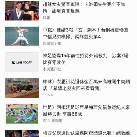
超辣女友驚喜獻唱！卡洛爾先生完全不知
情 甜曝真實反應
鏡報
中職》連續3戰「玄」劇本！台鋼雄鷹慘遭
中信兄弟橫掃、兩隊並列第4
自由電子報
韓足協爆15年前性招待外籍裁判 涉案7場
比賽零敗仗
中央通訊社
棒球》衣思訓花退休金百萬來高雄開牛肉麵
店 「希望老朋友回來看看我」
TSNA
世足》阿根廷足球巨星梅西父親兼經紀人豪
爾赫去世 享壽68歲
SPN.新聞網
梅西父親過世缺席邁阿密國際比賽！總教練