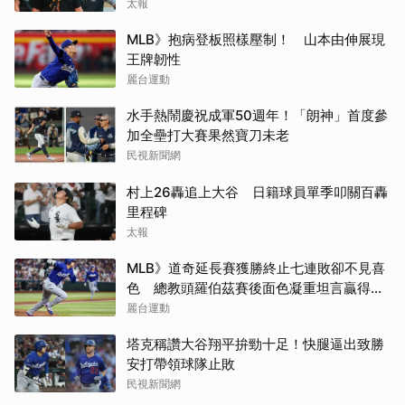
太報
MLB》抱病登板照樣壓制！ 山本由伸展現
王牌韌性
麗台運動
水手熱鬧慶祝成軍50週年！「朗神」首度參
加全壘打大賽果然寶刀未老
民視新聞網
村上26轟追上大谷 日籍球員單季叩關百轟
里程碑
太報
MLB》道奇延長賽獲勝終止七連敗卻不見喜
色 總教頭羅伯茲賽後面色凝重坦言贏得辛
苦
麗台運動
塔克稱讚大谷翔平拚勁十足！快腿逼出致勝
安打帶領球隊止敗
民視新聞網