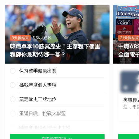
9天後結束
5.5K人已投
21天後結束
韓職單季10勝寫歷史！王彥程下個里
中職A
程碑你最期待哪一幕？
全面電
保持整季健康出賽
挑戰年度個人獎項
奠定隊史王牌地位
美職模
決，爭
重返日職、挑戰大聯盟
國際賽擔綱台灣王牌主投
查看所有選項