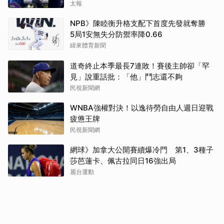
太報
NPB》陳睦衡升格支配下首度先發就奪勝
5局1安無失分防禦率降0.66
緯來體育新聞
道奇終止本季最長7連敗！賽後主帥卻「罕
見」說重話批：「他」鬥志還不夠
民視新聞網
WNBA強權對決！以逸待勞自由人週日迎戰
疲憊王牌
民視新聞網
網球》加拿大公開賽續爆冷門 第1、3種子
莎芭蓮卡、佩古拉同日16強出局
麗台運動