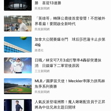
勝 喜迎13連勝
民視新聞網
「英雄哥」轉隊公鹿後首度發聲！不想被外
界看扁！要開啟全新時代
民視新聞網
加拿大公開賽爆冷門 球后莎芭蓮卡止步第
4輪
路透社
日職／林安可7月3成打擊率4轟卻突遭抹
消 日媒爆下二軍背後原因
三立新聞網
MLB／圓夢當天使！Meckler率隊力拼馬林
魚爭系列賽勝
民視新聞網
人氣反派登場洲際！魔人啾啾配音員于正昇
將為中信兄弟主題日開球