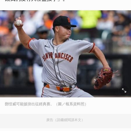
鄧愷威可能披掛出征經典賽。（圖／報系資料照）
廣告（請繼續閱讀本文）