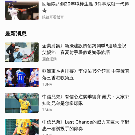
回顧陽岱鋼20年職棒生涯 3件事成就一代傳
奇
眼鏡哥看體育
最新消息
企業射箭》新濠建設風佑築開季8連勝慶祝
父親節 賽夏射手暑假返鄉學族語
麗台運動
亞洲東區男排賽》李俊佑15分領軍 中華隊直
落三香港收第五
TSNA
中信兄弟》有信心逆襲季後賽 羅戈：大家都
知道兄弟是怎樣球隊
TSNA
中信兄弟》Last Chance的威力真巨大 平野
惠一稱讚投手的節奏