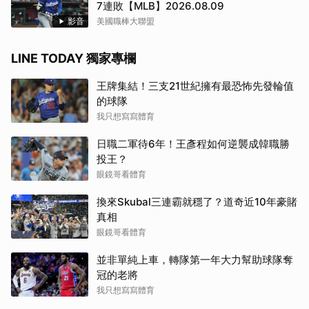
7連敗【MLB】2026.08.09
影音
美國職棒大聯盟
LINE TODAY 獨家專欄
王牌集結！三支21世紀擁有最恐怖先發輪值
的球隊
我只想寫寫體育
日職二軍待6年！王彥程如何逆襲成韓職勝
投王？
眼鏡哥看體育
換來Skubal三連霸就穩了？道奇近10年豪賭
真相
眼鏡哥看體育
並非單純上車，轉隊第一年大力幫助球隊奪
冠的老將
我只想寫寫體育