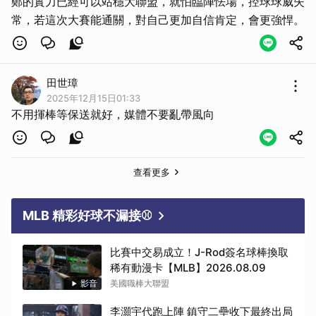
鄭的實力已經可以站穩大聯盟，就怕臨陣怯場，控球球威失
常，若這次大賽能通關，對自己更加自信肯定，會更強悍。
田世璋
2025年12月15日01:33
不用揮棒等保送就好，媒體不要亂帶風向
查看更多
MLB 精彩好球不漏接⚾
比賽中交易成立！J-Rod簽名球棒換取
稀有動漫卡【MLB】2026.08.09
影音
美國職棒大聯盟
李灝宇代跑上陣 鎮守二壘收下最終出局