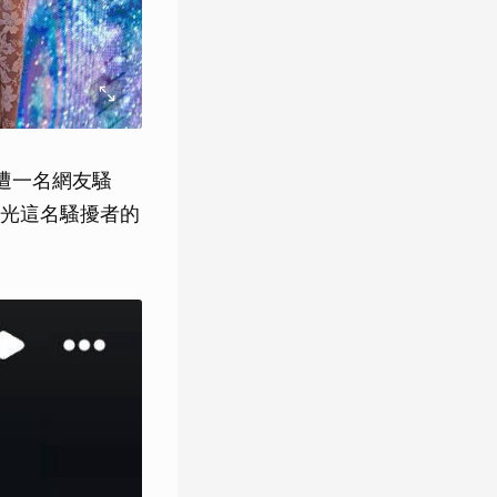
遭一名網友騷
光這名騷擾者的