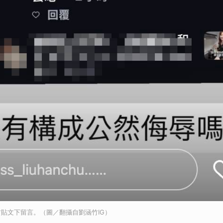
貼文下留言。（圖／翻攝自劉涵竹IG）