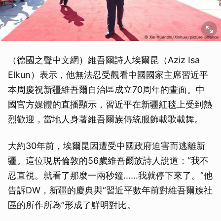
（德國之聲中文網）維吾爾詩人埃爾昆（Aziz Isa
Elkun）表示，他無法忍受觀看中國國家主席習近平
本周慶祝新疆維吾爾自治區成立70周年的畫面。中
國官方媒體的直播顯示，習近平在新疆紅毯上受到熱
烈歡迎，當地人身著維吾爾族傳統服飾載歌載舞。
大約30年前，埃爾昆因遭受中國政府迫害而逃離新
疆。這位現居倫敦的56歲維吾爾族詩人說道：“我不
忍直視。就看了那麼一兩秒鐘……我就停下來了。”他
告訴DW，新疆的慶典與“習近平數年前對維吾爾族社
區的所作所為”形成了鮮明對比。