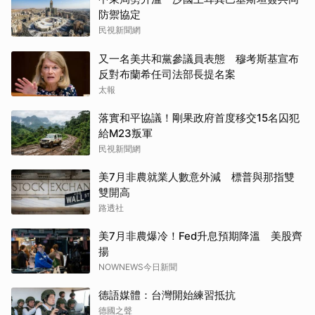
防禦協定
民視新聞網
又一名美共和黨參議員表態 穆考斯基宣布
反對布蘭希任司法部長提名案
太報
落實和平協議！剛果政府首度移交15名囚犯
給M23叛軍
民視新聞網
美7月非農就業人數意外減 標普與那指雙
雙開高
路透社
美7月非農爆冷！Fed升息預期降溫 美股齊
揚
NOWNEWS今日新聞
德語媒體：台灣開始練習抵抗
德國之聲