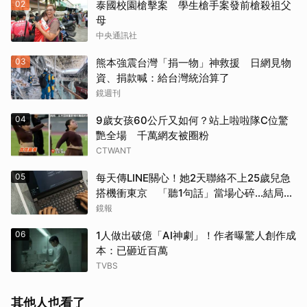
02
泰國校園槍擊案 學生槍手案發前槍殺祖父
母
中央通訊社
03
熊本強震台灣「捐一物」神救援 日網見物
資、捐款喊：給台灣統治算了
鏡週刊
04
9歲女孩60公斤又如何？站上啦啦隊C位驚
艷全場 千萬網友被圈粉
CTWANT
05
每天傳LINE關心！她2天聯絡不上25歲兒急
搭機衝東京 「聽1句話」當場心碎...結局看
哭網
鏡報
06
1人做出破億「AI神劇」！作者曝驚人創作成
本：已砸近百萬
TVBS
其他人也看了