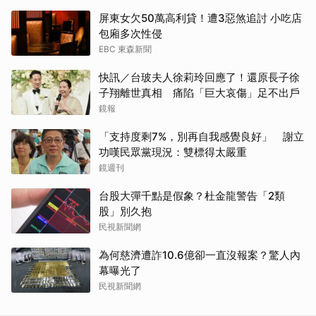
屏東女欠50萬高利貸！遭3惡煞追討 小吃店
包廂多次性侵
EBC 東森新聞
快訊／台玻夫人徐莉玲回應了！還原長子徐
子翔離世真相 痛陷「巨大哀傷」足不出戶
鏡報
「支持度剩7%，別再自我感覺良好」 謝立
功嘆民眾黨現況：雙標得太嚴重
鏡週刊
台股大彈千點是假象？杜金龍警告「2類
股」別久抱
民視新聞網
為何慈濟遭詐10.6億卻一直沒報案？驚人內
幕曝光了
民視新聞網