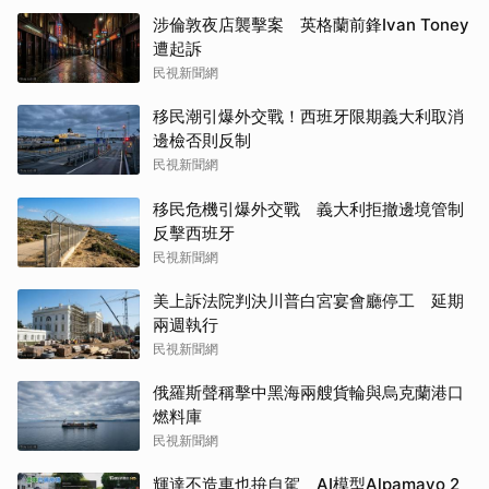
涉倫敦夜店襲擊案 英格蘭前鋒Ivan Toney
遭起訴
民視新聞網
移民潮引爆外交戰！西班牙限期義大利取消
邊檢否則反制
民視新聞網
移民危機引爆外交戰 義大利拒撤邊境管制
反擊西班牙
民視新聞網
美上訴法院判決川普白宮宴會廳停工 延期
兩週執行
民視新聞網
俄羅斯聲稱擊中黑海兩艘貨輪與烏克蘭港口
燃料庫
民視新聞網
輝達不造車也拚自駕 AI模型Alpamayo 2