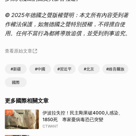
© 2025年德國之聲版權聲明：本文所有內容受到著
作權法保護，如無德國之聲特別授權，不得擅自使
用。任何不當行為都將導致追償，並受到刑事追究。
查看原始文章
#新疆
#中國
#習近平
#北京
#維吾爾族
國際
更多國際相關文章
01
伊波拉失控！民主剛果破4000人感染、
1850死 專家憂病毒恐已突變
CTWANT