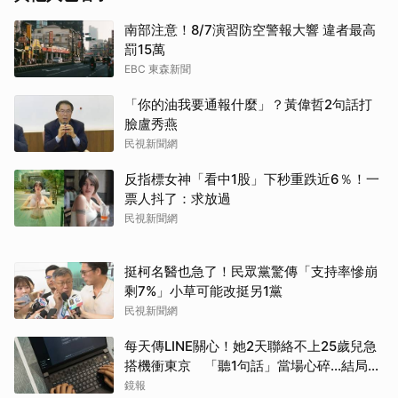
南部注意！8/7演習防空警報大響 違者最高
罰15萬
取消
EBC 東森新聞
「你的油我要通報什麼」？黃偉哲2句話打
臉盧秀燕
民視新聞網
反指標女神「看中1股」下秒重跌近6％！一
票人抖了：求放過
民視新聞網
挺柯名醫也急了！民眾黨驚傳「支持率慘崩
剩7%」小草可能改挺另1黨
民視新聞網
每天傳LINE關心！她2天聯絡不上25歲兒急
搭機衝東京 「聽1句話」當場心碎...結局看
哭網
鏡報