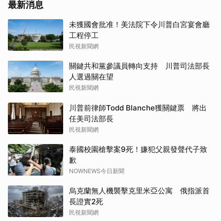
最新消息
未獲國會批准！美法院下令川普白宮宴會廳
工程停工
民視新聞網
關鍵共和黨參議員轉向支持 川普司法部長
人選過關在望
民視新聞網
川普前律師Todd Blanche獲關鍵票 將出
任美司法部長
民視新聞網
泰國校園槍擊案9死！嫌犯父親發聲代子致
歉
NOWNEWS今日新聞
烏克蘭無人機襲擊克里米亞公寓 俄指派首
長證實2死
民視新聞網