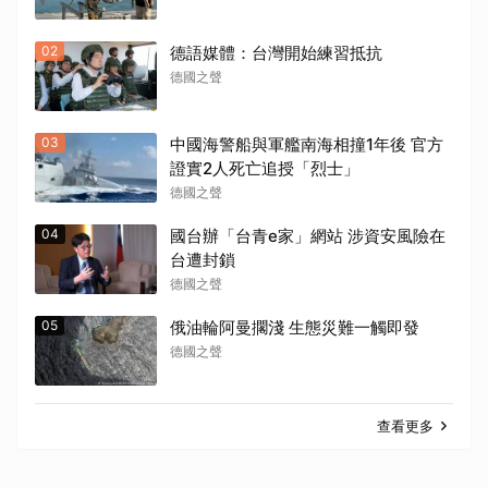
02
德語媒體：台灣開始練習抵抗
德國之聲
03
中國海警船與軍艦南海相撞1年後 官方
證實2人死亡追授「烈士」
德國之聲
04
國台辦「台青e家」網站 涉資安風險在
台遭封鎖
德國之聲
05
俄油輪阿曼擱淺 生態災難一觸即發
德國之聲
查看更多