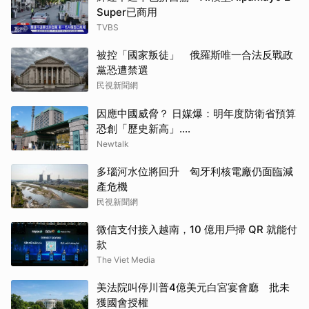
Super已商用
TVBS
被控「國家叛徒」 俄羅斯唯一合法反戰政
黨恐遭禁選
民視新聞網
因應中國威脅？ 日媒爆：明年度防衛省預算
恐創「歷史新高」....
Newtalk
多瑙河水位將回升 匈牙利核電廠仍面臨減
產危機
民視新聞網
微信支付接入越南，10 億用戶掃 QR 就能付
款
The Viet Media
美法院叫停川普4億美元白宮宴會廳 批未
獲國會授權