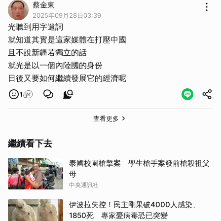
蔡金東
2025年09月28日03:39
光聽到用字遣詞
就知道其實是這家媒體在打壓中國
且不說新疆若獨立的話
就光是以一個內陸國的身份
日後又要如何繼續發展它的經濟呢
1
查看更多
繼續看下去
泰國校園槍擊案 學生槍手案發前槍殺祖父
母
中央通訊社
伊波拉失控！民主剛果破4000人感染、
1850死 專家憂病毒恐已突變