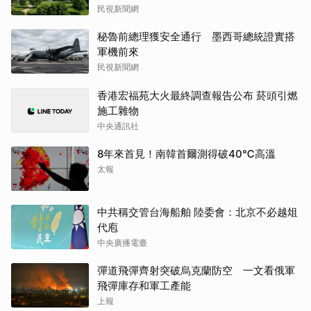
民視新聞網
秘魯前總理獲安全通行 墨西哥總統證實搭
軍機前來
民視新聞網
香港宏福苑大火最終調查報告公布 菸頭引燃
施工雜物
中央通訊社
8年來首見！南韓首爾測得破40℃高溫
太報
中共稱交管台海船舶 陸委會：北京不必越俎
代庖
中央廣播電臺
彈道飛彈齊射突破烏克蘭防空 一文看俄軍
飛彈庫存和軍工產能
上報