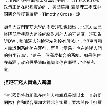
政策正是在那裡實施的，”美國羅斯-豪曼理工學院中
國研究教授葛羅斯（Timothy Grose）說。
加拿大西門菲莎大學的學者拜勒也指出，北京方面已
經降低新疆龐大監控網絡對局外人的可見度。拜勒告
訴DW，咄咄逼人的檢查站監控有所減少，“但車牌和
人臉識別系統仍在運行。而且（當局）也在追蹤人們
的數字行為”。“這是一個高度整合的系統。如果你住
在新疆，政府幾乎隨時都知道你在哪裡，”他補充
道。
拒絕研究人員進入新疆
包括國際特赦組織在內的人權組織長期以來一直敦促
國際社會和聯合國加大對北京施壓，要求其停止打壓