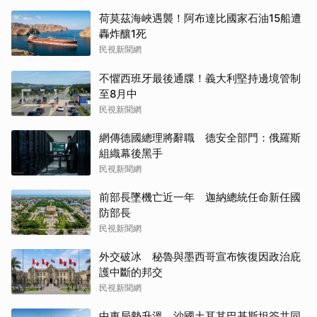
荷莫茲海峽遇襲！阿布達比國家石油15船遭
轟炸釀1死
民視新聞網
不懼西班牙最後通牒！義大利堅持邊境管制
至8月中
民視新聞網
網傳德國總理將辭職 德安全部門：俄羅斯
組織幕後黑手
民視新聞網
前部長墜機亡近一年 迦納總統任命新任國
防部長
民視新聞網
外交破冰 秘魯與墨西哥宣布恢復因政治庇
護中斷的邦交
民視新聞網
中東局勢升溫 沙國土耳其巴基斯坦簽共同