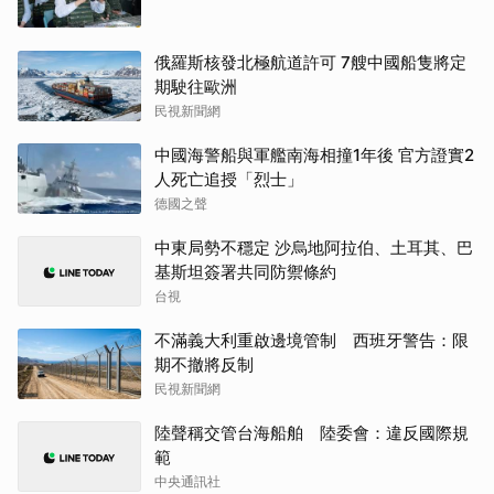
俄羅斯核發北極航道許可 7艘中國船隻將定
期駛往歐洲
民視新聞網
中國海警船與軍艦南海相撞1年後 官方證實2
人死亡追授「烈士」
德國之聲
中東局勢不穩定 沙烏地阿拉伯、土耳其、巴
基斯坦簽署共同防禦條約
台視
不滿義大利重啟邊境管制 西班牙警告：限
期不撤將反制
民視新聞網
陸聲稱交管台海船舶 陸委會：違反國際規
範
中央通訊社