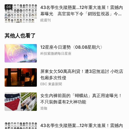
06
43名學生失蹤懸案...12年重大進展！震撼內
幕曝光 高官當年下令「銷毀監視器」今遭
逮
鏡週刊
其他人也看了
12星座今日運勢〈08.08星期六〉
科技紫微網每日星座
屏東女欠50萬高利貸！遭3惡煞追討 小吃店
包廂多次性侵
EBC 東森新聞
女生內褲前面的「蝴蝶結」真正用途曝光！
不只裝飾還有2大神功能
造咖
43名學生失蹤懸案...12年重大進展！震撼內