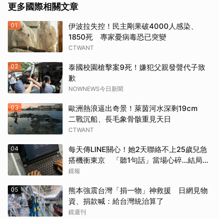
更多國際相關文章
01
伊波拉失控！民主剛果破4000人感染、
1850死 專家憂病毒恐已突變
CTWANT
02
泰國校園槍擊案9死！嫌犯父親發聲代子致
歉
NOWNEWS今日新聞
03
歐洲熱浪逼出奇景！萊茵河水深剩19cm
二戰沉船、長毛象骨骸重見天日
CTWANT
04
每天傳LINE關心！她2天聯絡不上25歲兒急
搭機衝東京 「聽1句話」當場心碎...結局看
哭網
鏡報
05
熊本強震台灣「捐一物」神救援 日網見物
資、捐款喊：給台灣統治算了
鏡週刊