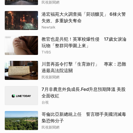
民視新聞網
港宏福苑大火調查揭「菸頭釀災」 6棟火警
失效、多重缺失奪命
Newtalk
教官也是共犯！英軍校爆性侵 17歲女淚淪
玩物「整群同學圍上來」
TVBS
川普再簽令打擊「生育旅行」 專家：恐難
過最高法院這關
民視新聞網
7月非農意外負成長.Fed升息預期降溫 美股
全面收紅
台視
哥倫比亞新總統上任 誓言聯手美國消滅毒
梟恐怖分子
民視新聞網