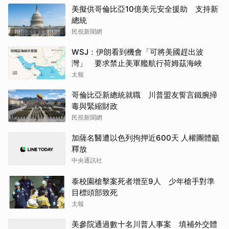
美擬供哥倫比亞10億美元安全援助 支持新
總統
民視新聞網
WSJ：伊朗看到機會「可將美國趕出波
灣」 要求禁止美軍艦航行荷姆茲海峽
太報
哥倫比亞新總統就職 川普盟友誓言鐵腕掃
毒與緊縮財政
民視新聞網
加薩名醫遭以色列拘押近600天 人權團體籲
釋放
中央通訊社
泰校園槍擊案死者增至9人 少年槍手對準
目標頭部致死
太報
美參院通過數十名川普人事案 填補外交體