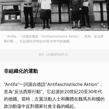
「Antifa」一詞源自德語「Antifaschistische Aktion」，意為「反法西
斯行動」。它起源於20世紀20至30年代的德國。
廣告（請繼續閱讀本文）
非組織化的運動
“Antifa”一詞源自德語“Antifaschistische Aktion”，
意為“反法西斯行動”。它起源於20世紀20至30年代
的德國。當時，左翼活動人士和團體在魏瑪共和國的
政治動蕩中反對國家社會主義的崛起。