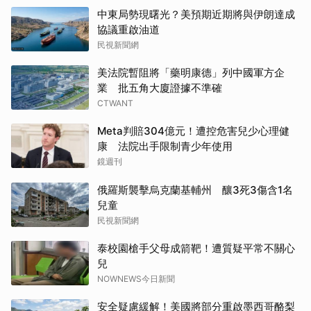
中東局勢現曙光？美預期近期將與伊朗達成
協議重啟油道
民視新聞網
美法院暫阻將「藥明康德」列中國軍方企
業 批五角大廈證據不準確
CTWANT
Meta判賠304億元！遭控危害兒少心理健
康 法院出手限制青少年使用
鏡週刊
俄羅斯襲擊烏克蘭基輔州 釀3死3傷含1名
兒童
民視新聞網
泰校園槍手父母成箭靶！遭質疑平常不關心
兒
NOWNEWS今日新聞
安全疑慮緩解！美國將部分重啟墨西哥酪梨