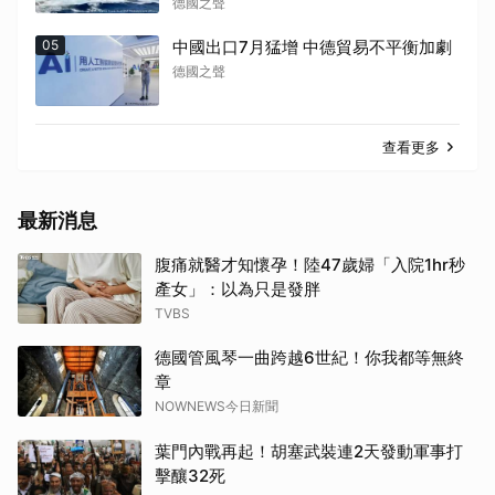
德國之聲
05
中國出口7月猛增 中德貿易不平衡加劇
德國之聲
查看更多
最新消息
腹痛就醫才知懷孕！陸47歲婦「入院1hr秒
產女」：以為只是發胖
TVBS
德國管風琴一曲跨越6世紀！你我都等無終
章
NOWNEWS今日新聞
葉門內戰再起！胡塞武裝連2天發動軍事打
擊釀32死