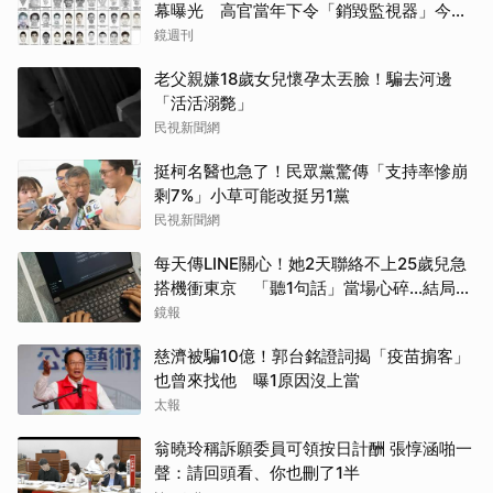
幕曝光 高官當年下令「銷毀監視器」今遭
逮
鏡週刊
老父親嫌18歲女兒懷孕太丟臉！騙去河邊
「活活溺斃」
民視新聞網
挺柯名醫也急了！民眾黨驚傳「支持率慘崩
取消
剩7%」小草可能改挺另1黨
民視新聞網
每天傳LINE關心！她2天聯絡不上25歲兒急
搭機衝東京 「聽1句話」當場心碎...結局看
哭網
鏡報
慈濟被騙10億！郭台銘證詞揭「疫苗掮客」
也曾來找他 曝1原因沒上當
太報
翁曉玲稱訴願委員可領按日計酬 張惇涵啪一
聲：請回頭看、你也刪了1半