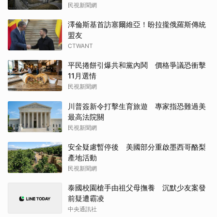
民視新聞網
澤倫斯基首訪塞爾維亞！盼拉攏俄羅斯傳統
盟友
CTWANT
平民捲餅引爆共和黨內鬨 價格爭議恐衝擊
11月選情
民視新聞網
川普簽新令打擊生育旅遊 專家指恐難過美
最高法院關
民視新聞網
安全疑慮暫停後 美國部分重啟墨西哥酪梨
產地活動
民視新聞網
泰國校園槍手由祖父母撫養 沉默少友案發
前疑遭霸凌
中央通訊社