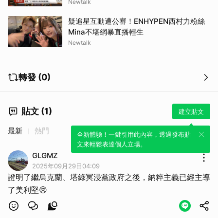
Newtalk
疑追星互動遭公審！ENHYPEN西村力粉絲
Mina不堪網暴直播輕生
Newtalk
轉發 (0)
貼文 (1)
建立貼文
最新
熱門
全新體驗！一鍵引用此內容，透過發布貼
文來輕鬆表達個人立場。
GLGMZ
2025年09月29日04:09
證明了繼烏克蘭、塔綠冥浸黨政府之後，納粹主義已經主導
了美利堅😢