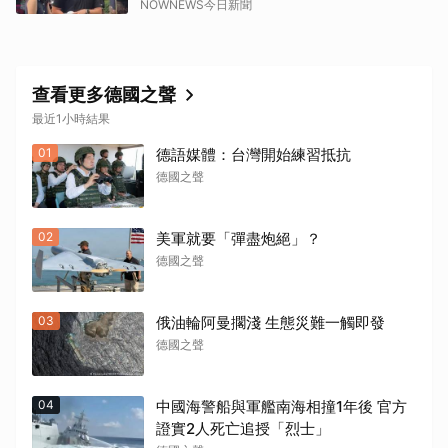
NOWNEWS今日新聞
查看更多德國之聲
最近1小時結果
01
德語媒體：台灣開始練習抵抗
德國之聲
02
美軍就要「彈盡炮絕」？
德國之聲
03
俄油輪阿曼擱淺 生態災難一觸即發
德國之聲
04
中國海警船與軍艦南海相撞1年後 官方
證實2人死亡追授「烈士」