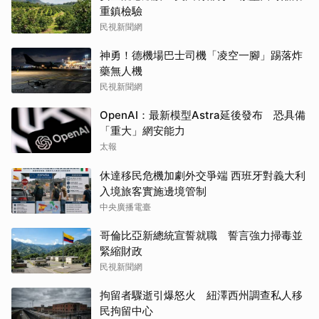
重鎮檢驗
民視新聞網
神勇！德機場巴士司機「凌空一腳」踢落炸
藥無人機
民視新聞網
OpenAI：最新模型Astra延後發布 恐具備
「重大」網安能力
太報
休達移民危機加劇外交爭端 西班牙對義大利
入境旅客實施邊境管制
中央廣播電臺
哥倫比亞新總統宣誓就職 誓言強力掃毒並
緊縮財政
民視新聞網
拘留者驟逝引爆怒火 紐澤西州調查私人移
民拘留中心