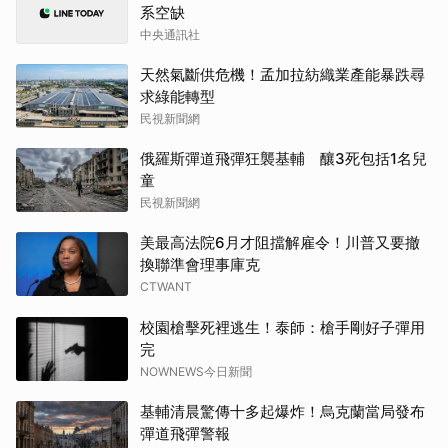
系空缺
中央通訊社
天然氣斷供危機！孟加拉紡織業產能暴跌尋
求綠能轉型
民視新聞網
俄羅斯彈道飛彈狂襲基輔 釀3死包括1名兒
童
民視新聞網
美最高法院6月才阻擋解雇令！川普又要撤
換聯準會理事庫克
CTWANT
校園槍擊死裡逃生！泰師：槍手剛好子彈用
完
NOWNEWS今日新聞
基輔清晨驚傳十多起爆炸！烏克蘭當局發布
彈道飛彈警報