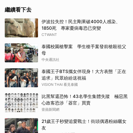
繼續看下去
伊波拉失控！民主剛果破4000人感染、
1850死 專家憂病毒恐已突變
CTWANT
泰國校園槍擊案 學生槍手案發前槍殺祖父
母
中央通訊社
泰國王子BTS攜女伴現身！大方表態「正在
追求」民眾紛紛送祝福
VISION THAI 看見泰國
比黑幫還恐怖！43名學生集體失蹤 極惡黑
心政客恐涉「器官」買賣
壹蘋新聞網
21歲王子秒變追愛戰士！街頭偶遇粉絲曬女
友