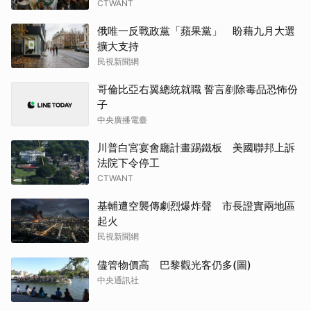
CTWANT
俄唯一反戰政黨「蘋果黨」 盼藉九月大選
擴大支持
民視新聞網
哥倫比亞右翼總統就職 誓言剷除毒品恐怖份
子
中央廣播電臺
川普白宮宴會廳計畫踢鐵板 美國聯邦上訴
法院下令停工
CTWANT
基輔遭空襲傳劇烈爆炸聲 市長證實兩地區
起火
民視新聞網
儘管物價高 巴黎觀光客仍多(圖)
中央通訊社