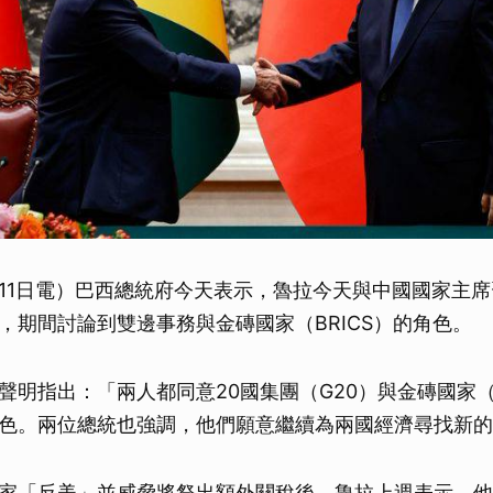
11日電）巴西總統府今天表示，魯拉今天與中國國家主
，期間討論到雙邊事務與金磚國家（BRICS）的角色。
聲明指出：「兩人都同意20國集團（G20）與金磚國家（B
色。兩位總統也強調，他們願意繼續為兩國經濟尋找新的
家「反美」並威脅將祭出額外關稅後，魯拉上週表示，他