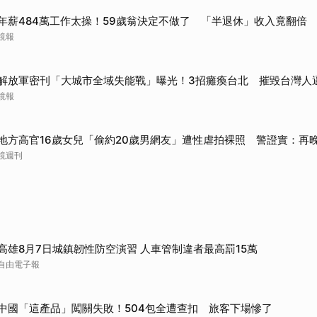
年薪484萬工作太操！59歲翁決定不做了 「半退休」收入竟翻倍
鏡報
解放軍密刊「大城市全域失能戰」曝光！3招癱瘓台北 摧毀台灣人
鏡報
地方高官16歲女兒「偷約20歲男網友」遭性虐拍裸照 警證實：再
鏡週刊
高雄8月7日城鎮韌性防空演習 人車管制違者最高罰15萬
自由電子報
中國「這產品」闖關失敗！504包全遭查扣 旅客下場慘了