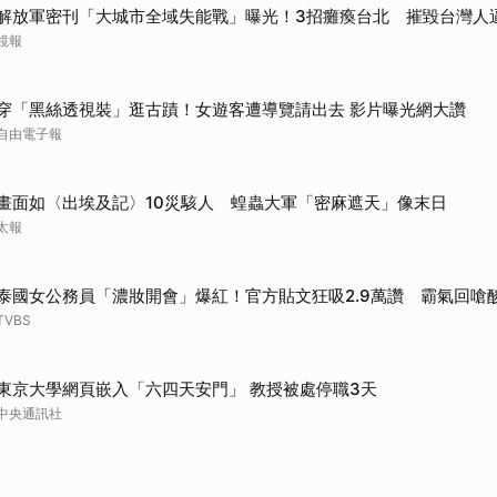
解放軍密刊「大城市全域失能戰」曝光！3招癱瘓台北 摧毀台灣人
鏡報
穿「黑絲透視裝」逛古蹟！女遊客遭導覽請出去 影片曝光網大讚
自由電子報
畫面如〈出埃及記〉10災駭人 蝗蟲大軍「密麻遮天」像末日
太報
泰國女公務員「濃妝開會」爆紅！官方貼文狂吸2.9萬讚 霸氣回嗆
TVBS
東京大學網頁嵌入「六四天安門」 教授被處停職3天
中央通訊社