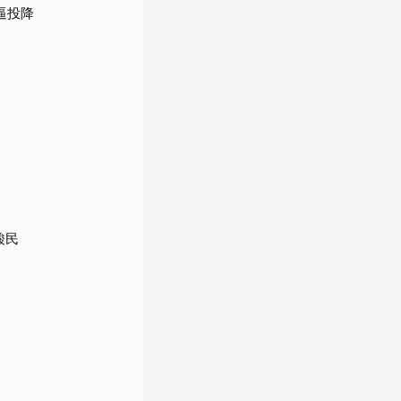
逼投降
酸民