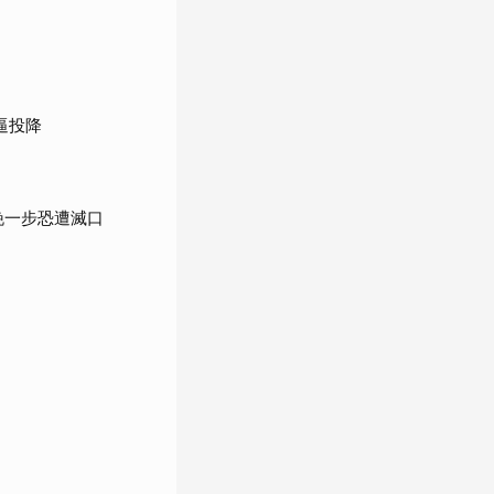
逼投降
晚一步恐遭滅口