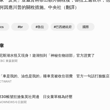
何因應川普的關稅措施。中央社（翻譯）
ics
#br
#魯拉
#巴西總統府
國際
章
尼斯湖水怪又現身！遊湖拍到「神秘生物頭部」官方證實了
EBC 東森新聞
「車是我的、油也是我的」睡車竟被收住宿費 官方一句話打臉飯店
CTWANT
230帳號狂搶集英社周邊 日女棄單稱為紓壓
NOWNEWS今日新聞