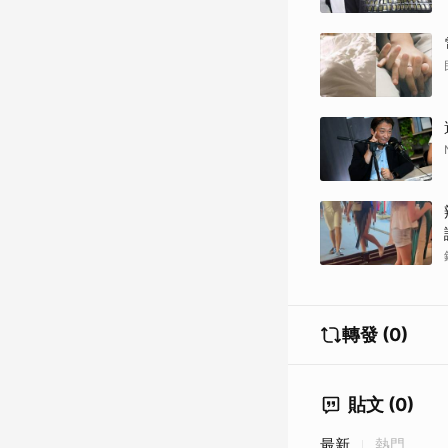
轉發 (0)
貼文 (0)
最新
熱門