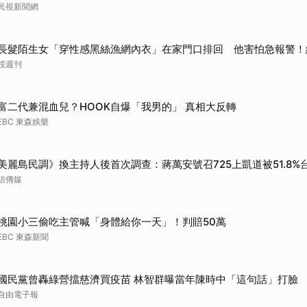
民視新聞網
長髮陌生女「穿性感黑絲漁網內衣」在家門口排回 他害怕急報警！
鏡週刊
富二代兼混血兒？HOOK自爆「我男的」 真相大反轉
EBC 東森娛樂
美麗島民調》換主持人後首次調查：蔣萬安號召725上凱道被51.8
信傳媒
桃園小三偷吃主管喊「身體給你一天」！判賠50萬
EBC 東森新聞
國民黨曾轟綠營擋慈濟買疫苗 林智群曝當年陳時中「這句話」打臉
自由電子報