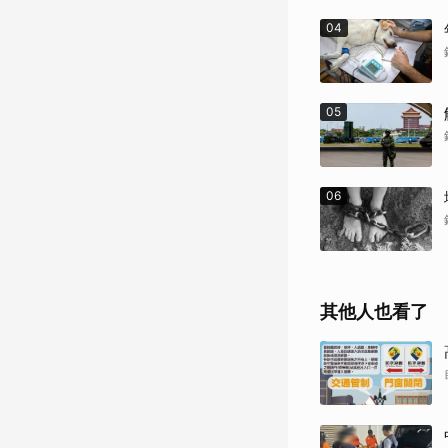
04
05
06
其他人也看了