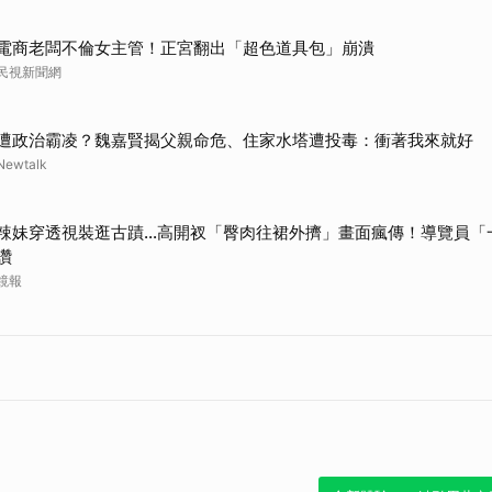
取消
電商老闆不倫女主管！正宮翻出「超色道具包」崩潰
民視新聞網
遭政治霸凌？魏嘉賢揭父親命危、住家水塔遭投毒：衝著我來就好
Newtalk
辣妹穿透視裝逛古蹟…高開衩「臀肉往裙外擠」畫面瘋傳！導覽員「
讚
鏡報