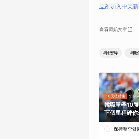
立刻加入中天新
查看原始文章
#徐宏瑋
#機
10天後結束
5.1
韓職單季10
下個里程碑你
保持整季健