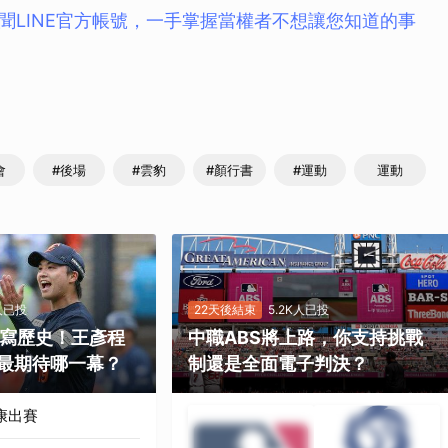
聞LINE官方帳號，一手掌握當權者不想讓您知道的事
取消
會
#後場
#雲豹
#顏行書
#運動
運動
K人已投
22天後結束
5.2K人已投
勝寫歷史！王彥程
中職ABS將上路，你支持挑戰
最期待哪一幕？
制還是全面電子判決？
康出賽