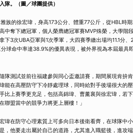
入隊。（圖／球團提供）
泰雅族的徐宏瑋，身高173公分、體重77公斤，從HBL時
高中奪下總冠軍，個人榮膺總冠軍賽MVP殊榮，大學階
下3次UBA亞軍與1次季軍，大四賽季繳出場均11.1分、2.
，三分球命中率達38.9%的優異表現，被外界視為本屆最具
隨隊測試並前往福建參與同心盃邀請賽，期間展現肯拚肯
瑋能在高壓防守下冷靜處理球，同時給對手後場很大的壓
手比上賽季更充足，包括高錦瑋、曹薰襄與徐宏瑋，若下
在聯盟當中的競爭力將更上層樓！」
宏瑋在防守心理素質上可多向日本後衛看齊，在球隊中小
是，他要走出屬於自己的道路，尤其進入職籃後，進攻端