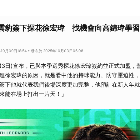
台啤雲豹簽下探花徐宏瑋 找機會向高錦瑋學習
10月09日18:54 • 發布於 2025年10月03日06:08
(3日)宣布，已與本季選秀探花徐宏瑋簽約並正式加盟，
進徐宏瑋的原因，就是看中他的持球能力、防守壓迫性，
簽下他就代表我們後場深度更加完整，他預計在新人年就
來能在場上打出一片天！」