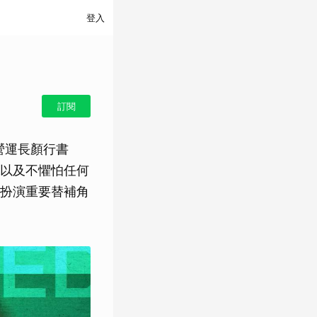
登入
訂閱
營運長顏行書
以及不懼怕任何
扮演重要替補角