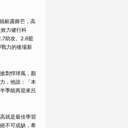
期就嶄露鋒芒，高
段效力健行科
7助攻、2.6籃
即戰力的後場新
搶剽悍球風，顏
力，他說：「本
半季能再迎來呂
高就是最佳學習
絕不可或缺，希