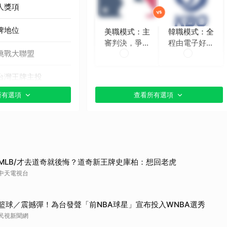
人獎項
牌地位
美職模式：主
韓職模式：全
審判決，爭議
程由電子好球
挑戰大聯盟
時再挑戰
帶判定
台灣王牌主投
所有選項
查看所有選項
貼文分享）
MLB/才去道奇就後悔？道奇新王牌史庫柏：想回老虎
中天電視台
籃球／震撼彈！為台發聲「前NBA球星」宣布投入WNBA選秀
民視新聞網