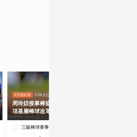
8天後結束
2.3K人已投
7天後結束
5.5K
周玲妏接掌棒協，你最期待哪一
重磅補強塞揚
項基層棒球改革？
是否有望奪下
三級棒球賽事正常化