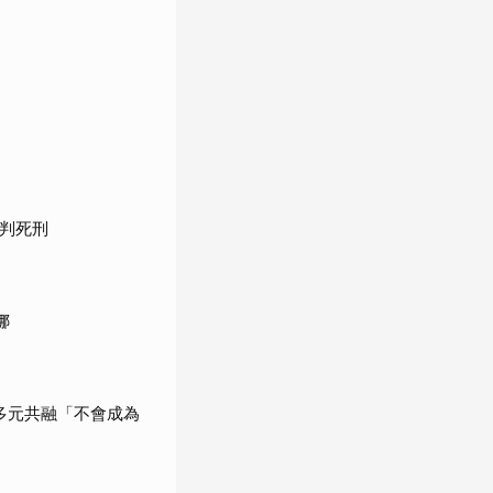
宣判死刑
娜
調多元共融「不會成為