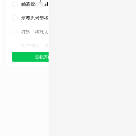
編纂標準教材與導入運科防護
培養思考型棒球人才
三連霸毫無懸
念！
打造「棒球人之家」
暫不期待，保持觀望
查看所有選項
查看