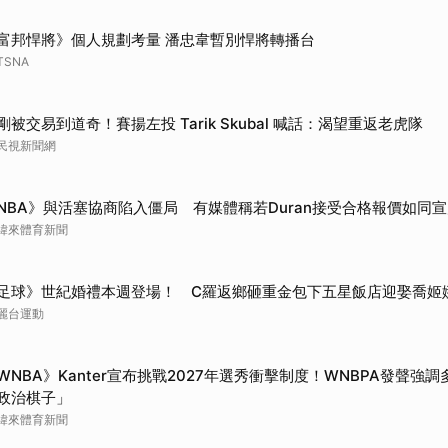
富邦悍將》個人規劃考量 潘忠韋暫別悍將轉播台
TSNA
剛被交易到道奇！賽揚左投 Tarik Skubal 喊話：渴望重返老虎隊
民視新聞網
NBA》與活塞協商陷入僵局 有媒體稱若Duran接受合格報價如同
緯來體育新聞
足球》世紀婚禮本週登場！ C羅返鄉砸重金包下五星飯店迎娶喬姬
麗台運動
WNBA》Kanter宣布挑戰2027年選秀衝擊制度！WNBPA發聲強
政治棋子」
緯來體育新聞