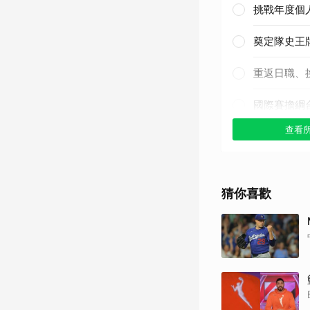
挑戰年度個
奠定隊史王
重返日職、
國際賽擔綱
查看
其他（歡迎
猜你喜歡