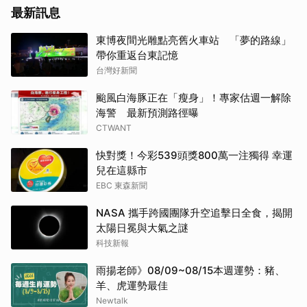
最新訊息
東博夜間光雕點亮舊火車站 「夢的路線」
帶你重返台東記憶
台灣好新聞
颱風白海豚正在「瘦身」！專家估週一解除
海警 最新預測路徑曝
CTWANT
快對獎！今彩539頭獎800萬一注獨得 幸運
兒在這縣市
EBC 東森新聞
NASA 攜手跨國團隊升空追擊日全食，揭開
太陽日冕與大氣之謎
科技新報
雨揚老師》08/09~08/15本週運勢：豬、
羊、虎運勢最佳
Newtalk