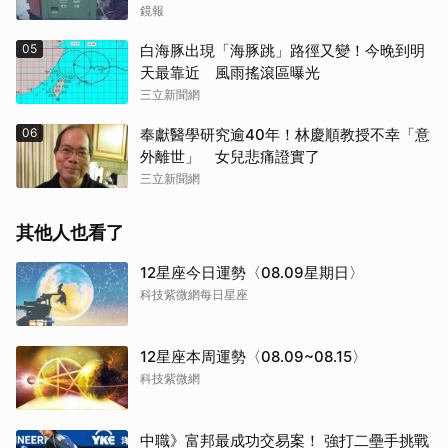
鏡報
05
白海豚出現「海豚跳」路徑又變！今晚到明
天最靠近 風雨搖滾區曝光
三立新聞網
06
奉獻醫學研究逾40年！林慶順教授不幸「意
外離世」 女兒悲痛證實了
三立新聞網
其他人也看了
12星座今日運勢〈08.09星期日〉
科技紫微網每日星座
12星座本周運勢〈08.09~08.15〉
科技紫微網
中職》富邦最成功交易案！ 強打二壘手挑戰