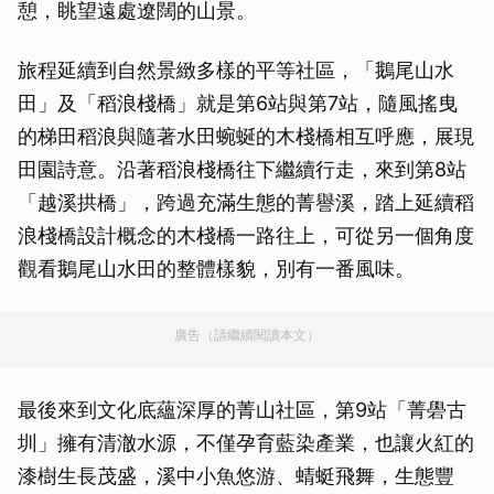
憩，眺望遠處遼闊的山景。
旅程延續到自然景緻多樣的平等社區，「鵝尾山水
田」及「稻浪棧橋」就是第6站與第7站，隨風搖曳
的梯田稻浪與隨著水田蜿蜒的木棧橋相互呼應，展現
田園詩意。沿著稻浪棧橋往下繼續行走，來到第8站
「越溪拱橋」，跨過充滿生態的菁譽溪，踏上延續稻
浪棧橋設計概念的木棧橋一路往上，可從另一個角度
觀看鵝尾山水田的整體樣貌，別有一番風味。
廣告（請繼續閱讀本文）
最後來到文化底蘊深厚的菁山社區，第9站「菁礐古
圳」擁有清澈水源，不僅孕育藍染產業，也讓火紅的
漆樹生長茂盛，溪中小魚悠游、蜻蜓飛舞，生態豐