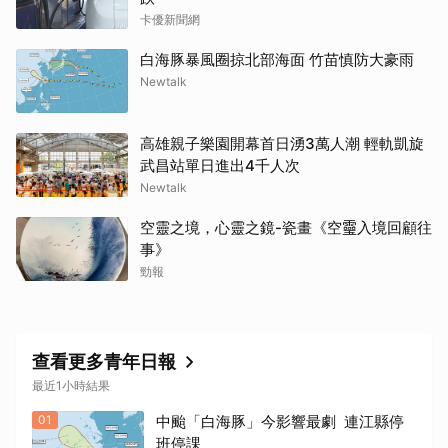
卡優新聞網
白海豚暴風圈掠北部海面 竹苗慎防大豪雨
Newtalk
高雄親子樂園開幕首日湧3萬人潮 輕軌凱旋
武昌站單日進出4千人次
Newtalk
空靈之境，心靈之鏡-瓷畫《空𩆜入境回顧往
事》
勁報
查看更多青年日報
最近1小時結果
01
中颱「白海豚」今影響最劇 連江縣停
班停課