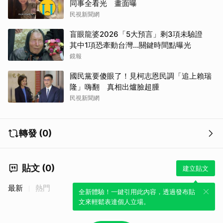
同事全看光 畫面曝
取消
民視新聞網
盲眼龍婆2026「5大預言」剩3項未驗證
其中1項恐牽動台灣...關鍵時間點曝光
鏡報
國民黨要傻眼了！見柯志恩民調「追上賴瑞
隆」嗨翻 真相出爐臉超腫
民視新聞網
轉發 (0)
貼文 (0)
建立貼文
最新
熱門
全新體驗！一鍵引用此內容，透過發布貼
文來輕鬆表達個人立場。