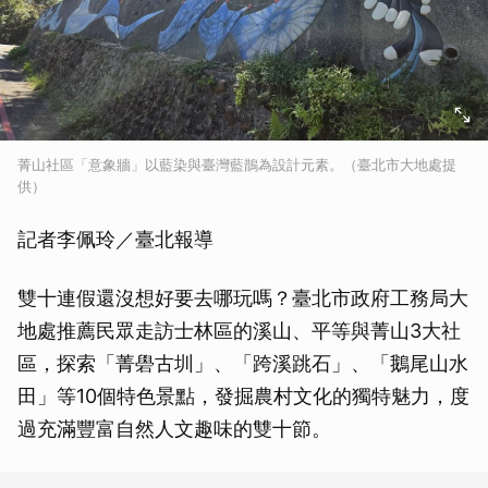
菁山社區「意象牆」以藍染與臺灣藍鵲為設計元素。（臺北市大地處提
供）
記者李佩玲／臺北報導
雙十連假還沒想好要去哪玩嗎？臺北市政府工務局大
地處推薦民眾走訪士林區的溪山、平等與菁山3大社
區，探索「菁礐古圳」、「跨溪跳石」、「鵝尾山水
田」等10個特色景點，發掘農村文化的獨特魅力，度
過充滿豐富自然人文趣味的雙十節。