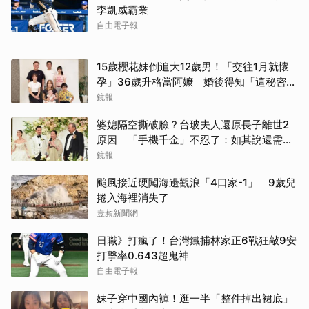
李凱威霸業
自由電子報
15歲櫻花妹倒追大12歲男！「交往1月就懷
孕」36歲升格當阿嬤 婚後得知「這秘密」
傻眼了
鏡報
婆媳隔空撕破臉？台玻夫人還原長子離世2
原因 「手機千金」不忍了：如其說還需要
離開嗎？
鏡報
颱風接近硬闖海邊觀浪「4口家-1」 9歲兒
捲入海裡消失了
壹蘋新聞網
日職》打瘋了！台灣鐵捕林家正6戰狂敲9安
打擊率0.643超鬼神
自由電子報
妹子穿中國內褲！逛一半「整件掉出裙底」