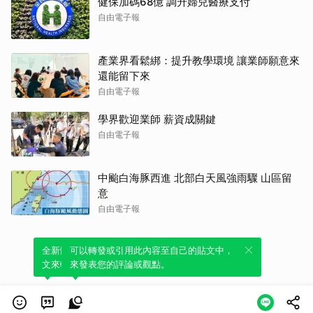
健保加碼68億 調升婦兒醫療支付
自由電子報
產業界看鬆綁：提升教學環境 讓業師願意來
還能留下來
自由電子報
學界歡迎業師 薪資成關鍵
自由電子報
中颱白海豚西進 北部白天風強雨驟 山區留
意
自由電子報
全新體驗！一鍵引用此內容，透過發布貼
可以轉發或引用此內容至自己的貼文中，
文來輕鬆表達個人立場。
來發表您的評論或觀點。