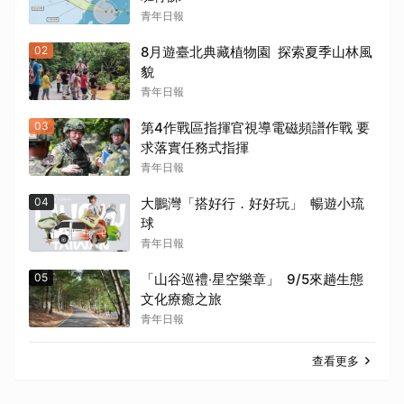
青年日報
02
8月遊臺北典藏植物園 探索夏季山林風
貌
青年日報
03
第4作戰區指揮官視導電磁頻譜作戰 要
求落實任務式指揮
青年日報
04
大鵬灣「搭好行．好好玩」 暢遊小琉
球
青年日報
05
「山谷巡禮‧星空樂章」 9/5來趟生態
文化療癒之旅
青年日報
查看更多