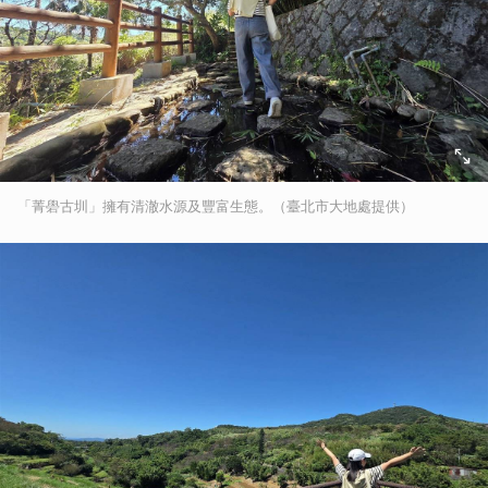
「菁礐古圳」擁有清澈水源及豐富生態。（臺北市大地處提供）