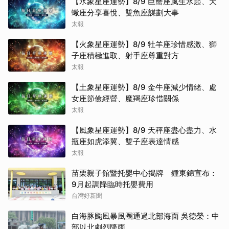
【水象星座運勢】8/9 巨蟹座風生水起、天
蠍座分享喜悅、雙魚座謀劃大事
太報
【火象星座運勢】8/9 牡羊座珍惜感激、獅
子座積極進取、射手座尊重對方
太報
【土象星座運勢】8/9 金牛座減少情緒、處
女座節儉經營、魔羯座珍惜關係
太報
【風象星座運勢】8/9 天秤座盡心盡力、水
瓶座如虎添翼、雙子座表達情感
太報
苗栗親子館暨托嬰中心揭牌 鍾東錦宣布：
9月起調降臨時托嬰費用
台灣好新聞
白海豚颱風暴風圈通過北部海面 吳德榮：中
部以北劇烈降雨