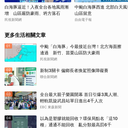
白海豚逼近！入夜全台各地風雨漸
中颱白海豚西進 北部白天風
增 山區嚴防豪雨、坍方落石
山區留意
民視新聞網
自由電子報
更多生活相關文章
01
中颱「白海豚」今最接近台灣！北方海面擦
邊過 新竹、苗栗山區防大豪雨
民視新聞網
02
新制3關卡 偏鄉長者換駕照像障礙賽
聯合新聞網
03
全台最大親子樂園開幕 首日引爆3萬人潮、
輕軌凱旋武昌站單日進出4千人次
EBC 東森新聞
04
以為是塑膠就能回收？環保局點名「這10
種」通通不能回收 亂分類最高罰6千