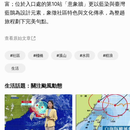
富；位於入口處的第10站「意象牆」更以藍染與臺灣
藍鵲為設計元素，象徵社區特色與文化傳承，為整趟
旅程劃下完美句點。
查看原始文章
#社區
#棧橋
#溪山
#水田
#稻浪
生活
生活話題：關注颱風動態