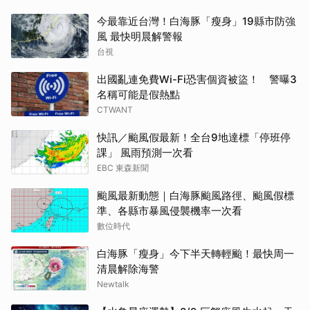
今最靠近台灣！白海豚「瘦身」19縣市防強
風 最快明晨解警報
台視
出國亂連免費Wi-Fi恐害個資被盜！ 警曝3
名稱可能是假熱點
CTWANT
快訊／颱風假最新！全台9地達標「停班停
課」 風雨預測一次看
EBC 東森新聞
颱風最新動態｜白海豚颱風路徑、颱風假標
準、各縣市暴風侵襲機率一次看
數位時代
白海豚「瘦身」今下半天轉輕颱！最快周一
清晨解除海警
Newtalk