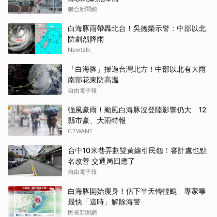
聯合新聞網
白海豚雨帶轟北台！吳德榮示警：中部以北
防劇烈降雨
Newtalk
「白海豚」掃過台灣北方！中部以北有大雨
南部花東防高溫
自由電子報
強風豪雨！颱風白海豚沒登陸影響仍大 12
縣市豪、大雨特報
CTWANT
台中10米巷弄劃雙黃線引民怨！審計處也點
名改善 交通局回應了
自由電子報
白海豚開始瘦身！估下半天轉輕颱 專家曝
最快「這時」解除海警
民視新聞網