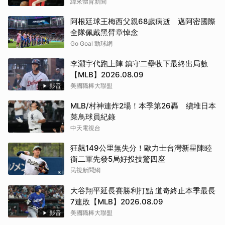
緯來體育新聞
阿根廷球王梅西父親68歲病逝 邁阿密國際
全隊佩戴黑臂章悼念
Go Goal 勁球網
李灝宇代跑上陣 鎮守二壘收下最終出局數
【MLB】2026.08.09
影音
美國職棒大聯盟
MLB/村神連炸2場！本季第26轟 續堆日本
菜鳥球員紀錄
中天電視台
狂飆149公里無失分！歐力士台灣新星陳睦
衡二軍先發5局好投技驚四座
民視新聞網
大谷翔平延長賽勝利打點 道奇終止本季最長
7連敗【MLB】2026.08.09
影音
美國職棒大聯盟