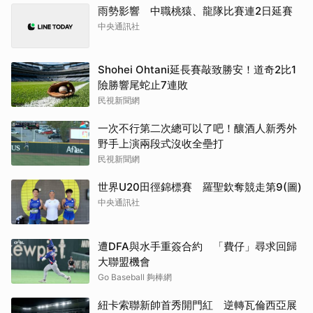
雨勢影響 中職桃猿、龍隊比賽連2日延賽
中央通訊社
Shohei Ohtani延長賽敲致勝安！道奇2比1
險勝響尾蛇止7連敗
民視新聞網
一次不行第二次總可以了吧！釀酒人新秀外
野手上演兩段式沒收全壘打
民視新聞網
世界U20田徑錦標賽 羅聖欽奪競走第9(圖)
中央通訊社
遭DFA與水手重簽合約 「費仔」尋求回歸
大聯盟機會
Go Baseball 夠棒網
紐卡索聯新帥首秀開門紅 逆轉瓦倫西亞展