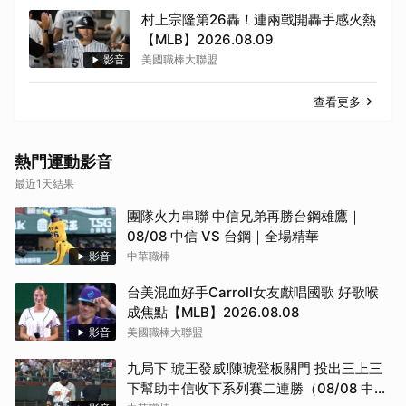
村上宗隆第26轟！連兩戰開轟手感火熱
【MLB】2026.08.09
影音
美國職棒大聯盟
查看更多
熱門運動影音
取消
最近1天結果
團隊火力串聯 中信兄弟再勝台鋼雄鷹｜
08/08 中信 VS 台鋼｜全場精華
影音
中華職棒
台美混血好手Carroll女友獻唱國歌 好歌喉
成焦點【MLB】2026.08.08
影音
美國職棒大聯盟
九局下 琥王發威!陳琥登板關門 投出三上三
下幫助中信收下系列賽二連勝（08/08 中信