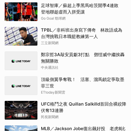
足球智庫／蘇超上季黑馬哈茨開季4連敗
登地聯趁虛而入拼受讓
Go Goal 勁球網
TPBL／非科班出身寫下傳奇 林政語成為
台灣挑戰日本職籃教練第一人
三立新聞網
鄭宗哲3A敲安貢獻3打點 鄧愷威中繼挨轟
無關勝敗
中央通訊社
頂級側翼爭奪戰！ 活塞、溜馬鎖定爭取墨
菲三世
ETtoday新聞雲
UFC格鬥之夜 Quillan Salkilld首回合裸絞降
伏奪13連勝
民視新聞網
MLB／Jackson Jobe復出飆好投 老虎8比