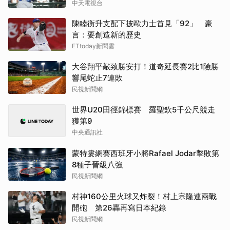
中天電視台
陳睦衡升支配下披歐力士首見「92」 豪
言：要創造新的歷史
ETtoday新聞雲
大谷翔平敲致勝安打！道奇延長賽2比1險勝
響尾蛇止7連敗
民視新聞網
世界U20田徑錦標賽 羅聖欽5千公尺競走
獲第9
中央通訊社
蒙特婁網賽西班牙小將Rafael Jodar擊敗第
8種子晉級八強
民視新聞網
村神160公里火球又炸裂！村上宗隆連兩戰
開砲 第26轟再寫日本紀錄
民視新聞網