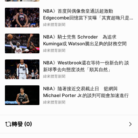
NBA》首度與偶像詹皇通話超激動
Edgecombe回憶當下笑曝「其實超嗨只是
在裝酷」
緯來體育新聞
NBA》騎士兜售 Schroder 為追求
Kuminga或 Watson騰出足夠的財務空間
緯來體育新聞
NBA》Westbrook還在等待一份新合約 談
新球季去向態度淡然「順其自然」
緯來體育新聞
NBA》隨著接近交易截止日 籃網與
Michael Porter Jr.的談判可能會加速進行
緯來體育新聞
轉發 (0)