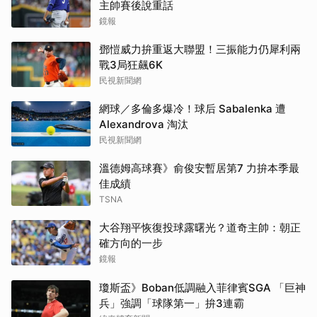
主帥賽後說重話
鏡報
鄧愷威力拚重返大聯盟！三振能力仍犀利兩
戰3局狂飆6K
民視新聞網
網球／多倫多爆冷！球后 Sabalenka 遭
Alexandrova 淘汰
民視新聞網
溫德姆高球賽》俞俊安暫居第7 力拚本季最
佳成績
TSNA
大谷翔平恢復投球露曙光？道奇主帥：朝正
確方向的一步
鏡報
瓊斯盃》Boban低調融入菲律賓SGA 「巨神
兵」強調「球隊第一」拚3連霸