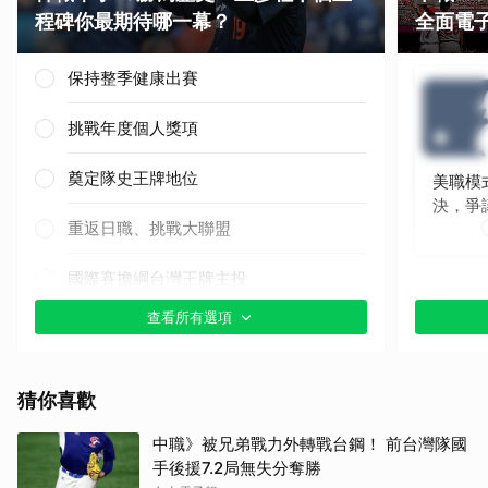
程碑你最期待哪一幕？
全面電
保持整季健康出賽
挑戰年度個人獎項
奠定隊史王牌地位
美職模
決，爭
重返日職、挑戰大聯盟
國際賽擔綱台灣王牌主投
查看所有選項
其他（歡迎貼文分享）
猜你喜歡
中職》被兄弟戰力外轉戰台鋼！ 前台灣隊國
手後援7.2局無失分奪勝