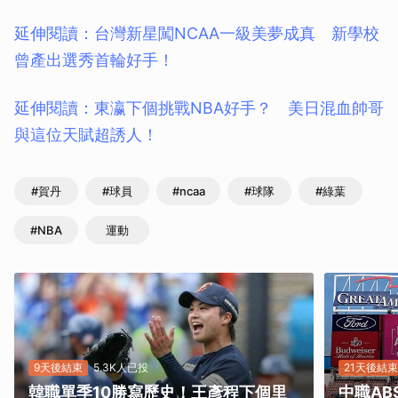
延伸閱讀：台灣新星闖NCAA一級美夢成真 新學校
曾產出選秀首輪好手！
延伸閱讀：東瀛下個挑戰NBA好手？ 美日混血帥哥
與這位天賦超誘人！
#賀丹
#球員
#ncaa
#球隊
#綠葉
#NBA
運動
9天後結束
5.3K人已投
21天後結束
韓職單季10勝寫歷史！王彥程下個里
中職A