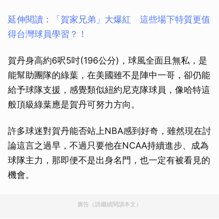
延伸閱讀：「賀家兄弟」大爆紅 這些場下特質更值
得台灣球員學習？！
賀丹身高約6呎5吋(196公分)，球風全面且無私，是
能幫助團隊的綠葉，在美國雖不是陣中一哥，卻仍能
給予球隊支援，感覺類似紐約尼克隊球員，像哈特這
般頂級綠葉應是賀丹可努力方向。
許多球迷對賀丹能否站上NBA感到好奇，雖然現在討
論這言之過早，不過只要他在NCAA持續進步、成為
球隊主力，那即便不是出身名門，也一定有被看見的
機會。
廣告（請繼續閱讀本文）