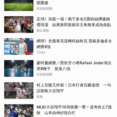
開重建
民視新聞網
足球》烏龍一場！兩千多名C羅粉絲擠爆婚
禮現場 結果新郎新娘非主角無辜成為焦點
麗台運動
網球》史薇泰克逆轉科絲秋克 晉級多倫多女
網賽8強
TSNA
蒙特婁網賽／西班牙小將Rafael Jodar淘汰
第8種子 挺進八強
民視新聞網
村上宗隆又炸裂！日本打者百轟達標 一句
話致敬大谷翔平
鏡報
MLB/大谷翔平10局致勝一擊！道奇終止7連
敗 山本由伸好投白忙