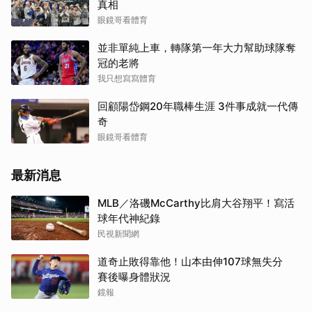
真相
眼鏡哥看體育
並非單純上車，轉隊第一年大力幫助球隊奪
冠的老將
我只想寫寫體育
回顧陽岱鋼20年職棒生涯 3件事成就一代傳
奇
眼鏡哥看體育
最新消息
MLB／洛磯McCarthy比肩大谷翔平！寫活
球年代神紀錄
民視新聞網
道奇止敗得靠他！山本由伸107球無失分
賽後曝身體狀況
鏡報