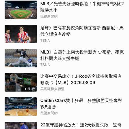
MLB／光芒先發臨時傷退！牛棚車輪戰3比2
險勝水手
民視新聞網
足球》巴薩有意挖角阿爾瓦雷斯 西蒙尼：馬
競立場沒有改變
TSNA
MLB》白襪升上兩大投手新秀 史密斯、麥克
杜格爾火線支援牛棚
TSNA
比賽中交易成立！J-Rod簽名球棒換取稀有
動漫卡【MLB】2026.08.09
影音
美國職棒大聯盟
Caitlin Clark雙十狂飆 狂熱險勝天空奪對
戰8連勝
民視新聞網
22億守護神陷放火！連2天救援失敗 道奇