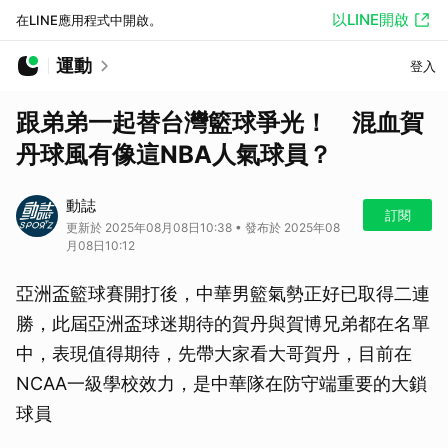
以LINE開啟
在LINE應用程式中開啟。
運動
登入
跟弟弟一起替台灣籃球爭光！ 混血賀
丹球風有像這NBA人氣球員？
動誌
訂閱
更新於 2025年08月08日10:38 • 發布於 2025年08
月08日10:12
亞洲盃籃球賽開打後，中華男籃氣勢正好已取得二連
勝，此屆亞洲盃球迷期待的賀丹與賀博兄弟都在名單
中，表現值得期待，先帶大家看大哥賀丹，目前在
NCAA一級學校效力，是中華隊在防守端重要的大鎖
球員