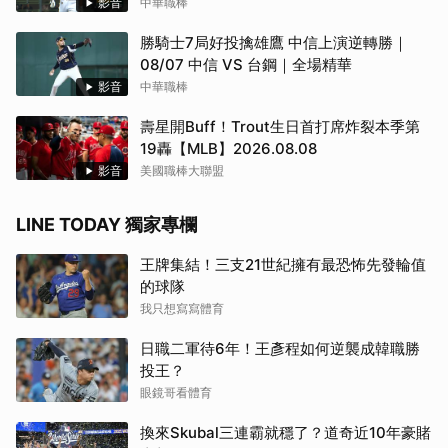
VS 台鋼）
影音
中華職棒
勝騎士7局好投擒雄鷹 中信上演逆轉勝｜
08/07 中信 VS 台鋼｜全場精華
影音
中華職棒
壽星開Buff！Trout生日首打席炸裂本季第
19轟【MLB】2026.08.08
影音
美國職棒大聯盟
LINE TODAY 獨家專欄
王牌集結！三支21世紀擁有最恐怖先發輪值
的球隊
我只想寫寫體育
日職二軍待6年！王彥程如何逆襲成韓職勝
投王？
眼鏡哥看體育
換來Skubal三連霸就穩了？道奇近10年豪賭