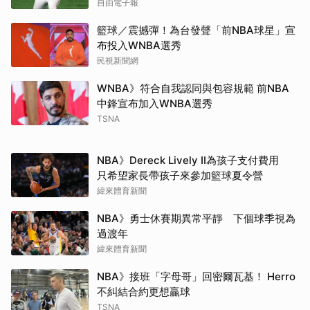
自由電子報
籃球／震撼彈！為台發聲「前NBA球星」宣
布投入WNBA選秀
民視新聞網
WNBA》符合自我認同與包容規範 前NBA
中鋒宣布加入WNBA選秀
TSNA
NBA》Dereck Lively II為孩子支付費用
只希望家長帶孩子來參加籃球夏令營
緯來體育新聞
NBA》勇士休賽期異常平靜 下個球季視為
過渡年
緯來體育新聞
NBA》接班「字母哥」回密爾瓦基！ Herro
不糾結合約更想贏球
TSNA