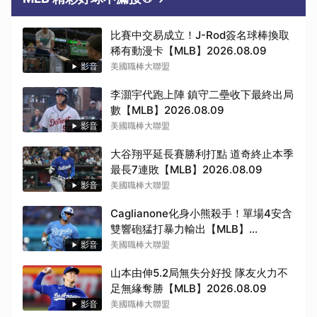
比賽中交易成立！J-Rod簽名球棒換取
稀有動漫卡【MLB】2026.08.09
影音
美國職棒大聯盟
李灝宇代跑上陣 鎮守二壘收下最終出局
數【MLB】2026.08.09
影音
美國職棒大聯盟
大谷翔平延長賽勝利打點 道奇終止本季
最長7連敗【MLB】2026.08.09
影音
美國職棒大聯盟
Caglianone化身小熊殺手！單場4安含
雙響砲猛打暴力輸出【MLB】
2026.08.09
影音
美國職棒大聯盟
山本由伸5.2局無失分好投 隊友火力不
足無緣奪勝【MLB】2026.08.09
影音
美國職棒大聯盟