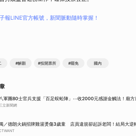
子報LINE官方帳號，新聞脈動隨時掌握！
二
#解顏
#投開票所
#罷免
國內
章
八軍團80士官兵支援「百足蜈蚣陣」⋯收2000元感謝金觸法！廟方
三立新聞網
獨／德朗火鍋招牌雞湯燙傷3歲童 店員違規卻起訴老闆！結局大逆
CTWANT