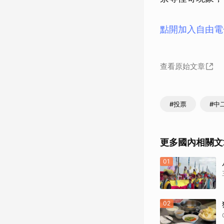
點開加入自由電
查看原始文章
#投票
#中
更多國內相關文
01
02