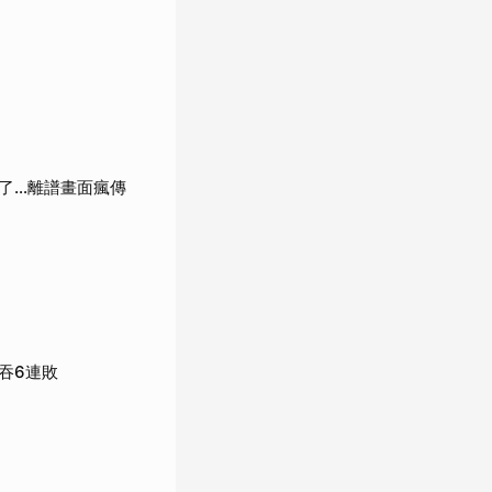
了…離譜畫面瘋傳
吞6連敗