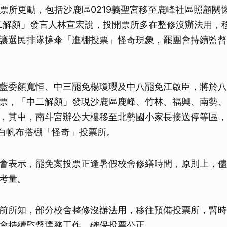
開票所更動，包括沙鹿區0219義聖宮移至鹿峰社區照顧關
二解顏」發言人林宣宏說，投開票所多在整修沒辦法用，
讓選民排隊撐傘「進棚投票」怪奇現象，罷團會持續監督
藍委顏寬恒、中三罷免楊瓊瓔及中八罷免江啟臣，將於八
票，「中二解顏」發現沙鹿區鹿峰、竹林、福興、南勢、
，其中，南斗宮辦公大樓移至北勢國小家長接送停等區，
紅白帆布搭棚「怪奇」投票所。
會表示，罷免案投票正逢暑假校舍修繕時間，原則上，儘
考量。
前所知，部分校舍整修沒辦法用，移往預備投票所，暫時
會持續監督選務工作，確保投票公正。