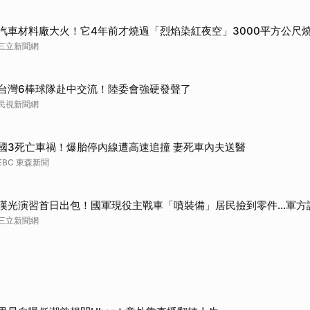
汽車材料廠大火！它4年前才燒過「烈焰染紅夜空」3000平方公尺
三立新聞網
台灣6棒球隊赴中交流！陸委會強硬發聲了
民視新聞網
國3死亡車禍！爆胎停內線遭高速追撞 妻死車內夫送醫
EBC 東森新聞
漢光演習首日出包！國軍現役主戰車「噴裝備」居民撿到零件…軍方
三立新聞網