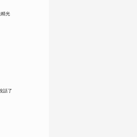
燒精光
說話了