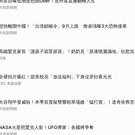
男星自曝低潮曾想開Uber！意外靠直播翻轉人生
取消
民視新聞網
趕快離開中國！「出境鎖喉令」9月上路 詹凌瑀曝3大恐怖後果
民視新聞網
高鐵驚見家長「讓孩子當眾尿尿」！奶奶見「尿液噴灑滿地」欣慰笑
鏡報
全裸拍片爆紅！甜美校花「放送福利」下身沒穿好看光光
EBC 東森娛樂
大谷翔平發威啦！本季首度敲雙響砲單場繳「猛打賞」！道奇依舊苦
民視新聞網
NASA火星照驚見人影！UFO專家：各國將爭奪
民視新聞網