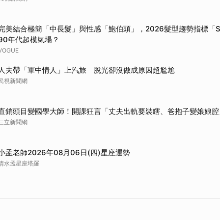
完美結合極簡「中長髮」與性感「鮑伯頭」，2026髮型趨勢指標「Sli
90年代超模氣場？
VOGUE
人夫帶「軍中情人」上汽旅 脫光卻沒做成原因超尷尬
民視新聞網
直銷頭目變國學大師！開課狂言「丈夫出軌要裝瞎、爸抱子變娘娘腔
三立新聞網
小孟老師2026年08月06日(四)星座運勢
清水孟星座塔羅