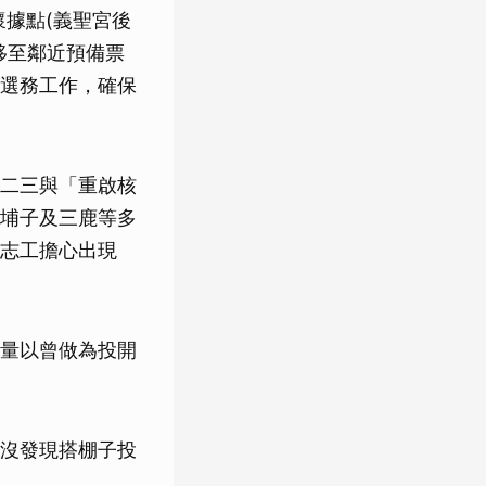
懷據點(義聖宮後
移至鄰近預備票
選務工作，確保
二三與「重啟核
埔子及三鹿等多
志工擔心出現
量以曾做為投開
沒發現搭棚子投