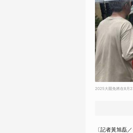
2025大罷免將在8月
〔記者黃旭磊／