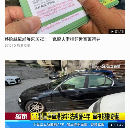
01:16
移除綠鬣蜥屏東居冠！ 獵龍夫妻檔領近百萬禮券
57,070 觀看次數
01:42