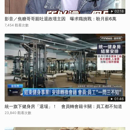
02:18
影音／焦糖哥哥親吐退政壇主因 曝求職挑戰：盼月薪6萬
7,454 觀看次數
01:46
統一旗下健身房「退場」！ 會員轉會籍卡關：員工都不知道
23,840 觀看次數