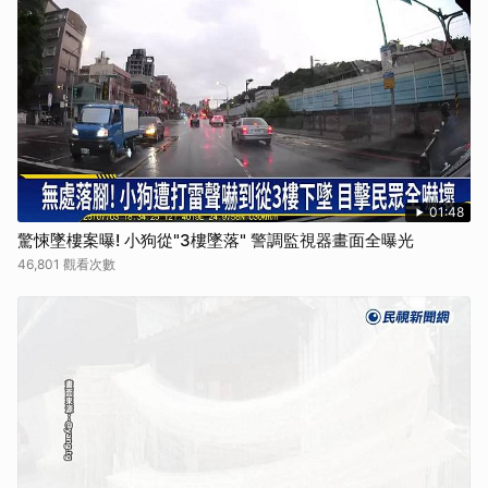
01:48
驚悚墜樓案曝! 小狗從"3樓墜落" 警調監視器畫面全曝光
46,801 觀看次數