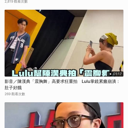
2,819 觀看次數
01:17
影音／陳漢典「震胸舞」高要求狂重拍 Lulu掌鏡累癱崩潰：
肚子好餓
269 觀看次數