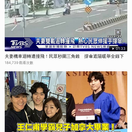
01:33
夫妻機車迴轉遭撞飛！民眾秒圍三角錐 撐傘遮陽暖舉全錄下
184,739 觀看次數