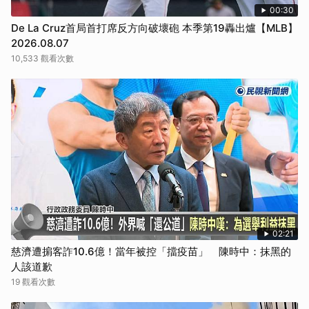
00:30
De La Cruz首局首打席反方向破壞砲 本季第19轟出爐【MLB】
2026.08.07
10,533 觀看次數
02:21
慈濟遭掮客詐10.6億！當年被控「擋疫苗」 陳時中：抹黑的
人該道歉
19 觀看次數