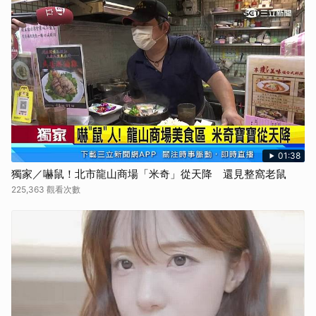
01:38
獨家／嚇鼠！北市龍山商場「米奇」從天降 還見整窩老鼠
225,363 觀看次數