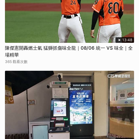
13:48
陳傑憲開轟燃士氣 猛獅抓傷味全龍｜08/06 統一 VS 味全｜全
場精華
365 觀看次數