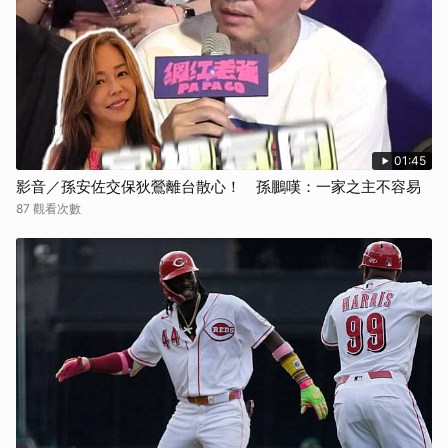
01:45
影音／孫安佐交保狄鶯離台散心！ 孫鵬嘆：一家之主不容易
87 觀看次數