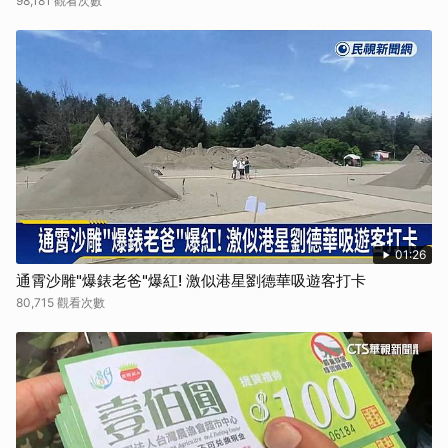
98,181 觀看次數
01:26
通霄沙雕"爆錶老爸"爆紅! 激似港星劉德華吸遊客打卡
80,715 觀看次數