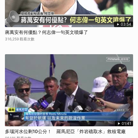
03:54
蔣萬安有何優點？何志偉一句英文噴爆了
316,259 觀看次數
01:41
多瑙河水位剩10公分！ 羅馬尼亞「炸岩礁取水」救核電廠