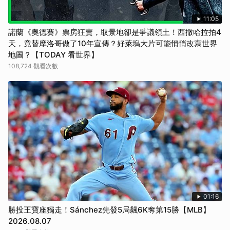
取消
11:05
諾蘭《奧德賽》票房狂賣，取景地卻是爭議領土！西撒哈拉拍4
天，竟替摩洛哥做了10年宣傳？好萊塢大片可能悄悄改寫世界
地圖？【TODAY 看世界】
108,724 觀看次數
01:16
勝投王寶座獨走！Sánchez先發5局飆6K奪第15勝【MLB】
2026.08.07