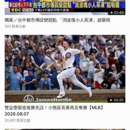
01:49
獨家／台中都市傳說變甜點 「消波塊小人茶凍」超吸睛
593 觀看次數
00:20
雙盜壘製造致勝失誤！小熊延長賽再見奪勝【MLB】
2026.08.07
20,681 觀看次數