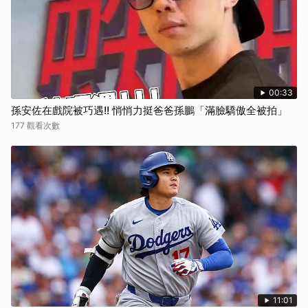
00:33
孫安佐在戲院被巧遇!! 悄悄力挺爸爸孫鵬「滿臉驕傲全被拍」
177 觀看次數
11:01