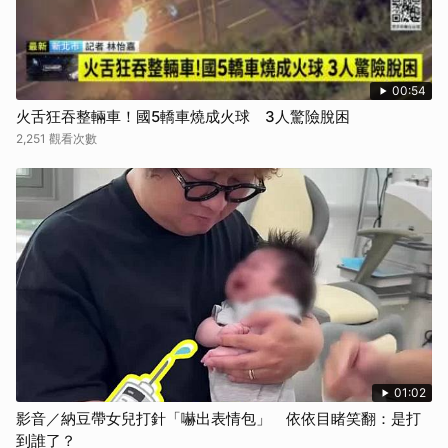
00:54
火舌狂吞整輛車！國5轎車燒成火球 3人驚險脫困
2,251 觀看次數
01:02
影音／納豆帶女兒打針「嚇出表情包」 依依目睹笑翻：是打
到誰了？