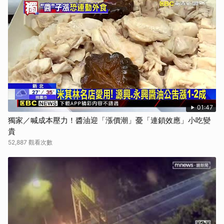
01:47
獨家／喊成本壓力！醬油迎「漲價潮」憂「連鎖效應」小吃變
貴
52,887 觀看次數