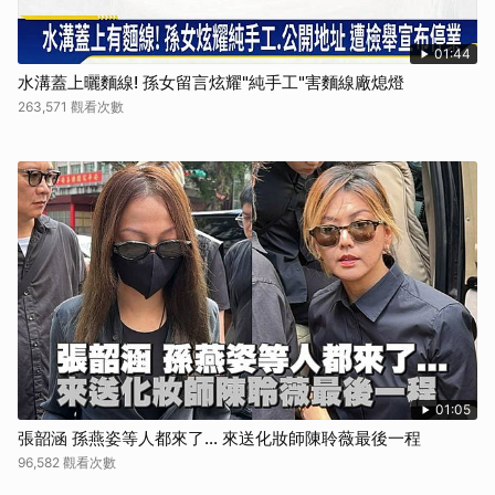
01:44
水溝蓋上曬麵線! 孫女留言炫耀"純手工"害麵線廠熄燈
263,571 觀看次數
01:05
張韶涵 孫燕姿等人都來了... 來送化妝師陳聆薇最後一程
96,582 觀看次數