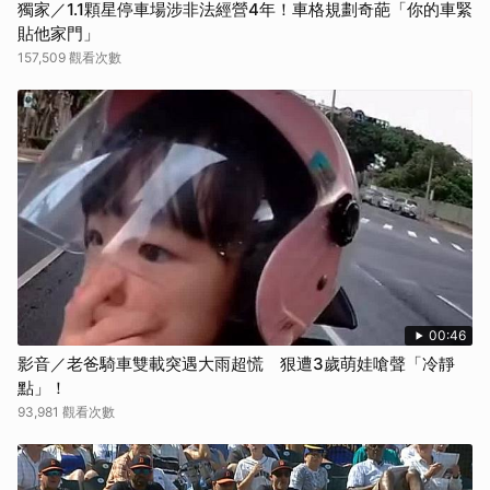
獨家／1.1顆星停車場涉非法經營4年！車格規劃奇葩「你的車緊
貼他家門」
157,509 觀看次數
00:46
影音／老爸騎車雙載突遇大雨超慌 狠遭3歲萌娃嗆聲「冷靜
點」！
93,981 觀看次數