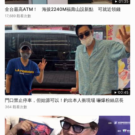
01:35
全台最高ATM！ 海拔2240M福壽山設新點 可就近領錢
17,689 觀看次數
00:45
門口禁止停車，但始源可以！釣出本人衝現場 嚇爆粉絲店長
364 觀看次數