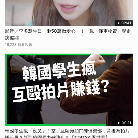
02:41
影音／李多慧生日「砸50萬做愛心」！ 載「滿車物資」親走
訪偏鄉
16,223 觀看次數
09:21
韓國學生瘋「夜叉」！空手互毆宛如鬥陣俱樂部，背後為拍片
賺流量？新型校園暴力難防止？【TODAY 看世界】