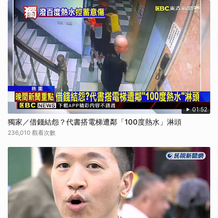
01:52
獨家／借錢結怨？代書搭電梯遭鄰「100度熱水」淋頭
236,010 觀看次數