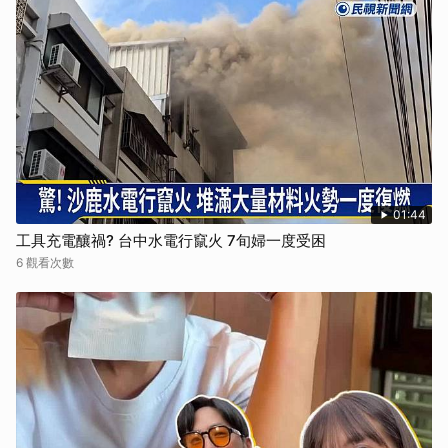
01:44
工具充電釀禍? 台中水電行竄火 7旬婦一度受困
6 觀看次數