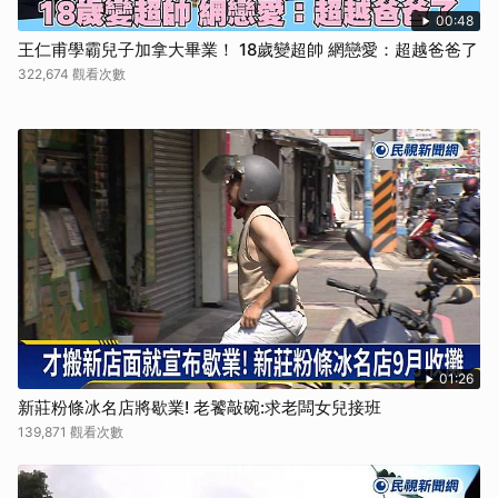
00:48
王仁甫學霸兒子加拿大畢業！ 18歲變超帥 網戀愛：超越爸爸了
322,674 觀看次數
01:26
新莊粉條冰名店將歇業! 老饕敲碗:求老闆女兒接班
139,871 觀看次數