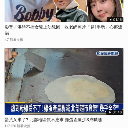
01:16
影音／洪詩不捨女兒上幼兒園 收老師照片「見1手勢」心疼淚
崩
47 觀看次數
01:46
蛋荒又來了? 北部地區供不應求 雞蛋產量少3成喊漲
117,176 觀看次數