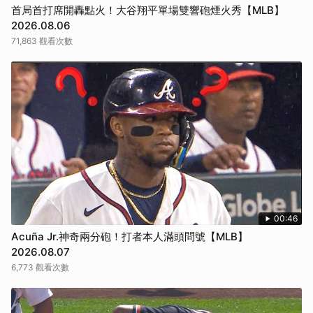
首局首打席開轟點火！大谷翔平單場雙響砲煙火秀【MLB】
2026.08.06
71,863 觀看次數
00:46
Acuña Jr.神奇兩分砲！打者本人滿頭問號【MLB】
2026.08.07
6,773 觀看次數