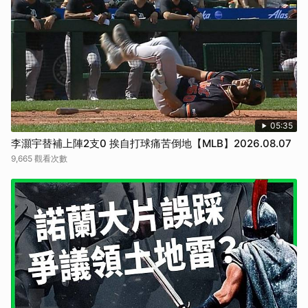
05:35
李灝宇替補上陣2支0 挨自打球痛苦倒地【MLB】2026.08.07
9,665 觀看次數