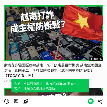
09:25
柬埔寨詐騙園區移轉越南！包下飯店蓋巨型機房 越南鐵腕開查
防淪「泰國第二」？打擊跨國犯罪已成各國主權防衛戰？
【TODAY 看世界】
241,653 觀看次數
全新體驗！一鍵引用此內容，透過發布貼
可以轉發或引用此內容至自己的貼文中，
文來輕鬆表達個人立場。
來發表您的評論或觀點。