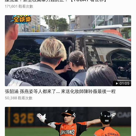
171,601 觀看次數
01:05
張韶涵 孫燕姿等人都來了... 來送化妝師陳聆薇最後一程
50,388 觀看次數