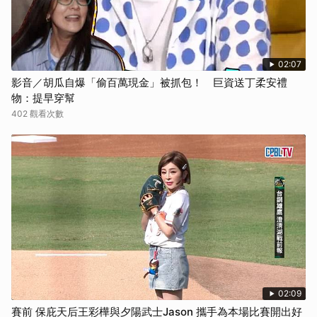
02:07
影音／胡瓜自爆「偷百萬現金」被抓包！ 巨資送丁柔安禮
物：提早穿幫
402 觀看次數
02:09
賽前 保庇天后王彩樺與夕陽武士Jason 攜手為本場比賽開出好