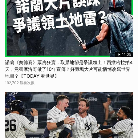
11:05
諾蘭《奧德賽》票房狂賣，取景地卻是爭議領土！西撒哈拉拍4
天，竟替摩洛哥做了10年宣傳？好萊塢大片可能悄悄改寫世界
地圖？【TODAY 看世界】
192,702 觀看次數