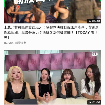
09:48
上萬北非移民偷渡西班牙！關鍵判決推動假訊息流傳，背後還
偷藏歐洲、摩洛哥角力？西班牙為何被罵翻？【TODAY 看世
界】
159,390 觀看次數
01:06