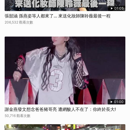
01:05
張韶涵 孫燕姿等人都來了... 來送化妝師陳聆薇最後一程
206,532 觀看次數
01:00
謝金燕發文想念爸爸豬哥亮 遭網酸人不在了：你終於長大!
50,716 觀看次數