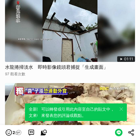
01:11
水龍捲掃淡水 即時影像鏡頭君捕捉「生成畫面」
97 觀看次數
全新體驗！一鍵引用此內容，透過發布貼
可以轉發或引用此內容至自己的貼文中，
文來輕鬆表達個人立場。
來發表您的評論或觀點。
2