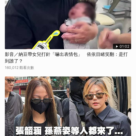
01:02
影音／納豆帶女兒打針「嚇出表情包」 依依目睹笑翻：是打
到誰了？
160,012 觀看次數