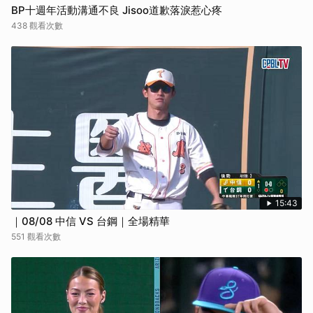
BP十週年活動溝通不良 Jisoo道歉落淚惹心疼
438 觀看次數
15:43
｜08/08 中信 VS 台鋼｜全場精華
551 觀看次數