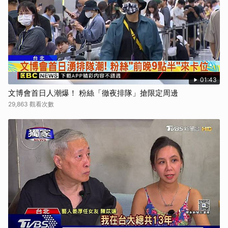
01:43
文博會首日人潮爆！ 粉絲「徹夜排隊」搶限定周邊
29,863 觀看次數