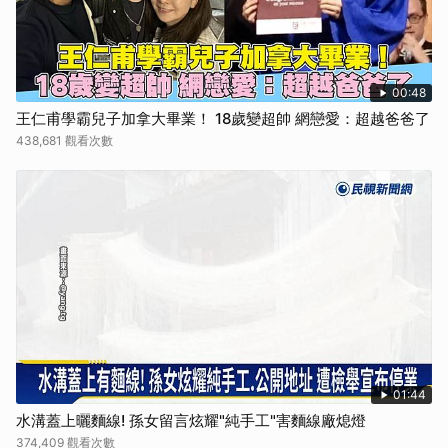
00:48
王仁甫學霸兒子加拿大畢業！ 18歲變超帥 網戀愛：超越爸爸了
438,681 觀看次數
01:44
水溝蓋上曬麵線! 孫女留言炫耀"純手工"害麵線廠熄燈
374,409 觀看次數