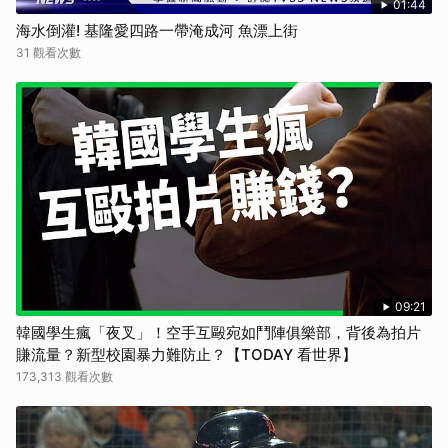
01:44
海水倒灌! 基隆愛四路一帶淹成河 魚漂上街
31 觀看次數
09:21
韓國學生瘋「夜叉」！空手互毆宛如鬥陣俱樂部，背後為拍片
賺流量？新型校園暴力難防止？【TODAY 看世界】
173,313 觀看次數