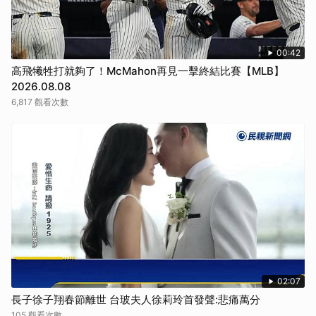
00:42
高飛犧牲打就夠了！McMahon再見一擊終結比賽【MLB】
2026.08.08
6,817 觀看次數
02:07
長子徐子翔春節離世 台玻夫人徐莉玲首發聲:悲痛萬分
105 觀看次數