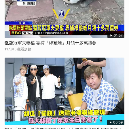
01:57
獵龍冠軍夫妻檔 靠捕「綠鬣蜥」月領十多萬禮券
117,815 觀看次數
00:59