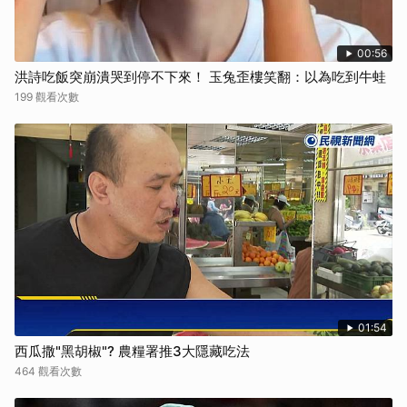
00:56
洪詩吃飯突崩潰哭到停不下來！ 玉兔歪樓笑翻：以為吃到牛蛙
199 觀看次數
01:54
西瓜撒"黑胡椒"? 農糧署推3大隱藏吃法
464 觀看次數