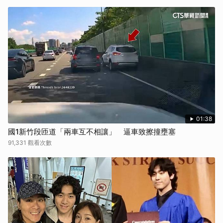
01:38
國1新竹段匝道「兩車互不相讓」 逼車致擦撞壅塞
91,331 觀看次數