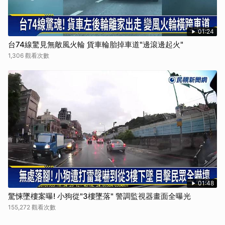
01:24
台74線驚見無敵風火輪 貨車輪胎掉車道"邊滾邊起火"
1,306 觀看次數
01:48
驚悚墜樓案曝! 小狗從"3樓墜落" 警調監視器畫面全曝光
155,272 觀看次數