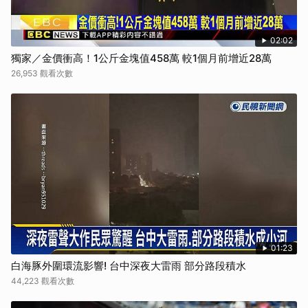
02:02
獨家／金價衝高！1公斤金塊值458萬 較1個月前增近28萬
26,953 觀看次數
01:23
白海豚外圍環流影響! 台中深夜大雷雨 部分路段積水
44,223 觀看次數