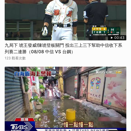
00:43
九局下 琥王發威!陳琥登板關門 投出三上三下幫助中信收下系
列賽二連勝（08/08 中信 VS 台鋼）
123 觀看次數