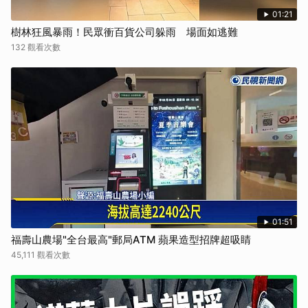
01:21
樹林狂風暴雨！民眾衝百貨公司躲雨 場面如逃難
132 觀看次數
01:51
福壽山農場"全台最高"郵局ATM 蘋果造型招牌超吸睛
45,111 觀看次數