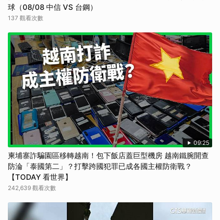
球（08/08 中信 VS 台鋼）
137 觀看次數
09:25
柬埔寨詐騙園區移轉越南！包下飯店蓋巨型機房 越南鐵腕開查
防淪「泰國第二」？打擊跨國犯罪已成各國主權防衛戰？
【TODAY 看世界】
242,639 觀看次數