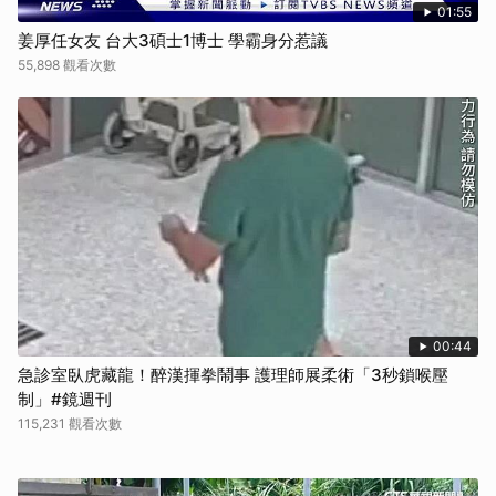
01:55
姜厚任女友 台大3碩士1博士 學霸身分惹議
55,898 觀看次數
00:44
急診室臥虎藏龍！醉漢揮拳鬧事 護理師展柔術「3秒鎖喉壓
制」#鏡週刊
115,231 觀看次數