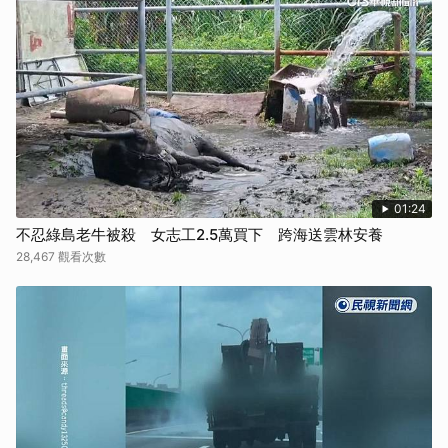
01:24
不忍綠島老牛被殺 女志工2.5萬買下 跨海送雲林安養
28,467 觀看次數