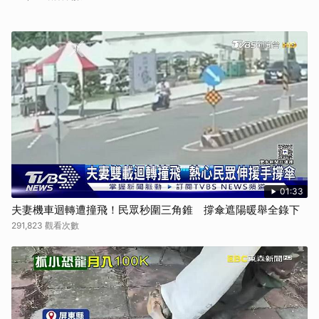
01:33
夫妻機車迴轉遭撞飛！民眾秒圍三角錐 撐傘遮陽暖舉全錄下
291,823 觀看次數