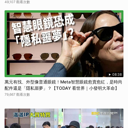
49,107 觀看次數
08:38
萬元有找、外型像普通眼鏡！Meta智慧眼鏡愈賣愈紅，是時尚
配件還是「隱私噩夢」？【TODAY 看世界｜小發明大革命】
79,667 觀看次數