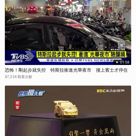
01:58
恐怖！剛起步就失控 特斯拉衝進光華夜市 撞上賓士才停住
87,338 觀看次數