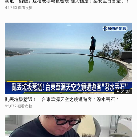
胡瓜「偷錢」送禮老婆糗被發現 砸大錢慶丁柔安生日害羞了！
42,760 觀看次數
01:37
亂丟垃圾惹議！ 台東華源天空之鏡遭遊客＂潑水丟石＂
92,872 觀看次數