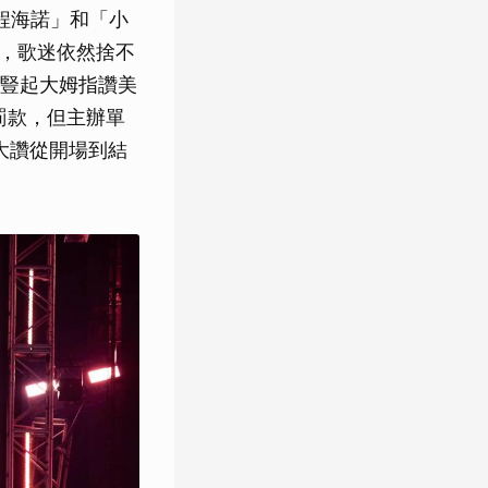
程海諾」和「小
點，歌迷依然捨不
也豎起大姆指讚美
罰款，但主辦單
大讚從開場到結