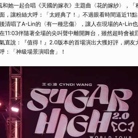
克風和她一起合唱《天國的嫁衣》主題曲〈花的嫁紗〉，「
面，讓粉絲大呼：「太經典了！」不過眼看時間逼近11
清唱了A-Lin的〈有一種悲傷〉，讓人在現場的A-Lin
在11:03伴隨著全場的尖叫聲中離開舞台，雖然超時會被
氣直說：『值得！』2.0版本的首場演出大獲好評，網友
呼：「神級場景演唱會」！