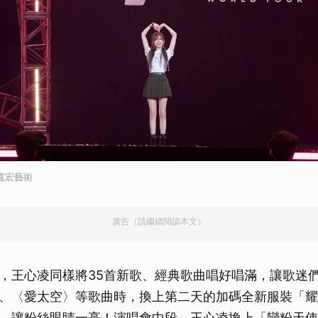
寬宏藝術
廣告（請繼續閱讀本文）
，王心凌同樣將35首新歌、經典歌曲唱好唱滿，讓歌迷
、〈愛太空〉等歌曲時，換上第二天的加碼全新服裝「耀
，讓粉絲眼睛一亮！演唱會中段，王心凌換上「戀粉天使