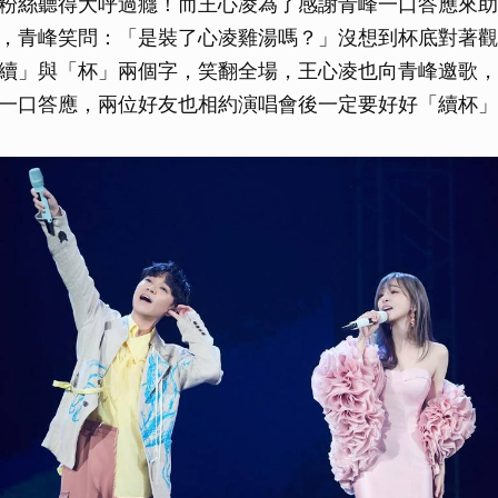
粉絲聽得大呼過癮！而王心凌為了感謝青峰一口答應來助
，青峰笑問：「是裝了心凌雞湯嗎？」沒想到杯底對著觀
續」與「杯」兩個字，笑翻全場，王心凌也向青峰邀歌，
一口答應，兩位好友也相約演唱會後一定要好好「續杯」