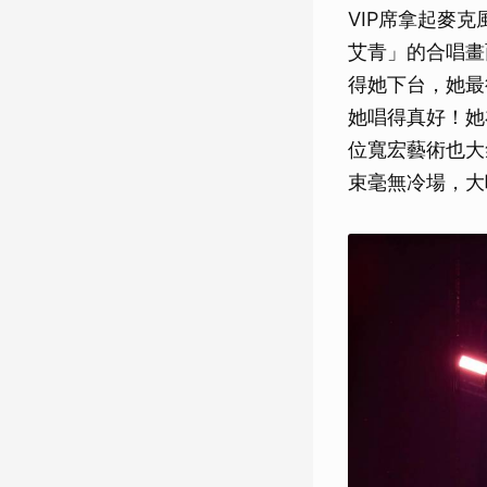
VIP席拿起麥
艾青」的合唱畫
得她下台，她最後
她唱得真好！她
位寬宏藝術也大
束毫無冷場，大