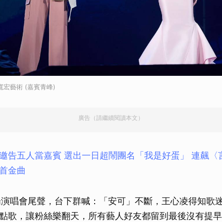
取消
宏藝術 (嘉賓青峰)
廣告（請繼續閱讀本文）
邀告五人當嘉賓 選出一日超鬧團名「我是好蛋」 連飆〈
首金曲
2)首場演唱會尾聲，台下群喊：「安可」不斷，王心凌得知歌
點歌，讓粉絲樂翻天，所有藝人好友都留到最後沒有提早