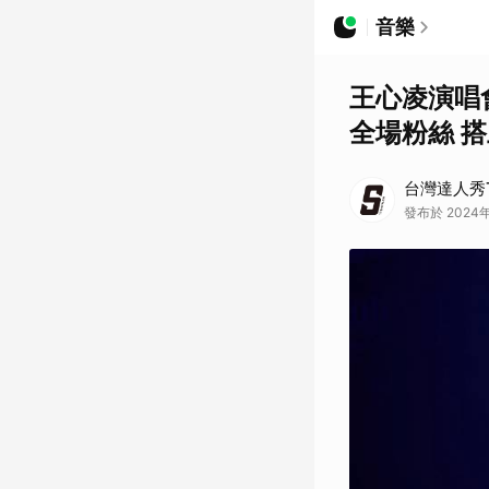
音樂
王心凌演唱
全場粉絲 搭
台灣達人秀T
發布於 2024年