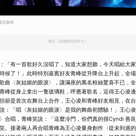
寬宏藝術
廣告（請繼續閱讀本文）
：「有一首歌好久沒唱了，知道大家想聽，今天唱給大家
時候了！」此時特別嘉賓好友青峰從升降台上升起，全場
歌曲〈灰姑娘的眼淚〉，讓滿座的萬名粉絲驚喜不已，全
青峰從身上拿出一隻玻璃鞋，呼應著歌名，逗得王心凌邊
但卻是首次在舞台上合作，王心凌和青峰好友相見，在台
說：「唱〈灰姑娘的眼淚〉是我的舞曲初體驗！」王心凌
〉合唱，青峰笑說：「這麼冷門，你們真的很Cyndi 善
笑。接著兩人再合唱青峰為王心凌量身創作〈從未到過的