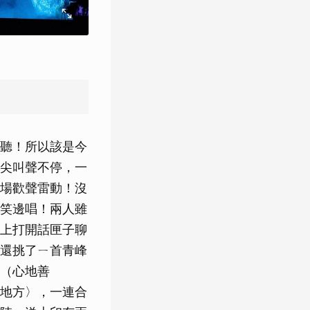
聽！所以該是今
尖叫聲不停，一
場歡聲雷動！沒
笑邊唱！兩人雖
上打開話匣子聊
還挑了ㄧ首青峰
良（心地善
地方〉，一連合