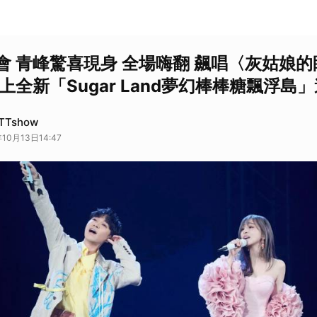
會 青峰驚喜現身 全場嗨翻 飆唱〈灰姑娘
上全新「Sugar Land夢幻棒棒糖飄浮島
Tshow
10月13日14:47