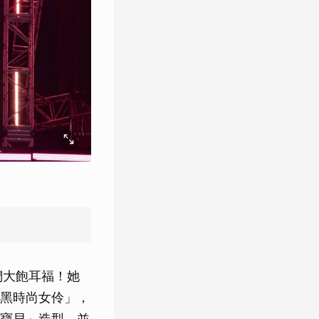
們大飽耳福！她
黑時尚女伶」，
寶貝」造型，並