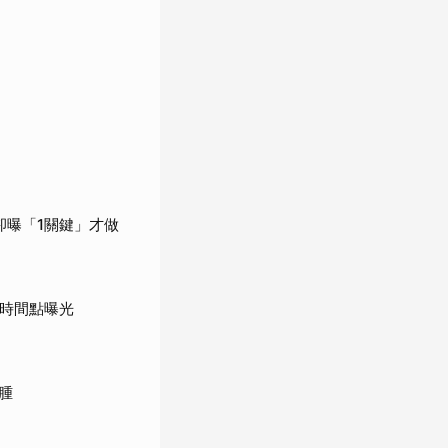
卻曝「1關鍵」才做
鍵時間點曝光
腫