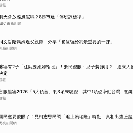
鏡報
明天會放颱風假嗎？8縣市達「停班課標準」
EBC 東森新聞
柯文哲陪媽媽過父親節 分享「爸爸留給我最重要的一課」
壹蘋新聞網
婆婆有2子「住院要媳婦輪照」！鄉民傻眼：兒子裝飾用？ 過來人
決定
鏡報
盲眼龍婆2026「5大預言」剩3項未驗證 其中1項恐牽動台灣...關
鏡報
國民黨要傻眼了！見柯志恩民調「追上賴瑞隆」嗨翻 真相出爐臉超
民視新聞網