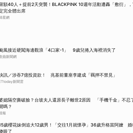
限額40人＋提前2天突襲！BLACKPINK 10週年活動遭轟「敷衍」
定完全體出席
韓星網
颱風接近硬闖海邊觀浪「4口家-1」 9歲兒捲入海裡消失了
壹蘋新聞網
快訊／涉吞7億投資款！ 兆基前董座李建成「羈押不禁見」
ETtoday新聞雲
婆媳隔空撕破臉？台玻夫人還原長子離世2原因 「手機千金」不忍
開嗎？
鏡報
15歲櫻花妹倒追大12歲男！「交往1月就懷孕」36歲升格當阿嬤 
傻眼了