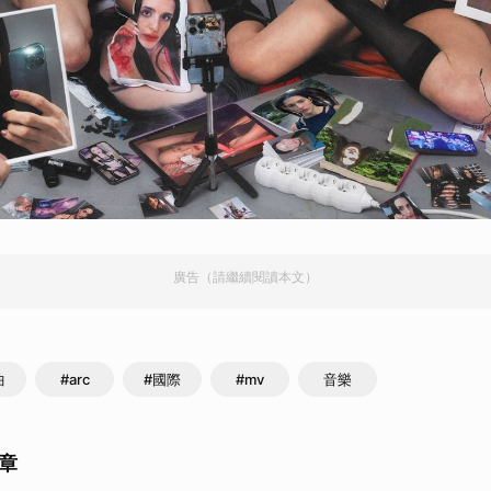
取消
廣告（請繼續閱讀本文）
曲
#arc
#國際
#mv
音樂
章