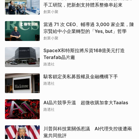
手工研院，把新創支持體系整條串起來
創業小聚
當過 71 次 CEO、輔導過 3,000 家企業，陳
宗賢給中小企業轉型的「Yes, but」哲學
創業小聚
SpaceX和特斯拉將斥資168億美元打造
Terafab晶片廠
路透社
駭客鎖定美私募股權及金融機構下手
路透社
AI晶片競爭升溫 超微收購加拿大Taalas
路透社
川普與科技業關係惹議 AI代理失控後遭兩
黨共同批評