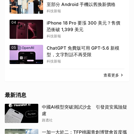
至部分 Android 手機以舊換新價格
科技新報
04
iPhone 18 Pro 要漲 300 美元？售價
恐衝破 1,399 美元
科技新報
05
ChatGPT 免費版可用 GPT-5.6 新模
型，文字對話不再受限
科技新報
查看更多
最新消息
中國AI模型突破測試沙盒 引發資安風險疑
慮
路透社
一加一大於二：TFP桃園青創博覽會首度攜