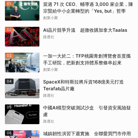
01
當過 71 次 CEO、輔導過 3,000 家企業，陳
宗賢給中小企業轉型的「Yes, but」哲學
創業小聚
02
AI晶片競爭升溫 超微收購加拿大Taalas
路透社
03
一加一大於二：TFP桃園青創博覽會首度攜
手工研院，把新創支持體系整條串起來
創業小聚
04
SpaceX和特斯拉將斥資168億美元打造
Terafab晶片廠
路透社
05
中國AI模型突破測試沙盒 引發資安風險疑
慮
路透社
06
城鎮韌性演習下週實施 全聯愛買門市停用