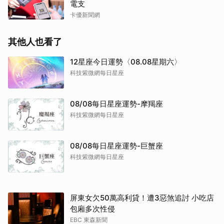
電支
卡優新聞網
其他人也看了
12星座今日運勢〈08.08星期六〉
科技紫微網每日星座
08/08每日星座運勢-摩羯座
科技紫微網每日星座
08/08每日星座運勢-巨蟹座
科技紫微網每日星座
取消
屏東女欠50萬高利貸！遭3惡煞追討 小吃店
包廂多次性侵
EBC 東森新聞