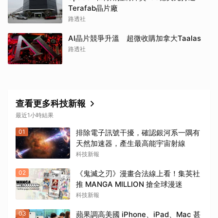
Terafab晶片廠
路透社
AI晶片競爭升溫 超微收購加拿大Taalas
路透社
查看更多科技新報
最近1小時結果
01
排除電子訊號干擾，確認銀河系一隅有
天然加速器，產生最高能宇宙射線
科技新報
02
《鬼滅之刃》漫畫合法線上看！集英社
推 MANGA MILLION 搶全球漫迷
科技新報
03
蘋果調高美國 iPhone、iPad、Mac 甚