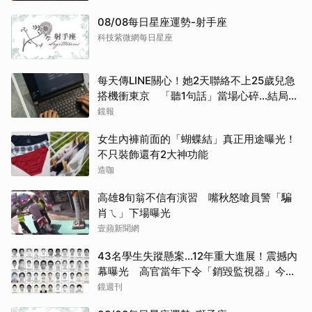
08/08每日星座運勢-射手座
科技紫微網每日星座
每天傳LINE關心！她2天聯絡不上25歲兒急
搭機衝東京 「聽1句話」當場心碎...結局看
哭網
鏡報
女生內褲前面的「蝴蝶結」真正用途曝光！
不只裝飾還有2大神功能
造咖
高雄8旬翁不信有演習 嘴秋怒嗆員警「騙
肖ㄟ」下場曝光
壹蘋新聞網
43名學生失蹤懸案...12年重大進展！震撼內
幕曝光 高官當年下令「銷毀監視器」今遭
逮
鏡週刊