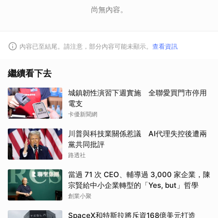
尚無內容。
內容已至結尾。請注意，部分內容可能未顯示。
查看資訊
繼續看下去
城鎮韌性演習下週實施 全聯愛買門市停用
電支
卡優新聞網
川普與科技業關係惹議 AI代理失控後遭兩
黨共同批評
路透社
當過 71 次 CEO、輔導過 3,000 家企業，陳
宗賢給中小企業轉型的「Yes, but」哲學
創業小聚
SpaceX和特斯拉將斥資168億美元打造