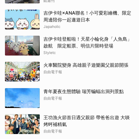
喝到讓人想再來
鏡週刊
吉伊卡哇×ANA聯名！小可愛彩繪機、限定
周邊陪你一起遨遊日本
Japaholic
吉伊卡哇登船啦！天星小輪化身「人魚島」
啟航 限定船票、明信片限時登場
Styletc
火車醫院變身 高雄親子遊樂園父親節開張
自由電子報
青年夏夜生態體驗 瑞芳蝙蝠出洞列景點
自由電子報
王功漁火節首日遇父親節 帶爸爸出遊 大啖
烤蚵補精氣
自由電子報