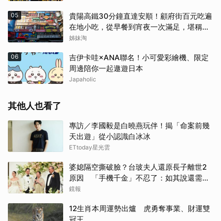
05
貴陽高鐵30分鐘直達安順！顧府街百元吃遍
在地小吃，從早餐到宵夜一次滿足，堪稱貴
州「小吃王國」
姊妹淘
06
吉伊卡哇×ANA聯名！小可愛彩繪機、限定
周邊陪你一起遨遊日本
Japaholic
其他人也看了
專訪／李國毅是白曉燕玩伴！揭「命案前幾
天出遊」從小認識白冰冰
ETtoday星光雲
婆媳隔空撕破臉？台玻夫人還原長子離世2
原因 「手機千金」不忍了：如其說還需要
離開嗎？
鏡報
12生肖本周運勢出爐 虎勇奪事業、財運雙
冠王