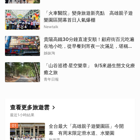
「火車醫院」變身旅遊新亮點 高雄親子遊
樂園區開幕首日人氣爆棚
Newtalk
貴陽高鐵30分鐘直達安順！顧府街百元吃遍
在地小吃，從早餐到宵夜一次滿足，堪稱貴
州「小吃王國」
姊妹淘
「山谷巡禮‧星空樂章」 9/5來趟生態文化療
癒之旅
青年日報
查看更多旅遊雲
最近1小時結果
01
全台最大「高雄親子遊樂園區」今開
幕 有周末限定滑水道、水樂園
旅遊雲