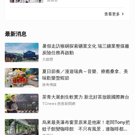
查看更多
最新消息
暑假走訪猴硐探索礦業文化 瑞三鑛業整煤廠
炭險任務再啟動
大媒體
夏日節奏／漫遊瑞典～音樂、療癒桑拿、美
味歡樂螯蝦節
旅奇傳媒
茶青大展創生軟實力 新北好茶放眼國際舞台
TCnews 慈善新聞網
烏來最美瀑布窗景原來是他家！老闆Tony把
蚊子館變咖啡館 不只有風景，連咖啡都好