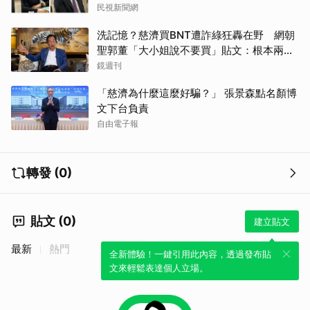
民視新聞網
洗記憶？慈濟買BNT遭詐綠狂轟在野 網朝
聖郭董「大小姐說不要買」貼文：根本兩碼
事
鏡週刊
「慈濟為什麼這麼好騙？」 張景森點名顏博
文下台負責
自由電子報
轉發 (0)
貼文 (0)
建立貼文
最新
熱門
全新體驗！一鍵引用此內容，透過發布貼
文來輕鬆表達個人立場。