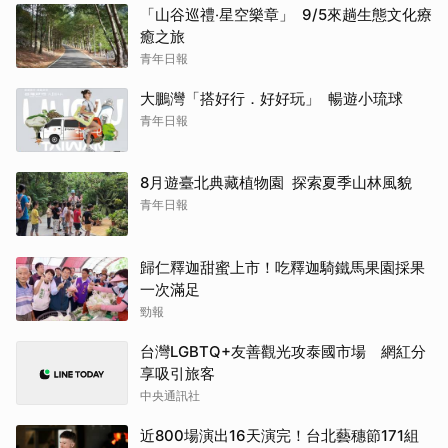
「山谷巡禮‧星空樂章」 9/5來趟生態文化療
癒之旅
青年日報
大鵬灣「搭好行．好好玩」 暢遊小琉球
青年日報
8月遊臺北典藏植物園 探索夏季山林風貌
青年日報
歸仁釋迦甜蜜上市！吃釋迦騎鐵馬果園採果
一次滿足
勁報
台灣LGBTQ+友善觀光攻泰國市場 網紅分
享吸引旅客
中央通訊社
近800場演出16天演完！台北藝穗節171組