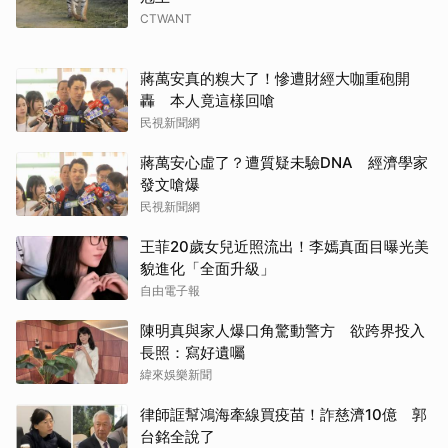
CTWANT
蔣萬安真的糗大了！慘遭財經大咖重砲開
轟 本人竟這樣回嗆
民視新聞網
蔣萬安心虛了？遭質疑未驗DNA 經濟學家
發文嗆爆
民視新聞網
取消
王菲20歲女兒近照流出！李嫣真面目曝光美
貌進化「全面升級」
自由電子報
陳明真與家人爆口角驚動警方 欲跨界投入
長照：寫好遺囑
緯來娛樂新聞
律師誆幫鴻海牽線買疫苗！詐慈濟10億 郭
台銘全說了