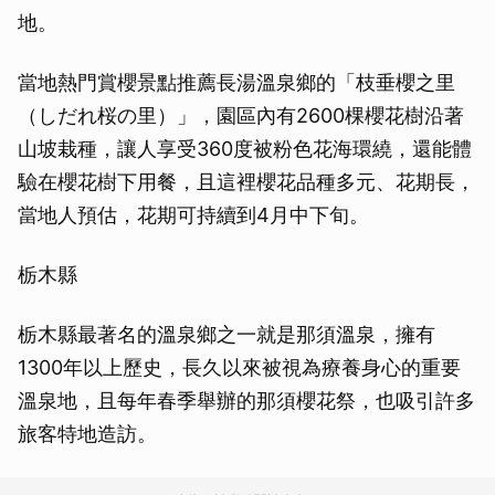
地。
當地熱門賞櫻景點推薦長湯溫泉鄉的「枝垂櫻之里
（しだれ桜の里）」，園區內有2600棵櫻花樹沿著
山坡栽種，讓人享受360度被粉色花海環繞，還能體
驗在櫻花樹下用餐，且這裡櫻花品種多元、花期長，
當地人預估，花期可持續到4月中下旬。
栃木縣
栃木縣最著名的溫泉鄉之一就是那須溫泉，擁有
1300年以上歷史，長久以來被視為療養身心的重要
溫泉地，且每年春季舉辦的那須櫻花祭，也吸引許多
旅客特地造訪。