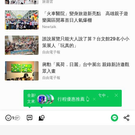
旅遊雲
「火車醫院」變身旅遊新亮點 高雄親子遊
樂園區開幕首日人氣爆棚
Newtalk
誰說展覽只能大人說了算？台文館29名小小
策展人「玩真的」
自由電子報
蔣勳「風荷．日麗」台中展出 親錄新詩邀觀
眾入畫
自由電子報
全新體驗！一鍵引用此內容，透過發布貼
可以轉發或引用此內容至自己的貼文中，
行程優惠推薦 👆
文來輕鬆表達個人立場。
來發表您的評論或觀點。
1
類別