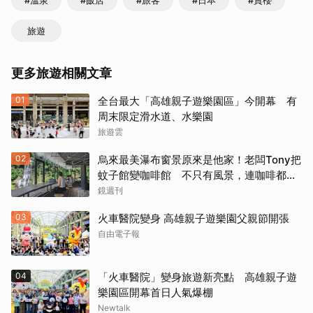
#溫泉
#飯店
#旅客
#日本
#賞櫻
旅遊
更多旅遊相關文章
01
全台最大「高雄親子遊樂園區」今開幕 有
周末限定滑水道、水樂園
旅遊雲
02
烏來最美瀑布窗景原來是他家！老闆Tony把
蚊子館變咖啡館 不只有風景，連咖啡都好
喝到讓人想再來
鏡週刊
03
火車醫院變身 高雄親子遊樂園父親節開張
自由電子報
04
「火車醫院」變身旅遊新亮點 高雄親子遊
樂園區開幕首日人氣爆棚
Newtalk