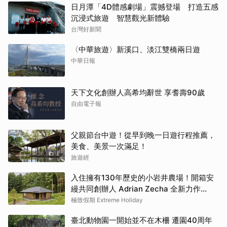
日月潭「4D體感劇場」震撼登場 打造五感
沉浸式旅遊 智慧觀光新體驗
台灣好新聞
〈中華旅遊〉新溪口、淡江雙橋兩日遊
中華日報
天下文化創辦人高希均辭世 享耆壽90歲
自由電子報
父親節台中遊！從早到晚一日遊行程推薦，
美食、美景一次滿足！
旅遊經
入住擁有130年歷史的小岩井農場！開箱安
縵共同創辦人 Adrian Zecha 全新力作
「AZUMA FARM KOIWAI」體驗最高級的
極致假期 Extreme Holiday
奢華
臺北動物園一開始並不在木柵 遷園40周年