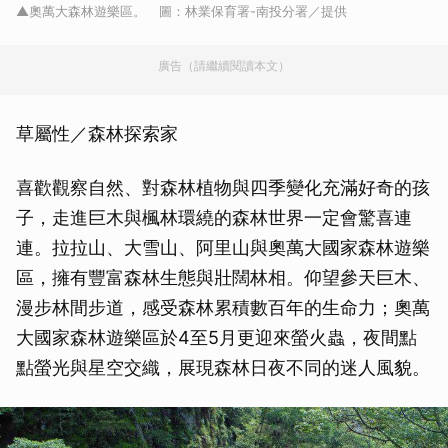
▲奧萬大森林遊樂區。 圖：林業保育署-南投分署／提供
廣告（請繼續閱讀本文）
草屬性／森林探索家
喜歡觀察自然、對森林植物與四季變化充滿好奇的孩
子，走進巨木與楓林環繞的森林世界一定會驚喜連
連。拉拉山、大雪山、阿里山與奧萬大國家森林遊樂
區，擁有豐富森林生態與壯闊林相。仰望參天巨木、
漫步林間步道，感受森林累積數百年的生命力；奧萬
大國家森林遊樂區於4至5月更迎來螢火蟲，夜間點
點螢光與星空交織，展現森林日夜不同的迷人風貌。