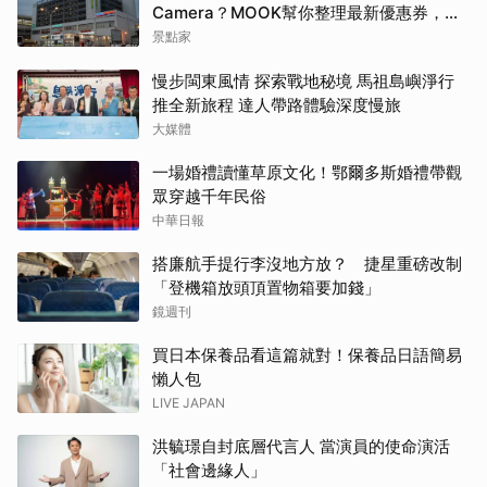
Camera？MOOK幫你整理最新優惠券，行
前趕快存手機，結帳直接用，最高省10%
景點家
慢步閩東風情 探索戰地秘境 馬祖島嶼淨行
推全新旅程 達人帶路體驗深度慢旅
大媒體
一場婚禮讀懂草原文化！鄂爾多斯婚禮帶觀
眾穿越千年民俗
中華日報
搭廉航手提行李沒地方放？ 捷星重磅改制
「登機箱放頭頂置物箱要加錢」
鏡週刊
買日本保養品看這篇就對！保養品日語簡易
懶人包
LIVE JAPAN
洪毓璟自封底層代言人 當演員的使命演活
「社會邊緣人」