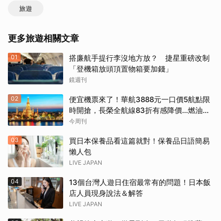
旅遊
更多旅遊相關文章
01
搭廉航手提行李沒地方放？ 捷星重磅改制
「登機箱放頭頂置物箱要加錢」
鏡週刊
02
便宜機票來了！華航3888元一口價5航點限
時開搶，長榮全航線83折有感降價…燃油稅
8/9調漲早買早省
今周刊
03
買日本保養品看這篇就對！保養品日語簡易
懶人包
LIVE JAPAN
04
13個台灣人遊日住宿最常有的問題！日本飯
店人員現身說法＆解答
LIVE JAPAN