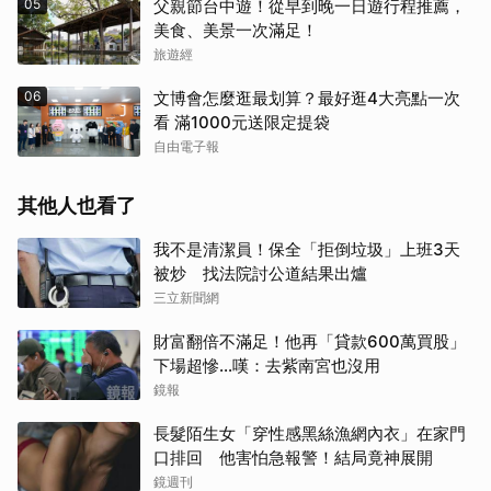
05
父親節台中遊！從早到晚一日遊行程推薦，
美食、美景一次滿足！
旅遊經
06
文博會怎麼逛最划算？最好逛4大亮點一次
看 滿1000元送限定提袋
自由電子報
其他人也看了
我不是清潔員！保全「拒倒垃圾」上班3天
被炒 找法院討公道結果出爐
三立新聞網
財富翻倍不滿足！他再「貸款600萬買股」
下場超慘...嘆：去紫南宮也沒用
鏡報
長髮陌生女「穿性感黑絲漁網內衣」在家門
口排回 他害怕急報警！結局竟神展開
鏡週刊