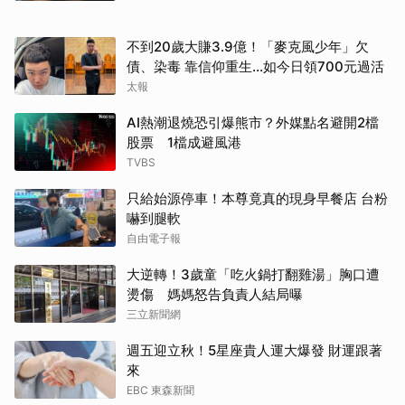
不到20歲大賺3.9億！「麥克風少年」欠
取消
債、染毒 靠信仰重生...如今日領700元過活
太報
AI熱潮退燒恐引爆熊市？外媒點名避開2檔
股票 1檔成避風港
TVBS
只給始源停車！本尊竟真的現身早餐店 台粉
嚇到腿軟
自由電子報
大逆轉！3歲童「吃火鍋打翻雞湯」胸口遭
燙傷 媽媽怒告負責人結局曝
三立新聞網
週五迎立秋！5星座貴人運大爆發 財運跟著
來
EBC 東森新聞