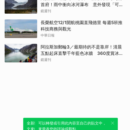
首府！雨中衝向冰河瀑布 意外發現「可講
價」的質感紀念品
鏡週刊
長榮航空12/1開航桃園直飛德里 每週5班推
科技商務與觀光
中華日報
阿拉斯加郵輪3／最期待的不是靠岸！清晨
五點起床直擊千年藍色冰牆 360度賞冰川
太療癒
鏡週刊
全新體驗！一鍵引用此內容，透過發布貼
可以轉發或引用此內容至自己的貼文中，
文來輕鬆表達個人立場。
來發表您的評論或觀點。