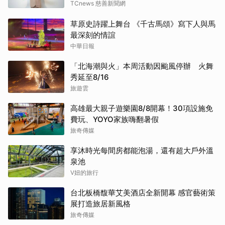
TCnews 慈善新聞網
草原史詩躍上舞台 《千古馬頌》寫下人與馬
最深刻的情誼
中華日報
「北海潮與火」本周活動因颱風停辦 火舞
秀延至8/16
旅遊雲
高雄最大親子遊樂園8/8開幕！30項設施免
費玩、YOYO家族嗨翻暑假
旅奇傳媒
享沐時光每間房都能泡湯，還有超大戶外溫
泉池
V妞的旅行
台北板橋馥華艾美酒店全新開幕 感官藝術策
展打造旅居新風格
旅奇傳媒