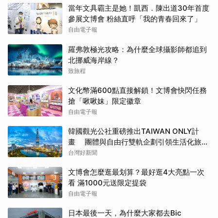
當年文具霸主是她！凱西．陳出道30年首度
參展文博會 粉絲直呼「我的青春回來了」
自由電子報
羅弗敦極光攻略：為什麼全球攝影師都追到
北挪威海岸線？
致旅程
文化幣滿600點直接解鎖！文博會快閃任務
搶「啾啾妹」限定徽章
自由電子報
韓國觀光公社重磅推出TAIWAN ONLY計
畫 團體與自由行雙軌企劃引領生活化旅遊
新風潮
台灣好新聞
文博會怎麼逛最划算？最好逛4大亮點一次
看 滿1000元送限定提袋
自由電子報
日本最後一天，為什麼大家都去Bic