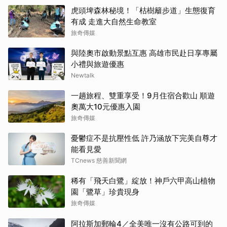
虎頭埤森林秘境！「枯樹籬步道」生態復育
有成 走進大自然生命教室
旅奇傳媒
與陸奧市啟動景點互惠 高雄市民赴日享專屬
小禮與旅遊優惠
Newtalk
一趟旅程、雙重享受！9月住宿合歡山 順遊
奧萬大10元優惠入園
旅奇傳媒
憂鬱症不是抗壓性低 許乃涵放下完美自尊才
能看見愛
TCnews 慈善新聞網
稀有「飛天白鷺」綻放！神戶六甲高山植物
園「鷺草」珍貴現身
旅奇傳媒
阿拉斯加郵輪4／全美唯一沒有公路可到的