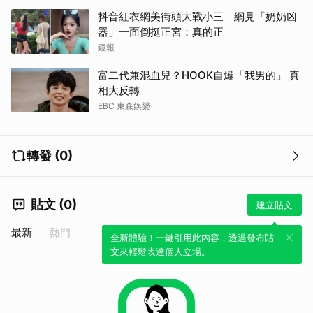
抖音紅衣網美街頭大戰小三 網見「奶奶凶
器」一面倒挺正宮：真的正
鏡報
富二代兼混血兒？HOOK自爆「我男的」 真
相大反轉
EBC 東森娛樂
轉發 (0)
貼文 (0)
建立貼文
最新
熱門
全新體驗！一鍵引用此內容，透過發布貼
文來輕鬆表達個人立場。