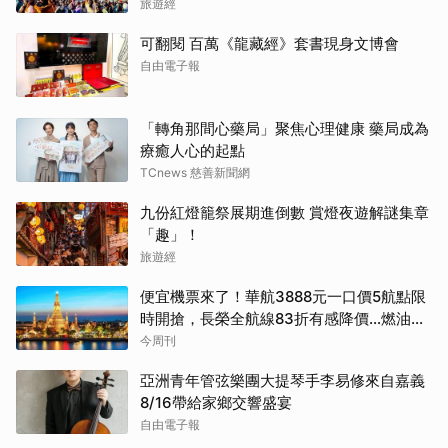
旅遊經
可翻閱 百萬《龍藏經》套書現身文博會
自由電子報
「轉角那間心藥局」聚焦心理健康 藥局成為
療癒人心的起點
TCnews 慈善新聞網
九份紅燈籠祭展期進倒數 賞燈夜遊解謎集章
「趣」！
旅遊經
便宜機票來了！華航3888元一口價5航點限
時開搶，長榮全航線83折有感降價…燃油稅
8/9調漲早買早省
今周刊
亞洲青年管弦樂團大提琴手李易修來自嘉義
8/16帶給家鄉交響盛宴
自由電子報