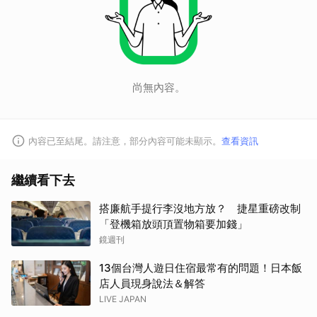
尚無內容。
內容已至結尾。請注意，部分內容可能未顯示。
查看資訊
繼續看下去
搭廉航手提行李沒地方放？ 捷星重磅改制
「登機箱放頭頂置物箱要加錢」
鏡週刊
13個台灣人遊日住宿最常有的問題！日本飯
店人員現身說法＆解答
LIVE JAPAN