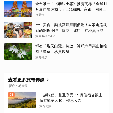
全台唯一！《泰晤士報》推薦高雄「全球11
月最佳旅遊城市」…與紐約、京都、佛羅倫
斯共同入榜，理由曝光
今周刊
台中美食｜樂成宮拜拜順便吃！4 家走路就
到的銅板小吃，捧花可麗餅、在地臭豆腐、
烤甜甜圈一次收
旅圖 ReadyGo
稀有「飛天白鷺」綻放！神戶六甲高山植物
園「鷺草」珍貴現身
旅奇傳媒
查看更多旅奇傳媒
最近1小時結果
01
一趟旅程、雙重享受！9月住宿合歡山
順遊奧萬大10元優惠入園
旅奇傳媒