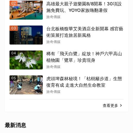
02
高雄最大親子遊樂園8/8開幕！30項設
施免費玩、YOYO家族嗨翻暑假
旅奇傳媒
03
台北板橋馥華艾美酒店全新開幕 感官藝
術策展打造旅居新風格
旅奇傳媒
04
稀有「飛天白鷺」綻放！神戶六甲高山
植物園「鷺草」珍貴現身
旅奇傳媒
05
虎頭埤森林秘境！「枯樹籬步道」生態
復育有成 走進大自然生命教室
旅奇傳媒
查看更多
最新消息