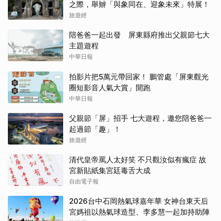
之際，舉辧「與象同在、迎象未來」特展！
旅遊經
陪爸爸一起出發 屏東縣府推出父親節七大
主題遊程
中華日報
拍影片把5萬元帶回家！ 鵬管處「屏東觀光
圈短影音人氣大賞」開跑
中華日報
父親節「屏」招手 七大遊程，邀您陪爸爸一
起過節「趣」！
旅遊經
清代皇帝罵人太好笑 不只觀汝似有瘋症 故
宮新貼紙集宮廷毒舌大成
自由電子報
2026台中石岡熱氣球嘉年華 女神台東天后
宮媽祖以熱氣球造型、李多慧一起加持助陣