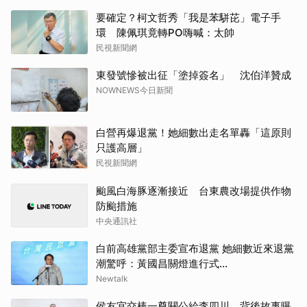
要確定？柯文哲秀「我是苯駢芘」電子手
環 陳佩琪竟轉PO嗨喊：太帥
民視新聞網
東發號慘被出征「塗掉簽名」 沈伯洋贊成
NOWNEWS今日新聞
白營再爆退黨！她細數出走名單轟「這原則
只護高層」
民視新聞網
颱風白海豚逐漸接近 台東農改場提供作物
防颱措施
中央通訊社
白前高雄黨部主委宣布退黨 她細數近來退黨
潮驚呼：黃國昌關燈進行式...
Newtalk
侯友宜交棒一尊關公給李四川 背後故事曝