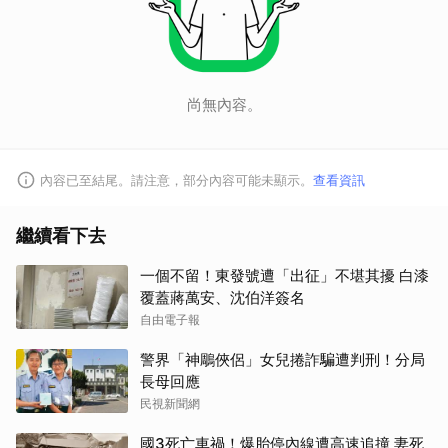
取消
尚無內容。
內容已至結尾。請注意，部分內容可能未顯示。
查看資訊
繼續看下去
一個不留！東發號遭「出征」不堪其擾 白漆
覆蓋蔣萬安、沈伯洋簽名
自由電子報
警界「神鵰俠侶」女兒捲詐騙遭判刑！分局
長母回應
民視新聞網
國3死亡車禍！爆胎停內線遭高速追撞 妻死