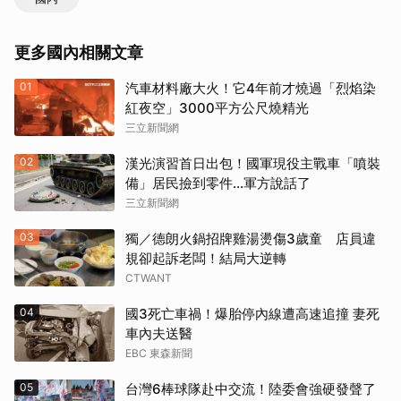
更多國內相關文章
01
汽車材料廠大火！它4年前才燒過「烈焰染
紅夜空」3000平方公尺燒精光
三立新聞網
02
漢光演習首日出包！國軍現役主戰車「噴裝
備」居民撿到零件…軍方說話了
三立新聞網
03
獨／德朗火鍋招牌雞湯燙傷3歲童 店員違
規卻起訴老闆！結局大逆轉
CTWANT
04
國3死亡車禍！爆胎停內線遭高速追撞 妻死
車內夫送醫
EBC 東森新聞
05
台灣6棒球隊赴中交流！陸委會強硬發聲了