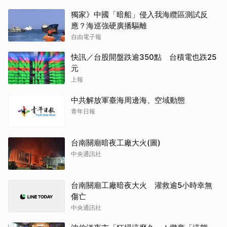
獨家》中國「暗船」侵入我海纜區測試反
應？海巡強硬廣播驅離
自由電子報
快訊／台股開盤跌逾350點 台積電也跌25
元
上報
中共解放軍臺海周邊海、空域動態
青年日報
台南關廟暗夜工廠大火(圖)
中央通訊社
台南關廟工廠暗夜大火 灌救逾5小時幸無
傷亡
中央通訊社