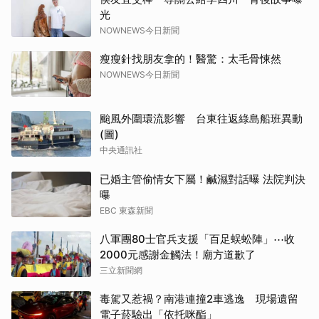
光
NOWNEWS今日新聞
瘦瘦針找朋友拿的！醫驚：太毛骨悚然
NOWNEWS今日新聞
颱風外圍環流影響 台東往返綠島船班異動
(圖)
中央通訊社
已婚主管偷情女下屬！鹹濕對話曝 法院判決
曝
EBC 東森新聞
八軍團80士官兵支援「百足蜈蚣陣」⋯收
2000元感謝金觸法！廟方道歉了
三立新聞網
毒駕又惹禍？南港連撞2車逃逸 現場遺留
電子菸驗出「依托咪酯」