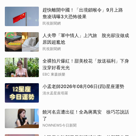
趕快離開中國！「出境鎖喉令」9月上路
詹凌瑀曝3大恐怖後果
民視新聞網
人夫帶「軍中情人」上汽旅 脫光卻沒做成
原因超尷尬
民視新聞網
全裸拍片爆紅！甜美校花「放送福利」下身
沒穿好看光光
EBC 東森娛樂
小孟老師2026年08月06日(四)星座運勢
清水孟星座塔羅
饒河名店遭出征！全為蔣萬安 徐巧芯說話
了
NOWNEWS今日新聞