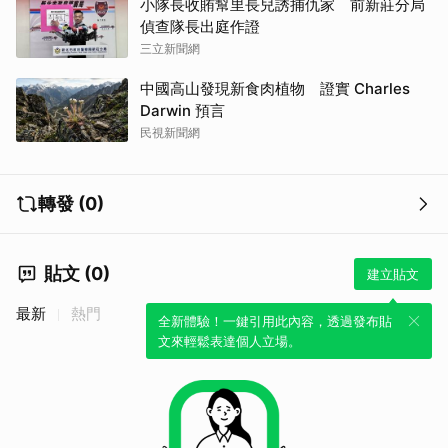
小隊長收賄幫里長兒誘捕仇家 前新莊分局
偵查隊長出庭作證
三立新聞網
中國高山發現新食肉植物 證實 Charles
Darwin 預言
民視新聞網
轉發 (0)
貼文 (0)
建立貼文
最新
熱門
全新體驗！一鍵引用此內容，透過發布貼
文來輕鬆表達個人立場。