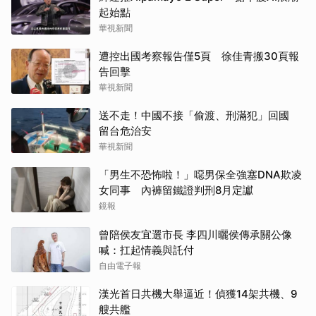
起始點
華視新聞
遭控出國考察報告僅5頁 徐佳青搬30頁報
告回擊
華視新聞
送不走！中國不接「偷渡、刑滿犯」回國
留台危治安
華視新聞
「男生不恐怖啦！」噁男保全強塞DNA欺凌
女同事 內褲留鐵證判刑8月定讞
鏡報
曾陪侯友宜選市長 李四川曬侯傳承關公像
喊：扛起情義與託付
自由電子報
漢光首日共機大舉逼近！偵獲14架共機、9
艘共艦