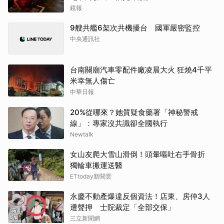
鏡報
9艘共艦6架次共機擾台 國軍嚴密監控
中央通訊社
台南關廟汽車零配件廠凌晨大火 狂燒4千平
米幸無人傷亡
中華日報
20%從哪來？她質疑食藥署「神秘警戒
線」：專家沒共識卻全國執行
Newtalk
女山友爬大雪山滑倒！頭暈嘔吐右手骨折
獨輪車搬運送醫
ETtoday新聞雲
永慶不動產爆違反個資法！店東、房仲3人
遭聲押 士院裁定「全部交保」
三立新聞網