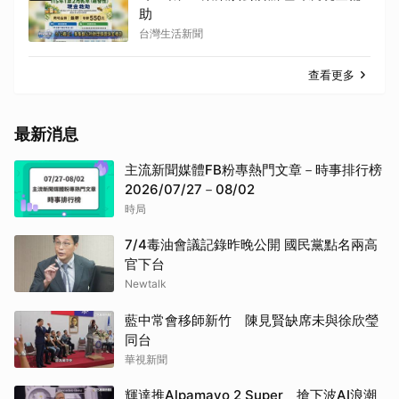
助
台灣生活新聞
查看更多
最新消息
主流新聞媒體FB粉專熱門文章－時事排行榜
2026/07/27－08/02
時局
7/4毒油會議記錄昨晚公開 國民黨點名兩高
官下台
Newtalk
藍中常會移師新竹 陳見賢缺席未與徐欣瑩
同台
華視新聞
輝達推Alpamayo 2 Super 搶下波AI浪潮