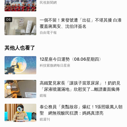
民視新聞網
06
一個不留！東發號遭「出征」不堪其擾 白漆
覆蓋蔣萬安、沈伯洋簽名
自由電子報
其他人也看了
12星座今日運勢〈08.06星期四〉
科技紫微網每日星座
高鐵驚見家長「讓孩子當眾尿尿」！奶奶見
「尿液噴灑滿地」欣慰笑了…離譜畫面瘋傳
鏡報
泰公務員「美豔妝容」爆紅！1張照吸萬人朝
聖 網無視酸民狂讚：媽媽真漂亮
鏡週刊