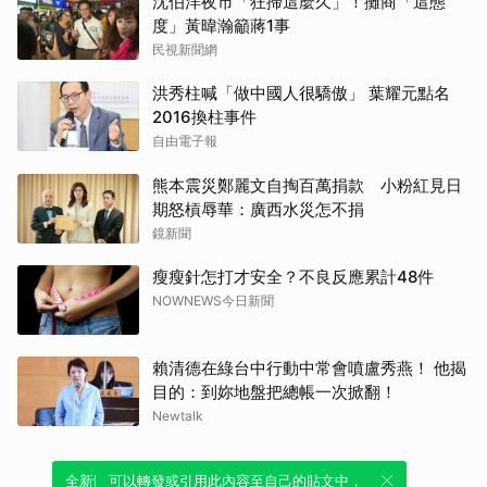
沈伯洋夜市「狂掃這麼久」！攤商「這態
度」黃暐瀚籲蔣1事
民視新聞網
洪秀柱喊「做中國人很驕傲」 葉耀元點名
2016換柱事件
自由電子報
熊本震災鄭麗文自掏百萬捐款 小粉紅見日
期怒槓辱華：廣西水災怎不捐
鏡新聞
瘦瘦針怎打才安全？不良反應累計48件
NOWNEWS今日新聞
賴清德在綠台中行動中常會噴盧秀燕！ 他揭
目的：到妳地盤把總帳一次掀翻！
Newtalk
全新體驗！一鍵引用此內容，透過發布貼
可以轉發或引用此內容至自己的貼文中，