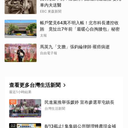
車內夫送醫
EBC 東森新聞
帳戶驚見64萬不明入帳！北市科長遭控收
賄 竟扯出7年前「最暖心自掏腰包」秘密
太報
馬英九「文膽」張鈞綸律師 罹癌病逝
自由電子報
查看更多台灣生活新聞
最近1小時結果
01
民進黨推舉張媛婷 宣布參選草屯鎮長
台灣生活新聞
02
8/13截止! 集集鎮公所辦理蜂農現金補