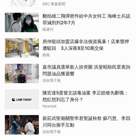
EBC 東森新聞
翻拍雄二飛彈密件給中共女特工 海峰士兵認
罪減刑判2年7月
鏡週刊
房仲龍頭加盟店爆非法個資風暴！店東聲押
遭駁回 3人深夜8至10萬交保
鏡報
嘉市議員選舉新人拚突圍 洪斐昭助民眾查詢
問題油品獲迴響
自由電子報
陳宏達5度發文談毒油案 李正皓嗆先辭職：
想紅想到忘了身分？
Newtalk
新莊武聖廟關聖帝君聖誕秋祭 蘇巧慧、李四
川同台握手互動
自由電子報