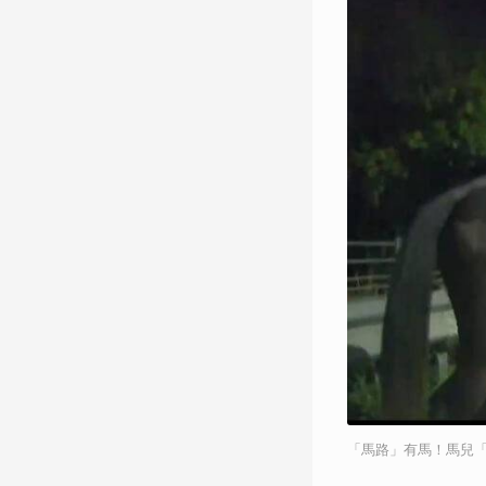
「馬路」有馬！馬兒「