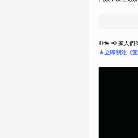
🛑🐎 📢 
★立即關注《宜