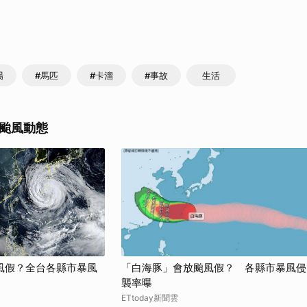
場
#馬匹
#卡溜
#事故
生活
颱風動態
風假？全台各縣市暴風
「白海豚」會放颱風假？ 各縣市暴風侵
襲率曝
ETtoday新聞雲