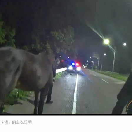
取消
卡溜」飼主吃罰單!