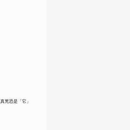
揪真兇恐是「它」