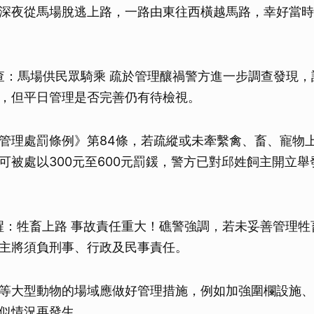
深夜從馬場脫逃上路，一路由東往西橫越馬路，幸好當時
警方調查：馬場供民眾騎乘 疏於管理釀禍警方進一步調查發現
，但平日管理是否完善仍有待檢視。
管理處罰條例》第84條，若疏縱或未牽繫禽、畜、寵物
可被處以300元至600元罰鍰，警方已對邱姓飼主開立
警方提醒：牲畜上路 事故責任重大！礁警強調，若未妥善管理
主將須負刑事、行政及民事責任。
等大型動物的場域應做好管理措施，例如加強圍欄設施、
似情況再發生。