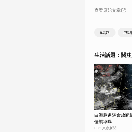
查看原始文章
#馬路
#馬
生活話題：關注
白海豚進逼會放颱
侵襲率曝
EBC 東森新聞