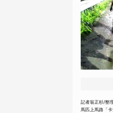
記者翁正杉/整
馬匹上馬路「卡