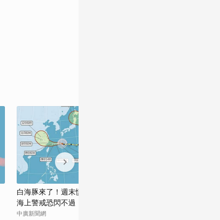
白海豚來了！週末慎防強降雨 吳德榮：
白海豚颱風逼近
海上警戒恐閃不過
青年日報
中廣新聞網