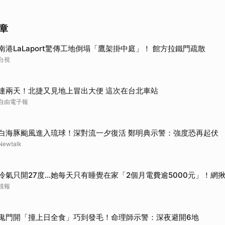
章
南港LaLaport驚傳工地倒塌「鷹架掛中庭」！ 館方拉鐵門疏散
台視
連兩天！北捷又見地上冒出大便 這次在台北車站
自由電子報
白海豚颱風進入琉球！深對流一夕復活 鄭明典示警：強度恐再起伏
Newtalk
冷氣只開27度…她每天只有睡覺在家「2個月電費逾5000元」！網
鏡報
鬼門開「撞上日全食」巧到發毛！命理師示警：深夜避開6地