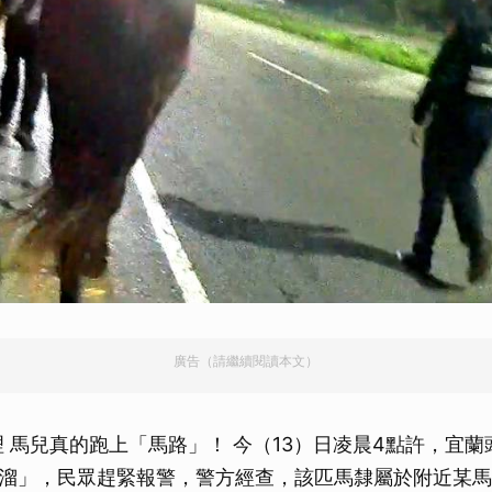
廣告（請繼續閱讀本文）
理 馬兒真的跑上「馬路」！ 今（13）日凌晨4點許，宜
溜」，民眾趕緊報警，警方經查，該匹馬隸屬於附近某馬