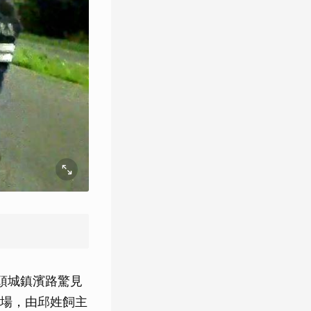
蘭頭城鎮濱路驚見
場，由邱姓飼主