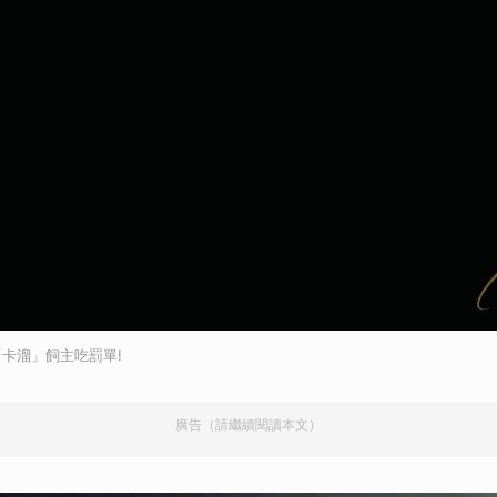
卡溜」飼主吃罰單!
廣告（請繼續閱讀本文）