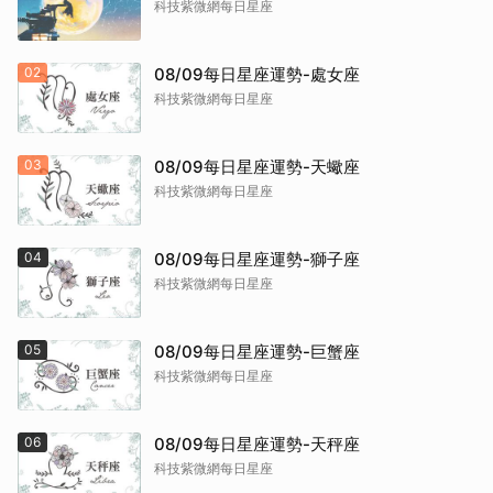
科技紫微網每日星座
02
08/09每日星座運勢-處女座
科技紫微網每日星座
03
08/09每日星座運勢-天蠍座
科技紫微網每日星座
04
08/09每日星座運勢-獅子座
科技紫微網每日星座
05
08/09每日星座運勢-巨蟹座
科技紫微網每日星座
06
08/09每日星座運勢-天秤座
科技紫微網每日星座