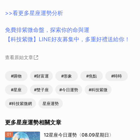
>>看更多星座運勢分析
免費排紫微命盤，探索你的命與運
【科技紫微】LINE好友募集中，多重好禮送給你！
查看原始文章
#購物
#財富運
#形象
#焦點
#時時
#星座
#雙子座
#今日運勢
#科技紫微
#科技紫微網
星座運勢
更多星座運勢相關文章
01
12星座今日運勢〈08.09星期日〉