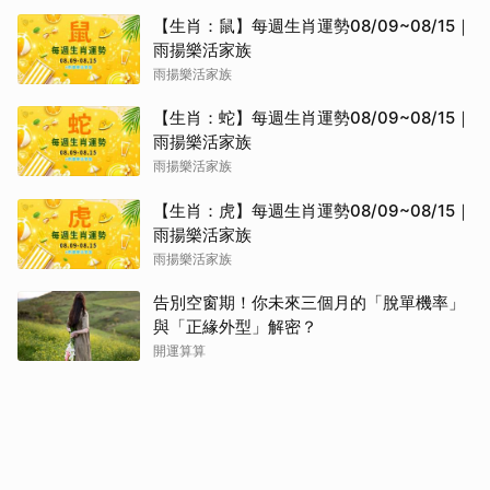
【生肖：鼠】每週生肖運勢08/09~08/15｜
雨揚樂活家族
雨揚樂活家族
【生肖：蛇】每週生肖運勢08/09~08/15｜
雨揚樂活家族
雨揚樂活家族
【生肖：虎】每週生肖運勢08/09~08/15｜
雨揚樂活家族
雨揚樂活家族
告別空窗期！你未來三個月的「脫單機率」
與「正緣外型」解密？
開運算算