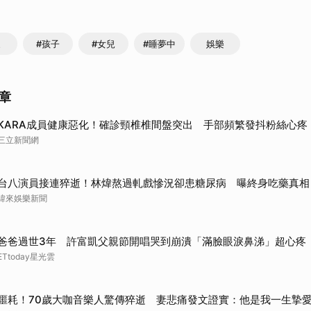
取消
家
#孩子
#女兒
#睡夢中
娛樂
章
KARA成員健康惡化！確診頸椎椎間盤突出 手部頻繁發抖粉絲心疼
三立新聞網
台八演員接連猝逝！林煒熬過軋戲慘況卻患糖尿病 曝終身吃藥真相
緯來娛樂新聞
爸爸過世3年 許富凱父親節開唱哭到崩潰「滿臉眼淚鼻涕」超心疼
ETtoday星光雲
噩耗！70歲大咖音樂人驚傳猝逝 妻悲痛發文證實：他是我一生摯