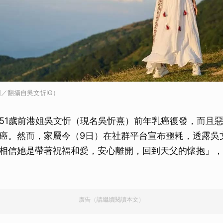
／翻攝自吳文忻IG）
51歲前港姐吳文忻（現名吳忻熹）前年乳癌復發，而且惡
癌。然而，家屬今（9日）在社群平台宣布噩耗，透露吳
相信她是帶著祝福和愛，安心離開，回到天父的懷抱」，
廣告（請繼續閱讀本文）