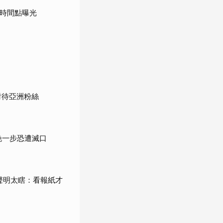
鍵時間點曝光
對待亞洲粉絲
晚一步恐遭滅口
轟聲明太瞎：看報紙才