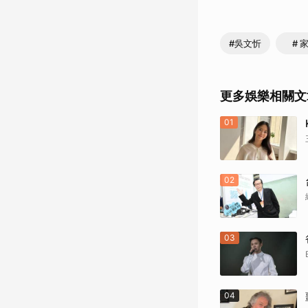
#吳文忻
# 
更多娛樂相關文
01
02
03
04