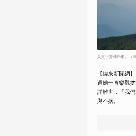
吳文忻驚傳癌逝。（圖
【緯來新聞網】
過她一直樂觀抗
詳離世，「我們
與不捨。