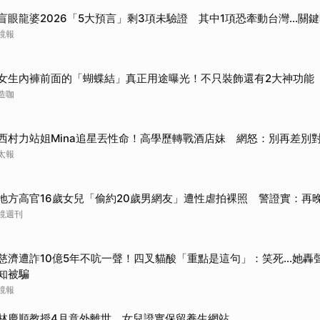
盲眼龍婆2026「5大預言」剩3項未驗證 其中1項恐牽動台灣...關
鏡報
女生內褲前面的「蝴蝶結」真正用途曝光！不只裝飾還有2大神功能
造咖
西村力站姐Mina追星丟性命！高學歷轉戰酒店妹 網怒：別再差別
太報
地方高官16歲女兒「偷約20歲男網友」遭性虐拍裸照 警證實：再
鏡週刊
慈濟遭詐10億5年不吭一聲！四叉貓酸「重點是這句」：笑死...她
知被騙
鏡報
林慶順教授4月意外離世 女兒證實保留養生網站