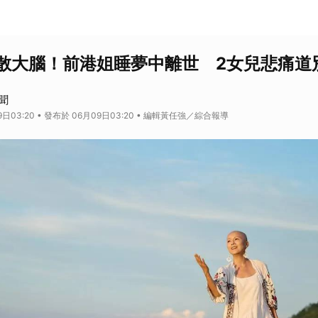
散大腦！前港姐睡夢中離世 2女兒悲痛道
聞
9日03:20 • 發布於 06月09日03:20 • 編輯黃任強／綜合報導