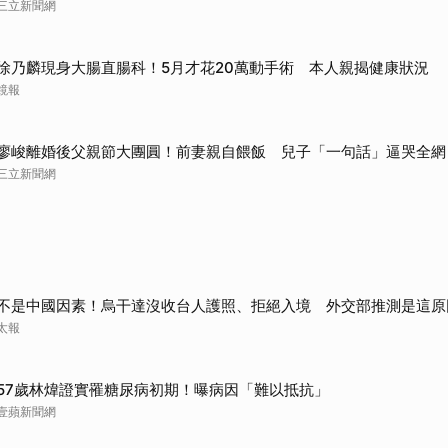
三立新聞網
徐乃麟現身大腸直腸科！5月才花20萬動手術 本人親揭健康狀況
鏡報
廖峻離婚後父親節大團圓！前妻親自餵飯 兒子「一句話」逼哭全網
三立新聞網
不是中國因素！烏干達沒收台人護照、拒絕入境 外交部推測是這原
太報
57歲林煒證實罹糖尿病初期！曝病因「難以抵抗」
壹蘋新聞網